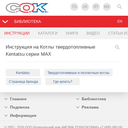
TG
VK
RT
MX
БИБЛИОТЕКА
EN
ИНСТРУКЦИИ
КАТАЛОГИ
КНИГИ
ВИДЕО
СТАТЬИ И
Инструкция на Котлы твердотопливные
Kentatsu серии MAX
Kentatsu
Твердотопливные и пеллетные котлы
Страница бренда
Где купить?
Главное
Библиотека
Подписка
Реклама
Информация
© 2002 - 2026 OOO Издательский дом «МЕДИА ТЕХНОЛОДЖИ» +7 (495) 665-00-