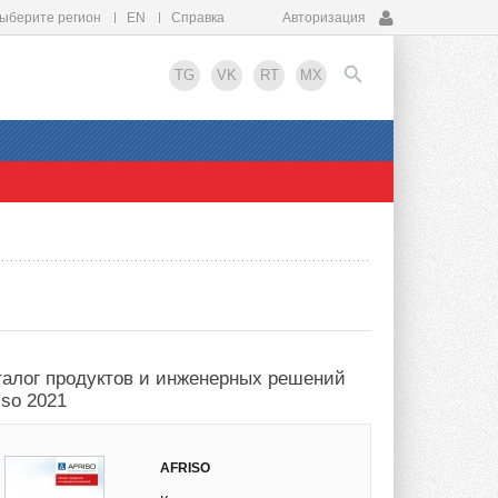
ыберите регион
EN
Справка
Авторизация
TG
VK
RT
MX
EN
талог продуктов и инженерных решений
iso 2021
AFRISO