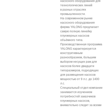
насосного оборудования для
технологических линий
в разных отраслях
промышленности.
На современном рынке
насосного оборудования
фирма YALONG предлагает
самую полную линейку
плунжерных насосов
объёмного типа.
Производственная программа
YALONG характеризуется
конструктивным
разнообразием, большим
выбором несущих рам для
насосов более двадцати
типоразмеров, подходящих
для размещения насосов
мощностью от 9 л.с. до 1400
л.с.
Специальный отдел компании
занимается изучением
потребностей заказчиков
плунжерных насосов,
внимательно следит за всеми