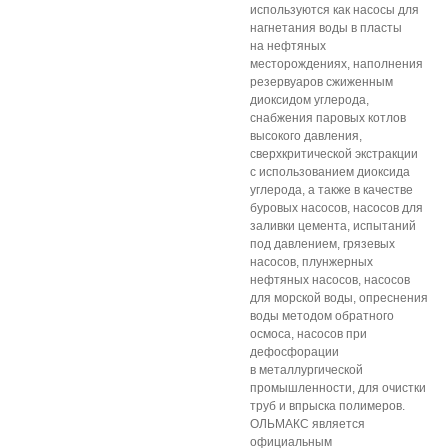
используются как насосы для
нагнетания воды в пласты
на нефтяных
месторождениях, наполнения
резервуаров сжиженным
диоксидом углерода,
снабжения паровых котлов
высокого давления,
сверхкритической экстракции
с использованием диоксида
углерода, а также в качестве
буровых насосов, насосов для
заливки цемента, испытаний
под давлением, грязевых
насосов, плунжерных
нефтяных насосов, насосов
для морской воды, опреснения
воды методом обратного
осмоса, насосов при
дефосфорации
в металлургической
промышленности, для очистки
труб и впрыска полимеров.
ОЛЬМАКС является
официальным