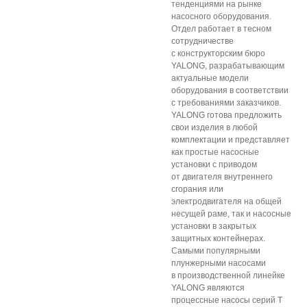
тенденциями на рынке
насосного оборудования.
Отдел работает в тесном
сотрудничестве
с конструкторским бюро
YALONG, разрабатывающим
актуальные модели
оборудования в соответствии
с требованиями заказчиков.
YALONG готова предложить
свои изделия в любой
комплектации и представляет
как простые насосные
установки с приводом
от двигателя внутреннего
сгорания или
электродвигателя на общей
несущей раме, так и насосные
установки в закрытых
защитных контейнерах.
Самыми популярными
плунжерными насосами
в производственной линейке
YALONG являются
процессные насосы серий T