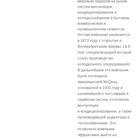
мировым лидером на рынке
систем вентиляции,
кондиционирования и
холодоснабжения в бытовом,
коммерческом и
промышленном сегментах.
Истоки компании начинаются
в 1872 году, с открытия в
Великобритании фирмы J & Е
Hall, специализацией которой
стало производство
холодильного оборудования).
В дальнейшем эта компания
была поглощена
американской McQuay,
основанной в 1933 году и
занимавшейся поставками и
сервисом систем, отопления,
вентиляции
и кондиционирования, а также
производившей радиаторы и
теплообменники. Это
позволило компании
эффективно выйти на