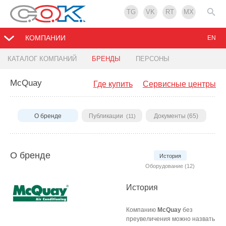
TG
VK
RT
MX
КОМПАНИИ
EN
КАТАЛОГ КОМПАНИЙ
БРЕНДЫ
ПЕРСОНЫ
McQuay
Где купить
Сервисные центры
О бренде
Публикации
Документы (65)
(11)
О бренде
История
Оборудование (12)
История
Компанию
McQuay
без
преувеличения можно назвать