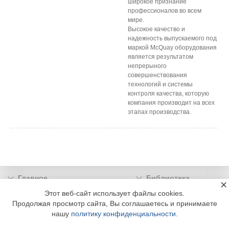
широкое признание
профессионалов во всем
мире.
Высокое качество и
надежность выпускаемого под
маркой McQuay оборудования
является результатом
непрерыного
совершенствования
технологий и системы
контроля качества, которую
компания производит на всех
этапах производства.
Главное
Библиотека
×
Подписка
Реклама
Этот веб-сайт использует файлы cookies.
Продолжая просмотр сайта, Вы соглашаетесь и принимаете
Информация
нашу
политику конфиденциальности
.
© 2002 - 2026 OOO Издательский дом «МЕДИА ТЕХНОЛОДЖИ» +7 (495) 665-00-