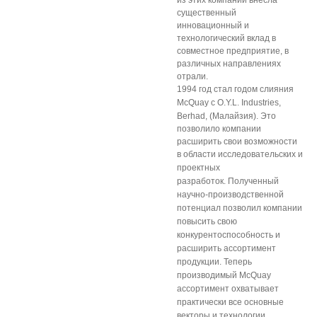
из этих компаний внесла
существенный
инновационный и
технологический вклад в
совместное предприятие, в
различных направлениях
отрали.
1994 год стал годом слияния
McQuay
с O.Y.L. Industries,
Berhad, (Малайзия). Это
позволило компании
расширить свои возможности
в области
исследовательских и
проектных
разработок.
Полученный
научно-производственной
потенциал позволил компании
повысить свою
конкурентоспособность и
расширить ассортимент
продукции. Теперь
производимый McQuay
ассортимент охватывает
практически все основные
векторы и технологии