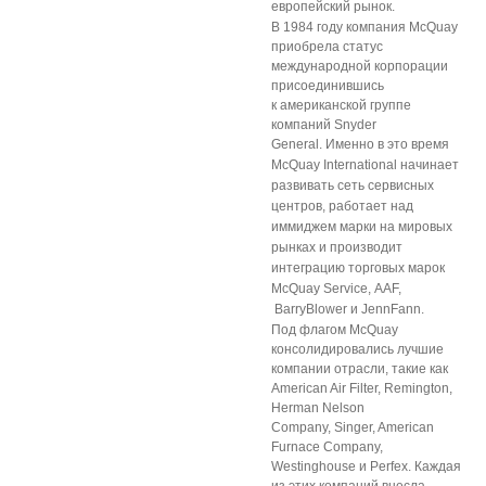
европейский рынок.
В 1984 году компания McQuay
приобрела статус
международной корпорации
присоединившись
к американской группе
компаний Snyder
General.
Именно в это время
McQuay International начинает
развивать сеть сервисных
центров, работает над
иммиджем марки на мировых
рынках и производит
интеграцию торговых марок
McQuay Service,
AAF,
BarryBlower и JennFann.
Под флагом McQuay
консолидировались лучшие
компании отрасли, такие как
American Air Filter, Remington,
Herman Nelson
Company, Singer, American
Furnace Company,
Westinghouse и Perfex. Каждая