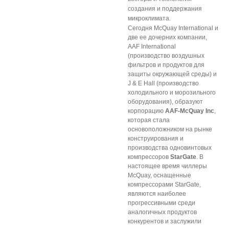
создания и поддержания
микроклимата.
Сегодня McQuay International и
две ее дочерних компании,
AAF International
(производство воздушных
фильтров и продуктов для
защиты окружающей среды) и
J & Е Hall (производство
холодильного и морозильного
оборудования), образуют
корпорацию
AAF-McQuay Inc
,
которая стала
основоположником на рынке
конструирования и
производства одновинтовых
компрессоров
StarGate
. В
настоящее время чиллеры
McQuay, оснащенные
компрессорами StarGate,
являются наиболее
прогрессивными среди
аналогичных продуктов
конкурентов и заслужили