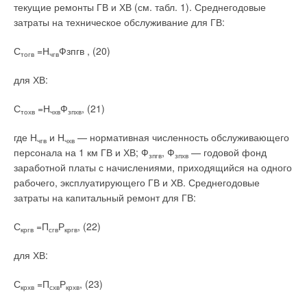
текущие ремонты ГВ и ХВ (см. табл. 1). Среднегодовые
затраты на техническое обслуживание для ГВ:
С
=Н
Фзпгв , (20)
тогв
чгв
для ХВ:
С
=Н
Ф
, (21)
тохв
чхв
зпхв
где Н
и Н
— нормативная численность обслуживающего
чгв
чхв
персонала на 1 км ГВ и ХВ; Ф
, Ф
— годовой фонд
зпгв
зпхв
заработной платы с начислениями, приходящийся на одного
рабочего, эксплуатирующего ГВ и ХВ. Среднегодовые
затраты на капитальный ремонт для ГВ:
С
=П
Р
, (22)
кргв
сгв
кргв
для ХВ:
С
=П
Р
, (23)
крхв
схв
крхв