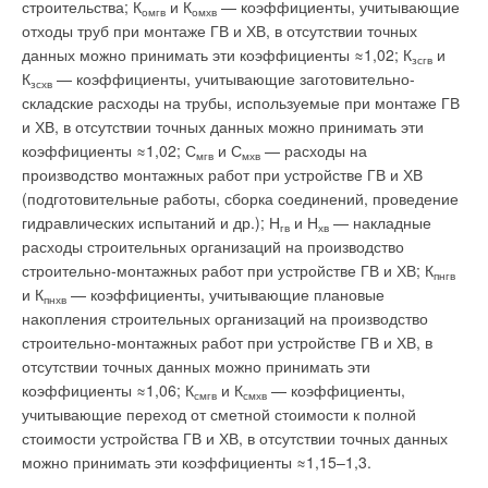
строительства; К
и К
— коэффициенты, учитывающие
омгв
омхв
отходы труб при монтаже ГВ и ХВ, в отсутствии точных
Читайте по теме:
данных можно принимать эти коэффициенты ≈1,02; К
и
зсгв
→
К
— коэффициенты, учитывающие заготовительно-
Влияние стак‑эффекта на систему противодымной
зсхв
Уведомления отключены
вентиляции в многоэтажных жилых зданиях
складские расходы на трубы, используемые при монтаже ГВ
ЖУРНАЛ СОК ИЮНЬ 2026
и ХВ, в отсутствии точных данных можно принимать эти
→
Комментарии
Влияние параметров информационных потоков и типов
вычислительных нагрузок на энергоэффективность
коэффициенты ≈1,02; С
и С
— расходы на
мгв
мхв
систем обеспечения микроклимата центров обработки
производство монтажных работ при устройстве ГВ и ХВ
данных
В этой теме еще нет комментариев
ЖУРНАЛ СОК ИЮНЬ 2026
(подготовительные работы, сборка соединений, проведение
→
Свежий воздух без компромиссов: новые приточно-
гидравлических испытаний и др.); Н
и Н
— накладные
гв
хв
вытяжные установки SHUFT UniMAX для квартиры и
частного дома
расходы строительных организаций на производство
Добавить комментарий
ЖУРНАЛ СОК ИЮНЬ 2026
строительно-монтажных работ при устройстве ГВ и ХВ; К
→
пнгв
Вентиляция жилых помещений
и К
— коэффициенты, учитывающие плановые
ЖУРНАЛ СОК ИЮНЬ 2026
пнхв
Ваше имя *
→
Анализ российского рынка сплит-систем на основе
накопления строительных организаций на производство
макроэкономических факторов
строительно-монтажных работ при устройстве ГВ и ХВ, в
ЖУРНАЛ СОК ИЮНЬ 2026
отсутствии точных данных можно принимать эти
Ваш E-mail *
коэффициенты ≈1,06; К
и К
— коэффициенты,
смгв
смхв
учитывающие переход от сметной стоимости к полной
стоимости устройства ГВ и ХВ, в отсутствии точных данных
Текст комментария
можно принимать эти коэффициенты ≈1,15–1,3.
Уведомления отключены