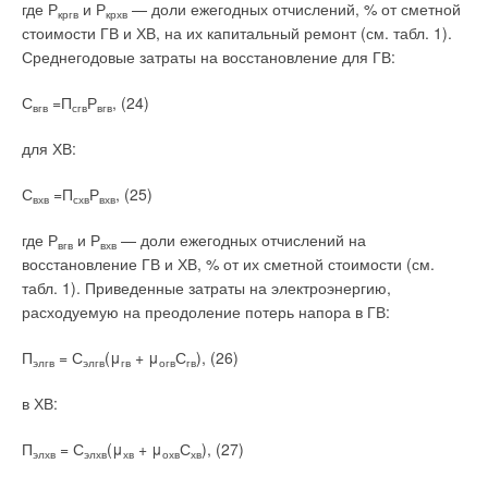
где Р
и Р
— доли ежегодных отчислений, % от сметной
кргв
крхв
стоимости ГВ и ХВ, на их капитальный ремонт (см. табл. 1).
Среднегодовые затраты на восстановление для ГВ:
С
=П
Р
, (24)
вгв
сгв
вгв
для ХВ:
С
=П
Р
, (25)
вхв
схв
вхв
где Р
и Р
— доли ежегодных отчислений на
вгв
вхв
восстановление ГВ и ХВ, % от их сметной стоимости (см.
табл. 1). Приведенные затраты на электроэнергию,
расходуемую на преодоление потерь напора в ГВ:
П
= С
(μ
+ μ
С
), (26)
элгв
элгв
гв
огв
гв
в ХВ:
П
= С
(μ
+ μ
С
), (27)
элхв
элхв
хв
охв
хв