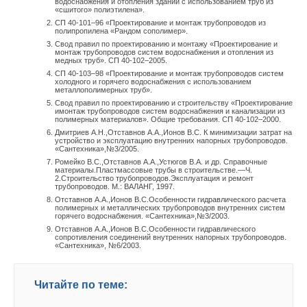
водоснабжения и отопления зданий с использованием труб из
«сшитого» полиэтилена».
СП 40-101–96 «Проектирование и монтаж трубопроводов из
полипропилена «Рандом сополимер».
Свод правил по проектированию и монтажу «Проектирование и
монтаж трубопроводов систем водоснабжения и отопления из
медных труб». СП 40-102–2005.
СП 40-103–98 «Проектирование и монтаж трубопроводов систем
холодного и горячего водоснабжения с использованием
металлополимерных труб».
Свод правил по проектированию и строительству «Проектирование
имонтаж трубопроводов систем водоснабжения и канализации из
полимерных материалов». Общие требования. СП 40-102–2000.
Дмитриев А.Н.,Отставнов А.А.,Ионов В.С. К минимизации затрат на
устройство и эксплуатацию внутренних напорных трубопроводов.
«Сантехника»,№3/2005.
Ромейко В.С.,Отставнов А.А.,Устюгов В.А. и др. Справочные
материалы.Пластмассовые трубы в строительстве.—Ч.
2.Строительство трубопроводов.Эксплуатация и ремонт
трубопроводов. М.: ВАЛАНГ, 1997.
Отставнов А.А.,Ионов В.С.Особенности гидравлического расчета
полимерных и металлических трубопроводов внутренних систем
горячего водоснабжения. «Сантехника»,№3/2003.
Отставнов А.А.,Ионов В.С.Особенности гидравлического
сопротивления соединений внутренних напорных трубопроводов.
«Сантехника», №6/2003.
Читайте по теме: