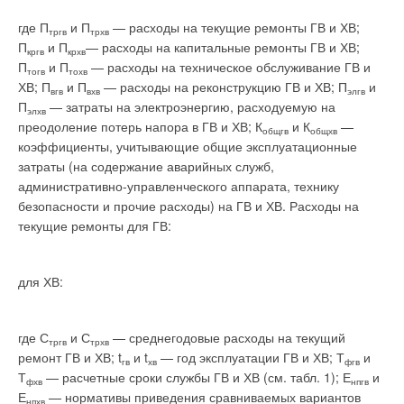
где П
и П
— расходы на текущие ремонты ГВ и ХВ;
тргв
трхв
П
и П
— расходы на капитальные ремонты ГВ и ХВ;
кргв
крхв
П
и П
— расходы на техническое обслуживание ГВ и
тогв
тохв
ХВ; П
и П
— расходы на реконструкцию ГВ и ХВ; П
и
вгв
вхв
элгв
П
— затраты на электроэнергию, расходуемую на
элхв
преодоление потерь напора в ГВ и ХВ; К
и К
—
общгв
общхв
коэффициенты, учитывающие общие эксплуатационные
затраты (на содержание аварийных служб,
административно-управленческого аппарата, технику
безопасности и прочие расходы) на ГВ и ХВ. Расходы на
текущие ремонты для ГВ:
для ХВ:
где С
и С
— среднегодовые расходы на текущий
тргв
трхв
ремонт ГВ и ХВ; t
и t
— год эксплуатации ГВ и ХВ; Т
и
гв
хв
фгв
Т
— расчетные сроки службы ГВ и ХВ (см. табл. 1); Е
и
фхв
нпгв
Е
— нормативы приведения сравниваемых вариантов
нпхв