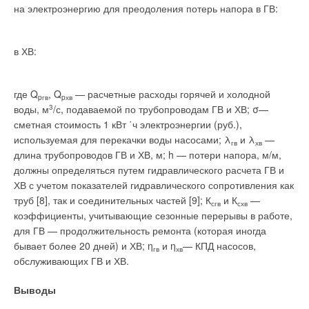
на электроэнергию для преодоления потерь напора в ГВ:
в ХВ:
где Q
, Q
— расчетные расходы горячей и холодной
pгв
pхв
воды, м
3
/с, подаваемой по трубопроводам ГВ и ХВ; σ—
сметная стоимость 1 кВт ˙ч электроэнергии (руб.),
используемая для перекачки воды насосами; λ
и λ
—
гв
хв
длина трубопроводов ГВ и ХВ, м; h — потери напора, м/м,
должны определяться путем гидравлического расчета ГВ и
ХВ с учетом показателей гидравлического сопротивления как
труб [8], так и соединительных частей [9]; К
и К
—
сгв
схв
коэффициенты, учитывающие сезонные перерывы в работе,
для ГВ — продолжительность ремонта (которая иногда
бывает более 20 дней) и ХВ; η
и η
— КПД насосов,
гв
хв
обслуживающих ГВ и ХВ.
Выводы