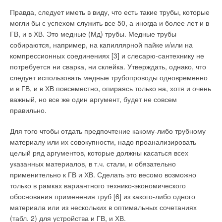
Очень немногие заказчики следят за соблюдением
животноводческого здания, представлены на рис. 1.
Правда, следует иметь в виду, что есть такие трубы, которые
требований к параметрам воздуха в их торговых залах,
могли бы с успехом служить все 50, а иногда и более лет и в
заложенных при проектировании. Иногда это происходит в
Зависимости построены в системе взаимосвязанных
ГВ, и в ХВ. Это медные (Мд) трубы. Медные трубы
результате возложения ответственности за выбор
относительных координат. По вертикальной оси отложены
собираются, например, на капиллярной пайке и/или на
оборудования и перераспределение выделенных средств
значения G
/G
, причем за единицу воздухообмена G
i
1
1
компрессионных соединениях [3] и слесарю-сантехнику не
между разделами инженерных систем сообразно
принят воздухообмен по кислороду G
, а G
—
O
2
i
потребуется ни сварка, ни склейка. Утверждать, однако, что
сиюминутной финансовой ситуации, а не в полном
воздухообмен по отношению к G
. На этой же оси отложены
1
следует использовать медные трубопроводы одновременно
соответствии с принятыми ранее решениями.
отношения явных тепловыделений животных Q
к
ж
и в ГВ, и в ХВ повсеместно, опираясь только на, хотя и очень
суммарному расходу теплоты помещения Q
.
тп
важный, но все же один аргумент, будет не совсем
В результате город получает душные торговые залы, в связи
правильно.
с чем падает и прибыльность предприятия. В небольших же
По горизонтальной оси отложены значения наружных
торговых комплексах СКВ иногда делаются и вовсе
температур t
. Кривая Q
характеризует количество
н
изб
Для того чтобы отдать предпочтение какому-либо трубному
формально — в таких случаях устанавливаемые системы не
избыточной теплоты в помещении, т.е. разность (Q
– Q
)в
ж
тп
материалу или их совокупности, надо проанализировать
в состоянии соответствовать и малой доле предъявляемых к
зависимости от наружной температуры t
. Эта кривая
н
целый ряд аргументов, которые должны касаться всех
ним требований. Нередко проект по вентиляции и
является функцией сопротивления теплопередаче
указанных материалов, в т.ч. стали, и обязательно
кондиционированию делается исключительно для
ограждающих конструкций. Прямые G
и G
показывают
O
2
CO
2
применительно к ГВ и ХВ. Сделать это весомо возможно
согласования в соответствующих органах, и даже в случае
необходимый воздухообмен по кислороду и углекислому
только в рамках вариантного технико-экономического
закупки оборудования и монтажа системы порой так и не
газу.
обоснования применения труб [6] из какого-либо одного
включают.
материала или из нескольких в оптимальных сочетаниях
Воздухообмен по этим показателям не зависит от
(табл. 2) для устройства и ГВ, и ХВ.
Экономия также затрагивает системы автоматизации
температуры наружного воздуха и определяется только