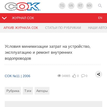
TG
VK
RT
MX
ЖУРНАЛ СОК
EN
АРХИВ ЖУРНАЛА СОК
СТАТЬИ ПО РУБРИКАМ
НАШИ АВТ
Экспертное мнение
Энергоэффективность животноводческих
зданий с естественной вентиляцией
Условия минимизации затрат на устройство,
СОК №11 | 2006
23682
0
0
эксплуатацию и ремонт внутренних
СОК №11 | 2006
26651
0
0
водопроводов
Рубрика
Автор
Рубрика
Авторы
СОК №11 | 2006
34865
0
0
В процессе эксплуатации систем
кондиционирования и вентиляции воздуха (СКВ) в
В создании и обеспечении климатической зоны
бизнес-центрах можно выделить следующие
максимальной продуктивности животных в
Рубрика
Тэги
Авторы
моменты.
сельскохозяйственных помещениях решающую
роль играют системы поддержания параметров