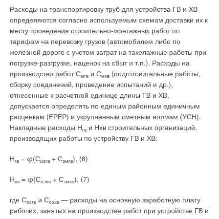
Расходы на транспортировку труб для устройства ГВ и ХВ
Комментарии
определяются согласно используемым схемам доставки их к
месту проведения строительно-монтажных работ по
В этой теме еще нет комментариев
тарифам на перевозку грузов (автомобилем либо по
железной дороге с учетом затрат на такелажные работы при
погрузке-разгрузке, наценок на сбыт и т.п.). Расходы на
Добавить комментарий
производство работ С
и С
(подготовительные работы,
мгв
мхв
сборку соединений, проведение испытаний и др.),
Ваше имя *
отнесенные к расчетной единице длины ГВ и ХВ,
допускается определять по единым районным единичным
расценкам (ЕРЕР) и укрупненным сметным нормам (УСН).
Ваш E-mail *
Накладные расходы Н
и Нхв строительных организаций,
гв
производящих работы по устройству ГВ и ХВ:
Н
= φ(С
+ С
), (6)
Текст комментария
гв
озгв
эмгв
Н
= φ(С
+ С
), (7)
хв
озхв
эмхв
где С
и С
— расходы на основную заработную плату
озгв
озхв
рабочих, занятых на производстве работ при устройстве ГВ и