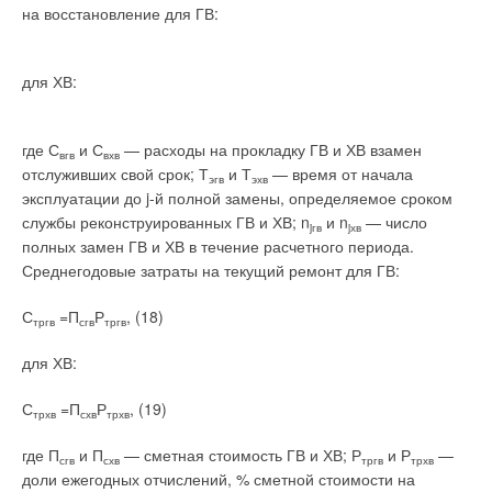
на восстановление для ГВ:
для ХВ:
где С
и С
— расходы на прокладку ГВ и ХВ взамен
вгв
вхв
отслуживших свой срок; Т
и Т
— время от начала
эгв
эхв
эксплуатации до j-й полной замены, определяемое сроком
службы реконструированных ГВ и ХВ; n
и n
— число
jгв
jхв
полных замен ГВ и ХВ в течение расчетного периода.
Среднегодовые затраты на текущий ремонт для ГВ:
С
=П
Р
, (18)
тргв
сгв
тргв
для ХВ:
С
=П
Р
, (19)
трхв
схв
трхв
где П
и П
— сметная стоимость ГВ и ХВ; Р
и Р
—
сгв
схв
тргв
трхв
доли ежегодных отчислений, % сметной стоимости на