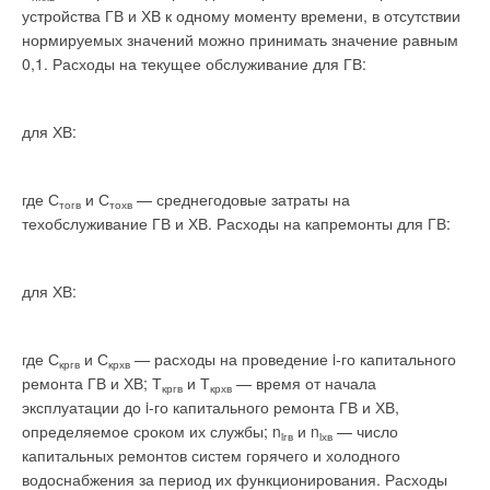
устройства ГВ и ХВ к одному моменту времени, в отсутствии
нормируемых значений можно принимать значение равным
0,1. Расходы на текущее обслуживание для ГВ:
для ХВ:
где С
и С
— среднегодовые затраты на
тогв
тохв
техобслуживание ГВ и ХВ. Расходы на капремонты для ГВ:
для ХВ:
где С
и С
— расходы на проведение i-го капитального
кргв
крхв
ремонта ГВ и ХВ; Т
и Т
— время от начала
кргв
крхв
эксплуатации до i-го капитального ремонта ГВ и ХВ,
определяемое сроком их службы; n
и n
— число
iгв
iхв
капитальных ремонтов систем горячего и холодного
водоснабжения за период их функционирования. Расходы