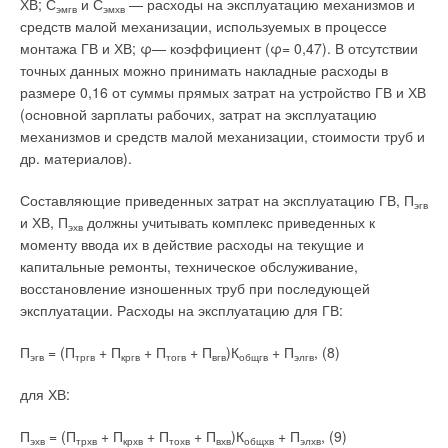
ХВ; С
и С
— расходы на эксплуатацию механизмов и
эмгв
эмхв
средств малой механизации, используемых в процессе
монтажа ГВ и ХВ; φ— коэффициент (φ= 0,47). В отсутствии
точных данных можно принимать накладные расходы в
размере 0,16 от суммы прямых затрат на устройство ГВ и ХВ
(основной зарплаты рабочих, затрат на эксплуатацию
механизмов и средств малой механизации, стоимости труб и
др. материалов).
Составляющие приведенных затрат на эксплуатацию ГВ, П
эгв
и ХВ, П
должны учитывать комплекс приведенных к
эхв
моменту ввода их в действие расходы на текущие и
капитальные ремонты, техническое обслуживание,
восстановление изношенных труб при последующей
эксплуатации. Расходы на эксплуатацию для ГВ:
П
= (П
+ П
+ П
+ П
)К
+ П
, (8)
эгв
тргв
кргв
тогв
вгв
общгв
элгв
для ХВ:
П
= (П
+ П
+ П
+ П
)К
+ П
, (9)
эхв
трхв
крхв
тохв
вхв
общхв
элхв