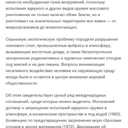
нанесла необузданная гонка вооружений, поскольку
поэтажных отводных
Мы собрали основные вопросы на эту тему и попросили
испытания ядерного и других видов оружия массового
трубопроводов
ответить на них известного специалиста, автора цитируемых
уничтожения не только калечат облик Земли, но и
ниже книг д.т.н., проф. А.Г. Сотникова. Итак, тема
уничтожают на значительных территориях все живое — от
обсуждения в ближайших номерах: «Нагрев воздуха, расчет
микроорганизмов до млекопитающих.
и испытания, замерзание воды в трубках, причины и борьба
с этим явлением».
Серьезную экологическую проблему породили разрушение
озонового слоя, промышленные выбросы в атмосферу,
1.
Как правильно выбрать расчетный режим для аппарата,
вызывающие кислотные дожди, а также бесконтрольное
если одновременно меняются температура воды в
захоронение радиоактивных и ядовитых химических отходов
Рис. 3. Схемы
теплосети tw.н, температура нагреваемого наружного
под землей и на дне океана. Вопросы минимизации
поступления
воздуха tн или его смеси с рециркуляционным tc, а в
негативного воздействия человека на окружающую среду
канализационных стоков
энергоэффективных системах — и расход нагреваемого
всегда были и остаются в центре внимания мировой
из поэтажных отводных
наружного Lн или приточного Lпр воздуха? Ваш вопрос
общественности.
трубопроводов D = 100
весьма актуален и правильно сформулирован.
мм в канализационные
Об этом свидетельствует целый ряд международных
стояки диаметром Dст =
Прежде всего, дадим определение, что такое расчетный для
соглашений, среди которых можно выделить: Московский
100 мм и 150 мм и
воздухонагревателя режим. Это случай, а, точнее, сочетание
договор о запрещении испытаний ядерного оружия в
дальнейшего их течения,
величин (tw.н, tн или tc, tк, Lн или Lпр), при котором для
атмосфере, в космическом пространстве и под водой (1963),
стрелками показано
нагрева требуется наибольший расход воды из теплосети
Конвенцию по предотвращению загрязнения моря сбросами
направление течения
Gw, иначе водяной регулирующий клапан будет ближе всего
отходов и других материалов (1972), Декларацию об