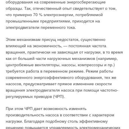
оборудования на современные энергосберегающие
воздуха и вентиляции / Теория, техника и проектирование на
При полном перекрытии поперечного сечения сифона
рубеже столетий. — СПб.: ATPublishing, T. I, 2005; T. II, ч. 1, 2006; T.
образцы. Так, отечественный опыт свидетельствует о том,
II, ч. 2, 2007.
осадком (случай засорения канализации) срыв
что примерно 70 % электроэнергии, потребляемой
гидравлического затвора невозможен, вероятность
промышленными предприятиями, приходится на
поступления канализационных газов в санузел исключается.
Читайте по теме:
электродвигатели переменного тока.
На данном этапе исследованности вопроса указанные
случаи не являются расчетными. Рассчитывать и
→
Почему летом температурные параметры в
Этим механизмам присущ недостаток, существенно
кондиционируемых помещениях не соответствуют
конструировать внутренние системы канализации следует
влияющий на экономичность, — постоянная частота
проектным?
так, чтобы максимально обеспечить устойчивость
ЖУРНАЛ СОК МАЙ 2026
вращения, практически не зависящая от нагрузки, в то время
→
гидравлических затворов у санитарно-технических приборов.
Из чего складывается стоимость сертификации, и что
как от большей части нагрузочных механизмов (например,
ожидает рынок оценки соответствия в 2026 году
ЖУРНАЛ СОК ЯНВАРЬ 2026
центробежные вентиляторы, насосы, компрессоры и пр.)
В методиках [4, 5], позволяющих обеспечивать устойчивость
→
Действующие нормативы, регламентирующие
требуется работа в переменном режиме. Режим работы
противопожарную вентиляцию, противоречат законам
гидравлических затворов санитарно-технических приборов в
физики
современного энергоэффективного оборудования, тех же
процессе эксплуатации внутренней канализации жилых и
ЖУРНАЛ СОК ОКТЯБРЬ 2025
насосов, предусматривает прямое изменение скорости
→
общественных зданий, предлагается определять
«Сведения о показателях энергетической
вращения электродвигателя насоса при помощи частотно-
эффективности зданий» по Постановлению
разрежения, которые могут возникнуть в канализационном
Правительства РФ от 27 мая 2022 года №963 должны
регулируемых приводов (ЧРП).
быть в СП 60.13330.2020
стояке, и под них подбирать гидравлические затворы. Чем
ЖУРНАЛ СОК ИЮНЬ 2025
больше высота гидравлического затвора, тем большее
→
Первый экологический стандарт для модульных зданий:
При этом ЧРП дает возможность изменять
разрежение допускается в канализационном стояке.
как он изменит отрасль
производительность насоса в соответствии с характером
ЖУРНАЛ СОК МАЙ 2025
нагрузки. Благодаря подобному столь эффективному
При расчете внутренних канализационных систем следует
решению повышается управляемость электромеханических