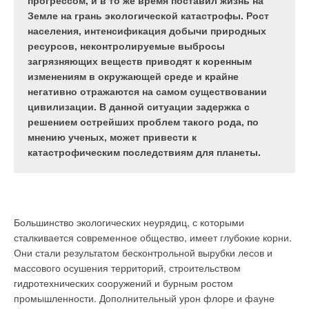
прогрессом, и в то же время поставил жизнь на
санитарно-технических приборов с
— с недостатком времени, иногда квалификации и,
Земле на грань экологической катастрофы. Рост
вмонтированными сифонами — унитазов, биде,
главное, серьезной литературы с обоснованием
населения, интенсификация добычи природных
трапов. Они сильно различаются по конструкции,
расчетов. Идя навстречу таким пожеланиям,
ресурсов, неконтролируемые выбросы
материалам, стоимости.
редакция предлагает новую рубрику. Вопросы
загрязняющих веществ приводят к коренным
систематизированы по группам, поэтому каждая
изменениям в окружающей среде и крайне
тема позволит лучше понять проблемы и решения
негативно отражаются на самом существовании
в единстве и взаимосвязи.
цивилизации. В данной ситуации задержка с
решением острейших проблем такого рода, по
мнению ученых, может привести к
катастрофическим последствиям для планеты.
Рис. 1. Заполнение
гидравлического затвора
За окном зима, и сейчас как никогда актуальна тема,
при различном давлении в
связанная с нагреванием воздуха в СКВ и CВ при
стояке
неодинаковом, а иногда и противоречивом подходе к ней
проектировщиков, наладчиков, а также пишущих
Большинство экологических неурядиц, с которыми
специалистов и ученых. Наиболее ярким подтверждением
сталкивается современное общество, имеет глубокие корни.
такой актуальности являются, к сожалению, пока еще
Они стали результатом бесконтрольной вырубки лесов и
многочисленные случаи аварий — замерзания воды и
массового осушения территорий, строительством
Рис. 2. Конструкции
разрыва трубок теплообменников, многолетняя
гидротехнических сооружений и бурным ростом
канализационных стояков
действительно «ахиллесова пята» наших систем.
промышленности. Дополнительный урон флоре и фауне
с подключением