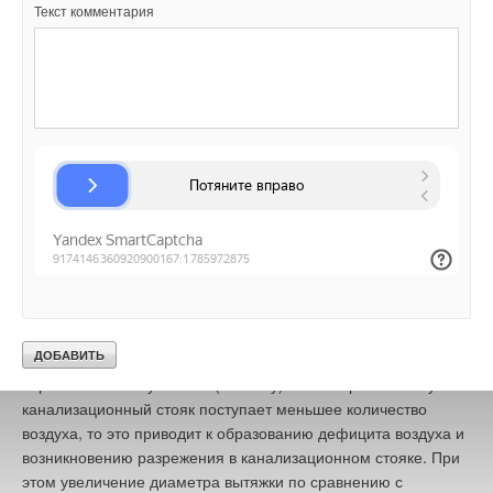
нулевому значению.
Текст комментария
Изменением условий поступления канализационных стоков в
канализационный стояк — уменьшением диаметра и угла
присоединения к нему поэтажных отводных трубопроводов
— может быть достигнуто увеличение площади сечения
воздуха в сечении стояка со «сжатыми» канализационными
стоками. А с ростом расхода канализационных стоков
увеличивается величина разрежения, т.к. при увеличении
расхода площадь живого сечения воздуха в сечении
канализационного стояка со «сжатыми» канализационными
стоками уменьшается, и вследствие этого возрастает их
эжектирующая способность.
Величина разрежений в канализационном стояке также
связана с количеством воздуха, поступающего из атмосферы
через его вытяжную часть (вытяжку). Если через вытяжку в
канализационный стояк поступает меньшее количество
воздуха, то это приводит к образованию дефицита воздуха и
возникновению разрежения в канализационном стояке. При
этом увеличение диаметра вытяжки по сравнению с