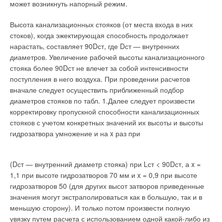
может возникнуть напорный режим.
Высота канализационных стояков (от места входа в них
стоков), когда эжектирующая способность продолжает
нарастать, составляет 90Dст, где Dст — внутренних
диаметров. Увеличение рабочей высоты канализационного
стояка более 90Dст не влечет за собой интенсивности
поступления в него воздуха. При проведении расчетов
вначале следует осуществить приближенный подбор
диаметров стояков по табл. 1.Далее следует произвести
корректировку пропускной способности канализационных
стояков с учетом конкретных значений их высоты и высоты
гидрозатвора умножение и на x раз при
(Dст — внутренний диаметр стояка) при Lст < 90Dст, а x =
1,1 при высоте гидрозатворов 70 мм и x = 0,9 при высоте
гидрозатворов 50 (для других высот затворов приведенные
значения могут экстраполироваться как в большую, так и в
меньшую сторону). И только потом произвести полную
увязку путем расчета с использованием одной какой-либо из