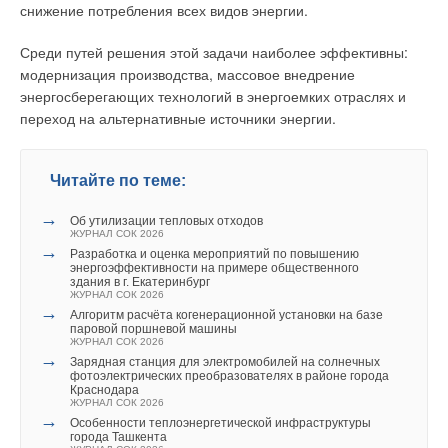
присоединения отвода к канализационному стояку.
снижение потребления всех видов энергии.
На небольшом расстоянии от места входа в
Среди путей решения этой задачи наиболее эффективны:
канализационный стояк течение водовоздушной смеси
модернизация производства, массовое внедрение
стабилизируется: вода движется по внутренней поверхности
энергосберегающих технологий в энергоемких отраслях и
канализационного стояка, а внутри потока канализационных
переход на альтернативные источники энергии.
стоков течет воздух. Величина эжектирующей способности
зависит от показателей воздуха и канализационных стоков, а
также от условий их входа в канализационный стояк.
Читайте по теме:
Здесь вполне правомерно, по нашему мнению, будет
→
Об утилизации тепловых отходов
ЖУРНАЛ СОК 2026
допустить то, что за условия входа канализационных стоков в
→
Разработка и оценка мероприятий по повышению
канализационный стояк можно принимать не только угол
энергоэффективности на примере общественного
сопряжения поэтажных отводных трубопроводов с
здания в г. Екатеринбург
ЖУРНАЛ СОК 2026
канализационными стояками, но и подключение к ним
→
Алгоритм расчёта когенерационной установки на базе
поэтажных отводных трубопроводов: двухстороннее либо
паровой поршневой машины
ЖУРНАЛ СОК 2026
одностороннее (рис. 2). Такое наше допущение на данном
→
Зарядная станция для электромобилей на солнечных
этапе разработанности вопроса позволяет распространить
фотоэлектрических преобразователях в районе города
Краснодара
многие закономерности [7], которые установлены для
ЖУРНАЛ СОК 2026
канализационных стояков с односторонним подключением
→
Особенности теплоэнергетической инфраструктуры
поэтажных отводных трубопроводов, на двухстороннее их
города Ташкента