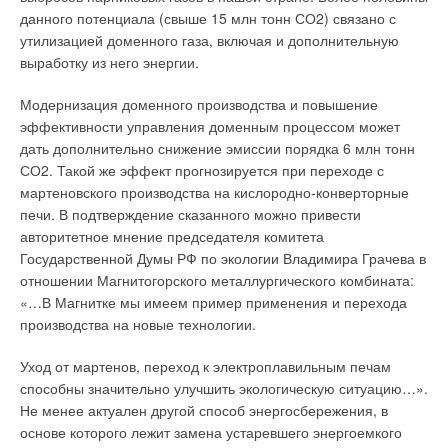
функций гидрозатвора.
аппарата и эффективность qB несколько снижаются, но
данного потенциала (свыше 15 млн тонн СО2) связано с
незначительно. Оценивая эту номограмму, укажем, что,
утилизацией доменного газа, включая и дополнительную
При полном испарении канализационных стоков из сифона
например, при расходе воздуха L = 10 тыс. м3/ч при разных
выработку из него энергии.
открывается свободный доступ канализационных газов в
аппаратах, их числе и поверхности нагрева можно
санузел. Такое положение недопустимо. Здесь требуется
обеспечить разную эффективность нагревания от qB = 0,20
Модернизация доменного производства и повышение
проведение специальных мероприятий. Например, в
(«КСк» №6, 1 шт.) до qB = 0,60 («КСк» №9, 2×2 = 4
эффективности управления доменным процессом может
общественных туалетах часто над одним из групповых
шт.).Методика использования подобных номограмм очень
дать дополнительно снижение эмиссии порядка 6 млн тонн
умывальников или писсуаров на длительное время
проста.
СО2. Такой же эффект прогнозируется при переходе с
вывешивается табличка «в ремонте». Этого недостаточно —
мартеновского производства на кислородно-конверторные
надо заклеивать их выпуски скотчем.
Задавшись типом аппарата, его номером, числом таких
печи. В подтверждение сказанного можно привести
аппаратов и их размещением в воздухонагревателе и
авторитетное мнение председателя комитета
Унитазы в таких случаях следует отсоединять от канализации
расходом воздуха, по номограмме определяют
Государственной Думы РФ по экологии Владимира Грачева в
и устанавливать вместо них заглушки. Для канализационных
эффективность процесса qB. После этого по известным
отношении Магнитогорского металлургического комбината:
трапов имеются специальные устройства [3].Также замечены
температурам tн, tк нагреваемого воздуха вычисляют
«…В Магнитке мы имеем пример применения и перехода
случаи, когда срыва гидравлических затворов не происходит
требуемую температуру теплоносителя (воды) на входе в
производства на новые технологии.
при указанных выше разрежениях в канализационном
воздухонагреватель и оценивают возможность ее получения.
стояке. Это объясняется тем, что на дне сифона практически
Уход от мартенов, переход к электроплавильным печам
всегда находится осадок, который перекрывает поперечное
❏ Продолжение в следующем номере журнала.
способны значительно улучшить экологическую ситуацию…».
сечение гидрозатвора на площади, зависящей от высоты
Не менее актуален другой способ энергосбережения, в
этого осадка.
основе которого лежит замена устаревшего энергоемкого
Сотников А.Г. Процессы, аппараты и системы кондиционирования