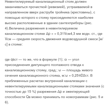
Невентилируемый канализационный стояк должен
заканчиваться прочисткой (ревизией), устраиваемой в
направленном вверх раструбе тройника (крестовины), с
помощью которого к стояку присоединяются наиболее
высоко расположенные в здании сантехприборы (рис.
4).Величина разрежения в невентилируемом
канализационном стояке Δp = = 0,31Vсм4,3 мм водн. ст., где
Vсм — средняя скорость движения водовоздушной смеси [м/
с] в стояке:
где qsст — то же, что в формуле (1); α — угол
присоединения диктующего поэтажного отвода к
канализационному стояку, град.; ω — площадь живого
сечения канализационного стояка, м:ω = 0,25πD2ст. В
приближенных расчетах внутренней канализации с
невентилируемыми канализационными стояками значения (с
точностью до 15 %) разрежения Δp и эжектирующей
способности Qв можно принимать по номограммам (рис. 5 и
6).