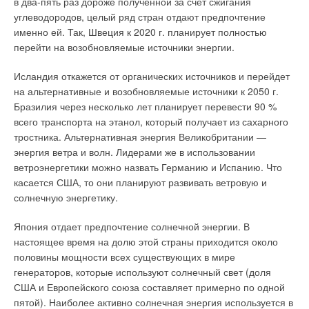
в два-пять раз дороже полученной за счет сжигания
Канализационные стояки как жилых, так и общественных
углеводородов, целый ряд стран отдают предпочтение
зданий, как малоэтажных, так и многоэтажных, а также и
именно ей. Так, Швеция к 2020 г. планирует полностью
высоток состоят из этаже-стояков [6]. Они различаются
перейти на возобновляемые источники энергии.
между собой способом подключения поэтажных отводных
канализационных трубопроводов — двухстороннее (рис. 2а)
Исландия откажется от органических источников и перейдет
либо одностороннее (рис. 2б).Одни из них, помимо отрезков
на альтернативные и возобновляемые источники к 2050 г.
канализационных труб, имеют в своем составе ревизию (для
Бразилия через несколько лет планирует перевести 90 %
прочистки в случае образования засоров в стояках) и
всего транспорта на этанол, который получает из сахарного
тройник (для подключения поэтажного отводного
тростника. Альтернативная энергия Великобритании —
трубопровода с одной стороны) либо крестовину (для
энергия ветра и волн. Лидерами же в использовании
подключения поэтажных отводных трубопроводов с двух
ветроэнергетики можно назвать Германию и Испанию. Что
сторон).
касается США, то они планируют развивать ветровую и
солнечную энергетику.
При этом могут быть использованы фасонные
соединительные детали (тройники либо крестовины) с
Япония отдает предпочтение солнечной энергии. В
различными углами α (45°, 60° и 90°) входа ответвляющей
настоящее время на долю этой страны приходится около
части. Вполне закономерно, что под действием
половины мощности всех существующих в мире
горизонтальной (в отводных трубопроводах и выпусках) и
генераторов, которые используют солнечный свет (доля
вертикальной (в стояках) составляющих силы тяжести от
США и Европейского союза составляет примерно по одной
санитарно-технических приборов канализационные стоки
пятой). Наиболее активно солнечная энергия используется в