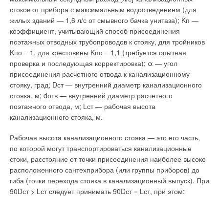
стоков от прибора с максимальным водоотведением (для
жилых зданий — 1,6 л/с от смывного бачка унитаза); Kп —
коэффициент, учитывающий способ присоединения
поэтажных отводных трубопроводов к стояку, для тройников
Kпо = 1, для крестовины Kпо = 1,1 (требуется опытная
проверка и последующая корректировка); α — угол
присоединения расчетного отвода к канализационному
стояку, град; Dст — внутренний диаметр канализационного
стояка, м; dотв — внутренний диаметр расчетного
поэтажного отвода, м; Lст — рабочая высота
канализационного стояка, м.
Рабочая высота канализационного стояка — это его часть,
по которой могут транспортироваться канализационные
стоки, расстояние от точки присоединения наиболее высоко
расположенного сантехприбора (или группы приборов) до
гиба (точки перехода стояка в канализационный выпуск). При
90Dст > Lст следует принимать 90Dст = Lст, при этом: