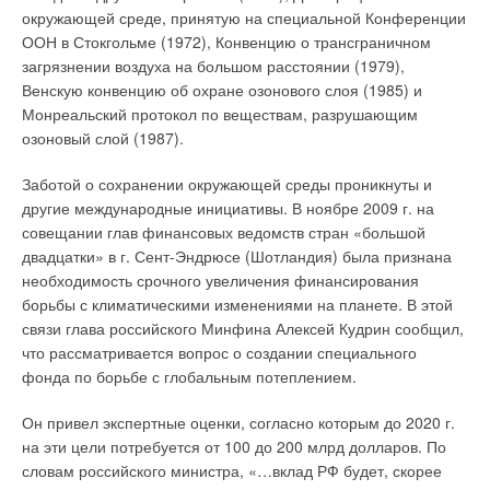
к открытию (h = max). Пусть для простоты расход
окружающей среде, принятую на специальной Конференции
нагреваемого воздуха постоянный (Lн = const или Lпр =
ООН в Стокгольме (1972), Конвенцию о трансграничном
const).Тогда процесс нагрева зависит только от сочетания
загрязнении воздуха на большом расстоянии (1979),
Рис. 4. Схема
трех температур. В этом случае вычисляют известный
Венскую конвенцию об охране озонового слоя (1985) и
невентилируемого
коэффициент эффективности нагревания qB, отнесенный к
Монреальский протокол по веществам, разрушающим
канализационного стояка
температуре воды в теплосети tw.н равен:
озоновый слой (1987).
Заботой о сохранении окружающей среды проникнуты и
другие международные инициативы. В ноябре 2009 г. на
при условии, что коэффициент теплопередачи аппарата k
совещании глав финансовых ведомств стран «большой
Рис. 5. Номограмма для
вычислен при среднеарифметической разности температур.
двадцатки» в г. Сент-Эндрюсе (Шотландия) была признана
определения величины
Для аппаратов многих производителей величины k и F не
необходимость срочного увеличения финансирования
разрежений Δр в
приводят, поэтому произведение kF неизвестно, хотя его
борьбы с климатическими изменениями на планете. В этой
невентилируемом стояке
легко определить по четырем температурам и расходам
связи глава российского Минфина Алексей Кудрин сообщил,
сред. Поясним выбор расчетного режима по формуле (1)
что рассматривается вопрос о создании специального
примером. Пусть в расчетных условиях tн1 = tнрх = –26 °C,
фонда по борьбе с глобальным потеплением.
tк1 = 15 °C, tw.н1 = 90 °C, а расход нагреваемого воздуха
постоянный. В этом случае эффективность процесса
Он привел экспертные оценки, согласно которым до 2020 г.
Рис. 6. Номограмма для
нагревания равна:
на эти цели потребуется от 100 до 200 млрд долларов. По
определения величины
словам российского министра, «…вклад РФ будет, скорее
эжектирующей