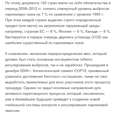
функционирования гидравлических затворов внутренней
расход воды.
По этому документу 120 стран взяли на себя обязательства в
канализации широкому кругу научно-технической
период 2008–2012 гг. снизить совокупный уровень выбросов
общественности до сих пор еще никем не представлена
2.
В технической литературе периодически встречаем такие
парниковых газов на 7 % по сравнению с уровнем 1990 г.
[1].Гидравлический затвор, представляющий собой U-
термины как «запас поверхности», «запас
При этом каждой стране выделен строго определенный
образную трубку, заполненную канализационными стоками
теплопроизводительности». Правильны ли они, и как нужно
предел (или квота) на загрязнение окружающей среды:
(рис. 1), предназначен для предотвращения поступления
понимать термин «запас»? Да, действительно, такое понятие
например, странам ЕС — 8 %, Японии — 6 %, Канаде — 6 %.
канализационных газов из наружной сети канализации в
вполне уместно, но важно, к чему его относить. В 60–90е гг.
Квотируется в первую очередь двуокись углерода (СО2) как
санузлы (общественные туалеты) и далее в другие
прошлого века широко использовали термин «запас
наиболее существенный из парниковых газов.
помещения [2].
поверхности», вводимый на всякую «неучтенку» — снижение
графика ТЭЦ, загрязнение поверхности аппарата как
К сожалению, механизм перераспределения квот, который
Одна ветвь гидравлического затвора, расположенная со
снаружи, так и внутри, снижение его теплопередачи и т.п.
должен был стать основным инструментом гибкого
стороны сантехприбора, постоянно находится под
регулирования выбросов, так и не заработал. Прошедший в
атмосферным. давлением ра, а вторая, присоединенная к
При отсутствии циркуляционных насосов и трехходовых
декабре 2009 г. Копенгагенский саммит СОР15, призванный
стояку, — под давлением р в стояке. Высота гидравлических
клапанов процессом управляли расходом воды, т.е.
узаконить достижения Киотского соглашения, также не смог
затворов ha — высота столба воды в одной из его ветвей,
проходным клапаном. Излишняя поверхность и
выработать приемлемых для всех участников этого процесса
препятствующая прониканию канализационных газов со
несовершенная методика расчета, когда полагали четвертую
процедур. Однако он задал основные направления для
стороны канализационного стояка.
температуру известной, приводили к уменьшению расхода
активного переговорного процесса, который, несомненно,
воды, ее скорости в трубках и переохлаждению, а как
уже в ближайшем будущем приведет к созданию новой
В тех случаях, когда давление в канализационном стояке
следствие — к замерзанию воды в трубках при Re < 2300 и v
глобальной системы контроля и регулирования парниковой
становится ниже атмосферного на величину h < hз,
< 0,1–0,2 м/с.
эмиссии.
происходит понижение уровня воды в гидравлическом