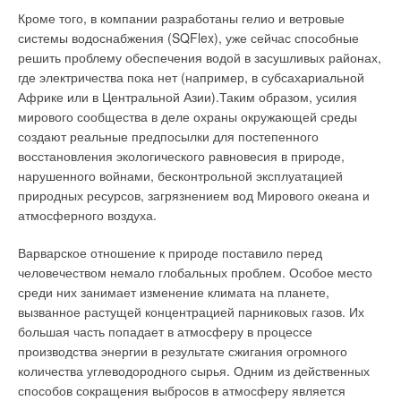
канализационных стояков, а также при понижении
Кроме того, в компании разработаны гелио и ветровые
температуры наружного воздуха (при прочих равных
системы водоснабжения (SQFlex), уже сейчас способные
условиях) воздухообмен возрастает.
решить проблему обеспечения водой в засушливых районах,
где электричества пока нет (например, в субсахариальной
Если через вытяжную часть в канализационный стояк
Африке или в Центральной Азии).Таким образом, усилия
поступает воздух в количестве, соответствующем величине
мирового сообщества в деле охраны окружающей среды
эжектирующей способности канализационных стоков, то в
создают реальные предпосылки для постепенного
канализационном стояке не возникает дефицита воздуха, и
восстановления экологического равновесия в природе,
давление в нем равно атмосферному давлению. При
нарушенного войнами, бесконтрольной эксплуатацией
стержневом характере опускного движения водовоздушной
природных ресурсов, загрязнением вод Мирового океана и
смеси в вертикальной трубе канализационные стоки
атмосферного воздуха.
омывают внутреннюю поверхность трубы, а внутри потока
канализационных стоков в виде стержня движется воздух.
Варварское отношение к природе поставило перед
человечеством немало глобальных проблем. Особое место
Следствием возникновения разрежений в канализационном
среди них занимает изменение климата на планете,
стояке является срыв гидравлических затворов у
вызванное растущей концентрацией парниковых газов. Их
санитарнотехнических приборов.Согласно современным
большая часть попадает в атмосферу в процессе
представлениям, при истечении из поэтажного отвода в
производства энергии в результате сжигания огромного
канализационный стояк стоки перекрывают его сечение
количества углеводородного сырья. Одним из действенных
(образуется замкнутый водовоздушный поршень) на уровне
способов сокращения выбросов в атмосферу является