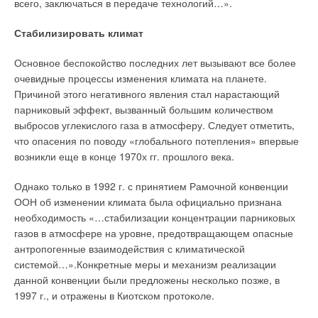
всего, заключаться в передаче технологий…».
способности Qв
Сравним ее с эффективностью нагрева в промежуточном
невентилируемых
Стабилизировать климат
режиме при tн2 = 0 °C, tк2 = 13 °C, tw.н2 = 55 °C. В этом
канализационных стояков
случае эффективность процесса нагревания будет равна:
Основное беспокойство последних лет вызывают все более
очевидные процессы изменения климата на планете.
Причиной этого негативного явления стал нарастающий
Табл. 1. Пропускная
Наибольший в этом примере расход внешней воды
парниковый эффект, вызванный большим количеством
способность
потребуется в первом случае. Однако ответ сильно зависит
выбросов углекислого газа в атмосферу. Следует отметить,
вентилируемых стояков
от графика подачи теплоносителя tw.н = f(tн). В пределе он
что опасения по поводу «глобального потепления» впервые
может быть таким, при котором перемещение плунжера
возникли еще в конце 1970х гг. прошлого века.
Предлагаемые на рынке гидравлические затворы имеют
водяного регулирующего клапана в процессе работы будет
различные перепады между ветвями, принимающими и
минимальным. Чаще всего расчетный режим соответствует
Однако только в 1992 г. с принятием Рамочной конвенции
отводящими канализационные стоки, примерно в диапазоне
условию нагрева при расчетной температуре наружного
ООН об изменении климата была официально признана
40–100 мм. При использовании в качестве сифонов
воздуха зимой.
необходимость «…стабилизации концентрации парниковых
гофрированных труб указанный диапазон может
газов в атмосфере на уровне, предотвращающем опасные
существенно изменяться, начиная от минимального
Для второго или местного подогрева расчетный режим
антропогенные взаимодействия с климатической
значения, равного внутреннему диаметру гофрированной
соответствует минимальным тепловыделениям в
системой…».Конкретные меры и механизм реализации
трубы.
помещении. При переменном расходе наружного воздуха
данной конвенции были предложены несколько позже, в
учитывают как эффективность, так и расход воздуха, и по их
1997 г., и отражены в Киотском протоколе.
К сожалению, полная ясность в закономерностях
сочетанию выбирают для данного аппарата расчетный