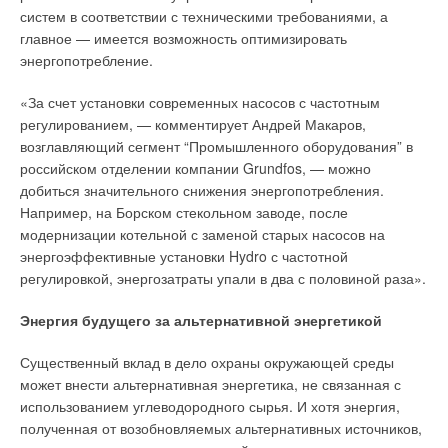
правильно определять расходы транспортируемых стоков,
систем в соответствии с техническими требованиями, а
далее адекватно принимать соответствующие
главное — имеется возможность оптимизировать
конструктивные решения узлов сопряжения
энергопотребление.
канализационных стояков с поэтажными отводными
Уведомления отключены
трубопроводами из соответствующих труб (полимерных или
«За счет установки современных насосов с частотным
чугунных) и гидравлических затворов, а затем точнее
Комментарии
регулированием, — комментирует Андрей Макаров,
оценивать возможное образование разрежений в
возглавляющий сегмент “Промышленного оборудования” в
канализационных стояках.
В этой теме еще нет комментариев
российском отделении компании Grundfos, — можно
добиться значительного снижения энергопотребления.
Качественно функционирующий канализационный стояк
Например, на Борском стекольном заводе, после
следует рассматривать не только в качестве основного
Добавить комментарий
модернизации котельной с заменой старых насосов на
элемента внутренней канализационной системы, но и
энергоэффективные установки Hydro с частотной
важнейшей составной части сопряженной с ним наружной
Ваше имя *
регулировкой, энергозатраты упали в два с половиной раза».
канализации. Функцией канализационного стояка является, с
одной стороны, транспортирование канализационных стоков
Энергия будущего за альтернативной энергетикой
от санитарно-технических приборов в наружную
Ваш E-mail *
канализационную сеть, а с другой — вентилирование
Существенный вклад в дело охраны окружающей среды
(пропускать и выпускать воздух) подземных
может внести альтернативная энергетика, не связанная с
канализационных трубопроводов и смотровых
использованием углеводородного сырья. И хотя энергия,
Текст комментария
канализационных колодцев.
полученная от возобновляемых альтернативных источников,