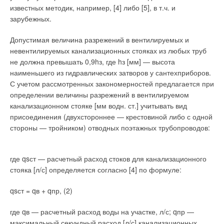
известных методик, например, [4] либо [5], в т.ч. и
зарубежных.
Допустимая величина разрежений в вентилируемых и
невентилируемых канализационных стояках из любых труб
не должна превышать 0,9hз, где hз [мм] — высота
наименьшего из гидравлических затворов у сантехприборов.
С учетом рассмотренных закономерностей предлагается при
определении величины разрежений в вентилируемом
канализационном стояке [мм водн. ст.] учитывать вид
присоединения (двухстороннее — крестовиной либо с одной
стороны — тройником) отводных поэтажных трубопроводов:
где qsст — расчетный расход стоков для канализационного
стояка [л/с] определяется согласно [4] по формуле:
qsст = qв + qпр, (2)
где qв — расчетный расход воды на участке, л/с; qпр —
максимальный секундный расход [л/с] канализационных