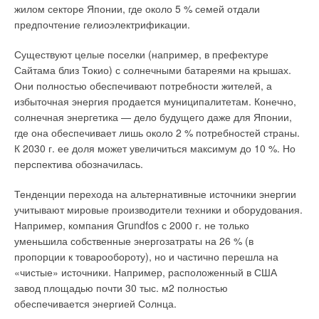
транспортируются по поэтажным отводным трубопроводам,
жилом секторе Японии, где около 5 % семей отдали
имеющим уклон, вертикальным канализационным стоякам в
предпочтение гелиоэлектрификации.
наружную канализационную сеть через выпуски, также
имеющим уклон.
Существуют целые поселки (например, в префектуре
Сайтама близ Токио) с солнечными батареями на крышах.
Воздухообмен в наружных трубопроводах и
Они полностью обеспечивают потребности жителей, а
канализационных смотровых колодцах происходит под
избыточная энергия продается муниципалитетам. Конечно,
действием гравитационных сил — давления воздуха,
солнечная энергетика — дело будущего даже для Японии,
который из наружной канализационной сети выходит в
где она обеспечивает лишь около 2 % потребностей страны.
атмосферу по канализационным стоякам через имеющиеся
К 2030 г. ее доля может увеличиться максимум до 10 %. Но
на них вытяжки (при небольших расходах канализационных
перспектива обозначилась.
стоков). Это с одной стороны. Канализационный стояк,
имеющий вытяжную часть, называется вентилируемым.
Тенденции перехода на альтернативные источники энергии
учитывают мировые производители техники и оборудования.
С другой стороны, воздух, который поступает в стояк (при
Например, компания Grundfos с 2000 г. не только
значительных расходах канализационных стоков) из
уменьшила собственные энергозатраты на 26 % (в
атмосферы через вытяжку, увлекается канализационными
пропорции к товарообороту), но и частично перешла на
стоками в наружную канализационную сеть по
«чистые» источники. Например, расположенный в США
канализационному стояку. Способность канализационных
завод площадью почти 30 тыс. м2 полностью
стоков при своем движении увлекать воздух называется
обеспечивается энергией Солнца.
эжектирующей способностью. С увеличением высоты