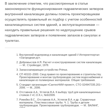
В заключение отметим, что рассмотренные в статье
закономерности функционирования гидравлических затворов
внутренней канализации должны помочь проектировщикам
осуществлять правильный их подбор с учетом особенностей
канализационных систем зданий, а эксплуатационникам —
находить правильные решения по недопущению срывов
гидравлических затворов и появлению запахов в санузлах и
туалетах.
Внутренний водопровод и канализация зданий // Интернетпортал
«Загородная.ру».
Добромыслов А.Я. Расчет и конструирование систем канализации.
— М.: Стройиздат, 1978.
Запахозапирающее устройство Primus.
СП 40102–2000. Свод правил по проектированию и строительству.
Проектирование и монтаж трубопроводов систем водоснабжения и
канализации из полимерных материалов. Общие требования.
Стандарт организации «СантехНИИ-проект», СТО 024947335.201–
2006. — М., 2006.
Отставнов А.А., Устюгов В.А. К выбору труб для канализационных
стояков // «С.О.К.», №6/2009.
Ромейко В.С., Отставнов А.А., Устюгов В.А. и др. Справочные
материалы. Пластмассовые трубы. Ч. 1. Трубы и детали
трубопроводов. Проектирование трубопроводов. — М.: ВАЛАНГ,