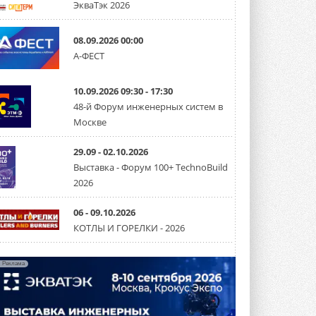
ЭкваТэк 2026
30 ИЮЛЯ 2026
Канальные вентиляторы с ЕС-
08.09.2026 00:00
двигателями Sysimple TRS EC
А-ФЕСТ
Poti
Новинка от Системэйр —
прямоугольный канальный ...
10.09.2026 09:30 - 17:30
30 ИЮЛЯ 2026
48-й Форум инженерных систем в
Краска для окон: как выбрать
Москве
состав, который не
растрескается после первой
зимы
29.09 - 02.10.2026
Частые вопросы о краске для окон ...
Выставка - Форум 100+ TechnoBuild
30 ИЮЛЯ 2026
2026
СИЭНПИ РУС представила
новую серию консольных
06 - 09.10.2026
насосов NM
КОТЛЫ И ГОРЕЛКИ - 2026
Усовершенствованная гидравлика
помогает снизить энергопотребление ...
30 ИЮЛЯ 2026
Реклама
Группа «Теплолюкс» открыла
новую производственную
площадку