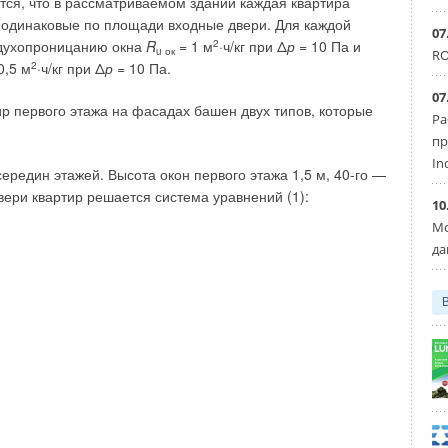
тся, что в рассматриваемом здании каждая квартира
 одинаковые по площади входные двери. Для каждой
07
здухопроницанию окна
R
= 1 м
2
·ч/кг при Δ
р
= 10 Па и
u ок
ребности в осушении и вентиляции помещений бассейнов
RO
0,5 м
2
·ч/кг при Δ
р
= 10 Па.
вные, лечебные, развлекательные).
07
ир первого этажа на фасадах башен двух типов, которые
установок АКВАРИС (фото 2):
Ра
пр
овки
— заготовка материалов для участка сборки
In
ередин этажей. Высота окон первого этажа 1,5 м, 40-го —
координатно-пробивных и гибочных станков ведущих
вери квартир решается система уравнений (1):
. Комплектующие используются в большинстве своём
10
чением тех, что на территории России не производятся.
Мо
емецкого производства Klingenburg, компрессоры
да
онок — Belimo.
енты установки АКВАРИС надёжно защищены от
йствия
влажного, насыщенного хлором и его соединениями
бассейновые комплексы приходится на помещение
воды для душевых и, конечно, нагрев воздуха.
яции, рекуперации и тепловых насосов позволяет разумно