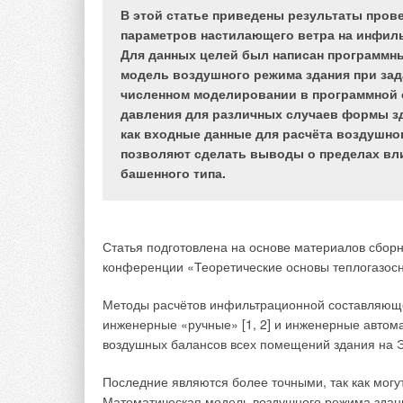
В этой статье приведены результаты пров
помещениях. Также повышенная влажность возду
параметров настилающего ветра на инфиль
деталей строительных конструкций, разрушение 
Для данных целей был написан программн
помещения бассейна, образование влажных повер
модель воздушного режима здания при зад
Все эти проблемы приводят к одному верному р
численном моделировании в программной 
бассейна, контроль и поддержание комфортных 
давления для различных случаев формы зд
как входные данные для расчёта воздушно
позволяют сделать выводы о пределах вли
башенного типа.
Статья подготовлена на основе материалов сбор
конференции «Теоретические основы теплогазос
Методы расчётов инфильтрационной составляюще
инженерные «ручные» [1, 2] и инженерные автом
воздушных балансов всех помещений здания на Э
Последние являются более точными, так как могу
Математическая модель воздушного режима здания