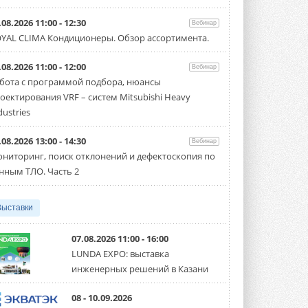
Carrier модернизирует
.08.2026 11:00 - 12:30
Вебинар
флагманский чиллер AquaEdge
YAL CLIMA Кондиционеры. Обзор ассортимента.
19XR
Чиллер получил новую версию,
работающую на хладагенте R1234ze ...
.08.2026 11:00 - 12:00
Вебинар
31 ИЮЛЯ 2026
бота с программой подбора, нюансы
оектирования VRF – систем Mitsubishi Heavy
Mitsubishi расширяет
направление систем
dustries
охлаждения для ЦОД
Mitsubishi Electric создаёт в США новую
.08.2026 13:00 - 14:30
компанию MEHITS US Inc. ...
Вебинар
31 ИЮЛЯ 2026
ниторинг, поиск отклонений и дефектоскопия по
нным ТЛО. Часть 2
США запретили использование
иностранных инверторов
28 июля 2026 года Федеральная
Выставки
комиссия по связи США (FCC) обновила
свой специальный перечень Covered ...
31 ИЮЛЯ 2026
07.08.2026 11:00 - 16:00
LUNDA EXPO: выставка
Уже через месяц в России
инженерных решений в Казани
можно будет устанавливать
солнечные панели в МКД
С 1 сентября снимается запрет на
08 - 10.09.2026
микрогенерацию в многоквартирных ...