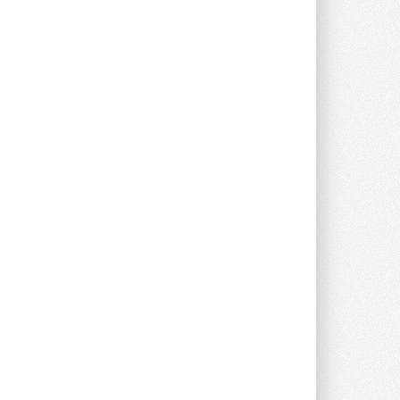
центров
Компания становится официальным
партнёром NVIDIA по системам ...
28 ИЮЛЯ 2026
В Великобритании предлагают
сделать кондиционирование
обязательным для новостроек
Либеральные демократы внесли
предложение оснащать все новые ...
1
28 ИЮЛЯ 2026
В Подмосковье запустят
производство холодильной
техники и теплообменного
оборудования
Проект реализует компания «ВЕЗА» ...
28 ИЮЛЯ 2026
Ридан объявил о старте продаж
автоматического
балансировочного клапана
Клапан APT‑R3 производится на заводе
в Лешково (Московская область) ...
27 ИЮЛЯ 2026