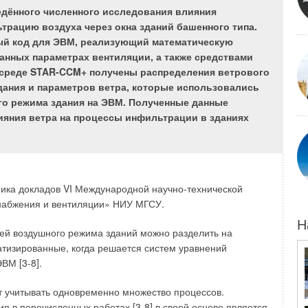
едённого численного исследования влияния
ха вызывает активную коррозию открытых металлических
трацию воздуха через окна зданий башенного типа.
строительных, отделочных и декоративных элементов
ый код для ЭВМ, реализующий математическую
хностей на ограждениях, появление плесневых грибков.
анных параметрах вентиляции, а также средствами
ешению — организации воздухообмена в помещении
среде STAR-CCM+ получены распределения ветрового
параметров воздушной среды.
ания и параметров ветра, которые использовались
го режима здания на ЭВМ. Полученные данные
яния ветра на процессы инфильтрации в зданиях
ника докладов VI Международной научно-технической
набжения и вентиляции» НИУ МГСУ.
Н
й воздушного режима зданий можно разделить на
атизированные, когда решается систем уравнений
ВМ [3-8].
т учитывать одновременно множество процессов.
 в перечисленных работах [3-8] в своей основе является