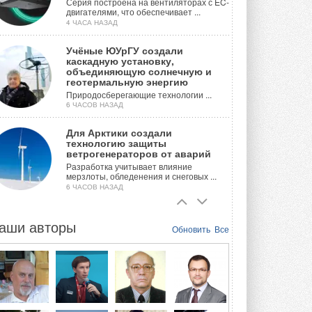
Серия построена на вентиляторах с EC-
двигателями, что обеспечивает ...
4 ЧАСА НАЗАД
Учёные ЮУрГУ создали
каскадную установку,
объединяющую солнечную и
геотермальную энергию
Природосберегающие технологии ...
6 ЧАСОВ НАЗАД
Для Арктики создали
технологию защиты
ветрогенераторов от аварий
Разработка учитывает влияние
мерзлоты, обледенения и снеговых ...
6 ЧАСОВ НАЗАД
Гибридный тепловой насос PV/T
с одним общим испарителем
аши авторы
Обновить
Все
Исследователи предложили
конструкцию двухисточникового ...
ВЧЕРА
21-й ежегодный форум
«ЦОД-2026»