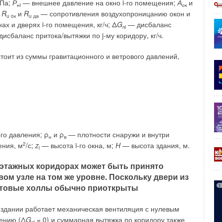
 Па;
Р
— внешнее давление на окно i-го помещения;
А
и
нi
ок
 удаляемом воздухе. Рекуперируемое тепло можно
;
R
и
R
— сопротивления воздухопроницанию окон и
u oк
u дв
ева воды для собственных нужд.
ах и дверях i-го помещения, кг/ч; Δ
G
— дисбаланс
пi
исбаланс притока/вытяжки по j-му коридору, кг/ч.
касно-панельной технологии производства.
Примыкание
ное уплотнение, что придаёт корпусу высокую жёсткость и
тоит из суммы гравитационного и ветрового давлений,
минимуму тепловых мостов. Характеристики корпуса
ких, но и европейских стандартов.
кте с интеллектуальной системой автоматического
чение позволяет поддерживать оптимальные параметры
же контролировать работу компонентов установки и
димости.
о давления; ρ
и ρ
— плотности снаружи и внутри
н
в
ения, м
2
/с;
z
— высота i-го окна, м;
H
— высота здания, м.
ворить потребности в осушении и вентиляции
i
ачения (частные, детские, спортивные,
оэтажных коридорах может быть принято
м узле на том же уровне. Поскольку двери из
ифтовые холлы обычно приоткрыты
в здании работает механическая вентиляция с нулевым
ению (Δ
G
= 0) и суммарная вытяжка по коридору также