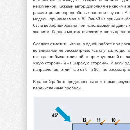
неизменной. Каждый автор дополнял её своими 
рассмотрения определённых частных случаев. Ав
модель, принимаемая в [8]. Одной из причин выб
была верифицирована при использовании данных
зданиям. Данная математическая модель предста
Следует отметить, что ни в одной работе при р
во внимания не рассматривались случаи, когда, 
никогда не была отличной от прямоугольной в пл
узкую сторону» и «в широкую сторону». И если одн
На данный момент на рынке вентиляционного обо
направления, отличные от 0° и 90°, не рассматри
обслуживания помещений бассейнов в большинс
производители. Позиция сегментирования рынка 
В данной работе представлены некоторые резуль
требований принесло свои плоды — ведущие игр
перечисленные пробелы.
воплотили их в своих вентиляционных установках
К чему это привело? В огромном количестве проек
оздоровительного плавания преобладают дорого
Компания «ВЕЗА» с момента своего образования 
оборудования для рынка вентиляции и кондицио