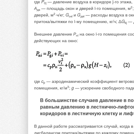
где
P
— давление воздуха в коридоре j-го этажа,
0j
распорядиться тем теплом, которое находится в
А
— площадь окон и дверей i-го помещения, м
2
дв
применить для нагрева приточного воздуха, нагр
дверей, м
2
·ч/кг;
G
и
G
— расходы воздуха в окн
окi
двi
притока/вытяжки по i-му помещению, кг/ч; Δ
G
— д
kj
4. Корпус установки изготавливается по кар
панелей корпуса к его каркасу образует лабиринт
Внешнее давление
Р
на окно i-го помещения сос
нi
прочность, низкий объём протечек и сведение к 
действующих на окно:
отвечают высоким требованиям не только российс
5. Установки АКВАРИС поставляются в компле
управления.
Оригинальное программное обеспе
микроклимата в обслуживаемом помещении, а так
защищать их от выхода из строя, в случае необхо
где
c
— аэродинамический коэффициент ветровог
p
помещения, кг/м
3
;
g
— ускорение свободного пад
Установки АКВАРИС призваны удовлет
помещений бассейнов различного назн
В большинстве случаев давление в п
лечебные, а также развлекательные)
равным давлению в лестнично-лифтово
коридоров в лестничную клетку и л
В данной работе рассматривается случай, когда 
дисбалансом притока/вытяжки по каждому помещ