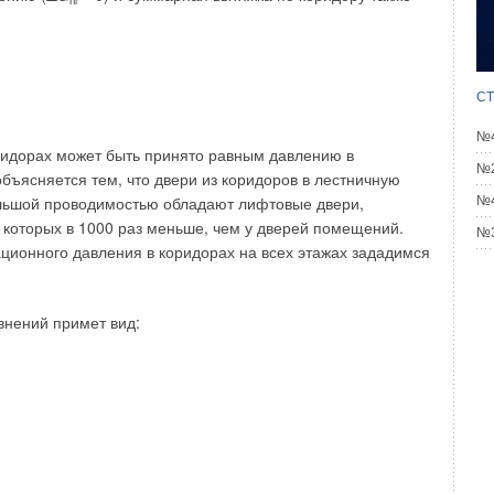
пi
СТ
№4
ридорах может быть принято равным давлению в
№2
объясняется тем, что двери из коридоров в лестничную
ольшой проводимостью обладают лифтовые двери,
№4
которых в 1000 раз меньше, чем у дверей помещений.
№3
ционного давления в коридорах на всех этажах зададимся
внений примет вид: