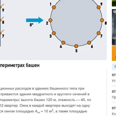
 том числе и вентиляции помещений бассейнов в рамках
ановок КЦКП/ВЕРОСА.
 оборудования качественными отечественными образцами
 компании «ВЕЗА» была выделена специализированная
вания помещений бассейнов — АКВАРИС (фото 1).
07
Ус
ионных расходов в зданиях башенного типа при
07
риваются здания квадратного и круглого сечений в
Пр
араметры: высота башен 120 м, этажность — 40, по
12 квартир. Окна в каждой квартире выходят на одну
07
ется окном площадью
А
= 10 м
2
, а также площадью
ок
Ко