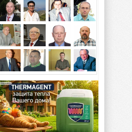
Мероприятие пройдет 2-3 сентября в
отеле Radisson Slavyanskaya. Форум
посетит более двух тысяч участников ...
ВЧЕРА
Китайская Shenling представила
линейку тепловых насосов
«воздух-вода» на R290
Серия ThermaX R290 All-In-One
включает три модели ...
4 АВГУСТА 2026
Тепловые насосы в связке с
солнечной генерацией и
накопителем снижают
потребление на 60%
Исследователи из Италии установили ...
Реклама
4 АВГУСТА 2026
«РУСКЛИМАТ Fest 2026» в Уфе
собрал свыше 700 профи
климатической отрасли
Организатором выступил торгово-
производственный холдинг ...
3 АВГУСТА 2026