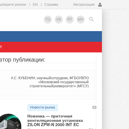
ыберите регион
EN
Справка
Авторизация
TG
VK
RT
MX
Т
EN
втор публикации:
А.С. КУБЕНИН, научныйсотрудник, ФГБОУВПО
«Московский государственный
строительныйуниверситет» (МГСУ)
Новости рынка
Новинка — приточная
вентиляционная установка
ZILON ZPW-N 2000 INT EC