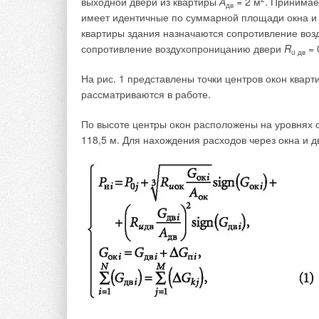
выходной двери из квартиры
А
= 2 м
. Принимае
дв
имеет идентичные по суммарной площади окна и
квартиры здания назначаются сопротивление во
Установки АКВАРИС призваны удовлетворить пот
сопротивление воздухопроницанию двери
R
= 
u дв
различного назначения (частные, детские, спорти
На рис. 1 представлены точки центров окон кварт
Каковы же отличительные черты вентиляционных 
рассматриваются в работе.
1. Высокое качество всех компонентов устан
По высоте центры окон расположены на уровнях с
осуществляется с участием автоматизированных 
118,5 м. Для нахождения расходов через окна и д
мировых производителей Salvagnini, Trumpf и др
ведущих отечественных производителей, за исклю
Рекуператоры пластинчатого типа применяются н
Copeland, электрические приводы воздушных засл
2. Все детали внутреннего каркаса и компон
вредоносного коррозионно-активного возде
вытяжного воздуха.
3. Порядка 50 % всей тепловой нагрузки на 
бассейна
— это нагрев воды для чаши бассейна, 
Применение в составе установок секций рециркул