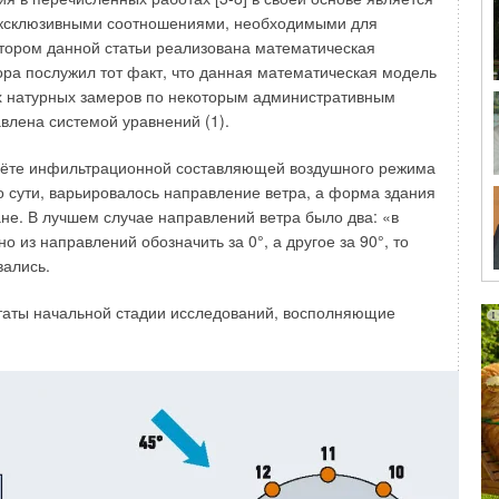
эксклюзивными соотношениями, необходимыми для
тором данной статьи реализована математическая
ора послужил тот факт, что данная математическая модель
 натурных замеров по некоторым административным
влена системой уравнений (1).
асчёте инфильтрационной составляющей воздушного режима
по сути, варьировалось направление ветра, а форма здания
ане. В лучшем случае направлений ветра было два: «в
о из направлений обозначить за 0°, а другое за 90°, то
рудования в нише вентиляционных установок для
вались.
тве своём доминировали именитые зарубежные
по конкретным направлениям с учётом соответствующих
таты начальной стадии исследований, восполняющие
оки создали специализированные технические решения,
 и популяризировали среди целевой группы потребителей.
тов объектов спортивного, развлекательного и
стоящие зарубежные вентиляционные установки.
строила свою работу как универсальный производитель
нирования воздуха. Специалисты компании решали и