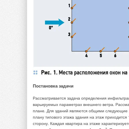
решают поставленные задачи любой сложности, в
свободно конфигурируемых вентиляционных уст
Однако потребности рынка в замене импортного
привели к тому, что в 2012 году специалистами
линейка вентиляционных установок для обслужи
Постановка задачи
Рассматривается задача определения инфильтрац
варьируемых параметрах внешнего ветра. Рассмат
плане. Для зданий являются общими следующие п
плану типового этажа здания на этаж приходится 
сторону. Каждая квартира на этаже характеризу
2