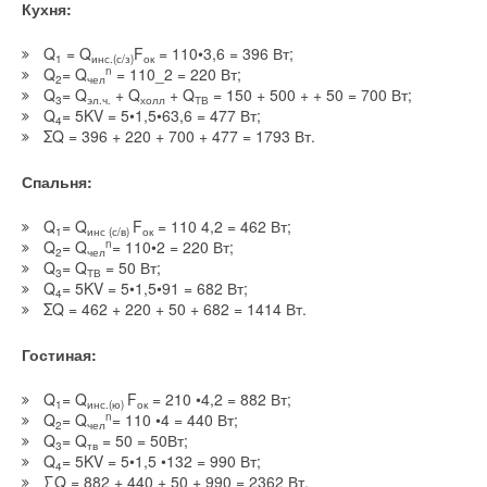
Кухня:
В этой теме еще нет комментариев
Q
= Q
F
= 110•3,6 = 396 Вт;
1
инс.(с/з)
ок
Q
= Q
n
= 110_2 = 220 Вт;
2
чел
Добавить комментарий
Q
= Q
+ Q
+ Q
= 150 + 500 + + 50 = 700 Вт;
3
эл.ч.
холл
ТВ
Q
= 5KV = 5•1,5•63,6 = 477 Вт;
4
ΣQ = 396 + 220 + 700 + 477 = 1793 Вт.
Ваше имя *
Спальня:
Ваш E-mail *
Q
= Q
F
= 110 4,2 = 462 Вт;
1
инс (с/в)
ок
Q
= Q
n
= 110•2 = 220 Вт;
2
чел
Q
= Q
= 50 Вт;
3
ТВ
Текст комментария
Q
= 5KV = 5•1,5•91 = 682 Вт;
4
ΣQ = 462 + 220 + 50 + 682 = 1414 Вт.
Гостиная:
Q
= Q
F
= 210 •4,2 = 882 Вт;
1
инс.(ю)
ок
Q
= Q
n
= 110 •4 = 440 Вт;
2
чел
Q
= Q
= 50 = 50Вт;
3
тв
Q
= 5KV = 5•1,5 •132 = 990 Вт;
4
∑Q = 882 + 440 + 50 + 990 = 2362 Вт.