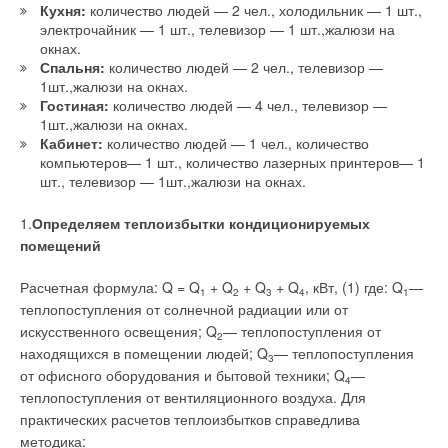
абсорбции.
Кухня:
количество людей — 2 чел., холодильник — 1 шт.,
Комментарии
электрочайник — 1 шт., телевизор — 1 шт.,жалюзи на
окнах.
Реестр также предназначен для переноса единиц
В этой теме еще нет комментариев
Спальня:
количество людей — 2 чел., телевизор —
сокращения выбросов, сертифицированного сокращения
1шт.,жалюзи на окнах.
выбросов и установленного количества. Тогда же
Гостиная:
количество людей — 4 чел., телевизор —
Уведомления отключены
Министерству природных ресурсов (МПР) РФ поручено
1шт.,жалюзи на окнах.
Добавить комментарий
обеспечить ведение российского реестра углеродных единиц
Кабинет:
количество людей — 1 чел., количество
Комментарии
в соответствии с требованиями Киотского протокола и в
компьютеров— 1 шт., количество лазерных принтеров— 1
Ваше имя *
установленном порядке до 1 мая 2006 г. представить в
шт., телевизор — 1шт.,жалюзи на окнах.
В этой теме еще нет комментариев
правительство РФ предложения о назначении
1.
Определяем теплоизбытки кондиционируемых
администратора российского реестра углеродных единиц.
Ваш E-mail *
помещений
Добавить комментарий
Кроме того, МПР совместно с Минэкономразвития РФ и по
Расчетная формула: Q = Q
+ Q
+ Q
+ Q
, кВт, (1) где: Q
—
согласованию с заинтересованными федеральными
1
2
3
4
1
Ваше имя *
теплопоступления от солнечной радиации или от
органами исполнительной власти до 1 июня 2006 г.
Текст комментария
искусственного освещения; Q
— теплопоступления от
поручено разработать и утвердить порядок формирования и
2
находящихся в помещении людей; Q
— теплопоступления
ведения российского реестра углеродных единиц.
3
Ваш E-mail *
от офисного оборудования и бытовой техники; Q
—
4
теплопоступления от вентиляционного воздуха. Для
Читайте по теме:
практических расчетов теплоизбытков справедлива
Текст комментария
методика: