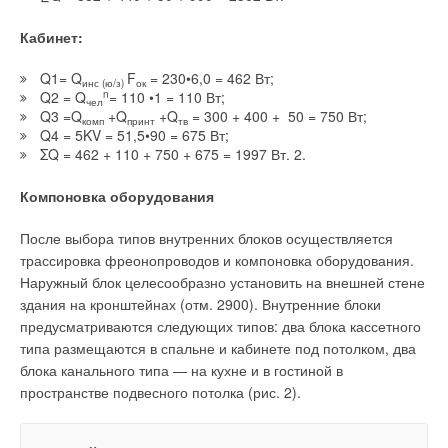
Кабинет:
Q1= Q
F
= 230•6,0 = 462 Вт;
инс (ю/з)
ок
Q2 = Q
n
= 110 •1 = 110 Вт;
чел
Q3 =Q
+Q
+Q
= 300 + 400 + 50 = 750 Вт;
комп
принт
тв
Q4 = 5KV = 51,5•90 = 675 Вт;
ΣQ = 462 + 110 + 750 + 675 = 1997 Вт. 2.
Компоновка оборудования
После выбора типов внутренних блоков осуществляется
трассировка фреонопроводов и компоновка оборудования.
Наружный блок целесообразно установить на внешней стене
здания на кронштейнах (отм. 2900). Внутренние блоки
предусматриваются следующих типов: два блока кассетного
типа размещаются в спальне и кабинете под потолком, два
блока канального типа — на кухне и в гостиной в
пространстве подвесного потолка (рис. 2).