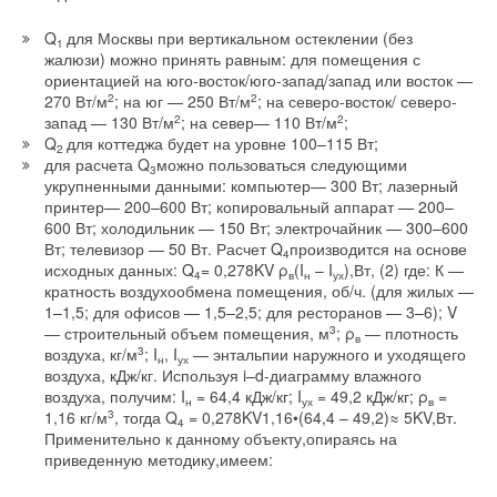
→
Зарядная станция для электромобилей на солнечных
фотоэлектрических преобразователях в районе города
Q
для Москвы при вертикальном остеклении (без
Краснодара
1
жалюзи) можно принять равным: для помещения с
ЖУРНАЛ СОК АПРЕЛЬ 2026
→
ориентацией на юго-восток/юго-запад/запад или восток —
Развитие технологий аэрокосмической энергетики в
России — в приоритете
270 Вт/м
2
; на юг — 250 Вт/м
2
; на северо-восток/ северо-
ЖУРНАЛ СОК АПРЕЛЬ 2025
запад — 130 Вт/м
2
; на север— 110 Вт/м
2
;
→
Новый бизнес «чистой» энергетики стоимостью в
Q
для коттеджа будет на уровне 100–115 Вт;
триллион долларов
2
для расчета Q
можно пользоваться следующими
ЖУРНАЛ СОК ОКТЯБРЬ 2024
3
→
укрупненными данными: компьютер— 300 Вт; лазерный
Распределённая генерация для Арктики и Дальнего
Востока: НАЭВИ и КРДВ собрали экспертов на
принтер— 200–600 Вт; копировальный аппарат — 200–
ПМЭФ-2024
600 Вт; холодильник — 150 Вт; электрочайник — 300–600
ЖУРНАЛ СОК ИЮНЬ 2024
→
Вт; телевизор — 50 Вт. Расчет Q
производится на основе
Итоги «RENWEX-2023. Возобновляемая энергетика и
4
электротранспорт»
исходных данных: Q
= 0,278KV ρ
(I
– I
),Вт, (2) где: К —
4
в
н
ух
ЖУРНАЛ СОК ИЮЛЬ 2023
кратность воздухообмена помещения, об/ч. (для жилых —
1–1,5; для офисов — 1,5–2,5; для ресторанов — 3–6); V
— строительный объем помещения, м
3
; ρ
— плотность
в
воздуха, кг/м
3
; I
, I
— энтальпии наружного и уходящего
н
ух
воздуха, кДж/кг. Используя i–d-диаграмму влажного
воздуха, получим: I
= 64,4 кДж/кг; I
= 49,2 кДж/кг; ρ
=
н
ух
в
1,16 кг/м
3
, тогда Q
= 0,278KV1,16•(64,4 – 49,2)≈ 5KV,Вт.
Уведомления отключены
4
Применительно к данному объекту,опираясь на
приведенную методику,имеем:
Комментарии