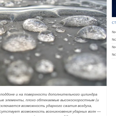
ысить энергоэффективность процесса охлаждения воздуха.
т-системы, включающей конденсатор и компрессор,
ния и поместить в технологическую шахту. Для этого
ый водо-жидкостный теплообменник 1, водопровод из
СТ
2, например, параллельной системы горячего
одной воды через теплообменник можно поддерживать
№4
ерепада давления 3.
№2
№4
№3
поддоне и на поверхности дополнительного цилиндра
ые элементы, плохо обтекаемые высокоскоростным (и
сключается возможность ударного сжатия воздуха,
утствует возможность возникновения ударных волн —