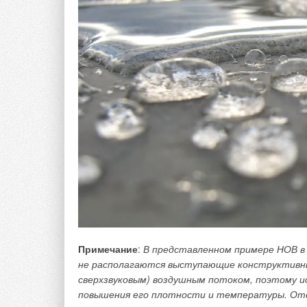
убрать кондиционеры с фасадов домов, но и пов
Идея заключается в том, чтоб внешний блок спли
подключить к трубопроводу холодного водоснабже
конденсатор необходимо заменить на пластинчат
конденсатора подсоединить к баку-аккумулятору 
водоснабжения (рис. 1). Постоянный расход хол
с помощью регулятора расхода или регулятора п
Примечание
:
В представленном примере НОВ в 
не располагаются выступающие конструктивн
сверхзвуковым) воздушным потоком, поэтому и
повышения его плотности и температуры. Отс