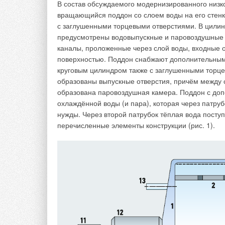
В состав обсуждаемого модернизированного низк
вращающийся поддон со слоем воды на его стенк
с заглушенными торцевыми отверстиями. В цилин
предусмотрены водовыпускные и паровоздушные
каналы, проложенные через слой воды, входные о
поверхностью. Поддон снабжают дополнительны
круговым цилиндром также с заглушенными торце
образованы выпускные отверстия, причём между 
образована паровоздушная камера. Поддон с до
охлаждённой воды (и пара), которая через патру
нужды. Через второй патрубок тёплая вода посту
перечисленные элементы конструкции (рис. 1).
Власти европейских стран также пытаются не доп
зарегулировали процесс установки сплит-систем.
Например, согласно градостроительному кодексу
нужно подать заявку в мэрию города. Похожие ог
в разных частях страны запретили устанавливать