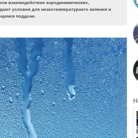
ром взаимодействие аэродинамических,
ают условия для низкотемпературного кипения и
ющемся поддоне.
Н