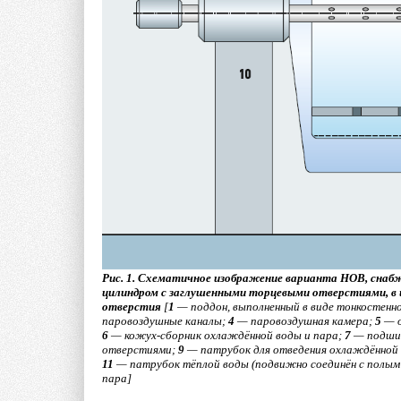
где прямых ограничений на монтаж сплит-систем н
посчитают его угрозой архитектурной целостности
причиной для судебного разбирательства.
Запрет на установку кондиционеров на внешних фа
монтаж сплит-системы требует вмешательства в к
придётся со строительным управлением. А если п
квартиры нужно получить согласие общества (тов
домом. Просто так не получится установить спли
кодексу, появление кондиционера на фасаде здан
жильцов.
Рис. 1. Схематичное изображение варианта НОВ, сна
цилиндром с заглушенными торцевыми отверстиями, в 
отверстия
[
1
— поддон, выполненный в виде тонкостенн
паровоздушные каналы;
4
— паровоздушная камера;
5
— о
6
— кожух-сборник охлаждённой воды и пара;
7
— подши
отверстиями;
9
— патрубок для отведения охлаждённой
11
— патрубок тёплой воды (подвижно соединён с полым
пара]