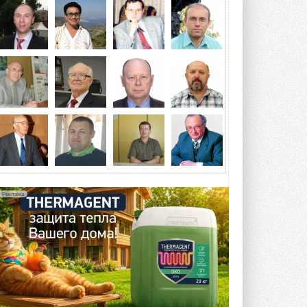
ветрогенераторов от аварий
Разработка учитывает влияние
мерзлоты, обледенения и снеговых ...
ВЧЕРА
Гибридный тепловой насос PV/T
с одним общим испарителем
Исследователи предложили
конструкцию двухисточникового ...
5 АВГУСТА 2026
21-й ежегодный форум
«ЦОД-2026»
Мероприятие пройдет 2-3 сентября в
отеле Radisson Slavyanskaya. Форум
посетит более двух тысяч участников ...
Реклама
5 АВГУСТА 2026
Китайская Shenling представила
линейку тепловых насосов
«воздух-вода» на R290
Серия ThermaX R290 All-In-One
включает три модели ...
4 АВГУСТА 2026