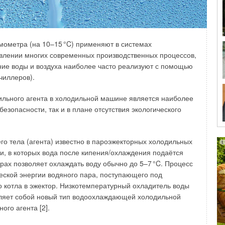
ых домов не всегда выглядит красиво, а иногда нарушает
массовой установке оборудования на стене, обращённой
с обостряется, если это объект исторического или
мометра (на 10–1
5
°C) применяют в системах
твлении многих современных производственных процессов,
тановление Совета Министров РБ от 16 мая 2013 года
ие воды и воздуха наиболее часто реализуют с помощью
стров от 9 марта 2015 года №180, регламентирующее
чиллеров).
дов зданий, в частности при установке антенн
тановка кондиционеров производится после получения
льного агента в холодильной машине является наиболее
итектуры и градостроительства. Монтаж оборудования
езопасности, так и в плане отсутствия экологического
 облик здания. На цвет устанавливаемого оборудования
я с оттенком фасада, не выбиваясь из общей гаммы.
го тела (агента) известно в пароэжекторных холодильных
их культурную или историческую ценность, включая жилые
, в которых вода после кипения/охлаждения подаётся
ко на дворовых фасадах. При этом активно обсуждается
орах позволяет охлаждать воду обычно до 5–
7
°C. Процесс
ого фонда.
еской энергии водяного пара, поступающего под
 котла в эжектор. Низкотемпературный охладитель воды
вляет собой новый тип водоохлаждающей холодильной
го агента [2].