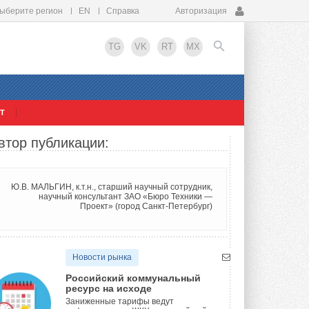
ыберите регион
EN
Справка
Авторизация
TG
VK
RT
MX
Т
EN
втор публикации:
Ю.В. МАЛЬГИН, к.т.н., старший научный сотрудник,
научный консультант ЗАО «Бюро Техники —
Проект» (город Санкт-Петербург)
Новости рынка
Российский коммунальный
ресурс на исходе
Заниженные тарифы ведут