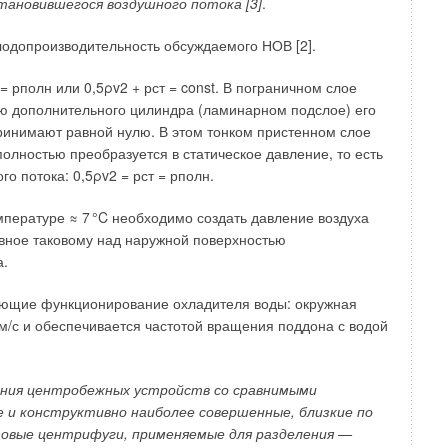
тановившегося воздушного потока [3]
.
одопроизводительность обсуждаемого НОВ [2].
 рполн или 0,5ρv2 + рст = const. В пограничном слое
ью дополнительного цилиндра (ламинарном подслое) его
принимают равной нулю. В этом тонком пристенном слое
олностью преобразуется в статическое давление, то есть
нера к системе ГВС (1 — пластинчатый водо-
о потока: 0,5ρv2 = рст = рполн.
— бак-аккумулятор системы ГВС; 3 — регулятор
мпературе ≈
7
°C необходимо создать давление воздуха
авное таковому над наружной поверхностью
 воздуха происходит за счёт теплоносителя с высокой
а.
кой температурой 5–
7
°C; тепло вентилируемого воздуха
набжения; шум работы компрессора поглощается
зующие функционирование охладителя воды: окружная
 внешний вид фасада здания. Увеличение стоимости
 м/с и обеспечивается частотой вращения поддона с водой
ки бака-аккумулятора и дополнительной гидравлической
 размера теплообменника горячего водоснабжения,
а по среднему расходу горячей воды.
ния центробежных устройств со сравнимыми
 и конструктивно наиболее совершенные, близкие по
иционера с помощью приблизительного расчёта для
зовые центрифуги, применяемые для разделения —
м помещений V = 232 м³), шесть жителей, потребление