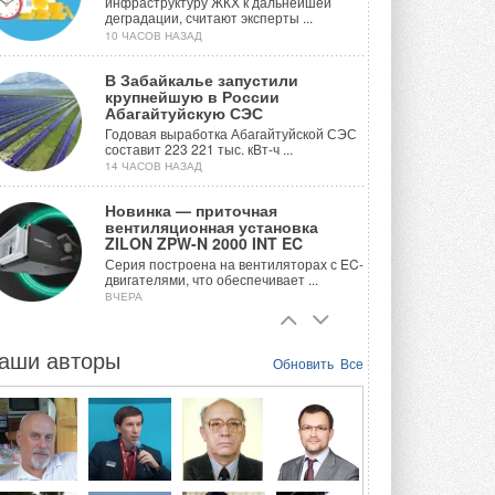
инфраструктуру ЖКХ к дальнейшей
деградации, считают эксперты ...
10 ЧАСОВ НАЗАД
В Забайкалье запустили
крупнейшую в России
Абагайтуйскую СЭС
Годовая выработка Абагайтуйской СЭС
составит 223 221 тыс. кВт-ч ...
14 ЧАСОВ НАЗАД
Новинка — приточная
вентиляционная установка
ZILON ZPW-N 2000 INT EC
Серия построена на вентиляторах с EC-
двигателями, что обеспечивает ...
ВЧЕРА
Учёные ЮУрГУ создали
каскадную установку,
аши авторы
Обновить
Все
объединяющую солнечную и
геотермальную энергию
Природосберегающие технологии ...
ВЧЕРА
Для Арктики создали
технологию защиты