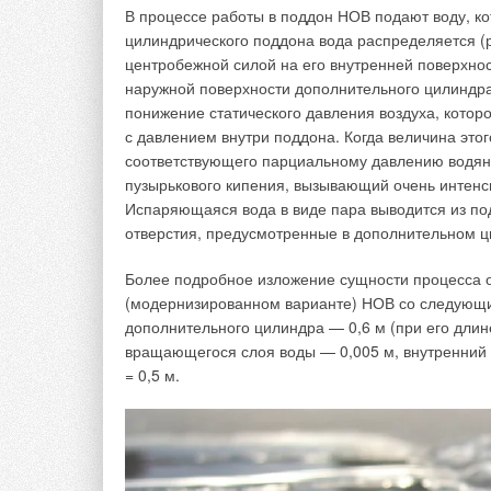
В процессе работы в поддон НОВ подают воду, к
цилиндрического поддона вода распределяется (р
центробежной силой на его внутренней поверхно
наружной поверхности дополнительного цилиндра 
понижение статического давления воздуха, кото
с давлением внутри поддона. Когда величина этог
соответствующего парциальному давлению водяны
пузырькового кипения, вызывающий очень интен
Испаряющаяся вода в виде пара выводится из по
отверстия, предусмотренные в дополнительном ц
Более подробное изложение сущности процесса 
Имеются альтернативы, которые активно использу
(модернизированном варианте) НОВ со следующ
дополнительного цилиндра — 0,6 м (при его длине
холодильные установки монтируются
вращающегося слоя воды — 0,005 м, внутренний
дороже, не для всех жителей удобно
= 0,5 м.
технические балконы с кондиционер
длинными, кондиционеры могут рабо
экран для кондиционера, корзина ил
Сотрудники ГК «Теплосила» предлагают оригиналь