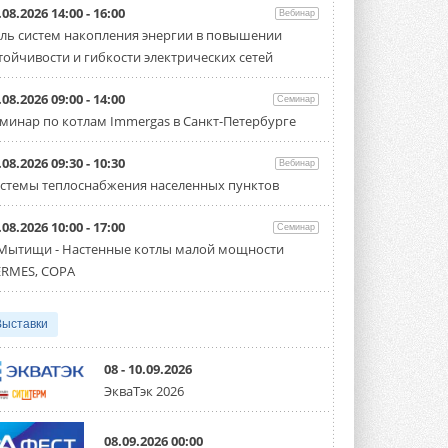
.08.2026 14:00 - 16:00
Вебинар
«СиСофт Девелопмент» подвел
ль систем накопления энергии в повышении
итоги конкурса студенческих
проектов «ТИМ-лидеры 2026»
тойчивости и гибкости электрических сетей
Новый сезон конкурса «ТИМ-лидеры»
стартует уже в сентябре 2026 года ...
.08.2026 09:00 - 14:00
Семинар
3 АВГУСТА 2026
минар по котлам Immergas в Санкт-Петербурге
«Русклимат» укрепляет
партнёрство за Уралом
.08.2026 09:30 - 10:30
Вебинар
Президент Омского землячества в
стемы теплоснабжения населенных пунктов
Москве Михаил Тимошенко посетил
Омск с трёхдневным рабочим визитом ...
31 ИЮЛЯ 2026
.08.2026 10:00 - 17:00
Семинар
 Мытищи - Настенные котлы малой мощности
Carrier модернизирует
RMES, COPA
флагманский чиллер AquaEdge
19XR
Чиллер получил новую версию,
работающую на хладагенте R1234ze ...
Выставки
31 ИЮЛЯ 2026
08 - 10.09.2026
Mitsubishi расширяет
ЭкваТэк 2026
направление систем
охлаждения для ЦОД
Mitsubishi Electric создаёт в США новую
08.09.2026 00:00
компанию MEHITS US Inc. ...