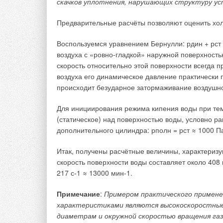
скачков уплотнения, нарушающих структуру ус
Предварительные расчёты позволяют оценить хол
Воспользуемся уравнением Бернулли: рдин + рст =
воздуха с «ровно-гладкой» наружной поверхност
скорость относительно этой поверхности всегда 
воздуха его динамическое давление практически п
Рис. 1. Параллельное подключение кондицио
происходит безударное затормаживание воздушног
жидкостной теплообменник кондиционер; 2 
расхода)
Для инициирования режима кипения воды при те
(статическое) над поверхностью воды, условно р
Достоинства этой схемы следующие — охлаждение
дополнительного цилиндра: рполн = рст ≈ 1000 П
теплоёмкостью и теплоотдачей, с постоянной низ
полезно используется в системе горячего водос
Итак, получены расчётные величины, характери
в технологической шахте; кондиционер не портит
скорость поверхности воды составляет около 408
системы горячего водоснабжения за счёт установ
217 с-1 ≈ 13000 мин-1.
арматуры частично компенсируется уменьшением
который будут определять не по максимальному, 
Примечание
:
Примером практического примене
характеристиками являются высокоскоростные
Оценим габариты конденсатора и мощность конд
диаметрам и окружной скоростью вращения га
квартиры панельного дома площадью 93 м² (объё