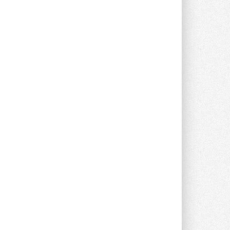
Компания «Даичи» совместно с
партнером «Энердрим» открыла новый
фирменный магазин Midea в Сургуте ...
29 ИЮЛЯ 2026
Токио — лидер по
интенсивности использования
кондиционеров
Данные получены в ходе очередного
опроса Daikin о восприятии жары ...
28 ИЮЛЯ 2026
CDU производства LG прошёл
валидацию NVIDIA для ИИ-дата-
центров
Компания становится официальным
партнёром NVIDIA по системам ...
28 ИЮЛЯ 2026
В Великобритании предлагают
сделать кондиционирование
обязательным для новостроек
Либеральные демократы внесли
предложение оснащать все новые ...
1
28 ИЮЛЯ 2026