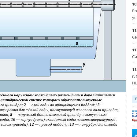
ет, власти заставят убрать кондиционер с фасада, если
10
 города. А жалобы соседей на шум устройства могут стать
Ро
ус
садах зданий действует также и в Латвии. В Риге, если
11
онструктивные элементы здания, согласовывать установку
Се
роведение серьёзных работ не требуется, владельцу
арищества) собственников квартир и управляющего
11
т-систему и в Испании. Согласно испанскому гражданскому
Си
ия должен одобрить городской совет и сообщество
11
г.
HE
бжённого наружным коаксиально размещённым дополнительным
цилиндрической стенке которого образованы выпускные
ого цилиндра;
2
— слой воды во вращающемся поддоне;
3
—
тверстия для тёплой воды, поступающей из полого вала привода;
пник;
8
— наружный дополнительный цилиндр с выпускными
 воды;
10
— корпус (рама) охладителя воды низкотемпературного;
 валом привода);
12
— привод поддона;
13
— патрубок для отвода