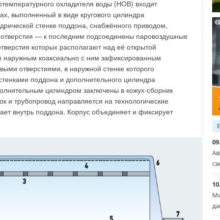
отемпературного охладителя воды (НОВ) входит
ах, выполненный в виде кругового цилиндра
дрической стенке поддона, снабжённого приводом,
 отверстия — к последним подсоединены паровоздушные
тверстия которых располагают над её открытой
м наружным коаксиально с ним зафиксированным
выми отверстиями, в наружной стенке которого
стенками поддона и дополнительного цилиндра
полнительным цилиндром заключены в кожух-сборник
бок и трубопровод направляется на технологические
пает внутрь поддона. Корпус объединяет и фиксирует
09
Ав
устить появления кондиционеров на фасадах и серьёзно
сэ
10
 Франции для установки кондиционера на фасад здания
Мо
раничения действуют в Италии, где муниципалитеты
да
 кондиционеры на фасадах зданий в центре города. Там,