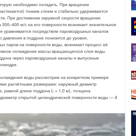
оторую необходимо охладить. При вращении
астекается) тонким слоем и стабильно удерживается
сти. При достижении окружной скорости вращения
300–400 м/с на его поверхности возникает значительное
рое уравнивается посредством паровоздушных каналов
о давления в поддоне понизится до уровня,
х паров на поверхности воды, возникает процесс её
сивное охлаждение массы вращающегося слоя воды.
ддона через паровоздушные каналы и выпускные
илиндре.
охлаждения воды рассмотрим на конкретном примере
ются в большинстве европейских стран:
ими расчётными размерами: наружный диаметр
, равной длине поддона L = 1,0 м), толщина
 на крыше или специальных технических этажах, но это
 диаметр открытой цилиндрической поверхности воды — d
 и возможно только в домах бизнес-класса;
ами, но, поскольку фреонопроводы получаются очень
тать с перебоями;
и короб.
ное техническое решение, которое не только позволит