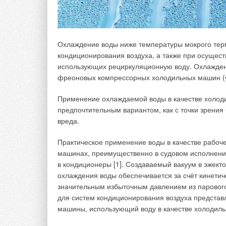
Установка кондиционеров на лицевой стороне жил
концепцию архитектурного решения фасада. При 
во двор, страдает облик этой части фасада. Вопро
культурного наследия.
Охлаждение воды ниже температуры мокрого тер
кондиционирования воздуха, а также при осущес
В Республике Беларусь существует отдельное пос
использующих рециркуляционную воду. Охлажден
№384 с дополнением постановления Совета Мини
фреоновых компрессорных холодильных машин (
процедуру изменения архитектурного облика фаса
и кондиционеров. Согласно этим документам, ус
Применение охлаждаемой воды в качестве холоди
разрешения территориального подразделения арх
предпочтительным вариантом, как с точки зрения б
необходимо согласовывать, чтобы оно не портило
вреда.
также обращают внимание — он должен сочетатьс
Практическое применение воды в качестве рабоче
В Москве и Санкт-Петербурге для зданий, имеющ
машинах, преимущественно в судовом исполнении
дома, установка кондиционеров разрешается толь
в кондиционеры [1]. Создаваемый вакуум в эжект
возможность ввести такое правило для всего жил
охлаждения воды обеспечивается за счёт кинетич
значительным избыточным давлением из парового
для систем кондиционирования воздуха предста
машины, использующий воду в качестве холодильно