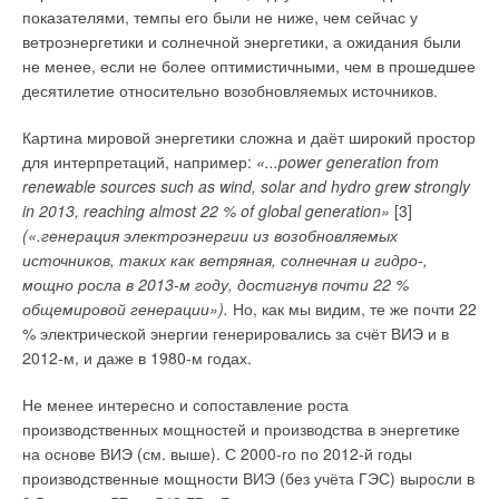
показателями, темпы его были не ниже, чем сейчас у
рынке, очень надеемся на изменения в лучшую сторону.
ветроэнергетики и солнечной энергетики, а ожидания были
Честно сказать, если наши продажи упадут не более чем на
не менее, если не более оптимистичными, чем в прошедшее
10 процентов по отношению к прошлому году, то это будет
десятилетие относительно возобновляемых источников.
уже очень хорошо, однако, если подходить к вопросу
реалистично, мой прогноз при условии нашей
Картина мировой энергетики сложна и даёт широкий простор
самоотверженной работы — минус 20 процентов. А в целом
для интерпретаций, например:
«...power generation from
насосный сегмент может «просесть» и на 25, и на 30
renewable sources such as wind, solar and hydro grew strongly
процентов. Однако все основания для оптимизма есть — мы
in 2013, reaching almost 22 % of global generation»
[3]
делаем всё от нас зависящее, для того чтобы наши
(«.генерация электроэнергии из возобновляемых
сотрудники и их семьи в наступившем году не испытывали
источников, таких как ветряная, солнечная и гидро-,
чувство тревоги за своё будущее, а работали так же хорошо
мощно росла в 2013-м году, достигнув почти 22 %
и эффективно, как раньше. Мы уже заплатили бонус за
общемировой генерации»).
Но, как мы видим, те же почти 22
прошлый год, а в текущем — уже проиндексировали
% электрической энергии генерировались за счёт ВИЭ и в
зарплаты с учётом инфляции. Ведь человеческий капитал —
2012-м, и даже в 1980-м годах.
самое главное достояние для любого бизнеса.
Не менее интересно и сопоставление роста
производственных мощностей и производства в энергетике
Читайте по теме:
на основе ВИЭ (см. выше). С 2000-го по 2012-й годы
→
производственные мощности ВИЭ (без учёта ГЭС) выросли в
Текущая ситуация и тенденции на рынке насосного
оборудования в условиях санкций