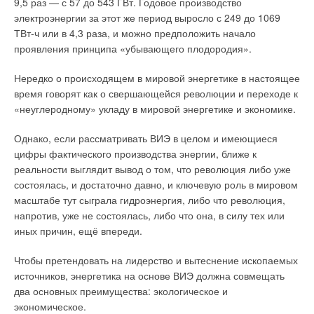
9,5 раз — с 57 до 543 ГВт. Годовое производство
ЖУРНАЛ СОК ИЮНЬ 2024
→
электроэнергии за этот же период выросло с 249 до 1069
Конфигурируемые системы управления WILO и
цифровой подход к подбору
ТВт-ч или в 4,3 раза, и можно предположить начало
ЖУРНАЛ СОК АПРЕЛЬ 2023
проявления принципа «убывающего плодородия».
→
Как выбрать насосную установку?
ЖУРНАЛ СОК ЯНВАРЬ 2023
→
Потери напора в модульных насосных установках для
Нередко о происходящем в мировой энергетике в настоящее
противопожарного водоснабжения
время говорят как о свершающейся революции и переходе к
ЖУРНАЛ СОК ОКТЯБРЬ 2022
→
«неуглеродному» укладу в мировой энергетике и экономике.
Применение виброизолирующих вставок в насосных
станциях систем водоснабжения и канализации
ЖУРНАЛ СОК АВГУСТ 2022
Однако, если рассматривать ВИЭ в целом и имеющиеся
цифры фактического производства энергии, ближе к
реальности выглядит вывод о том, что революция либо уже
состоялась, и достаточно давно, и ключевую роль в мировом
масштабе тут сыграла гидроэнергия, либо что революция,
напротив, уже не состоялась, либо что она, в силу тех или
Уведомления отключены
иных причин, ещё впереди.
Комментарии
Чтобы претендовать на лидерство и вытеснение ископаемых
источников, энергетика на основе ВИЭ должна совмещать
В этой теме еще нет комментариев
два основных преимущества: экологическое и
экономическое.