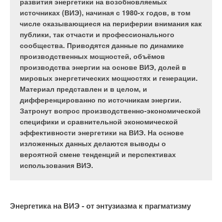
развития энергетики на возобновляемых
источниках (ВИЭ), начиная с 1980-х годов, в том
числе оказывающиеся на периферии внимания как
публики, так отчасти и профессионального
сообщества. Приводятся данные по динамике
производственных мощностей, объёмов
производства энергии на основе ВИЭ, долей в
мировых энергетических мощностях и генерации.
Материал представлен и в целом, и
дифференцированно по источникам энергии.
Затронут вопрос производственно-экономической
специфики и сравнительной экономической
эффективности энергетики на ВИЭ. На основе
изложенных данных делаются выводы о
вероятной смене тенденций и перспективах
использования ВИЭ.
Оформить подписку
Отправить ссылку другу
Журнал С.О.К. № ,
Энергетика на ВИЭ - от энтузиазма к прагматизму
Йенс Осмо Даллендоерфер: основания для оптимизма