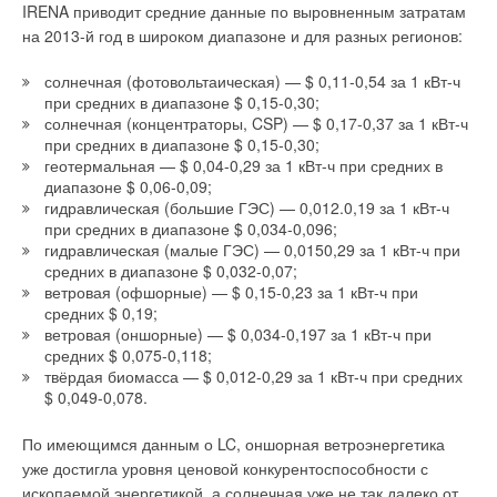
IRENA приводит средние данные по выровненным затратам
на 2013-й год в широком диапазоне и для разных регионов:
солнечная (фотовольтаическая) — $ 0,11-0,54 за 1 кВт-ч
при средних в диапазоне $ 0,15-0,30;
солнечная (концентраторы, CSP) — $ 0,17-0,37 за 1 кВт-ч
при средних в диапазоне $ 0,15-0,30;
геотермальная — $ 0,04-0,29 за 1 кВт-ч при средних в
диапазоне $ 0,06-0,09;
гидравлическая (большие ГЭС) — 0,012.0,19 за 1 кВт-ч
при средних в диапазоне $ 0,034-0,096;
гидравлическая (малые ГЭС) — 0,0150,29 за 1 кВт-ч при
средних в диапазоне $ 0,032-0,07;
ветровая (офшорные) — $ 0,15-0,23 за 1 кВт-ч при
средних $ 0,19;
ветровая (оншорные) — $ 0,034-0,197 за 1 кВт-ч при
средних $ 0,075-0,118;
твёрдая биомасса — $ 0,012-0,29 за 1 кВт-ч при средних
$ 0,049-0,078.
По имеющимся данным о LC, оншорная ветроэнергетика
уже достигла уровня ценовой конкурентоспособности с
ископаемой энергетикой, а солнечная уже не так далеко от