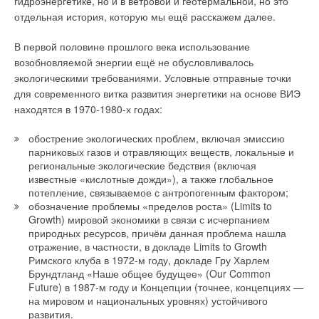
гидроэнергетике, но и в ветровой и геотермальной, но это
отдельная история, которую мы ещё расскажем далее.
В первой половине прошлого века использование
возобновляемой энергии ещё не обусловливалось
Йенс Осмо
экологическими требованиями. Условные отправные точки
ДАЛЛЕНДОЕРФЕР,
для современного витка развития энергетики на основе ВИЭ
генеральный директор
находятся в 1970-1980-х годах:
ООО «ВИЛО РУС»
обострение экологических проблем, включая эмиссию
:: Здравствуйте, господин Даллендоерфер. Мы с вами
парниковых газов и отравляющих веществ, локальные и
встречались около года назад, и этот год был не очень
региональные экологические бедствия (включая
простым для российской экономики. Каким он стал для
известные «кислотные дожди»), а также глобальное
компании
WILO
?
потепление, связываемое с антропогенным фактором;
обозначение проблемы «пределов роста» (Limits to
Growth) мировой экономики в связи с исчерпанием
Й.Д.: Честно говоря, каждый год за последние 30 лет был «не
природных ресурсов, причём данная проблема нашла
очень простым». То есть кризис, то нет его, то снова
отражение, в частности, в докладе Limits to Growth
экономические пертурбации. Поэтому мы, в первую очередь,
Римского клуба в 1972-м году, докладе Гру Харлем
стараемся сфокусироваться на нашем бизнесе, и работать
Брундтланд «Наше общее будущее» (Our Common
как можно лучше всегда, независимо от политической и
Future) в 1987-м году и Концепции (точнее, концепциях —
экономической ситуации. Но, если серьёзно, то, конечно,
на мировом и национальных уровнях) устойчивого
сегодняшняя рыночная ситуация достаточно сложна для
развития.