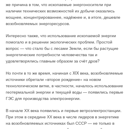
же причина в том, что ископаемые энергоносители при
наличии технических возможностей их добычи оказались
На российском рынке работать сегодня непросто.
мощнее, концентрированнее, надёжнее и, в итоге, дешевле
Особенно — иностранным компаниям. Поэтому
возобновляемых энергоресурсов.
многие из них активизировали работу по
локализации производств на территории РФ.
Интересно также, что использование ископаемой энергии
Следует этому тренду и компания WILO, которая в
помогало и в решении экологических проблем. Простой
конце текущего года планирует запустить
вопрос — что стало бы с лесами Земли, если бы растущие
производственные линии на территории
энергетические потребности человечества так и
подмосковного «Ногинск — технопарк». «Я уверен,
удовлетворялись главным образом за счёт дров?
что компания продолжит своё активное развитие в
России, превратившись в производственную
Но почти в то же время, начиная с XIX века, возобновляемые
платформу для всех стран бывшего СНГ», —
источники обретали «второе рождение» на новом
сказал генеральный директор ООО «ВИЛО РУС»
технологическом витке, в частности, началось использование
Йенс Осмо ДАЛЛЕНДОЕРФЕР в ходе интервью с
геотермальной энергии и текущей воды — появились первые
главным редактором журнала С.О.К. Александром
ГЭС для производства электроэнергии.
Гудко.
В начале ХХ века появились и первые ветроэлектростанции.
При этом в середине ХХ века в числе лидеров в энергетике
на возобновляемых источниках был СССР — не только в