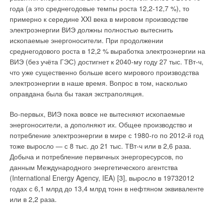
производственный комплекс будет включать в себя Центр
года (а это среднегодовые темпы роста 12,2-12,7 %), то
технологий с тестовым стендом глубиной 12 метров (это
примерно к середине XXI века в мировом производстве
даже глубже аналогичного сооружения в Германии).
электроэнергии ВИЭ должны полностью вытеснить
Производство будет базироваться на 100-процентной
ископаемые энергоносители. При продолжении
адаптации последних мировых технологий для России —
среднегодового роста в 12,2 % выработка электроэнергии на
именно для этого создана такая серьёзная тестовая база.
ВИЭ (без учёта ГЭС) достигнет к 2040-му году 27 тыс. ТВт-ч,
Тестовый отдел будет открыт для всех наших партнёров и
что уже существенно больше всего мирового производства
клиентов, в частности, для представителей водоканалов.
электроэнергии в наше время. Вопрос в том, насколько
оправдана была бы такая экстраполяция.
Конечно же, предусмотрены и удобные учебные классы, и
большая сервисная зона, где будет производиться
Во-первых, ВИЭ пока вовсе не вытесняют ископаемые
высокопрофессиональный ремонт.
энергоносители, а дополняют их. Общее производство и
потребление электроэнергии в мире с 1980-го по 2012-й год
:: Вы упомянули сервисную зону. Давайте чуть
тоже выросло — с 8 тыс. до 21 тыс. ТВт-ч или в 2,6 раза.
подробнее остановимся на этом вопросе. Как сейчас
Добыча и потребление первичных энергоресурсов, по
осуществляется сервисное обслуживание?
данным Международного энергетического агентства
(International Energy Agency, IEA) [3], выросло в 19732012
Й.Д.: У нас сейчас уже более 150 автори- зированных
годах с 6,1 млрд до 13,4 млрд тонн в нефтяном эквиваленте
сервисных центров в России, и, как и в прошлом году, мы
или в 2,2 раза.
стараемся основные усилия сфокусировать на качестве. Мы
действуем через обучение сотрудников этих центров,