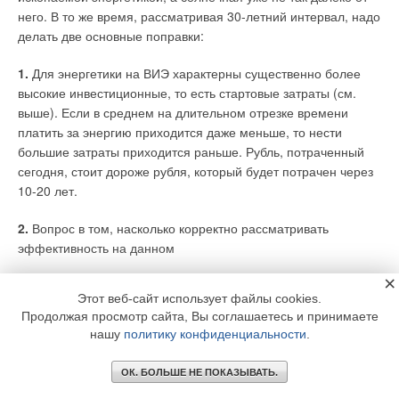
него. В то же время, рассматривая 30-летний интервал, надо
делать две основные поправки:
1.
Для энергетики на ВИЭ характерны существенно более
высокие инвестиционные, то есть стартовые затраты (см.
выше). Если в среднем на длительном отрезке времени
платить за энергию приходится даже меньше, то нести
большие затраты приходится раньше. Рубль, потраченный
сегодня, стоит дороже рубля, который будет потрачен через
10-20 лет.
2.
Вопрос в том, насколько корректно рассматривать
эффективность на данном
×
30-летнем интервале, исходя из сроков службы
Этот веб-сайт использует файлы cookies.
оборудования. Если расчётный срок окупаемости
Продолжая просмотр сайта, Вы соглашаетесь и принимаете
оборудования превышает срок его службы, рассмотрение
нашу
политику конфиденциальности
.
его смысла не имеет.
ОК. БОЛЬШЕ НЕ ПОКАЗЫВАТЬ.
Попутно отметим, что проблема выхода из строя, замены и