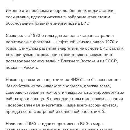
бизнеса. Зато у нас есть хорошая команда, с которой все
Именно эти проблемы и определённая их подача стали,
проблемы преодолимы. Самое неприятное сейчас — это
если угодно, идеологическим энвайронменталистским
высокий курс евро по отношению к рублю, но с этим ничего
обоснованием развития энергетики на ВИЭ.
невозможно поделать. Спасибо нашим клиентам, которые
продолжают покупать насосное оборудование, хотя это
Свою роль в 1970-е годы для западных стран сыграли и
нелегко, поскольку цены выросли, и есть некоторые запреты,
политические факторы — нефтяной кризис начала 1970-х
связанные с импортозамещением. Мы хорошо закончили
годов. Стимулом развития энергетики на основе ВИЭ стало и
2014-й год — доход от продаж превысил 100 миллионов
декларируемое стремление к снижению зависимости от
евро. За это огромное спасибо, в первую очередь, нашим
поставок энергоносителей с Ближнего Востока и из СССР,
сотрудникам, которые каждый день делают большую работу,
позже — России.
чтобы показать ещё лучший результат. И спасибо вашему
журналу, который, я уверен, также вносит свой вклад в
Наконец, развитие энергетики на ВИЭ было бы невозможно
общее дело. Я давно знал об издании С.О.К., читал, как,
без собственно технического прогресса, прежде всего,
впрочем, и другие. Но в последнее время стал изучать его
совершенствования технологий выработки электроэнергии за
более внимательно — в нём представлены очень
счёт ветра и солнца. В последние годы в массовом сознании
интересные и грамотно написанные технические материалы,
«возобновляемая энергетика» чаще всего ассоциируется,
интересно отражены специальные вопросы. Обратил
прежде всего, с ветряной и солнечной энергетикой.
внимание на то, что вы начали больше писать о российских
производствах, и в текущей ситуации это важно. Кстати, в
Начиная с 1980-х годов энергетика на ВИЭ в мире
прошлом году мы увеличили долю локализации
развивалась очень высокими темпами, однако с важной