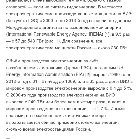
производства в России — 25 процентов от общего объёма
оговоркой — если не считать гидроэнергию. В частности,
поставок «ВИЛО РУС» составляет оборудование,
электроэнергетические производственные мощности на ВИЭ
производимое на наших сборочных производствах в Москве
(без учёта ГЭС) с 2000-го по 2013-й год выросли, по данным
и Екатеринбурге.
Международного агентства по возобновляемой энергии
(International Renewable Energy Agency, IRENA) [1], в 9,5 раз
:: Действительно, рыночная ситуация диктует движение
— с 57 до 543 ГВт (рис. 1). Для сравнения, все
в сторону импортозамещения и локализации. Давайте
электроэнергетические мощности России — около 230 ГВт.
поговорим о строящемся заводе. В 2013-м году
состоялась торжественная церемония закладки первого
Объём производства электроэнергии за счёт
камня предприятия по производству насосов Wilo.
возобновляемых источников (кроме ГЭС), по данным US
Расскажите, в какой стадии находится проект? Не
Energy Information Administration (EIA) [2], вырос с 1980-го по
изменились ли планы по срокам запуска и
2012-й год с 31 ТВт-ч/год до 1069, или в 35 раз, а доля ВИЭ в
производительности предприятия?
мировом производстве электроэнергии выросла с 0,4 до 5 %.
С 2000-го года производство электроэнергии на ВИЭ
Й.Д.: Я очень рад, что наш завод уже стоит. Если вы
выросло с 249 ТВт или более чем в четыре раза, а доля в
приедете на место его возведения, то увидите, что уже
мировом производстве электроэнергии — с 1,7 %. Иными
готовы каркасы офисного здания, производственных и
словами, на возобновляемых источниках в мире
складских помещений, вырыт глубокий котлован под
вырабатывается сейчас примерно столько же энергии,
тестовый стенд. Сейчас начались работы по монтажу кровли.
сколько всеми электростанциями России.
По нашим расчётам, производство и склад будут запущены в
начале следующего года, а офис в Ногинске заработает