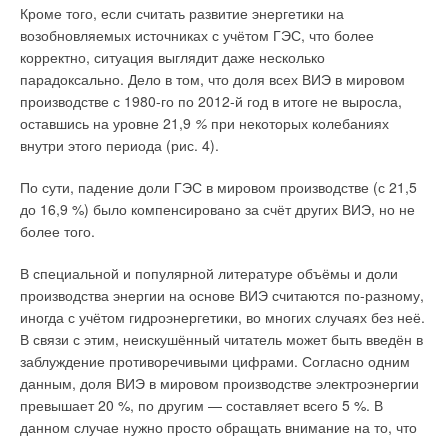
насосном сегменте российского рынка в связи с
Кроме того, если считать развитие энергетики на
экономическими санкциями, введёнными в отношении
возобновляемых источниках с учётом ГЭС, что более
России?
корректно, ситуация выглядит даже несколько
парадоксально. Дело в том, что доля всех ВИЭ в мировом
Й.Д.: Конечно, никто не счастлив от таких санкций — ни
производстве с 1980-го по 2012-й год в итоге не выросла,
русские клиенты, ни немецкие производители. Несмотря на
оставшись на уровне 21,9
%
при некоторых колебаниях
неблагоприятную политическую ситуацию, нам нужно
внутри этого периода (рис. 4).
взаимодействовать с партнёрами и продолжать работать на
российском рынке. Мы живём здесь и производим в России
По сути, падение доли ГЭС в мировом производстве (с 21,5
оборудование, в компании работает 250 сотрудников, после
до 16,9 %) было компенсировано за счёт других ВИЭ, но не
открытия завода и выхода на производственные мощности
более того.
их число ещё увеличится — до 400. Важно, что мы начали
более активно развивать производственное направление
В специальной и популярной литературе объёмы и доли
после введения санкций. Когда я три года назад приехал в
производства энергии на основе ВИЭ считаются по-разному,
Россию, сразу начал продвигать идею о необходимости
иногда с учётом гидроэнергетики, во многих случаях без неё.
открытия местного завода. Потому, что был уверен —
В связи с этим, неискушённый читатель может быть введён в
русские и немецкие инженеры вместе способны обеспечить
заблуждение противоречивыми цифрами. Согласно одним
в России самое высокое качество продукции. Уже полтора
данным, доля ВИЭ в мировом производстве электроэнергии
года мы оказываем хороший сервис, важность которого для
превышает 20 %, по другим — составляет всего 5 %. В
любого производителя трудно переоценить. Наше
данном случае нужно просто обращать внимание на то, что
производство работает очень хорошо. На дворе кризис, и