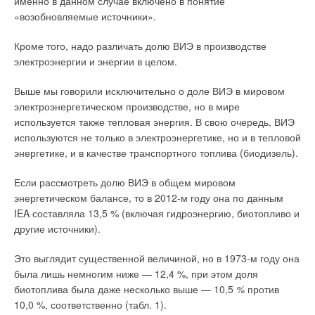
именно в данном случае включено в понятие
для нашего бизнеса это чувствительно, но мы его
«возобновляемые источники».
переживём.
Кроме того, надо различать долю ВИЭ в производстве
:: Какие потребительские тренды вы наблюдали на
электроэнергии и энергии в целом.
российском рынке в прошедшем 2014-м году? Как идут
продажи в промышленном сегменте и ЖКХ, который
Выше мы говорили исключительно о доле ВИЭ в мировом
традиционно является крупным потребителем
электроэнергетическом производстве, но в мире
насосного оборудования?
Й.Д .: Основной тренд — это,
используется также тепловая энергия. В свою очередь, ВИЭ
конечно, стремление к энергоэффективности. Однако, в
используются не только в электроэнергетике, но и в тепловой
любой стране мира — неважно, Германия ли это, Россия или
энергетике, и в качестве транспортного топлива (биодизель).
другое государство — мало кто обращает особое внимания
на насосы, хотя они «съедают» до 20-25 процентов от всей
Если рассмотреть долю ВИЭ в общем мировом
потребляемой энергии (в некоторых отраслях эта цифра
энергетическом балансе, то в 2012-м году она по данным
доходит и до 50 процентов) и считаются одними из наиболее
IEA составляла 13,5 % (включая гидроэнергию, биотопливо и
энергоёмких агрегатов. Если все насосы в той же Германии
другие источники).
будут потреблять хотя бы на 10 процентов меньше
электричества, то одну или две больших электростанций
Это выглядит существенной величиной, но в 1973-м году она
можно будет запросто останавливать. В перспективе мы
была лишь немногим ниже — 12,4 %, при этом доля
планируем активизировать работу по продвижению на
биотоплива была даже несколько выше — 10,5
%
против
российском рынке энергосберегающих технологий. Конечно,
10,0 %, соответственно (табл. 1).