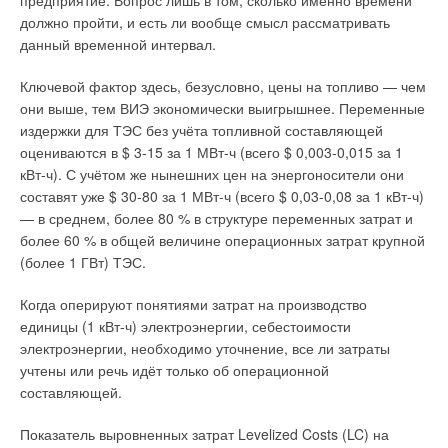
предприятие. Вопрос лишь в том, сколько именно времени
должно пройти, и есть ли вообще смысл рассматривать
данный временной интервал.
Ключевой фактор здесь, безусловно, цены на топливо — чем
они выше, тем ВИЭ экономически выигрышнее. Переменные
издержки для ТЭС без учёта топливной составляющей
оцениваются в $ 3-15 за 1 МВт-ч (всего $ 0,003-0,015 за 1
кВт-ч). С учётом же нынешних цен на энергоносители они
составят уже $ 30-80 за 1 МВт-ч (всего $ 0,03-0,08 за 1 кВт-ч)
— в среднем, более 80 % в структуре переменных затрат и
более 60 % в общей величине операционных затрат крупной
(более 1 ГВт) ТЭС.
Когда оперируют понятиями затрат на производство
единицы (1 кВт-ч) электроэнергии, себестоимости
электроэнергии, необходимо уточнение, все ли затраты
учтены или речь идёт только об операционной
составляющей.
Показатель выровненных затрат Levelized Costs (LC) на