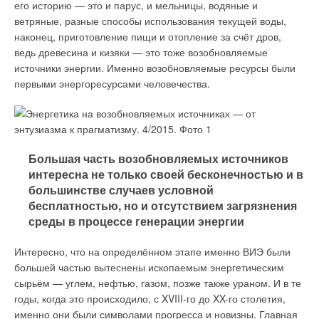
На повестке дня — «зелёная» экономика
его историю — это и парус, и мельницы, водяные и
ветряные, разные способы использования текущей воды,
Барьеры в развитии энергетики устранимы
наконец, приготовление пищи и отопление за счёт дров,
Практические энергосберегающие технологии от Grundfos
ведь древесина и кизяки — это тоже возобновляемые
Энергоэффективность — текущее положение дел
источники энергии. Именно возобновляемые ресурсы были
первыми энергоресурсами человечества.
ЖКХ России сегодня: проблемы и задачи
Конференция «Финансирование проектов по
энергосбережению и ВИЭ…»
Большая часть возобновляемых источников
интересна не только своей бесконечностью и в
большинстве случаев условной
Йенс Осмо Даллендоерфер: основания для
бесплатностью, но и отсутствием загрязнения
оптимизма есть!
среды в процессе генерации энергии
СОК №3 | 2015
Интересно, что на определённом этапе именно ВИЭ были
5820
0
0
большей частью вытеснены ископаемым энергетическим
сырьём — углем, нефтью, газом, позже также ураном. И в те
Рубрика
Тэги
годы, когда это происходило, с XVIII-го до XX-го столетия,
именно они были символами прогресса и новизны. Главная