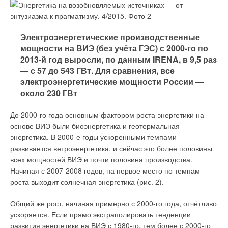
через год, в апреле-мае 2016-го года. Завод будет большим
— на нём будут производиться насосы не только для России,
но и для многих стран бывшего Советского Союза:
Электроэнергетические производственные
Казахстана, Узбекистана, Белоруссии и других стран,
мощности на ВИЭ (без учёта ГЭС) с 2000-го по
включая Монголию. Это будет настоящая производственная
2013-й год выросли, по данным IRENA, в 9,5 раз
платформа. Совет директоров компании в Германии
— с 57 до 543 ГВт. Для сравнения, все
оказывает проекту полную поддержку — для концерна WILO
электроэнергетические мощности России —
SE это одна из крупнейших инвестиций за последние годы.
около 230 ГВт
Мы строим быстро — сейчас подрядная компания работает
круглосуточно, семь дней в неделю. С учётом сегодняшних
До 2000-го года основным фактором роста энергетики на
условий такой темп неординарен, и это заслуга в большей
основе ВИЭ были биоэнергетика и геотермальная
степени Совета директоров. В середине марта мы вместе с
энергетика. В 2000-е годы ускоренными темпами
клиентами из России были на международной выставке в
развивается ветроэнергетика, и сейчас это более половины
Германии — ISH’2015, где нам предоставили очередной
всех мощностей ВИЭ и почти половина производства.
транш в 24 миллиона евро для следующего этапа проекта. Я
Начиная с 2007-2008 годов, на первое место по темпам
крайне благо дарен немецким коллегам за глубокое
роста выходит солнечная энергетика (рис. 2).
понимание важности для концерна рынка России и
максимальную практическую поддержку. Особенно ценно,
Общий же рост, начиная примерно с 2000-го года, отчётливо
что деньги и усилия сегодня вкладываются не просто в
ускоряется. Если прямо экстраполировать тенденции
«отвёрточное» сборочное производство — новый
развития энергетики на ВИЭ с 1980-го, тем более с 2000-го