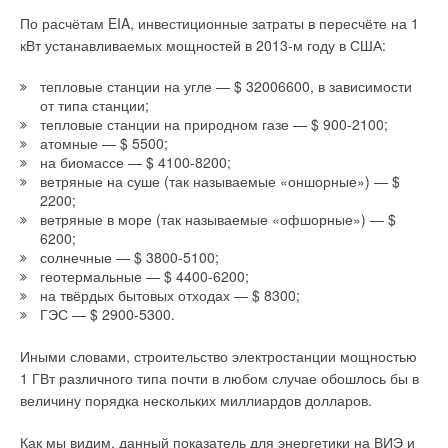
По расчётам EIA, инвестиционные затраты в пересчёте на 1
кВт устанавливаемых мощностей в 2013-м году в США:
тепловые станции на угле — $ 32006600, в зависимости
от типа станции;
тепловые станции на природном газе — $ 900-2100;
атомные — $ 5500;
на биомассе — $ 4100-8200;
ветряные на суше (так называемые «оншорные») — $
2200;
ветряные в море (так называемые «офшорные») — $
6200;
солнечные — $ 3800-5100;
геотермальные — $ 4400-6200;
на твёрдых бытовых отходах — $ 8300;
ГЭС — $ 2900-5300.
Иными словами, строительство электростанции мощностью
1 ГВт различного типа почти в любом случае обошлось бы в
величину порядка нескольких миллиардов долларов.
Как мы видим, данный показатель для энергетики на ВИЭ и