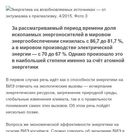
Добавить комментарий
Ваше имя *
За рассматриваемый период времени доля
ископаемых энергоносителей в мировом
Ваш E-mail *
энергообеспечении снизилась с 86,7 до 81,7 %,
а в мировом производстве электрической
энергии — с 70 до 67
%.
Однако произошло это
Текст комментария
в наибольшей степени именно за счёт атомной
энергетики
В первом случае речь идёт как о способности энергетики на
ВИЭ отвечать на экологические вызовы — исчерпание
энергетических ресурсов, загрязнение природной среды,
глобальные изменения климата, так и о правильности
понимания самих этих вызовов. Об этом речь пойдёт
несколько позже.
Вопроса же экономической эффективности энергетики на
основе ВИЭ коснёмся. Сложно говорить об экономике ВИЭ в