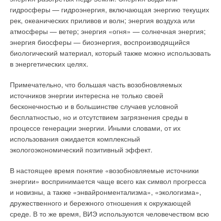
ударов…»
гидросферы — гидроэнергия, включающая энергию текущих
Программа импортозамещения: котлы нового поколения
рек, океанических приливов и волн; энергия воздуха или
от ВаltGaz
атмосферы — ветер; энергия «огня» — солнечная энергия;
энергия биосферы — биоэнергия, воспроизводящийся
Bosch Thermotechnik: новая концепция оборудования
биологический материал, который также можно использовать
Техническая составляющая диспетчеризации котельных
в энергетических целях.
Покупка водонагревателя: онлайн или офлайн?
Примечательно, что большая часть возобновляемых
Строительные нормы тепловой защиты зданий.
источников энергии интересна не только своей
Особенности национальной теплотехники
бесконечностью и в большинстве случаев условной
Как отказаться от радиаторов?
бесплатностью, но и отсутствием загрязнения среды в
Итоги выставки «Мир Климата ’2015»
процессе генерации энергии. Иными словами, от их
Особенности развития плоской вентиляционной струи
использования ожидается комплексный
экологоэкономический позитивный эффект.
Изолированные регионы России нуждаются в
энергоподдержке
В настоящее время понятие «возобновляемые источники
Энергоэффективность и энергосбережение:
энергии» воспринимается чаще всего как символ прогресса
стратегический подход
и новизны, а также «энвайронментализма», «экологизма»,
Нюансы управления энергосбережением в регионах
дружественного и бережного отношения к окружающей
России
среде. В то же время, ВИЭ используются человечеством всю