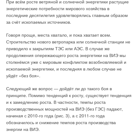
При всём росте ветряной и солнечной энергетики растущие
проводим для них различные тренинги и презентации, а
энергетические потребности мирового хозяйства в
также тщательно контролируем выполнение заявок на
последние десятилетия удовлетворялись главным образом
сервисное обслуживание. Кроме того, в филиалах есть
за счёт ископаемых источников.
сервисные инженеры, а это значит, что практически в каждом
уголке нашей страны клиенты компании, работающие с
Говоря проще, места хватало, и пока хватает всем.
оборудованием Wilo, могут получить своевременную
Строительство нового ветропарка или солнечной станции не
сервисную поддержку. Все заявки принимаются
приводило к закрытиям ТЭС или АЭС. В случае же
централизованно по электронной почте или по телефону
продолжения опережающего роста энергетики на ВИЭ мы
горячей линии. Сразу с запуском завода у нас планируется
столкнёмся уже с мировым конфликтом возобновляемой и
открытие сервисного центра для оборудования для BS, то
ископаемой энергетики, и последняя в любом случае не
есть для сегмента «строительство». При этом в течение
уйдёт «без боя».
следующих трёх лет мы будем постепенно оснащать его
оборудованием, и с 2019-го года сможем собственными
Следующий же вопрос — дойдёт ли до такого боя в
силами полностью ремонтировать практически любое
принципе. Помимо тенденций к росту, существует тенденция
оборудование Wilo.
и к замедлению роста. В частности, темпы роста
производственных мощностей на ВИЭ (без ГЭС) падают,
начиная с 2010-го года (рис. 3), а с 2011-го года
обозначилось и снижение темпов роста производства
энергии на ВИЭ.
:: Йенс, скажите, изменился ли конкурентный климат в