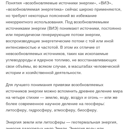
Понятия «возобновляемые источники энергии», «ВИЭ»,
есть!
«возобновляемая энергетика» сейчас широко применяются,
Николай Васютин: контроль – залог стабильности и
но требуют некоторых пояснений во избежание
развития ЖКХ
некорректного использования. Под возобновляемыми
Эксперты Консультативного совета подвели итоги и
источниками энергии (ВИЭ) понимают источники, постоянно
наметили планы
или периодически генерирующие потоки энергии,
воспроизводящие энергетические потоки с той или иной
VI-я Международная научно-техническая конференция
«Теоретические основы теплогазоснабжения и
интенсивностью и частотой. В этом их отличие от
вентиляции»
невозобновляемых источников, таких как ископаемые
углеводороды и ядерное топливо, не восстанавливающих
Новые возможности для развития HVAC & Pool индустрии
свои объёмы, во всяком случае, в масштабах человеческой
Инновационный кластер в Республике Крым
истории и хозяйственной деятельности.
Вопросы ГОСТ Р 54475–2011 «Трубы полимерные (…) для
систем наружной канализации»
Для лучшего понимания привязки возобновляемых
Новый унитаз с отличными качествами смыва
источников энергии можно вспомнить древнее деление мира
на четыре стихии — землю, воду, воздух и огонь — или же
Использование аэротенков в режиме продлённой аэрации
более современное научное деление на геосферы:
для повышения эффективности очистки сточных вод
литосферу, гидросферу, атмосферу, биосферу.
Гашение гидравлических ударов с помощью бака-
гидроаккумулятора при заборе воды из скважины
Энергия земли или литосферы — геотермальная энергия,
Комментарий к статье «Гашение гидравлических
энергия разогретых недр Земли. Энергия воды или