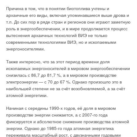
сейчас для этого не самое лучшее время — денег на
Причина в том, что в понятии биотоплива учтены и
проекты в России выделяется не так много. Однако здесь
архаичные его виды, включая упоминавшиеся выше дрова и
важно помнить две вещи: то, что Россия располагает одним
т.п. До сих пор в ряде стран и регионов они играют заметную
их самых больших в мире потенциалов повышения
роль в энергообеспечении, и в мире продолжается процесс
энергоэффективности, и то, что энергия тогда эффективна,
вытеснения архаичных технологий ВИЭ не только
когда расход её минимален. Поэтому экономить нужно там,
современными технологиями ВИЭ, но и ископаемыми
где для этого есть возможности. В промышленном сегменте в
энергоносителями.
прошлом году бизнес шёл неплохо. Водоканалы были менее
активны, и в текущем 2015-м году ситуация, по всей
Также интересно, что за этот период времени доля
видимости, не изменится. Впрочем, временная стагнация —
ископаемых энергоносителей в мировом энергообеспечении
ещё не повод снижать объёмы производства, нужно
снизилась с 86,7 до 81,7 %, а в мировом производстве
понимать, что после затишья будет скачок спроса, и к этому
электроэнергии — с 70 до 67 %. Однако произошло это в
надо быть готовым.
наибольшей степени не за счёт возобновляемой, а за счёт
атомной энергетики.
:: Каких результатов вы ждёте от текущего года?
Каковы ваши прогнозы по ситуации на насосном
Начиная с середины 1990-х годов, её доля в мировом
рынке?
производстве энергии снижается, а с 2007-го года
фиксируется и абсолютное снижение производства атомной
Й.Д.: Прогнозы — дело неблагодарное в принципе, особенно
энергии. Однако до 1985-го года атомная энергетика
в ситуации неопределённости и нестабильности на рынке.
переживала масштабный рост, с двузначными годовыми
Мы, как и большинство крупных компаний на российском