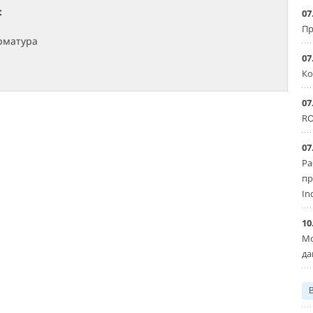
:
07
Пр
рматура
07
Ко
07
RO
07
Ра
пр
In
10
Мо
да