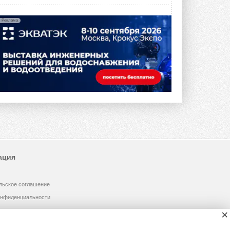
Реклама
ация
льское соглашение
онфиденциальности
×