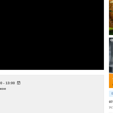
0 - 13:00
кое
07
Ус