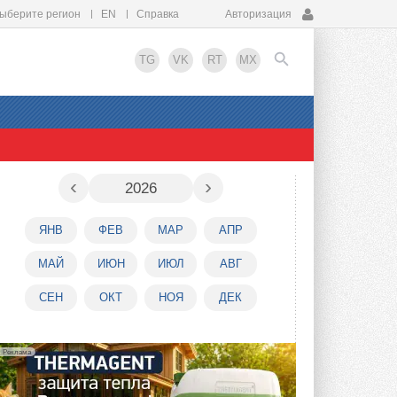
ыберите регион
EN
Справка
Авторизация
TG
VK
RT
MX
EN
‹
›
2026
ЯНВ
ФЕВ
МАР
АПР
МАЙ
ИЮН
ИЮЛ
АВГ
СЕН
ОКТ
НОЯ
ДЕК
Реклама