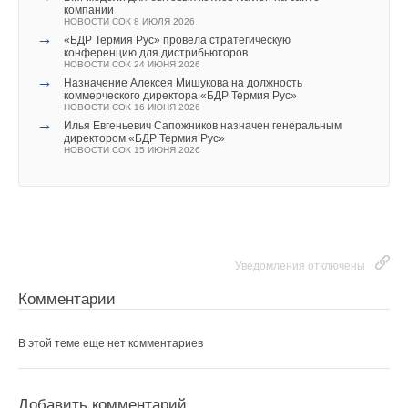
Комментарии
компании
НОВОСТИ СОК 25 МАЯ 2026
Ваше имя *
НОВОСТИ СОК 8 ИЮЛЯ 2026
→
Daikin и Delta подписали меморандум по охлаждению
→
«БДР Термия Рус» провела стратегическую
дата-центров в АСЕАН—Океании
В этой теме еще нет комментариев
конференцию для дистрибьюторов
НОВОСТИ СОК 15 МАЯ 2026
НОВОСТИ СОК 24 ИЮНЯ 2026
→
Daikin расширила линейку Altherma 4 тепловыми
Ваш E-mail *
→
Назначение Алексея Мишукова на должность
насосами на пропане
коммерческого директора «БДР Термия Рус»
НОВОСТИ СОК 30 МАРТА 2026
Добавить комментарий
НОВОСТИ СОК 16 ИЮНЯ 2026
→
Daikin запустила холодильное оборудование на R-290
→
Илья Евгеньевич Сапожников назначен генеральным
мощностью до 2 000 кВт
директором «БДР Термия Рус»
НОВОСТИ СОК 6 МАРТА 2026
Текст комментария
Ваше имя *
НОВОСТИ СОК 15 ИЮНЯ 2026
→
Daikin Applied представила роторную установку с
рекуперацией тепла АВО Compact R
НОВОСТИ СОК 2 ФЕВРАЛЯ 2026
Ваш E-mail *
Уведомления отключены
Текст комментария
Уведомления отключены
Комментарии
Комментарии
В этой теме еще нет комментариев
В этой теме еще нет комментариев
Добавить комментарий