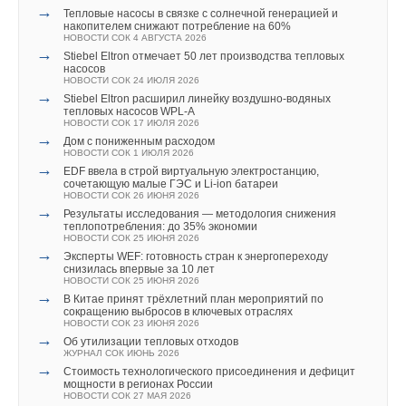
роботизации участникам проекта «Промтуризм.РФ»
→
Тепловые насосы в связке с солнечной генерацией и
НОВОСТИ СОК 4 АВГУСТА 2026
Читайте по теме:
накопителем снижают потребление на 60%
→
Китайская Shenling представила линейку тепловых
НОВОСТИ СОК 4 АВГУСТА 2026
Ваш E-mail *
насосов «воздух-вода» на R290
→
→
Stiebel Eltron отмечает 50 лет производства тепловых
ПВУ «Катунь» в гигиеническом исполнении от НЕВАТОМ
НОВОСТИ СОК 4 АВГУСТА 2026
насосов
НОВОСТИ СОК 7 АВГУСТА 2026
→
Тепловые насосы в связке с солнечной генерацией и
НОВОСТИ СОК 24 ИЮЛЯ 2026
→
Новинка — приточная вентиляционная установка ZILON
накопителем снижают потребление на 60%
→
Stiebel Eltron расширил линейку воздушно-водяных
ZPW-N 2000 INT EC
НОВОСТИ СОК 4 АВГУСТА 2026
тепловых насосов WPL-A
Текст комментария
НОВОСТИ СОК 6 АВГУСТА 2026
→
«РУСКЛИМАТ Fest 2026» в Уфе собрал свыше 700
НОВОСТИ СОК 17 ИЮЛЯ 2026
→
Для Арктики создали технологию защиты
профи климатической отрасли
→
Дом с пониженным расходом
ветрогенераторов от аварий
НОВОСТИ СОК 3 АВГУСТА 2026
НОВОСТИ СОК 1 ИЮЛЯ 2026
НОВОСТИ СОК 6 АВГУСТА 2026
→
Инверторные накопительные водонагреватели Royal
→
→
EDF ввела в строй виртуальную электростанцию,
Универсальный пульт Z037-5C0 от НЕВАТОМ
Thermo: чем отличаются три серии
сочетающую малые ГЭС и Li-ion батареи
НОВОСТИ СОК 5 АВГУСТА 2026
ЖУРНАЛ СОК АВГУСТ 2026
НОВОСТИ СОК 26 ИЮНЯ 2026
→
→
21-й ежегодный форум «ЦОД-2026»
Группа «Теплолюкс» открыла новую производственную
→
Результаты исследования — методология снижения
НОВОСТИ СОК 5 АВГУСТА 2026
площадку
теплопотребления: до 35% экономии
→
НОВОСТИ СОК 29 ИЮЛЯ 2026
«РУСКЛИМАТ Fest 2026» в Уфе собрал свыше 700
НОВОСТИ СОК 25 ИЮНЯ 2026
→
профи климатической отрасли
Stiebel Eltron — спонсирует международные
→
Эксперты WEF: готовность стран к энергопереходу
НОВОСТИ СОК 3 АВГУСТА 2026
соревнования
снизилась впервые за 10 лет
→
НОВОСТИ СОК 29 ИЮЛЯ 2026
«Датарк» испытал модульный ЦОД с плотностью 54 кВт
НОВОСТИ СОК 25 ИЮНЯ 2026
на стойку
→
В Китае принят трёхлетний план мероприятий по
НОВОСТИ СОК 3 АВГУСТА 2026
сокращению выбросов в ключевых отраслях
→
Samsung выпускает VRF-систему DVM на R32
НОВОСТИ СОК 23 ИЮНЯ 2026
НОВОСТИ СОК 3 АВГУСТА 2026
→
Об утилизации тепловых отходов
→
Линейка крышных вентиляторов НЕВАТОМ VKR-E
ЖУРНАЛ СОК ИЮНЬ 2026
дополнена новым типоразмером 11,2
→
Стоимость технологического присоединения и дефицит
НОВОСТИ СОК 3 АВГУСТА 2026
мощности в регионах России
→
Уведомления отключены
«Русклимат» укрепляет партнёрство за Уралом
НОВОСТИ СОК 27 МАЯ 2026
НОВОСТИ СОК 31 ИЮЛЯ 2026