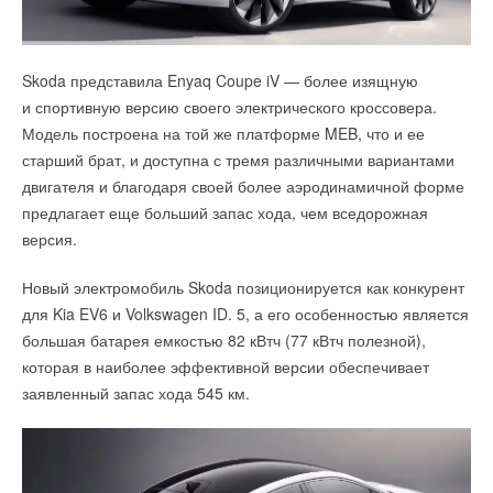
«Общий обзор зарубежного и отечественного
программного обеспечения для информационного
Ассоциация производителей радиаторов отопления при
моделирования инженерных систем»
поддержке Алюминиевой Ассоциации, отраслевого журнала
Skoda представила Enyaq Coupe iV — более изящную
«С.О.К.» и других изданий, а также Интернет-канала «Штуки
и спортивную версию своего электрического кроссовера.
Александр Лапыгин расскажет о многообразии наиболее
из труб» проведёт деловую программу на самой крупной в
Модель построена на той же платформе MEB, что и ее
популярных программных продуктов, используемых в BIM-
России выставке оборудования для отопления и
старший брат, и доступна с тремя различными вариантами
моделировании систем ОВ, ВК и ЭМ, об их плюсах и
водоснабжения Aquatherm Moscow. Мероприятия пройдут
двигателя и благодаря своей более аэродинамичной форме
минусах и сочетаемости друг с другом.
15-17 февраля 2022 года в Крокус-Экспо, Павильон 3,
предлагает еще больший запас хода, чем вседорожная
конференц-зал 1.
Дата и место проведения:
17 февраля 2022 г., «Крокус
версия.
Экспо», выставка Aquatherm Moscow 2022, павильон 3,
Новый электромобиль Skoda позиционируется как конкурент
выставочный зал №15, конференц-зал №2
15 февраля.
День производителей.
Панельные сессии и
для Kia EV6 и Volkswagen ID. 5, а его особенностью является
Время проведения:
12:00 – 17:20
семинары от АПРО и предприятий членов Ассоциации по
большая батарея емкостью 82 кВтч (77 кВтч полезной),
Посещение конференции:
БЕСПЛАТНО.
наиболее актуальным вопросам развития отечественной
которая в наиболее эффективной версии обеспечивает
Программа и регистрация>>>
отрасли производства радиаторов и конвекторов:
заявленный запас хода 545 км.
Получите бесплатный электронный билет
>>>
для
верификация заявляемых характеристик, актуализация
прохода на выставку (
укажите промокод « сок »
)
стандартов, анализ рынка по итогам 2021 года и прогноз
основных тенденций в 2022 году.
Контакты для вопросов по участию в конференции: