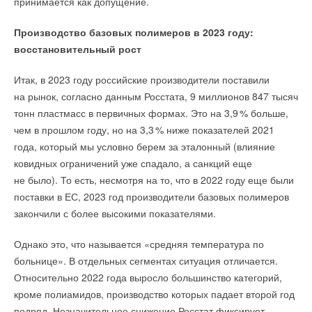
→
принимается как допущение.
Ридан объявил о старте продаж автоматического
балансировочного клапана
НОВОСТИ СОК 27 ИЮЛЯ 2026
Производство базовых полимеров в 2023 году:
→
Taconova переосмысливает работу насосов для тёплых
полов
восстановительный рост
НОВОСТИ СОК 27 ИЮЛЯ 2026
Итак, в 2023 году российские производители поставили
на рынок, согласно данным Росстата, 9 миллионов 847 тысяч
тонн пластмасс в первичных формах. Это на 3,
9
% больше,
чем в прошлом году, но на 3,
3
% ниже показателей 2021
Уведомления отключены
года, который мы условно берем за эталонный (влияние
ковидных ограничений уже спадало, а санкций еще
Комментарии
не было). То есть, несмотря на то, что в 2022 году еще были
поставки в ЕС, 2023 год производители базовых полимеров
В этой теме еще нет комментариев
закончили с более высокими показателями.
Однако это, что называется «средняя температура по
Добавить комментарий
больнице». В отдельных сегментах ситуация отличается.
Относительно 2022 года выросло большинство категорий,
Ваше имя *
кроме полиамидов, производство которых падает второй год
подряд. Незначительное снижение Росстат фиксирует