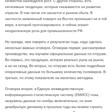
сегментов наблюдался рост. С другой стороны, есть
Так, согласно информации в проекте, эксперимент
негативные тенденции, которые сказываются на развитии
предлагается провести «с 1 апреля 2024 года по 28
отрасли. В том числе это касается и рынков сбыта. В
февраля 2025 года», а необходимые для этого коды
частности заявленный поворот на Восток произошел не в той
оператор системы маркировки «Честный знак» — Центр
мере, в которой прогнозировался, и сейчас играет
развития перспективных технологий (ЦРПТ) предоставит
неоднозначную роль для промышленности РФ.
участникам на безвозмездной основе.
Но прежде, чем говорить о результатах года, надо сделать
Кроме того, Минэкономразвития поддержало проведение
несколько важных оговорок. Оговорка первая: рассматривая
в стране и эксперимента по маркировке отдельных видов
производство, мы изучаем официальные данные по отгрузке.
строительных материалов в потребительской упаковке.
Во-первых, это продукция, которая реально ушла на рынок,
а не на склад. Во-вторых, по отгрузке есть более подробные
В конце декабря Минпромторг предлагал начать с 1 апреля
оперативные данные по большему количеству полимеров. В-
2024 года эксперимент по маркировке отдельных видов
третьих, по этому показателю не менялась методика.
кабельно-проводниковой продукции, а также радиаторов
центрального отопления и отопительных конвекторов. При
Оговорка вторая: в Единую межведомственную
этом министерство также предлагало уже в феврале
информационно-статистическую систему (ЕМИСС) пока
текущего года начать эксперимент по маркировке
загружены данные по ноябрь включительно, но зная
стройматериалов.
декабрьскую динамику в прошлые годы мы можем строить