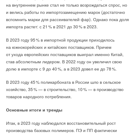
на внутреннем рынке стал не только возрождаться спрос, но
и велись работы по импортозамещению марок (достаточно
вспомнить марки для рассеивателей фар). Однако пока доля
импорта растет: с 2
1
% в 2021 до 3
0
% в 2023.
В 2023 году 9
5
% в импортной продукции приходилось
на южнокорейских и китайских поставщиков. Причем
от ухода европейских поставщиков выиграл именно Китай,
став абсолютным лидером. В 2022 году он увеличил свою
долю в импорте с 9 до 4
0
%, а в 2023 довел ее до 7
8
%.
В 2023 году 4
5
% поликарбоната в России шло в сельское
хозяйство, 3
5
% — в строительство, 1
0
% — в производство
товаров народного потребления.
Основные итоги и тренды
Итак, в 2023 году наблюдался восстановительный рост
производства базовых полимеров. ПЭ и ПП фактически