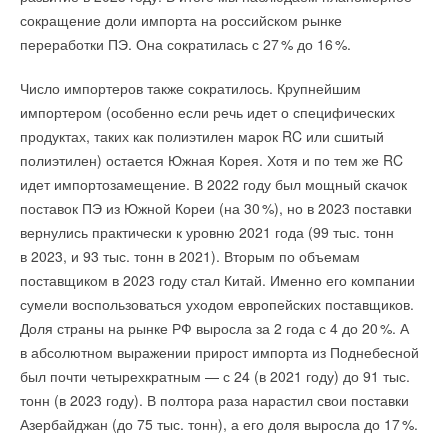
сокращение доли импорта на российском рынке
переработки ПЭ. Она сократилась с 2
7
% до 1
6
%.
Число импортеров также сократилось. Крупнейшим
импортером (особенно если речь идет о специфических
продуктах, таких как полиэтилен марок RC или сшитый
полиэтилен) остается Южная Корея. Хотя и по тем же RC
идет импортозамещение. В 2022 году был мощный скачок
поставок ПЭ из Южной Кореи (на 3
0
%), но в 2023 поставки
вернулись практически к уровню 2021 года (99 тыс. тонн
в 2023, и 93 тыс. тонн в 2021). Вторым по объемам
поставщиком в 2023 году стал Китай. Именно его компании
сумели воспользоваться уходом европейских поставщиков.
Доля страны на рынке РФ выросла за 2 года с 4 до 2
0
%. А
в абсолютном выражении прирост импорта из Поднебесной
был почти четырехкратным — с 24 (в 2021 году) до 91 тыс.
тонн (в 2023 году). В полтора раза нарастил свои поставки
Азербайджан (до 75 тыс. тонн), а его доля выросла до 1
7
%.