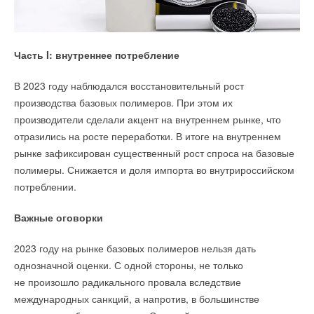
Минэкономразвития поддержало проведение в России
Часть I: внутреннее потребление
с 1 апреля 2024 года по 28 февраля 2025 года
эксперимента по маркировке отдельных видов
В 2023 году наблюдался восстановительный рост
отопительных приборов, следует из документа,
производства базовых полимеров. При этом их
имеющегося в распоряжении РИА Новости.
производители сделали акцент на внутреннем рынке, что
отразились на росте переработки. В итоге на внутреннем
«
Минэкономразвития России в соответствии с письмом
рынке зафиксирован существенный рост спроса на базовые
Минпромторга России рассмотрело проект
полимеры. Снижается и доля импорта во внутрироссийском
постановления правительства Российской Федерации «О
потреблении.
проведении на территории Российской Федерации
эксперимента по маркировке средствами идентификации
Важные оговорки
отдельных видов отопительных приборов» и сообщает,
2023 году на рынке базовых полимеров нельзя дать
что согласовывает проект постановления
однозначной оценки. С одной стороны, не только
в представленной редакции
», — говорится в отзыве
не произошло радикального провала вследствие
на проект постановления правительства, который был
международных санкций, а напротив, в большинстве
подготовлен Минпромторгом.