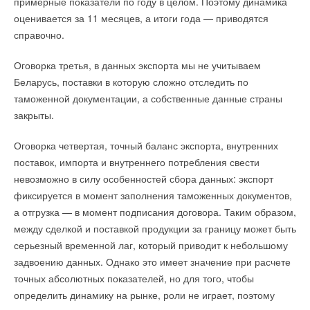
примерные показатели по году в целом. Поэтому динамика
ИСТОЧНИК:
REALTY.RIA.RU
оценивается за 11 месяцев, а итоги года — приводятся
справочно.
Читайте по теме:
Оговорка третья, в данных экспорта мы не учитываем
Беларусь, поставки в которую сложно отследить по
→
Гибридный тепловой насос PV/T с одним общим
испарителем
таможенной документации, а собственные данные страны
НОВОСТИ СОК 5 АВГУСТА 2026
закрыты.
→
Корпорация «Термекс» представила передовой опыт
роботизации участникам проекта «Промтуризм.РФ»
НОВОСТИ СОК 4 АВГУСТА 2026
Оговорка четвертая, точный баланс экспорта, внутренних
→
Китайская Shenling представила линейку тепловых
насосов «воздух-вода» на R290
поставок, импорта и внутреннего потребления свести
НОВОСТИ СОК 4 АВГУСТА 2026
невозможно в силу особенностей сбора данных: экспорт
→
Тепловые насосы в связке с солнечной генерацией и
накопителем снижают потребление на 60%
фиксируется в момент заполнения таможенных документов,
НОВОСТИ СОК 4 АВГУСТА 2026
а отгрузка — в момент подписания договора. Таким образом,
→
«РУСКЛИМАТ Fest 2026» в Уфе собрал свыше 700
профи климатической отрасли
между сделкой и поставкой продукции за границу может быть
НОВОСТИ СОК 3 АВГУСТА 2026
серьезный временной лаг, который приводит к небольшому
→
Группа «Теплолюкс» открыла новую производственную
площадку
задвоению данных. Однако это имеет значение при расчете
НОВОСТИ СОК 29 ИЮЛЯ 2026
точных абсолютных показателей, но для того, чтобы
→
Stiebel Eltron — спонсирует международные
соревнования
определить динамику на рынке, роли не играет, поэтому
НОВОСТИ СОК 29 ИЮЛЯ 2026