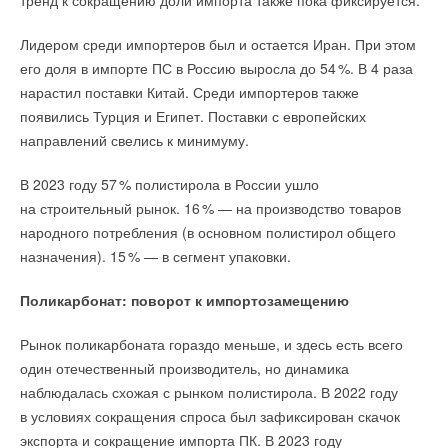
тренд к сокращению доли импорта также пока фиксируется.
Лидером среди импортеров был и остается Иран. При этом
его доля в импорте ПС в Россию выросла до 5
4
%. В 4 раза
нарастил поставки Китай. Среди импортеров также
появились Турция и Египет. Поставки с европейских
направлений свелись к минимуму.
В 2023 году 5
7
% полистирола в России ушло
на строительный рынок. 1
6
% — на производство товаров
народного потребления (в основном полистирол общего
назначения). 1
5
% — в сегмент упаковки.
Поликарбонат: поворот к импортозамещению
Рынок поликарбоната гораздо меньше, и здесь есть всего
один отечественный производитель, но динамика
наблюдалась схожая с рынком полистирола. В 2022 году
в условиях сокращения спроса был зафиксирован скачок
экспорта и сокращение импорта ПК. В 2023 году