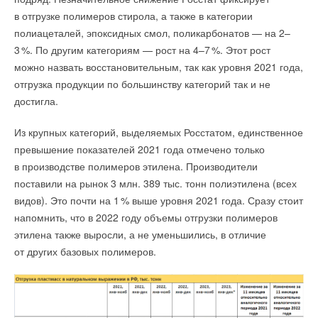
Ваш E-mail *
в отгрузке полимеров стирола, а также в категории
полиацеталей, эпоксидных смол, поликарбонатов — на 2–
3
%. По другим категориям — рост на 4–
7
%. Этот рост
Текст комментария
можно назвать восстановительным, так как уровня 2021 года,
отгрузка продукции по большинству категорий так и не
достигла.
Из крупных категорий, выделяемых Росстатом, единственное
превышение показателей 2021 года отмечено только
в производстве полимеров этилена. Производители
поставили на рынок 3 млн. 389 тыс. тонн полиэтилена (всех
видов). Это почти на
1
% выше уровня 2021 года. Сразу стоит
напомнить, что в 2022 году объемы отгрузки полимеров
этилена также выросли, а не уменьшились, в отличие
от других базовых полимеров.