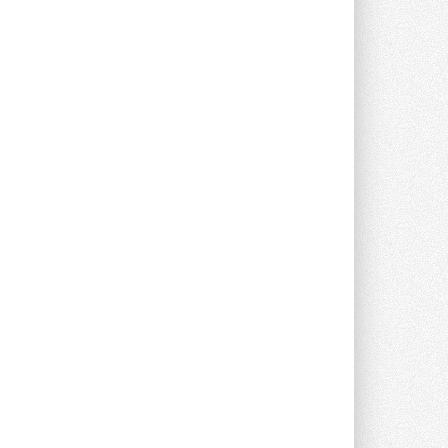
Новый фирменный магазин
Midea открылся в Сургуте
Компания «Даичи» совместно с
партнером «Энердрим» открыла новый
фирменный магазин Midea в Сургуте ...
29 ИЮЛЯ 2026
Токио — лидер по
интенсивности использования
кондиционеров
Данные получены в ходе очередного
опроса Daikin о восприятии жары ...
28 ИЮЛЯ 2026
CDU производства LG прошёл
валидацию NVIDIA для ИИ-дата-
центров
Компания становится официальным
партнёром NVIDIA по системам ...
28 ИЮЛЯ 2026
В Великобритании предлагают
сделать кондиционирование
обязательным для новостроек
Либеральные демократы внесли