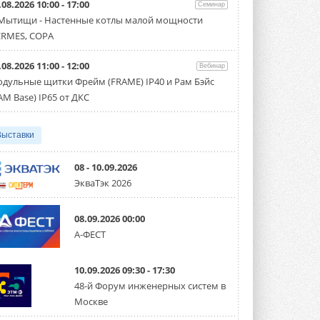
.08.2026 10:00 - 17:00
производительностью от 22,4 до 56 кВт.
Семинар
Суммарная длина трубопроводов ...
 Мытищи - Настенные котлы малой мощности
3 АВГУСТА 2026
RMES, COPA
«СиСофт Девелопмент» подвел
.08.2026 11:00 - 12:00
итоги конкурса студенческих
Вебинар
проектов «ТИМ-лидеры 2026»
дульные щитки Фрейм (FRAME) IP40 и Рам Бэйс
Новый сезон конкурса «ТИМ-лидеры»
AM Base) IP65 от ДКС
стартует уже в сентябре 2026 года ...
3 АВГУСТА 2026
Выставки
«Русклимат» укрепляет
партнёрство за Уралом
Президент Омского землячества в
08 - 10.09.2026
Москве Михаил Тимошенко посетил
ЭкваТэк 2026
Омск с трёхдневным рабочим визитом ...
31 ИЮЛЯ 2026
08.09.2026 00:00
Carrier модернизирует
А-ФЕСТ
флагманский чиллер AquaEdge
19XR
Чиллер получил новую версию,
10.09.2026 09:30 - 17:30
работающую на хладагенте R1234ze ...
31 ИЮЛЯ 2026
48-й Форум инженерных систем в
Москве
Mitsubishi расширяет