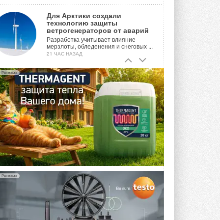
Для Арктики создали
технологию защиты
ветрогенераторов от аварий
Разработка учитывает влияние
мерзлоты, обледенения и снеговых ...
21 ЧАС НАЗАД
Гибридный тепловой насос PV/T
Реклама
с одним общим испарителем
Исследователи предложили
конструкцию двухисточникового ...
ВЧЕРА
21-й ежегодный форум
«ЦОД-2026»
Мероприятие пройдет 2-3 сентября в
отеле Radisson Slavyanskaya. Форум
посетит более двух тысяч участников ...
ВЧЕРА
Реклама
Китайская Shenling представила
линейку тепловых насосов
«воздух-вода» на R290
Серия ThermaX R290 All-In-One
включает три модели ...