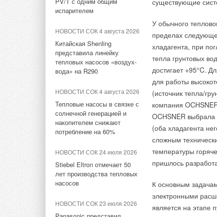
PV/T с одним общим
существующие сист
прежний глава подр
испарителем
Для квартиры или д
изменений останетс
У обычного теплово
более одного дня. 
представительства.
НОВОСТИ СОК 4 августа 2026
пределах следующег
плитку, ламинат ил
Китайская Shenling
хладагента, при по
представила линейку
тепла грунтовых во
Система Rotex позв
тепловых насосов «воздух-
достигает +95°C. Д
толщиной более 25 
вода» на R290
Комментарии
для работы высокот
физические свойства 
НОВОСТИ СОК 4 августа 2026
(источник тепла/гр
В этой теме еще нет комментариев
Тепловые насосы в связке с
компания OCHSNER 
солнечной генерацией и
OCHSNER выбрала д
накопителем снижают
(оба хладагента не
потребление на 60%
Добавить комментарий
сложным технически
температуры горячег
НОВОСТИ СОК 24 июля 2026
Комментарии
Ваше имя *
Ваш E-mail *
пришлось разработа
Stiebel Eltron отмечает 50
лет производства тепловых
насосов
К основным задачам
Петр
Здравствуйте.
электронными расш
Текст комментария
Машинка хороша, но не для теплого пола, нет возможно
НОВОСТИ СОК 23 июля 2026
является на этапе 
основанием и стяжкой - - итог тепло потери и излишний 
Panasonic представил