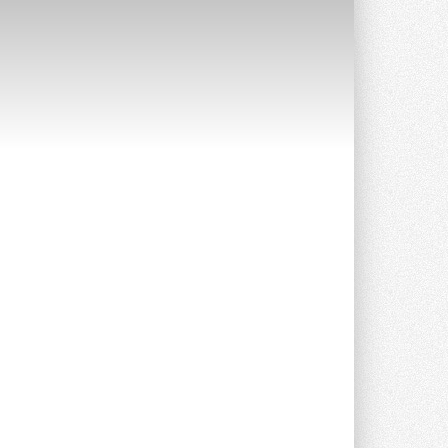
Краска для окон: как выбрать
состав, который не
растрескается после первой
зимы
Частые вопросы о краске для окон ...
30 ИЮЛЯ 2026
СИЭНПИ РУС представила
новую серию консольных
насосов NM
Усовершенствованная гидравлика
помогает снизить энергопотребление ...
30 ИЮЛЯ 2026
Группа «Теплолюкс» открыла
новую производственную
площадку
Открытие нового завода состоялось
сегодня в Мытищах ...
29 ИЮЛЯ 2026
Stiebel Eltron — спонсирует
международные соревнования
25 спортсменов, выступающих в
прыжках с трамплина и лыжном
двоеборье на международных ...
29 ИЮЛЯ 2026