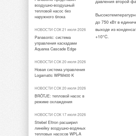
давления второй фа
воздушно-воздушный
тепловой насос без
Высокотемпературн
наружного блока
до 750 кВт в едини
Борис
выходе из конденса
НОВОСТИ СОК 21 июля 2026
Не совсем согласен с предыдущим комментарием. Теплои
пола, но как более бюджетный вариант можно и без нее. Т
+10°C.
Panasonic: система
теплым. Главное, что бы стоимость монтажа теплого по
управления каскадами
дешевле, нежели по традиционному варианту.
Aquarea Cascade Edge
НОВОСТИ СОК 20 июля 2026
Новая система управления
Logamatic WPM400 K
Vasia
Хм, а добавление присадок в раствор стяжки, компенсац
профили деформационного шва??? Это немецкий развод
НОВОСТИ СОК 20 июля 2026
BRÖTJE: тепловой насос в
режиме охлаждения
НОВОСТИ СОК 17 июля 2026
Serzh
Stiebel Eltron расширил
Да ладно, бывают случаи (теоретически) когда утеплитель
т пол не помешает ;-) . Да и в небольших комнатах без т
линейку воздушно-водяных
тепловых насосов WPL-A