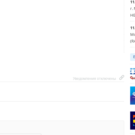
11
г.
HE
11
Мо
(R
Уведомления отключены