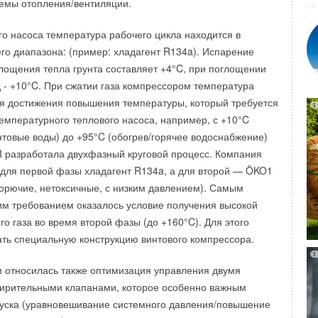
емы отопления/вентиляции.
азделения Кристиан Бремер (Christian Bremer). Также без
ома на одну семью весь объем работ обычно занимает не
я и адрес головного офиса, а также региональные
го насоса температура рабочего цикла находится в
После окончания работ на пол сразу же можно укладывать
о диапазона: (пример: хладагент R134a). Испарение
и другое напльное покрытие.
глощения тепла грунта составляет +4°C, при поглощении
д - +10°C. При сжатии газа компрессором температура
оляет штробить каналы в практически любом материале
ля достижения повышения температуры, который требуется
мм, за исключением разве что л
итого асфальтобетона,
Уведомления отключены
емпературного теплового насоса, например, с +10°C
которого не позволяют делать в нем каналы такого типа.
унтовые воды) до +95°C (обогрев/горячее водоснабжение)
разработала двухфазный круговой процесс. Компания
ля первой фазы хладагент R134a, а для второй — ÖKO1
комментарии к новости (
4
)
горючие, нетоксичные, с низким давлением). Самым
м требованием оказалось условие получения высокой
о газа во время второй фазы (до +160°C). Для этого
Уведомления отключены
ть специальную конструкцию винтового компрессора.
 относилась также оптимизация управления двумя
04-01-2013
Комментарий полезен?
ирительными клапанами, которое особенно важным
сти постелить теплоизоляцию, между
ДА
НЕТ
пуска (уравновешивание системного давления/повышение
расход энергоносителя.