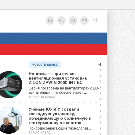
TG
VK
RT
MX
EN
Новости рынка
Новинка — приточная
вентиляционная установка
ZILON ZPW-N 2000 INT EC
Серия построена на вентиляторах с EC-
двигателями, что обеспечивает ...
19 ЧАСОВ НАЗАД
Учёные ЮУрГУ создали
каскадную установку,
объединяющую солнечную и
геотермальную энергию
Природосберегающие технологии ...
21 ЧАС НАЗАД