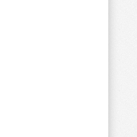
предложение оснащать все новые ...
1
28 ИЮЛЯ 2026
В Подмосковье запустят
производство холодильной
техники и теплообменного
оборудования
Проект реализует компания «ВЕЗА» ...
28 ИЮЛЯ 2026
Ридан объявил о старте продаж
автоматического
балансировочного клапана
Клапан APT‑R3 производится на заводе
в Лешково (Московская область) ...
27 ИЮЛЯ 2026
Шумоглушители собственного
производства от компании
TURKOV
Новая линейка пластинчатых
прямоугольных шумоглушителей ...
27 ИЮЛЯ 2026
Aquatherm Almaty 2026:
ключевая платформа для
развития инженерных систем