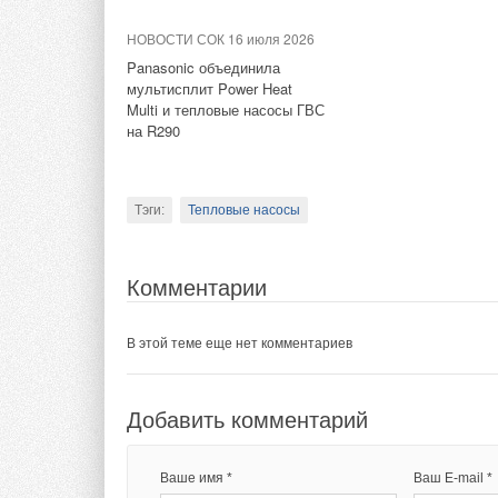
НОВОСТИ СОК 16 июля 2026
Panasonic объединила
Добавить комментарий
мультисплит Power Heat
Multi и тепловые насосы ГВС
на R290
Ваше имя *
Ваш E-mail *
Тэги:
Тепловые насосы
Текст комментария
Комментарии
В этой теме еще нет комментариев
Добавить комментарий
Ваше имя *
Ваш E-mail *