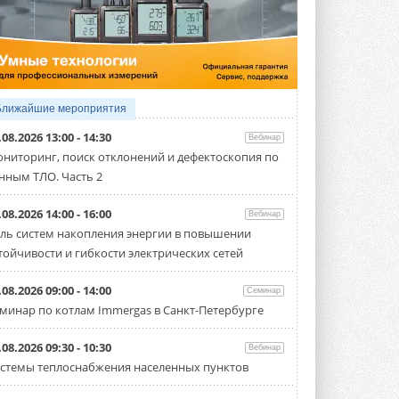
4 АВГУСТА 2026
Тепловые насосы в связке с
солнечной генерацией и
накопителем снижают
потребление на 60%
Исследователи из Италии установили ...
Ближайшие мероприятия
4 АВГУСТА 2026
.08.2026 13:00 - 14:30
Вебинар
«РУСКЛИМАТ Fest 2026» в Уфе
ниторинг, поиск отклонений и дефектоскопия по
собрал свыше 700 профи
нным ТЛО. Часть 2
климатической отрасли
Организатором выступил торгово-
производственный холдинг ...
.08.2026 14:00 - 16:00
Вебинар
3 АВГУСТА 2026
ль систем накопления энергии в повышении
тойчивости и гибкости электрических сетей
«Датарк» испытал модульный
ЦОД с плотностью 54 кВт на
стойку
.08.2026 09:00 - 14:00
Семинар
Испытания прошли на собственной
минар по котлам Immergas в Санкт-Петербурге
производственной площадке и были ...
3 АВГУСТА 2026
.08.2026 09:30 - 10:30
Вебинар
Samsung выпускает VRF-
стемы теплоснабжения населенных пунктов
систему DVM на R32
Линейка включает семь типоразмеров