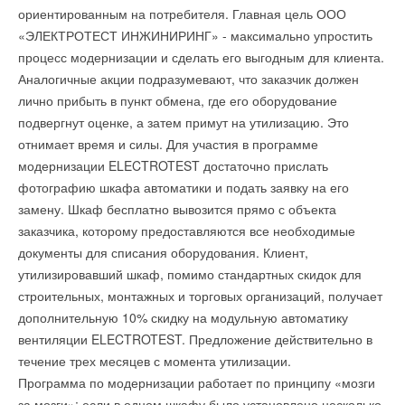
приборами учета. Также разрабатываются программы
ориентированным на потребителя. Главная цель ООО
высоковольтный импульс (лидер) навстречу молнии,
энергосбережения для бюджетных учреждений. Эффективно
«ЭЛЕКТРОТЕСТ ИНЖИНИРИНГ» - максимально упростить
улавливая и отводя разряд в землю.
по этому вопросу работают учреждения здравоохранения и
процесс модернизации и сделать его выгодным для клиента.
образования: примерно 95% уже имеют утвержденные
Pulsar и OPR производятся во Франции, являющейся
Аналогичные акции подразумевают, что заказчик должен
программы. В первом квартале 2012 года выполнены работы
мировым лидером в области разработки современных
лично прибыть в пункт обмена, где его оборудование
по модернизации котельных, топочных, систем отопления,
систем АМЗ. Устройства изготовлены из нержавеющей стали,
подвергнут оценке, а затем примут на утилизацию. Это
утеплению чердаков, дверей в государственных и
активные молниеприёмники имеют различия: OPR относится
отнимает время и силы. Для участия в программе
муниципальных учреждениях. На эти цели был израсходован
к более простой сериии, а Pulsar стандартной комплектации
модернизации ELECTROTEST достаточно прислать
31 млн рублей.
оборудованы системой RodCheck.
фотографию шкафа автоматики и подать заявку на его
замену. Шкаф бесплатно вывозится прямо с объекта
Новинки автономны, им не требуется дополнительное
заказчика, которому предоставляются все необходимые
питание. Напряжённость электрического поля в воздухе
документы для списания оборудования. Клиент,
Читайте по теме:
возрастает во время грозы до 10-20 кВ/м. Когда величина
утилизировавший шкаф, помимо стандартных скидок для
напряжённости превышает значение, соответствующее
строительных, монтажных и торговых организаций, получает
→
Предложен материал для создания компактных
риску образования молнии, молниеприёмник активируется.
экогенераторов
дополнительную 10% скидку на модульную автоматику
НОВОСТИ СОК 11 СЕНТЯБРЯ 2025
Систему АМЗ можно устанавливать на любые объекты.
вентиляции ELECTROTEST. Предложение действительно в
→
В МЭИ разработан термоэлектрический генератор
Благодаря большому радиусу защиты, на одно здание
НОВОСТИ СОК 29 ЯНВАРЯ 2025
течение трех месяцев с момента утилизации.
→
Гигантский преобразователь энергии волн запустили в
понадобится меньше устройств, чем обычных громоотводов,
Программа по модернизации работает по принципу «мозги
Австралии
НОВОСТИ СОК 11 СЕНТЯБРЯ 2024
а это не нарушит архитектурный облик постройки.
за мозги»: если в одном шкафу было установлено несколько