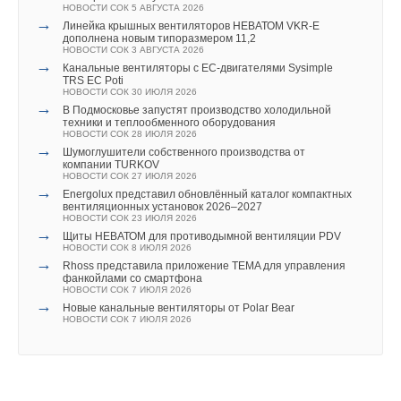
НОВОСТИ СОК 18 МАЯ 2020
НОВОСТИ СОК 5 АВГУСТА 2026
Уведомления отключены
→
Первый этап локализации: GRUNDFOS открыл
→
Линейка крышных вентиляторов НЕВАТОМ VKR-E
лабораторию
дополнена новым типоразмером 11,2
Комментарии
НОВОСТИ СОК 23 МАРТА 2020
НОВОСТИ СОК 3 АВГУСТА 2026
→
Канальные вентиляторы с ЕС-двигателями Sysimple
TRS EC Poti
В этой теме еще нет комментариев
НОВОСТИ СОК 30 ИЮЛЯ 2026
→
В Подмосковье запустят производство холодильной
техники и теплообменного оборудования
НОВОСТИ СОК 28 ИЮЛЯ 2026
Добавить комментарий
→
Шумоглушители собственного производства от
Уведомления отключены
компании TURKOV
НОВОСТИ СОК 27 ИЮЛЯ 2026
Ваше имя *
Комментарии
→
Energolux представил обновлённый каталог компактных
вентиляционных установок 2026–2027
НОВОСТИ СОК 23 ИЮЛЯ 2026
→
В этой теме еще нет комментариев
Щиты НЕВАТОМ для противодымной вентиляции PDV
Ваш E-mail *
НОВОСТИ СОК 8 ИЮЛЯ 2026
→
Rhoss представила приложение TEMA для управления
фанкойлами со смартфона
НОВОСТИ СОК 7 ИЮЛЯ 2026
Добавить комментарий
→
Текст комментария
Новые канальные вентиляторы от Polar Bear
НОВОСТИ СОК 7 ИЮЛЯ 2026
Ваше имя *
Ваш E-mail *