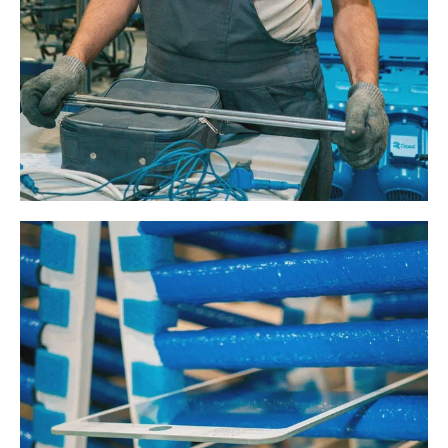
на собственном современном заводе в Тайчжоу, Китай. На
заводе реализованы строгий стандарты контроля качества
и инновационные методы тестирования, что гарантирует
высокую надежность продукции. Производственная
мощность площадки позволяет выпускать 100000 насосов
в год.
Читайте по теме:
→
СИЭНПИ РУС представила новую серию консольных
насосов NM
НОВОСТИ СОК 30 ИЮЛЯ 2026
→
CNP Aikon запускает в России производство установок
повышения давления PBS CHLFT
НОВОСТИ СОК 7 МАЯ 2026
→
В CNP Aikon разработали специальную серию насосов
для реконструкции КНС
НОВОСТИ СОК 2 АПРЕЛЯ 2025
→
Компания «СИЭНПИ РУС» представила новинки
оборудования на Aquaflame by Aquatherm Moscow 2025
НОВОСТИ СОК 14 ФЕВРАЛЯ 2025
→
Современные подходы к производству насосов: опыт