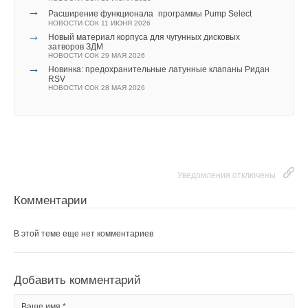
В этой теме еще нет комментариев
→
Расширение функционала программы Pump Select
НОВОСТИ СОК 11 ИЮНЯ 2026
→
Новый материал корпуса для чугунных дисковых
затворов ЗДМ
Добавить комментарий
НОВОСТИ СОК 29 МАЯ 2026
→
Новинка: предохранительные латунные клапаны Ридан
Ваше имя *
RSV
НОВОСТИ СОК 28 МАЯ 2026
Ваш E-mail *
Текст комментария
Уведомления отключены
Комментарии
В этой теме еще нет комментариев
На данный момент насосы CMS(L)-I представлены в России
в двух модификациях: односкоростная и трехскоростная.
Добавить комментарий
Односкоростная линейка включает два номинала насосов
Ваше имя *