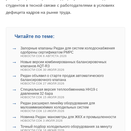
и повышает их эффективность, а также является удобным
→
От 3D-моделей к цифровым производственным средам:
студентов в тесной связке с работодателями в условиях
итоги участия «СиСофт Девелопмент» в ЦИПР-2026
инструментом для раннего обнаружения неисправностей. В
НОВОСТИ СОК 28 МАЯ 2026
дефицита кадров на рынке труда.
числе других улучшений следует выделить использование
→
Координационный центр развития ПО определил
стратегические задачи на 3 года
Текст комментария
светодиодной индикации для удобства подключения фаз
НОВОСТИ СОК 18 ДЕКАБРЯ 2025
в клеммной коробке.
→
Группа «Борлас» (ГК Softline) и АО «СиСофт
Девелопмент» подписали соглашение о стратегическом
Читайте по теме:
сотрудничестве
Одноступенчатые циркуляционные насосы Aikon CMS(L)-I
НОВОСТИ СОК 12 НОЯБРЯ 2025
→
→
Общий язык цифры между Россией и Беларусью
Запорные клапаны Ридан для систем холодоснабжения
с мокрым ротором и патрубками «ин-лайн» применяются
ЖУРНАЛ СОК ОКТЯБРЬ 2025
одобрены сертификатом РМРС
в бытовых системах водоснабжения, отопления, вентиляции
→
НОВОСТИ СОК 6 АВГУСТА 2026
Ценность внедрения трёхмерного проектирования
→
ЖУРНАЛ СОК ОКТЯБРЬ 2025
Новые версии комбинированных балансировочных
и кондиционирования, а также в промышленных системах
→
клапанов AQT‑R3
Линейка Model Studio CS обновлена пакетом SP1
циркуляции горячей воды и системах холодоснабжения.
НОВОСТИ СОК 30 ИЮЛЯ 2026
НОВОСТИ СОК 3 СЕНТЯБРЯ 2025
→
Ридан объявил о старте продаж автоматического
балансировочного клапана
НОВОСТИ СОК 27 ИЮЛЯ 2026
→
Специальная версия теплообменника НН19 с
давлением 32 бара
НОВОСТИ СОК 15 ИЮЛЯ 2026
→
Ридан расширил линейку оборудования для
малоаммиакоёмких холодильных систем
Уведомления отключены
НОВОСТИ СОК 13 ИЮЛЯ 2026
→
Новинка Ридан: манометры для ЖКХ и промышленности
Комментарии
НОВОСТИ СОК 3 ИЮЛЯ 2026
→
Точный подбор холодильного оборудования за минуту
НОВОСТИ СОК 16 ИЮНЯ 2026