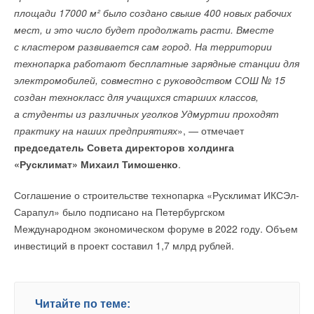
площади 17000 м² было создано свыше 400 новых рабочих
В этой теме еще нет комментариев
мест, и это число будет продолжать расти. Вместе
с кластером развивается сам город. На территории
Добавить комментарий
технопарка работают бесплатные зарядные станции для
электромобилей, совместно с руководством СОШ № 15
Ваше имя *
создан технокласс для учащихся старших классов,
а студенты из различных уголков Удмуртии проходят
практику на наших предприятиях
», — отмечает
Ваш E-mail *
председатель Совета директоров холдинга
«Русклимат» Михаил Тимошенко
.
Текст комментария
Соглашение о строительстве технопарка «Русклимат ИКСЭл-
Сарапул» было подписано на Петербургском
Международном экономическом форуме в 2022 году. Объем
инвестиций в проект составил 1,7 млрд рублей.
Читайте по теме: