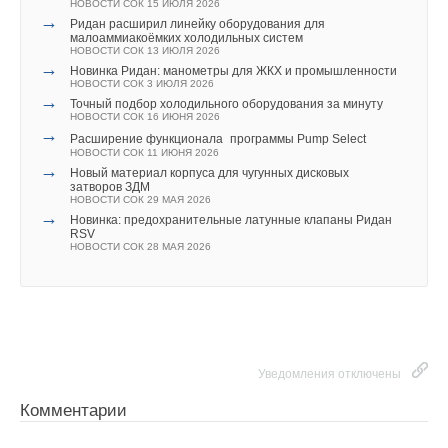
НОВОСТИ СОК 24 ИЮЛЯ 2026
НОВОСТИ СОК 15 ИЮЛЯ 2026
→
→
Уведомления отключены
В Дагестане ввели вторую очередь крупнейшей в России
Ридан расширил линейку оборудования для
ветроэлектростанции
малоаммиакоёмких холодильных систем
НОВОСТИ СОК 23 ИЮЛЯ 2026
НОВОСТИ СОК 13 ИЮЛЯ 2026
Комментарии
→
→
LONGi вновь установила мировой рекорд
Новинка Ридан: манометры для ЖКХ и промышленности
эффективности тандемных солнечных элементов —
НОВОСТИ СОК 3 ИЮЛЯ 2026
35,5%
→
Точный подбор холодильного оборудования за минуту
В этой теме еще нет комментариев
Уведомления отключены
НОВОСТИ СОК 22 ИЮЛЯ 2026
НОВОСТИ СОК 16 ИЮНЯ 2026
→
Расширение функционала программы Pump Select
Комментарии
НОВОСТИ СОК 11 ИЮНЯ 2026
→
Добавить комментарий
Новый материал корпуса для чугунных дисковых
затворов ЗДМ
В этой теме еще нет комментариев
НОВОСТИ СОК 29 МАЯ 2026
Ваше имя *
→
Новинка: предохранительные латунные клапаны Ридан
RSV
Уведомления отключены
НОВОСТИ СОК 28 МАЯ 2026
Добавить комментарий
Комментарии
Ваш E-mail *
Ваше имя *
В этой теме еще нет комментариев
Текст комментария
Ваш E-mail *
Уведомления отключены
Добавить комментарий
Комментарии
Ваше имя *
Текст комментария