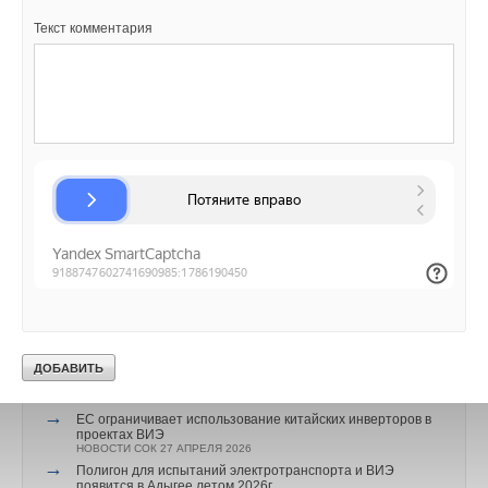
ИСТОЧНИК: NIKOLAY KITAEV
Текст комментария
Текст комментария
Текст комментария
Читайте по теме:
→
Росатом запустит гигафабрику литий-ионных батарей
для электроавтомобилей
НОВОСТИ СОК 14 ИЮЛЯ 2026
→
В Германии каждый второй владелец отказывается от
повторной покупки электромобиля
НОВОСТИ СОК 3 ИЮЛЯ 2026
→
Эксперты WEF: готовность стран к энергопереходу
снизилась впервые за 10 лет
НОВОСТИ СОК 25 ИЮНЯ 2026
→
В РФ испытали безопасные и энергоемкие аккумуляторы
для электромобилей и БПЛА
НОВОСТИ СОК 19 ИЮНЯ 2026
→
Европа сможет покрыть до 78% потребностей в литии за
счет собственной добычи
НОВОСТИ СОК 17 ИЮНЯ 2026
→
Заключена крупнейшая в мире сделка по поставке
натрий-ионных батарей для СНЭ
НОВОСТИ СОК 4 МАЯ 2026
→
ЕС ограничивает использование китайских инверторов в
проектах ВИЭ
НОВОСТИ СОК 27 АПРЕЛЯ 2026
→
Полигон для испытаний электротранспорта и ВИЭ
появится в Адыгее летом 2026г.