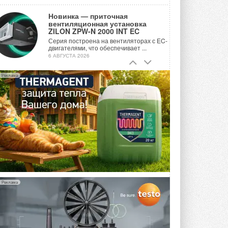
Новинка — приточная
вентиляционная установка
ZILON ZPW-N 2000 INT EC
Серия построена на вентиляторах с EC-
двигателями, что обеспечивает ...
6 АВГУСТА 2026
Учёные ЮУрГУ создали
Реклама
каскадную установку,
объединяющую солнечную и
геотермальную энергию
Природосберегающие технологии ...
6 АВГУСТА 2026
Для Арктики создали
технологию защиты
ветрогенераторов от аварий
Разработка учитывает влияние
мерзлоты, обледенения и снеговых ...
6 АВГУСТА 2026
Реклама
Гибридный тепловой насос PV/T
с одним общим испарителем
Исследователи предложили
конструкцию двухисточникового ...