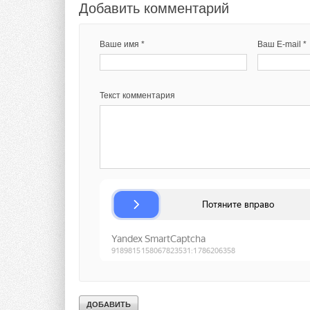
Добавить комментарий
Национальной Ас
Российско-Китай
Клуба теплоэнер
Ваше имя *
Ваш E-mail *
Получите Ваш бес
Промокод для бес
Текст комментария
До встречи на выс
Контакты для участ
Сергей Бордачев
Директор проекта
+7 (495) 6498775, д
sergei.bordachev@