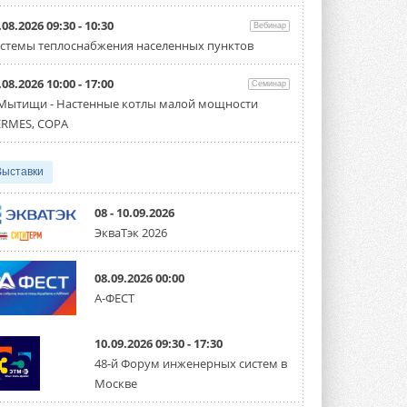
Организатором выступил торгово-
производственный холдинг ...
.08.2026 09:30 - 10:30
Вебинар
3 АВГУСТА 2026
стемы теплоснабжения населенных пунктов
«Датарк» испытал модульный
.08.2026 10:00 - 17:00
ЦОД с плотностью 54 кВт на
Семинар
стойку
 Мытищи - Настенные котлы малой мощности
Испытания прошли на собственной
RMES, COPA
производственной площадке и были ...
3 АВГУСТА 2026
Выставки
Samsung выпускает VRF-
систему DVM на R32
Линейка включает семь типоразмеров
08 - 10.09.2026
производительностью от 22,4 до 56 кВт.
ЭкваТэк 2026
Суммарная длина трубопроводов ...
3 АВГУСТА 2026
08.09.2026 00:00
«СиСофт Девелопмент» подвел
А-ФЕСТ
итоги конкурса студенческих
проектов «ТИМ-лидеры 2026»
Новый сезон конкурса «ТИМ-лидеры»
10.09.2026 09:30 - 17:30
стартует уже в сентябре 2026 года ...
3 АВГУСТА 2026
48-й Форум инженерных систем в
Москве
«Русклимат» укрепляет