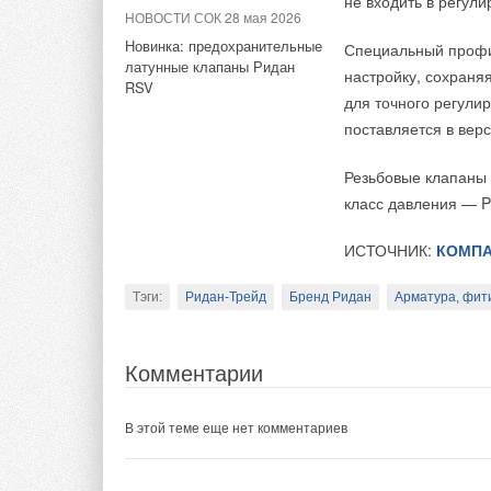
не входить в регули
НОВОСТИ СОК 28 мая 2026
Новинка: предохранительные
Выставка Heat&Elec
Специальный профи
латунные клапаны Ридан
Комментарии
участников рынка т
настройку, сохраня
RSV
целевых посетителя
для точного регули
Норильский Никель,
В этой теме еще нет комментариев
поставляется в верс
РЖД, Нижнекамская 
Резьбовые клапаны 
посещения
на офиц
Добавить комментарий
класс давления — 
Выставка Heat&Ele
ИСТОЧНИК:
КОМПА
и участии
:
Ваше имя *
Ваш E-mail *
Совета Федераци
Тэги:
Ридан-Трейд
Бренд Ридан
Арматура, фит
Комитета по эне
Министерства пр
Текст комментария
Министерства эн
Комментарии
Правительства г
Министерства эн
Ассоциации мало
В этой теме еще нет комментариев
Ассоциации «Мос
Ассоциации прои
Ассоциации комп