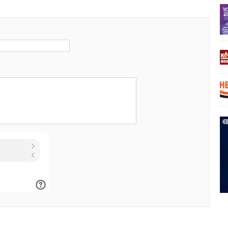
социации водоснабжения и водоотведения;
ской Палаты;
гетиков «Флогистон» /ОАО МПНУ «Энерготехмонтаж».
платный билет
платного посещения HEM23–0KCVJ
тавке!
ников
об. 154
gefera.ru