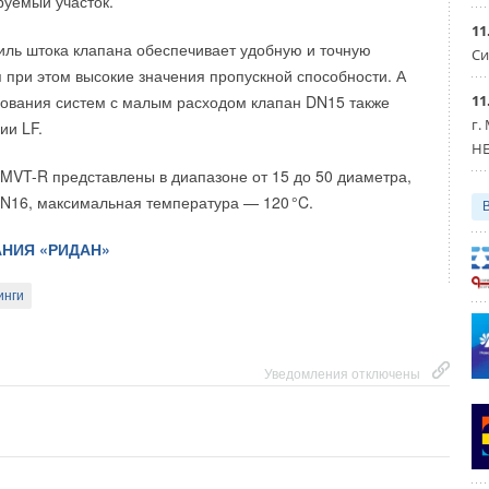
руемый участок.
11
tro | Machinery — это профессиональное сообщество
ль штока клапана обеспечивает удобную и точную
Си
еплоэнергетики. В 2022 году выставку посетило более 4500
Уведомления отключены
я при этом высокие значения пропускной способности. А
, среди которых: Газпром нефть, Транснефть, НОВАТЭК,
11
рования систем с малым расходом клапан DN15 также
 Росатом, Татнефть, Мособлгаз, Интер РАО Инжиниринг,
г.
ии LF.
HE
ТЭЦ и многие другие. Ознакомьтесь с
преимуществами
MVT-R представлены в диапазоне от 15 до 50 диаметра,
иальном сайте выставки.
PN16, максимальная температура — 12
0
°C.
ctro | Machinery 2023 проводится при поддержке
НИЯ «РИДАН»
и Российской Федерации;
инги
ргетики Государственной Думы Российской Федерации;
омышленности и торговли Российской Федерации;
ергетики Российской Федерации;
Уведомления отключены
орода Москвы (ГКУ «Энергетика»);
ергетики Московской области;
й энергетики;
облтеплоэнерго» (40 теплоэнергетических компаний);
зводителей трубопроводных систем;
рессорных заводов;