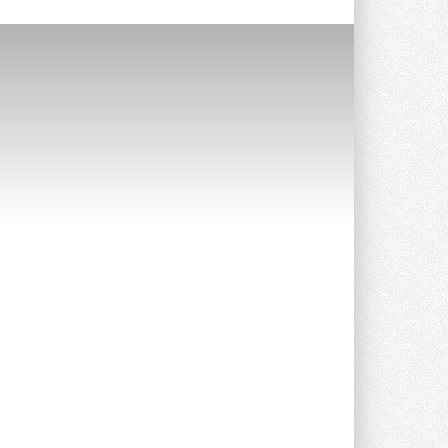
Уже через месяц в России
можно будет устанавливать
солнечные панели в МКД
С 1 сентября снимается запрет на
микрогенерацию в многоквартирных ...
30 ИЮЛЯ 2026
Канальные вентиляторы с ЕС-
двигателями Sysimple TRS EC
Poti
Новинка от Системэйр —
прямоугольный канальный ...
30 ИЮЛЯ 2026
Краска для окон: как выбрать
состав, который не
растрескается после первой
зимы
Частые вопросы о краске для окон ...
30 ИЮЛЯ 2026
СИЭНПИ РУС представила
новую серию консольных
насосов NM
Усовершенствованная гидравлика
помогает снизить энергопотребление ...
30 ИЮЛЯ 2026