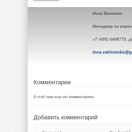
Контакты для посет
Инна Вахненко
Менеджер по марке
+7 (495) 6498775, д
inna.vakhnenko@ge
Комментарии
В этой теме еще нет комментариев
Добавить комментарий