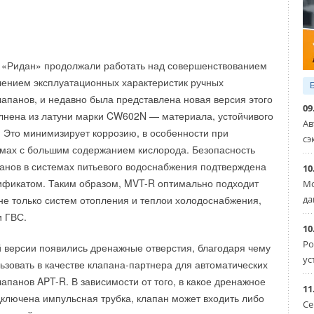
И130 предназначена для интеграции контроллера
.
 Р-КИ130 в системы мониторинга Danfoss AK-SM-8XX.
ctro | Machinery 2023
— более 150 ведущих
пно для заказа в
электронном магазине
. Техническую
арубежных производителей и поставщиков промышленного
 «Ридан» продолжали работать над совершенствованием
 для заказа и другую информацию можно найти в разделе
сии, Республики Беларусь, Киргизской Республики, Китая,
шением эксплуатационных характеристик ручных
нные системы управления
».
дии. Следить за списком участников можно
апанов, и недавно была представлена новая версия этого
09
.RU
йте в разделе
Новости
.
лнена из латуни марки CW602N — материала, устойчивого
Ав
 Это минимизирует коррозию, в особенности при
сэ
 выставки Heat&Electro | Machinery 2023
- это 3 дня
мах с большим содержанием кислорода. Безопасность
енций. Мероприятия деловой программы ориентированы
анов в системах питьевого водоснабжения подтверждена
10
нерирующих компаний, энергетиков коммунального
ификатом. Таким образом, MVT-R оптимально подходит
Мо
нных предприятий различных отраслей, имеющих
да
не только систем отопления и теплои холодоснабжения,
центры, либо планирующих их создание или
и ГВС.
 конференции на выставке 2023 году проведут:
10
Ро
теплоэнерго», Ассоциация малой энергетики,
й версии появились дренажные отверстия, благодаря чему
ус
ционных предприятий в энергетике «ЭнергоИнновация»,
зовать в качестве клапана-партнера для автоматических
дителей трубопроводных систем (АПТС) и другие. Полный
апанов APT-R. В зависимости от того, в какое дренажное
11
 доступен на официальном сайте в разделе
Деловая
дключена импульсная трубка, клапан может входить либо
Се
гуляторы, модули, термостаты,...