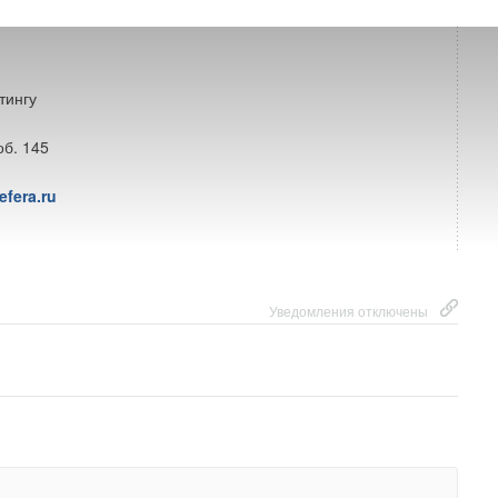
ителей
тингу
об. 145
fera.ru
Уведомления отключены