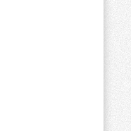
опроса Daikin о восприятии жары ...
28 ИЮЛЯ 2026
CDU производства LG прошёл
валидацию NVIDIA для ИИ-дата-
центров
Компания становится официальным
партнёром NVIDIA по системам ...
28 ИЮЛЯ 2026
В Великобритании предлагают
сделать кондиционирование
обязательным для новостроек
Либеральные демократы внесли
предложение оснащать все новые ...
1
28 ИЮЛЯ 2026
В Подмосковье запустят
производство холодильной
техники и теплообменного
оборудования
Проект реализует компания «ВЕЗА» ...
28 ИЮЛЯ 2026
Ридан объявил о старте продаж
автоматического
балансировочного клапана