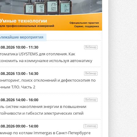
5 АВГУСТА 2026
21-й ежегодный форум
«ЦОД-2026»
Мероприятие пройдет 2-3 сентября в
отеле Radisson Slavyanskaya. Форум
посетит более двух тысяч участников ...
Ближайшие мероприятия
5 АВГУСТА 2026
.08.2026 10:00 - 11:30
Вебинар
Китайская Shenling представила
томатика USYSTEMS для отопления. Как
линейку тепловых насосов
кономить на коммуналке используя автоматику
«воздух-вода» на R290
Серия ThermaX R290 All-In-One
включает три модели ...
.08.2026 13:00 - 14:30
Вебинар
4 АВГУСТА 2026
ниторинг, поиск отклонений и дефектоскопия по
нным ТЛО. Часть 2
Тепловые насосы в связке с
солнечной генерацией и
накопителем снижают
.08.2026 14:00 - 16:00
Вебинар
потребление на 60%
ль систем накопления энергии в повышении
Исследователи из Италии установили ...
тойчивости и гибкости электрических сетей
4 АВГУСТА 2026
«РУСКЛИМАТ Fest 2026» в Уфе
.08.2026 09:00 - 14:00
Семинар
собрал свыше 700 профи
минар по котлам Immergas в Санкт-Петербурге
климатической отрасли