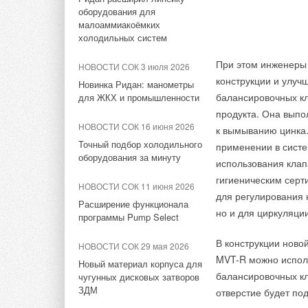
Сетевая карта Р-АК
Aquatherm Almaty 2026:
оборудования для
оборудование, ВИЭ
испарителя «Ридан»
НОВОСТИ СОК 16 июня 2026
ключевая платформа для
малоаммиакоёмких
Точный подбор холодильного
развития инженерных систем
холодильных систем
Участники Heat&Ele
Оборудование досту
оборудования за минуту
Центральной Азии
отечественных и з
При этом инженеры
документацию, коды
НОВОСТИ СОК 3 июля 2026
НОВОСТИ СОК 11 июня 2026
НОВОСТИ СОК 17 июля 2026
оборудования из Рос
конструкции и улуч
каталога «
Электро
Новинка Ридан: манометры
Турции, Ирана и Ин
Расширение функционала
Впервые на Heat&Power:
балансировочных кл
для ЖКХ и промышленности
программы Pump Select
Форум «Собственная
ИСТОЧНИК:
RIDAN
на официальном са
продукта. Она выпо
генерация»
НОВОСТИ СОК 16 июня 2026
к вымыванию цинка.
НОВОСТИ СОК 29 мая 2026
Деловая программа
Точный подбор холодильного
применении в систе
НОВОСТИ СОК 10 июля 2026
Новый материал корпуса для
оборудования за минуту
профильных конфер
использования клап
чугунных дисковых затворов
Всемирный день холода
на специалистов ге
гигиеническим серт
ЗДМ
(World Refrigeration Day)
НОВОСТИ СОК 11 июня 2026
сектора, промышле
представил сообщество
для регулирования 
Расширение функционала
WRD365
собственные энерго
НОВОСТИ СОК 28 мая 2026
но и для циркуляци
программы Pump Select
модернизацию. Свои
Новинка: предохранительные
НОВОСТИ СОК 2 июля 2026
Ассоциация «Мособл
латунные клапаны Ридан
В конструкции ново
НОВОСТИ СОК 29 мая 2026
RSV
Как «Русклимат» формирует
Ассоциация иннова
MVT-R можно исполь
Новый материал корпуса для
новые стандарты в ОВКЭС
Ассоциация произво
балансировочных кл
чугунных дисковых затворов
ЗДМ
список мероприятий
отверстие будет по
Тэги:
Ридан-Трейд
Бренд Ридан
Автоматика, ре
программа
.