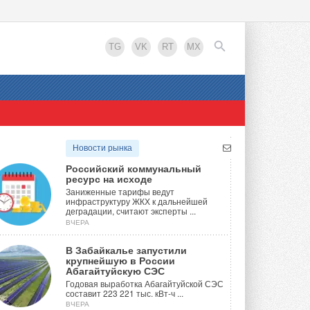
TG
VK
RT
MX
EN
Новости рынка
Российский коммунальный
ресурс на исходе
Заниженные тарифы ведут
инфраструктуру ЖКХ к дальнейшей
деградации, считают эксперты ...
ВЧЕРА
В Забайкалье запустили
крупнейшую в России
Абагайтуйскую СЭС
Годовая выработка Абагайтуйской СЭС
составит 223 221 тыс. кВт-ч ...
ВЧЕРА