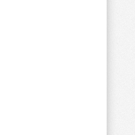
Группа «Теплолюкс» открыла
новую производственную
площадку
Открытие нового завода состоялось
сегодня в Мытищах ...
29 ИЮЛЯ 2026
Stiebel Eltron — спонсирует
международные соревнования
25 спортсменов, выступающих в
прыжках с трамплина и лыжном
двоеборье на международных ...
29 ИЮЛЯ 2026
Новый фирменный магазин
Midea открылся в Сургуте
Компания «Даичи» совместно с
партнером «Энердрим» открыла новый
фирменный магазин Midea в Сургуте ...
29 ИЮЛЯ 2026
Токио — лидер по
интенсивности использования
кондиционеров
Данные получены в ходе очередного