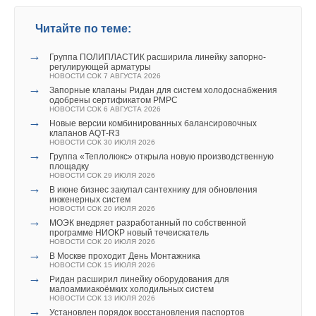
необходимые точные данные для принятия решений при
создании энергоэффективных геотермальных систем для
Комментарии
Читайте по теме:
Текст комментария
зданий.
→
В этой теме еще нет комментариев
Группа ПОЛИПЛАСТИК расширила линейку запорно-
регулирующей арматуры
ИСТОЧНИК: ГЛОБАЛЬНАЯ ЭНЕРГИЯ
НОВОСТИ СОК 7 АВГУСТА 2026
→
Запорные клапаны Ридан для систем холодоснабжения
одобрены сертификатом РМРС
Добавить комментарий
НОВОСТИ СОК 6 АВГУСТА 2026
Читайте по теме:
→
Новые версии комбинированных балансировочных
Ваше имя *
клапанов AQT‑R3
→
В Забайкалье запустили крупнейшую в России
НОВОСТИ СОК 30 ИЮЛЯ 2026
Абагайтуйскую СЭС
→
Группа «Теплолюкс» открыла новую производственную
НОВОСТИ СОК 7 АВГУСТА 2026
площадку
→
Учёные ЮУрГУ создали каскадную установку,
НОВОСТИ СОК 29 ИЮЛЯ 2026
Ваш E-mail *
объединяющую солнечную и геотермальную энергию
→
В июне бизнес закупал сантехнику для обновления
НОВОСТИ СОК 6 АВГУСТА 2026
инженерных систем
→
Гибридный тепловой насос PV/T с одним общим
НОВОСТИ СОК 20 ИЮЛЯ 2026
испарителем
→
МОЭК внедряет разработанный по собственной
НОВОСТИ СОК 5 АВГУСТА 2026
Текст комментария
программе НИОКР новый течеискатель
→
Китайская Shenling представила линейку тепловых
НОВОСТИ СОК 20 ИЮЛЯ 2026
насосов «воздух-вода» на R290
→
В Москве проходит День Монтажника
НОВОСТИ СОК 4 АВГУСТА 2026
НОВОСТИ СОК 15 ИЮЛЯ 2026
→
Тепловые насосы в связке с солнечной генерацией и
→
Ридан расширил линейку оборудования для
накопителем снижают потребление на 60%
малоаммиакоёмких холодильных систем
НОВОСТИ СОК 4 АВГУСТА 2026
НОВОСТИ СОК 13 ИЮЛЯ 2026
→
США запретили использование иностранных
→
Установлен порядок восстановления паспортов