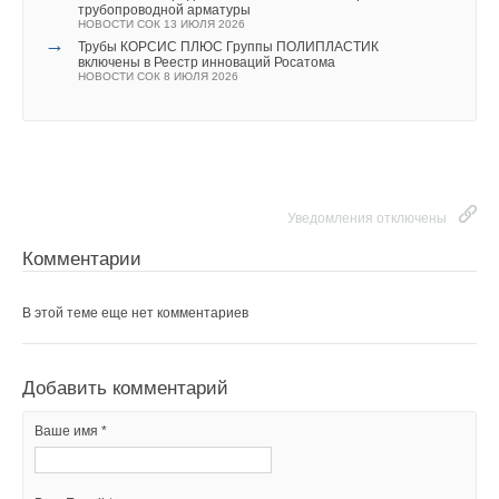
инверторов
трубопроводной арматуры
НОВОСТИ СОК 31 ИЮЛЯ 2026
НОВОСТИ СОК 13 ИЮЛЯ 2026
→
Уже через месяц в России можно будет устанавливать
→
Трубы КОРСИС ПЛЮС Группы ПОЛИПЛАСТИК
солнечные панели в МКД
включены в Реестр инноваций Росатома
НОВОСТИ СОК 30 ИЮЛЯ 2026
НОВОСТИ СОК 8 ИЮЛЯ 2026
→
ВИЭ обойдут уголь по выработке электроэнергии в
текущем году
НОВОСТИ СОК 27 ИЮЛЯ 2026
→
Stiebel Eltron отмечает 50 лет производства тепловых
насосов
НОВОСТИ СОК 24 ИЮЛЯ 2026
→
Китай опубликовал план развития сектора ВИЭ на
период 2026-2030 гг.
Уведомления отключены
НОВОСТИ СОК 24 ИЮЛЯ 2026
Комментарии
В этой теме еще нет комментариев
Уведомления отключены
Добавить комментарий
Комментарии
Ваше имя *
В этой теме еще нет комментариев