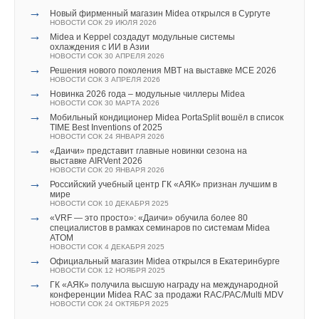
счёт утилизации отходов ЛПК, АПК и коммунального
НОВОСТИ СОК 29 АВГУСТА 2024
экогенераторов
→
Новый фирменный магазин Midea открылся в Сургуте
хозяйства
→
НОВОСТИ СОК 11 СЕНТЯБРЯ 2025
Энергобезопасность предприятий в современных
НОВОСТИ СОК 29 ИЮЛЯ 2026
ЖУРНАЛ СОК ИЮНЬ 2025
→
условиях
В МЭИ разработан термоэлектрический генератор
→
→
Midea и Keppel создадут модульные системы
Власти Архангельской области намерены перевести 155
НОВОСТИ СОК 28 АВГУСТА 2024
НОВОСТИ СОК 29 ЯНВАРЯ 2025
охлаждения с ИИ в Азии
котельных на биотопливо
→
→
В Москве создали «быстрые» электросети для
Гигантский преобразователь энергии волн запустили в
НОВОСТИ СОК 30 АПРЕЛЯ 2026
НОВОСТИ СОК 17 АПРЕЛЯ 2025
автономного использования
Австралии
→
→
Решения нового поколения MBT на выставке MCE 2026
Минпромторг РФ предлагает программу по переводу
НОВОСТИ СОК 19 ИЮНЯ 2024
НОВОСТИ СОК 11 СЕНТЯБРЯ 2024
НОВОСТИ СОК 3 АПРЕЛЯ 2026
ряда котельных на пеллеты
→
→
Планы ЕС переходу на ВИЭ сталкиваются со
Домашний генератор Aquaria производит из воздуха до
→
НОВОСТИ СОК 15 АПРЕЛЯ 2025
Новинка 2026 года – модульные чиллеры Midea
значительным препятствием — нехваткой
90 литров питьевой воды в день
→
НОВОСТИ СОК 30 МАРТА 2026
В Архангельске завершается постройка самой большой
трансформаторов
НОВОСТИ СОК 2 СЕНТЯБРЯ 2024
→
в регионе котельной на биотопливе
Мобильный кондиционер Midea PortaSplit вошёл в список
НОВОСТИ СОК 14 МАЯ 2024
→
В Томске улучшили виртуальный генератор для
НОВОСТИ СОК 28 МАРТА 2025
TIME Best Inventions of 2025
→
Перспективы роста мирового рынка портативных
стабильной работы гибридных электросетей
→
НОВОСТИ СОК 24 ЯНВАРЯ 2026
Сравнение трубчатого и пластинчатого
электростанций, 2022–2028 годы
НОВОСТИ СОК 30 АВГУСТА 2024
→
теплообменников в качестве первой ступени
«Даичи» представит главные новинки сезона на
НОВОСТИ СОК 29 ДЕКАБРЯ 2023
→
Крупнейшие поставщики аккумуляторов для систем
воздухоподогревателя котла
выставке AIRVent 2026
накопления энергии в 1 полугодии 2024
ЖУРНАЛ СОК ДЕКАБРЬ 2024
НОВОСТИ СОК 20 ЯНВАРЯ 2026
НОВОСТИ СОК 29 АВГУСТА 2024
→
→
В Красноярске по проекту «Чистый воздух» установят
Российский учебный центр ГК «АЯК» признан лучшим в
→
Энергобезопасность предприятий в современных
1,7 тыс. экологичных котлов
мире
условиях
НОВОСТИ СОК 31 ОКТЯБРЯ 2024
НОВОСТИ СОК 10 ДЕКАБРЯ 2025
НОВОСТИ СОК 28 АВГУСТА 2024
→
→
Кабмин расширил программу поддержки перехода на
«VRF — это просто»: «Даичи» обучила более 80
→
В Москве создали «быстрые» электросети для
высокотехнологичное котельное оборудование
специалистов в рамках семинаров по системам Midea
автономного использования
НОВОСТИ СОК 20 АВГУСТА 2024
ATOM
Уведомления отключены
НОВОСТИ СОК 19 ИЮНЯ 2024
→
НОВОСТИ СОК 4 ДЕКАБРЯ 2025
Производство пеллет падает
→
Планы ЕС переходу на ВИЭ сталкиваются со
→
НОВОСТИ СОК 22 АПРЕЛЯ 2024
Официальный магазин Midea открылся в Екатеринбурге
Комментарии
значительным препятствием — нехваткой
НОВОСТИ СОК 12 НОЯБРЯ 2025
трансформаторов
→
ГК «АЯК» получила высшую награду на международной
НОВОСТИ СОК 14 МАЯ 2024
конференции Midea RAC за продажи RAC/PAC/Multi MDV
→
Перспективы роста мирового рынка портативных
В этой теме еще нет комментариев
НОВОСТИ СОК 24 ОКТЯБРЯ 2025
электростанций, 2022–2028 годы