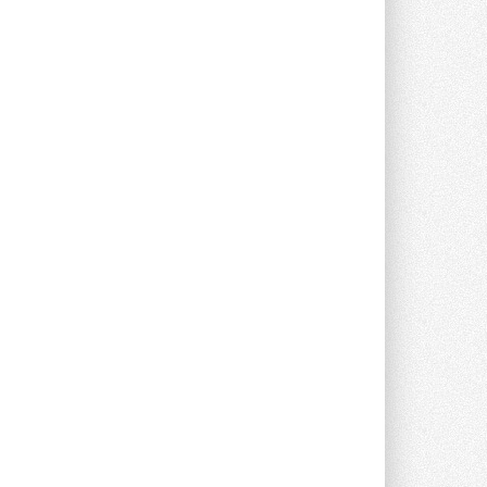
опроса Daikin о восприятии жары ...
28 ИЮЛЯ 2026
CDU производства LG прошёл
валидацию NVIDIA для ИИ-дата-
центров
Компания становится официальным
партнёром NVIDIA по системам ...
28 ИЮЛЯ 2026
В Великобритании предлагают
сделать кондиционирование
обязательным для новостроек
Либеральные демократы внесли
предложение оснащать все новые ...
1
28 ИЮЛЯ 2026
В Подмосковье запустят
производство холодильной
техники и теплообменного
оборудования
Проект реализует компания «ВЕЗА» ...
28 ИЮЛЯ 2026
Ридан объявил о старте продаж
автоматического
балансировочного клапана