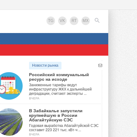
TG
VK
RT
MX
EN
Новости рынка
Российский коммунальный
ресурс на исходе
Заниженные тарифы ведут
инфраструктуру ЖКХ к дальнейшей
деградации, считают эксперты ...
ВЧЕРА
В Забайкалье запустили
крупнейшую в России
Абагайтуйскую СЭС
Годовая выработка Абагайтуйской СЭС
составит 223 221 тыс. кВт-ч ...
ВЧЕРА