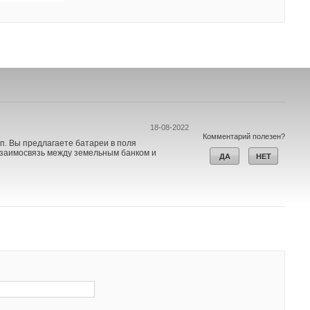
18-08-2022
Комментарий полезен?
. 32 кВт. Холдинг располагает земельным
ДА
НЕТ
18-08-2022
Комментарий полезен?
п. Вы предлагаете батареи в поля
взаимосвязь между земельным банком и
ДА
НЕТ
спытания кровельной системы по железобетонному
риалами «ПЕНОПЛЭКС»
КС», являясь ответственным производителем,