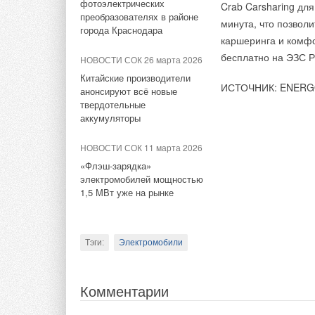
фотоэлектрических
ПЕНОПЛЭКС
позвол
Crab Carsharing для
компании «Дон Агр
преобразователях в районе
интенсивностью воз
минута, что позвол
города Краснодара
более одного раза 
каршеринга и комф
Мы рассчитываем,
от ряда решений с 
бесплатно на ЭЗС Р
заботиться об ок
НОВОСТИ СОК 26 марта 2026
с размещенным на к
на энергоснабжени
Китайские производители
ИСТОЧНИК: ENERG
Предусматривает в
анонсируют всё новые
последнее особенн
твердотельные
прочных, влагосто
ООО «Умная энерг
аккумуляторы
________________
НОВОСТИ СОК 11 марта 2026
«Флэш-зарядка»
Справка:
электромобилей мощностью
1,5 МВт уже на рынке
Группа компаний Don
(Ростовская област
располагает земель
Тэги:
Электромобили
занимаются выращи
подсолнечник, куку
КРС, из которого по
Комментарии
активно внедряет 