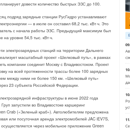
 планирует довести количество быстрых ЭЗС до 100.
теллекта, увеличили объём производства органической
янной основе обновляем парк техники.
сяц подряд зарядные станции РусГидро устанавливают
лектроэнергии — в июле он составил 68,2 тыс. кВт·ч. Это
ика — следующий и логичный шаг в реализации ESG-
затель с начала работы ЭЗС. Предыдущий максимум был
динга, который позволит уменьшить не только вред
 на уровне 54,5 тыс. кВт·ч.
 расходы в долгосрочной перспективе. И на этом мы
09
не намерены
», — сказал генеральный директор ООО «Дон
ный слой — ПВХ мембрана PLASTFOIL®
ти электрозарядных станций на территории Дальнего
Ав
рожцев
.
реализует масштабный проект «Шелковый путь», в рамках
сэ
менты PROPLUG®
сеть компании соединит Москву с Владивостоком. Проект
танция состоит из батарей мощностью 460 Вт каждая,
10
овку на всей протяженности трассы более 100 зарядных
ого инвертора Fronius (Австрия) и наземной системы
 слой — cтеклохолст PLASTFOIL® CANVAS
Мо
ием между ними не более 150 км. «Шелковый путь»
p. По расчетам компании «Умная Энергия», прибыль
да
ерез 23 субъекта Российской Федерации.
ный слой — экструзионный пенополистирол ПЕНОПЛЭКС®
чной энергии за десять лет должна составить более
10
электрозарядной инфраструктуры в июне 2022 года
ый слой
Ро
 Груп запустили во Владивостоке каршеринг
ько лет агропредприятия охотно переходят
ус
een Crab («Зеленый краб»). Автолюбителям предложена
 основание
энергетику. Так, к примеру, они входят топ-3 по числу
овая или посуточная аренда электромобилей JAC iEV7S,
11
чных электростанций в России, а установленная
о применение прочного теплоизоляционного слоя
й осуществляется через мобильное приложение Green
Се
ий в этом году приблизилась к 4 МВт. Проект