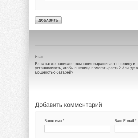
Олег Иванович
Читаешь такие новости и не знаешь смеяться или плакать
банком более 67,3 тыс. га.
Да, бурно у нас развивается ВИЭ
Иван
В статье же написано, компания выращивает пшеницу и т
устанавливать, чтобы пшенице помогать расти? Или где 
мощностью батарей?
Добавить комментарий
Рис. 1. Огневые и
основанию с мате
Ваше имя *
Ваш E-mail *
Компания «ПЕНОПЛЭ