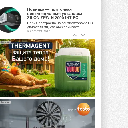
Новинка — приточная
вентиляционная установка
ZILON ZPW-N 2000 INT EC
Серия построена на вентиляторах с EC-
двигателями, что обеспечивает ...
6 АВГУСТА 2026
Учёные ЮУрГУ создали
Реклама
каскадную установку,
объединяющую солнечную и
геотермальную энергию
Природосберегающие технологии ...
6 АВГУСТА 2026
Для Арктики создали
технологию защиты
ветрогенераторов от аварий
Разработка учитывает влияние
мерзлоты, обледенения и снеговых ...
6 АВГУСТА 2026
Реклама
Гибридный тепловой насос PV/T
с одним общим испарителем
Исследователи предложили
конструкцию двухисточникового ...