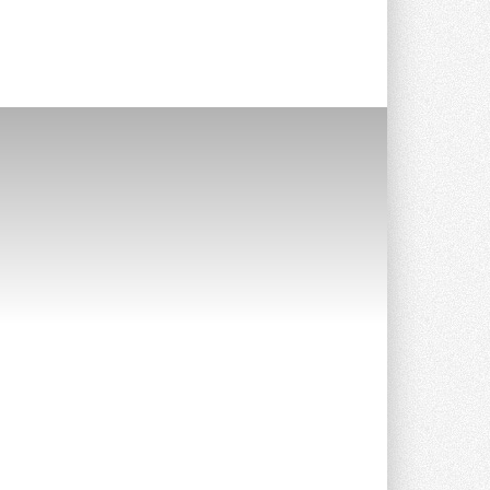
Уже через месяц в России
можно будет устанавливать
солнечные панели в МКД
С 1 сентября снимается запрет на
микрогенерацию в многоквартирных ...
30 ИЮЛЯ 2026
Канальные вентиляторы с ЕС-
двигателями Sysimple TRS EC
Poti
Новинка от Системэйр —
прямоугольный канальный ...
30 ИЮЛЯ 2026
Краска для окон: как выбрать
состав, который не
растрескается после первой
зимы
Частые вопросы о краске для окон ...
30 ИЮЛЯ 2026
СИЭНПИ РУС представила
новую серию консольных
насосов NM
Усовершенствованная гидравлика
помогает снизить энергопотребление ...
30 ИЮЛЯ 2026