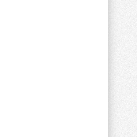
Группа «Теплолюкс» открыла
новую производственную
площадку
Открытие нового завода состоялось
сегодня в Мытищах ...
29 ИЮЛЯ 2026
Stiebel Eltron — спонсирует
международные соревнования
25 спортсменов, выступающих в
прыжках с трамплина и лыжном
двоеборье на международных ...
29 ИЮЛЯ 2026
Новый фирменный магазин
Midea открылся в Сургуте
Компания «Даичи» совместно с
партнером «Энердрим» открыла новый
фирменный магазин Midea в Сургуте ...
29 ИЮЛЯ 2026
Токио — лидер по
интенсивности использования
кондиционеров
Данные получены в ходе очередного