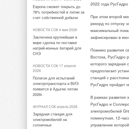
2022 года РусГидро
искусственного ин
Европа сможет покрыть до
НОВОСТИ СОК 24 июля 2026
НОВОСТИ СОК 10 февраля
78% потребностей в литии за
пшеницы, на посто
Китай опубликовал план
2023
При этом второй ме
счет собственной добычи
развития сектора ВИЭ на
Строительство курорта
рекорд по отпуску э
«Зелёная» энергет
период 2026-2030 гг.
Манжерок с ПЕНОПЛЭКС
НОВОСТИ СОК 4 мая 2026
максимальный пока
стратегии агрохол
Состав системы
Заключена крупнейшая в
зафиксирован в июне
НОВОСТИ СОК 23 июля 2026
для экологии, но и
НОВОСТИ СОК 30 января 2023
мире сделка по поставке
В Дагестане ввели вторую
останавливаться 
1. Гидроизоляцион
натрий-ионных батарей для
ПЕНОПЛЭКС в
Помимо развития се
очередь крупнейшей в
Агро»
Сергей Запо
СНЭ
строительстве терминала
России ветроэлектростанции
Востока, РусГидро 
аэропорта
2. Крепежные эле
которого зарядная 
Солнечная электрос
НОВОСТИ СОК 17 апреля
НОВОСТИ СОК 22 июля 2026
предполагает устан
2026
НОВОСТИ СОК 15 декабря
европейского сетев
3. Разделительный
LONGi вновь установила
2022
станций с расстоян
Полигон для испытаний
крепления Termocli
мировой рекорд
электротранспорта и ВИЭ
Компания ПЕНОПЛЭКС
РусГидро пройдет ч
4. Теплоизоляцион
от генерации солне
эффективности тандемных
появится в Адыгее летом
запустила новый сайт
солнечных элементов —
3,4 млн руб.
2026г.
В рамках развития 
35,5%
5. Пароизоляционн
РусГидро и Соллерс
«
Последние нескол
ЖУРНАЛ СОК апрель 2026
НОВОСТИ СОК 22 июля 2026
электромобилей Gr
6. Железобетонное
на возобновляемую 
Зарядная станция для
Германия подключила более
поминутная, 12-час
электромобилей на
построенных солне
1 ГВт морской
Важно отметить, чт
управление которо
солнечных
мощность их станц
ветроэнергетики за полгода