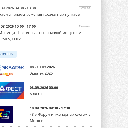
Организатором выступил торгово-
производственный холдинг ...
.08.2026 09:30 - 10:30
Вебинар
3 АВГУСТА 2026
стемы теплоснабжения населенных пунктов
«Датарк» испытал модульный
.08.2026 10:00 - 17:00
ЦОД с плотностью 54 кВт на
Семинар
стойку
 Мытищи - Настенные котлы малой мощности
Испытания прошли на собственной
RMES, COPA
производственной площадке и были ...
3 АВГУСТА 2026
Выставки
Samsung выпускает VRF-
систему DVM на R32
Линейка включает семь типоразмеров
08 - 10.09.2026
производительностью от 22,4 до 56 кВт.
ЭкваТэк 2026
Суммарная длина трубопроводов ...
3 АВГУСТА 2026
08.09.2026 00:00
«СиСофт Девелопмент» подвел
А-ФЕСТ
итоги конкурса студенческих
проектов «ТИМ-лидеры 2026»
Новый сезон конкурса «ТИМ-лидеры»
10.09.2026 09:30 - 17:30
стартует уже в сентябре 2026 года ...
3 АВГУСТА 2026
48-й Форум инженерных систем в
Москве
«Русклимат» укрепляет