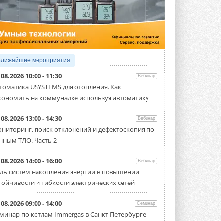
5 АВГУСТА 2026
21-й ежегодный форум
«ЦОД-2026»
Мероприятие пройдет 2-3 сентября в
отеле Radisson Slavyanskaya. Форум
посетит более двух тысяч участников ...
Ближайшие мероприятия
5 АВГУСТА 2026
.08.2026 10:00 - 11:30
Вебинар
Китайская Shenling представила
томатика USYSTEMS для отопления. Как
линейку тепловых насосов
кономить на коммуналке используя автоматику
«воздух-вода» на R290
Серия ThermaX R290 All-In-One
включает три модели ...
.08.2026 13:00 - 14:30
Вебинар
4 АВГУСТА 2026
ниторинг, поиск отклонений и дефектоскопия по
нным ТЛО. Часть 2
Тепловые насосы в связке с
солнечной генерацией и
накопителем снижают
.08.2026 14:00 - 16:00
Вебинар
потребление на 60%
ль систем накопления энергии в повышении
Исследователи из Италии установили ...
тойчивости и гибкости электрических сетей
4 АВГУСТА 2026
«РУСКЛИМАТ Fest 2026» в Уфе
.08.2026 09:00 - 14:00
Семинар
собрал свыше 700 профи
минар по котлам Immergas в Санкт-Петербурге
климатической отрасли