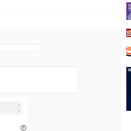
зводства сельхозпродукции и обеспечения устойчивого
нга.
» — Первый в России системный интегратор в области
проводились на специальной установке — печи,
ргетики и умных технологий управления. Основана в 2016
овать пожар внутри объекта и оценить его влияние
ется на проектировании, поставке оборудования, монтаже
ельных состояний конструкции с предельно возможным
 работах систем возобновляемой энергетики.
пытаний пролетом — 6 метров (Рис. 1). В ходе испытаний
твердила предел огнестойкости REI 90 (не менее 1,5
 огневого воздействия — пожара), что позволит применять
повышенными пожарно-техническими требованиями,
 степени огнестойкости, например, жилые дома, больницы
комментарии к новости (
2
)
е объекты. Система соответствует требованиям
ивов по пожарной опасности и требованиям
на №123 «Технический регламент о требованиях пожарной
Уведомления отключены