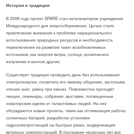
Ответственное отношение к природным ресурсам
История и традиции
цифровой передачи данных во ФГИС «Аршин». В эту
и энергосбережение — не только один из самых популярных
систему заносится информация обо всех приборах учета,
мировых трендов. Это важнейший шаг по пути преодоления
В 2008 году проект SPARE стал катализатором учреждения
прошедших проверку.
назревающего экологического кризиса.
Международного дня энергосбережения. Целью стало
привлечение внимания к проблеме нерационального
«
Установить индивидуальные приборы учета может
Наши рекомендации помогут остановить бесконтрольную
использования природных ресурсов и необходимость
любая организация, осуществляющая такой вид
трату воды и электричества, сохранив при этом тепло и уют
переключения на развитие таких возобновляемых
деятельности. При этом выполнить поверку ИПУ могут
в вашем доме. Кстати, с помощью инновационных
источников, как энергия ветра, солнца, космическое
только аккредитованные организации, обладающие
технологий ресурсосбережения и несложных экологических
излучение и многие другие.
правом на проведение данного вида работ и внесенные
привычек можно вдвое уменьшить счета за коммунальные
в единый реестр Росстандарта
», — пояснили
услуги — рассказываем как.
Существует традиция проводить день без использования
в Мосжилинспекции. «
Потребителям и исполнителям
электроэнергии, посвятить его живому общению, застольям,
коммунальных услуг следует учитывать, что при
Светодиодные лампы
чтению книг, ужину при свечах. Повсеместно проходят
судебных разбирательствах в делах об исправности
лекции, семинары, собрания, выставки, посвященные
индивидуальных приборов учета, суды примут
Искусственный свет делает дом безопаснее и уютнее,
новаторским идеям от талантливых людей. На них
во внимание, соответствовала ли поверка счетчика
особенно в дождливые осенние и холодные зимние вечера.
обсуждаются новые проекты, такие как оптимизация работы
национальному стандарту
», — отметили в ведомстве.
При этом люстры и лампы забирают около 3
0
% всей
солнечных батарей, разработка установок
электроэнергии в квартире. Чтобы снизить ее расход,
гидроэлектростанций на быстрых реках, модернизация
замените классические лампы накаливания светодиодными
ветряных электростанций. В последние несколько лет все