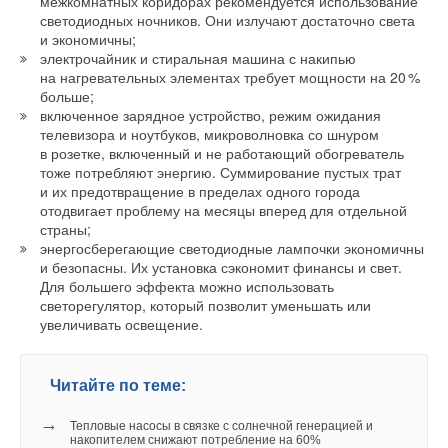
появилась возможность бесконтрольно ее тратить. Начните
межкомнатных коридорах рекомендуется использование
Помимо этого, с 1 сентября исполнители коммунальных
светодиодных ночников. Они излучают достаточно света
бережнее относиться к природе: регулируйте напор воды,
услуг не должны требовать от собственников бумажные
и экономичны;
плотно закручивайте краны сразу после использования и не
свидетельства о поверке индивидуальных приборов учета,
электрочайник и стиральная машина с накипью
забывайте выключать воду, когда чистите зубы. Правильные
на нагревательных элементах требует мощности на 2
0
%
напомнили в Мосжилинспекции. Такие сведения
больше;
привычки — это не единственный способ сохранить водные
управляющие организации и ресурсоснабжающие
включенное зарядное устройство, режим ожидания
ресурсы планеты.
организации обязаны получать из единого реестра
телевизора и ноутбуков, микроволновка со шнуром
в розетке, включенный и не работающий обогреватель
измерений.
В несколько раз сократить их расход помогают
тоже потребляют энергию. Суммирование пустых трат
посудомоечные машины и экономичные модели смесителей.
и их предотвращение в пределах одного города
отодвигает проблему на месяцы вперед для отдельной
Если вы не готовы менять сантехнику, купите насадку-
страны;
аэратор. Обычно через открытый кран уходит около 15 л
ИСТОЧНИК: REALTY.RBC.RU
энергосберегающие светодиодные лампочки экономичны
воды в минуту, но с этим устройством ее расход
и безопасны. Их установка сэкономит финансы и свет.
сокращается до 6–8 л. При этом напор почти не меняется —
Для большего эффекта можно использовать
Читайте по теме:
светорегулятор, который позволит уменьшать или
он выравнивается за счет насыщения жидкости кислородом.
увеличивать освещение.
→
Российский коммунальный ресурс на исходе
Экологичная стирка
НОВОСТИ СОК 7 АВГУСТА 2026
→
Уже через месяц в России можно будет устанавливать
Читайте по теме:
солнечные панели в МКД
Экономить электричество помогает экологичная стирка.
НОВОСТИ СОК 30 ИЮЛЯ 2026
Попробуйте реже пользоваться машинкой: загружайте ее по
→
→
Коалиция из 19 штатов и Нью-Йорка подала в суд на
Тепловые насосы в связке с солнечной генерацией и
EPA
накопителем снижают потребление на 60%
максимуму (но не перегружайте) и не запускайте полный