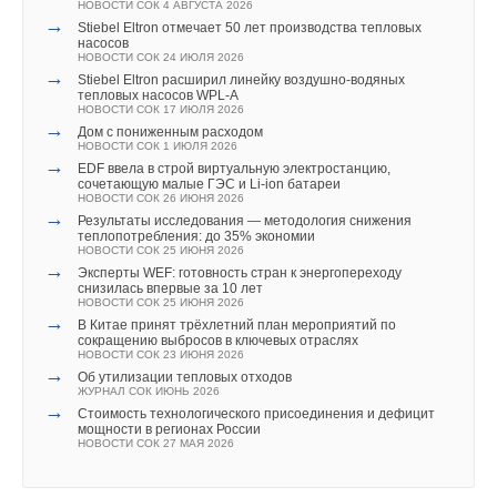
НОВОСТИ СОК 23 ИЮЛЯ 2026
НОВОСТИ СОК 4 АВГУСТА 2026
двухчасовой цикл.
→
→
Города начнут строить по ГОСТу с учетом изменений
Stiebel Eltron отмечает 50 лет производства тепловых
климата
насосов
НОВОСТИ СОК 22 ИЮЛЯ 2026
НОВОСТИ СОК 24 ИЮЛЯ 2026
Экоактивисты советуют также сделать выбор в пользу
→
→
Более 85% котельных и ЦТП Подмосковья передают
Stiebel Eltron расширил линейку воздушно-водяных
данные в систему мониторинга
естественной сушки белья на веревке. Если на одежде нет
тепловых насосов WPL-A
НОВОСТИ СОК 21 ИЮЛЯ 2026
НОВОСТИ СОК 17 ИЮЛЯ 2026
видимых загрязнений и ее нужно только освежить,
→
→
В июне бизнес закупал сантехнику для обновления
Дом с пониженным расходом
инженерных систем
НОВОСТИ СОК 1 ИЮЛЯ 2026
достаточно быстрой стирки на 15–30 минут при 30 градусах.
НОВОСТИ СОК 20 ИЮЛЯ 2026
→
EDF ввела в строй виртуальную электростанцию,
Современные порошки удаляют пятна и запахи даже в чуть
→
МОЭК внедряет разработанный по собственной
сочетающую малые ГЭС и Li-ion батареи
программе НИОКР новый течеискатель
НОВОСТИ СОК 26 ИЮНЯ 2026
теплой воде, при этом снижение температуры всего на 10
НОВОСТИ СОК 20 ИЮЛЯ 2026
→
Результаты исследования — методология снижения
градусов экономит до 4
0
% электричества.
→
Новая редакция СП 60.13330.2020
теплопотребления: до 35% экономии
НОВОСТИ СОК 17 ИЮЛЯ 2026
НОВОСТИ СОК 25 ИЮНЯ 2026
→
→
Установлен порядок восстановления паспортов
Эксперты WEF: готовность стран к энергопереходу
Правда, в сезон простуд стирать белье все-таки лучше при
трубопроводной арматуры
снизилась впервые за 10 лет
НОВОСТИ СОК 13 ИЮЛЯ 2026
температуре не ниже 60 градусов — горячая вода обеспечит
НОВОСТИ СОК 25 ИЮНЯ 2026
→
→
Китай установил новые стандарты энергопотребления и
В Китае принят трёхлетний план мероприятий по
необходимую дезинфекцию. Кстати, некоторые
эффективности для солнечной индустрии
сокращению выбросов в ключевых отраслях
НОВОСТИ СОК 7 ИЮЛЯ 2026
НОВОСТИ СОК 23 ИЮНЯ 2026
производители сегодня работают над созданием стиральных
→
Об утилизации тепловых отходов
машин, которым не нужна вода.
ЖУРНАЛ СОК ИЮНЬ 2026
→
Стоимость технологического присоединения и дефицит
мощности в регионах России
Бытовая техника с режимом ECO
НОВОСТИ СОК 27 МАЯ 2026
Не вся современная бытовая техника расходует много
Уведомления отключены