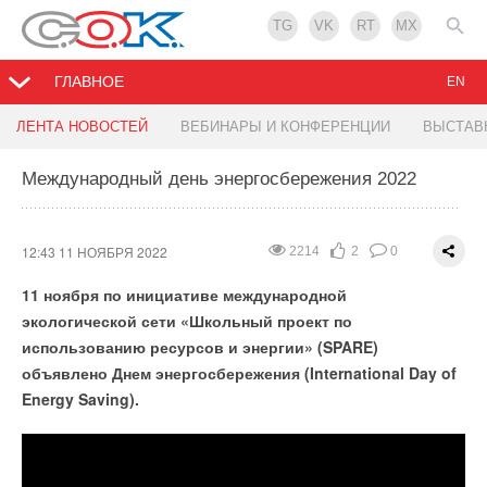
TG
VK
RT
MX
ГЛАВНОЕ
EN
Мосжилинспекция разъяснила новые
Семь самых эффективных энергосберегающих
ЛЕНТА НОВОСТЕЙ
ВЕБИНАРЫ И КОНФЕРЕНЦИИ
ВЫСТАВ
требования к поверке счетчиков
решений для дома
Международный день энергосбережения 2022
11:32 10 НОЯБРЯ 2022
11:14 10 НОЯБРЯ 2022
2874
3054
3
3
0
0
С 1 ноября 2022 года в России заработал новый ГОСТ
12:43 11 НОЯБРЯ 2022
2214
2
0
поверки счетчиков горячей и холодной воды.
11 ноября по инициативе международной
экологической сети «Школьный проект по
использованию ресурсов и энергии» (SPARE)
объявлено Днем энергосбережения (International Day of
Energy Saving).