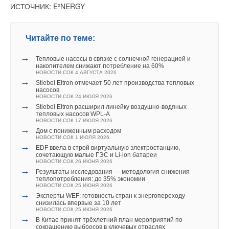
ИСТОЧНИК: E²NERGY
Читайте по теме:
→
Тепловые насосы в связке с солнечной генерацией и
накопителем снижают потребление на 60%
НОВОСТИ СОК 4 АВГУСТА 2026
→
Stiebel Eltron отмечает 50 лет производства тепловых
насосов
НОВОСТИ СОК 24 ИЮЛЯ 2026
→
Stiebel Eltron расширил линейку воздушно-водяных
тепловых насосов WPL-A
НОВОСТИ СОК 17 ИЮЛЯ 2026
→
Дом с пониженным расходом
НОВОСТИ СОК 1 ИЮЛЯ 2026
→
EDF ввела в строй виртуальную электростанцию,
сочетающую малые ГЭС и Li-ion батареи
НОВОСТИ СОК 26 ИЮНЯ 2026
→
Результаты исследования — методология снижения
теплопотребления: до 35% экономии
НОВОСТИ СОК 25 ИЮНЯ 2026
→
Эксперты WEF: готовность стран к энергопереходу
снизилась впервые за 10 лет
НОВОСТИ СОК 25 ИЮНЯ 2026
→
В Китае принят трёхлетний план мероприятий по
сокращению выбросов в ключевых отраслях