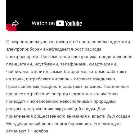
Департаментом по энергоэффективности Государственного
комитета по стандартизации Республики Беларусь
инициируется проведение в период с 8 по 11 ноября 2022
года республиканской информационно-образовательной
С возрастанием уровня жизни и ее наполнением гаджетами,
акции
«Беларусь —
энергоэффективная страна»
.
Выполнять поверку индивидуальных приборов учета (ИПУ)
электроприборами наблюдается рост расхода
воды с 1 ноября могут только аккредитованные организации,
Целью проведения данной акции является повышение
электроэнергии. Повсеместная электроника, представленная
внесенные в единый реестр Росстандарта. Об этом
осведомленности населения о возможных способах
планшетами, ноутбуками, телефонами, смартчасами,
говорится в сообщении Мосжилинспекции.
и методах повышения эффективности использования
чайниками, отопительными батареями, которые работают
энергоресурсов, в том числе и в повседневной жизни в быту,
на тэнах, потребляют миллионы киловатт ежедневно.
С 1 ноября 2022 года в России заработал новый ГОСТ
что является одной из важных мер по улучшению
Промышленные мощности работают на износ. Постоянный
поверки счетчиков горячей и холодной воды. Он содержит
благосостояния граждан и экономического роста страны
процесс потребления энергии в огромных количествах
требования к процедуре поверки, средствам и условиям ее
в целом, делиться сельский
портал
Дзержинского района
приводит к исчезновению невосполнимых природных
проведения, а также периодичности и оформлению
Беларуси.
ресурсов, загрязнению окружающей среды. Для
результатов поверки.
привлечения общественного внимания и власти был создан
7 самых эффективных энергосберегающих решений для
Согласно новому стандарту, исполнитель услуги должен
Международный день энергосбережения. Его ежегодно
дома
использовать автоматизированные способы синхронизации
отмечают 11 ноября.
с индивидуальным прибором учета и современные методы