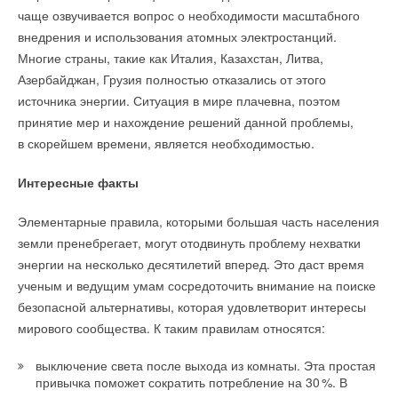
аналогами.
чаще озвучивается вопрос о необходимости масштабного
внедрения и использования атомных электростанций.
Во-первых, они потребляют на 8
0
% меньше электроэнергии.
Многие страны, такие как Италия, Казахстан, Литва,
Во-вторых, более долговечны — светодиод прослужит
Азербайджан, Грузия полностью отказались от этого
несколько лет.
источника энергии. Ситуация в мире плачевна, поэтом
принятие мер и нахождение решений данной проблемы,
Кроме того, очень важно максимально использовать дневной
в скорейшем времени, является необходимостью.
свет. Например, мытье окон повышает светопропускание
примерно на 2
0
%. Еще один способ сделать квартиру
Интересные факты
светлее — выбрать правильную длину карнизов. Они должны
быть длиннее оконного проема не менее чем на 25 см
Следовать требованиям национального стандарта должны
Элементарные правила, которыми большая часть населения
с каждой стороны. Тогда шторы не будут закрывать часть
изготовители счетчиков и исполнители работ по их поверке,
земли пренебрегает, могут отодвинуть проблему нехватки
окна и не уменьшат количество поступающего дневного
если они заявляют о соответствии ему товаров или услуг. В
энергии на несколько десятилетий вперед. Это даст время
света.
остальных случаях стандарт носит рекомендательный
ученым и ведущим умам сосредоточить внимание на поиске
характер. Сам стандарт должен повысить достоверность
безопасной альтернативы, которая удовлетворит интересы
Аэратор для крана
поверки приборов учета, сократить время выполнения таких
мирового сообщества. К таким правилам относятся:
работ, а также защитить россиян от недобросовестных
С появлением водопровода отпала необходимость носить
выключение света после выхода из комнаты. Эта простая
подрядчиков, проверяющих исправность счетчиков.
воду в ведрах из колодцев и рек. Как следствие, у нас
привычка поможет сократить потребление на 3
0
%. В