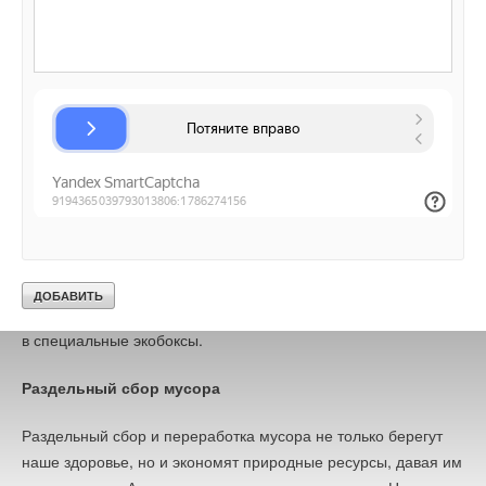
Всего одна пальчиковая батарейка загрязняет тяжелыми
металлами 20 кв. м почвы и 400 л воды. При этом каждый
год только в Москве на свалки попадает около 15 млн
батареек. В их состав входят опасные соединения, которые
негативно влияют на человеческий организм.
Чтобы сократить токсичные выбросы, сэкономить семейный
бюджет и сохранить энергоресурсы, выбирайте технику
на аккумуляторах. А вместо обычных одноразовых батареек
покупайте более продвинутые и безопасные
аккумуляторные — их можно перезаряжать до 1,5 тыс. раз.
Использованные источники питания не ленитесь относить
в специальные экобоксы.
Раздельный сбор мусора
Раздельный сбор и переработка мусора не только берегут
наше здоровье, но и экономят природные ресурсы, давая им