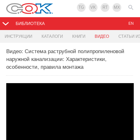
TG
VK
RT
MX
БИБЛИОТЕКА
EN
ИНСТРУКЦИИ
КАТАЛОГИ
КНИГИ
ВИДЕО
СТАТЬИ И
Видео: Система раструбной полипропиленовой
наружной канализации: Характеристики,
особенности, правила монтажа