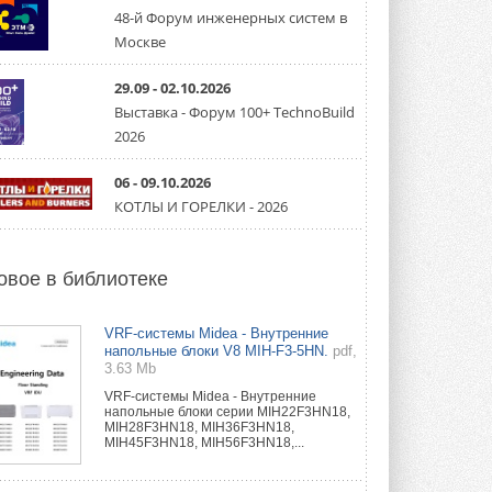
направление систем
охлаждения для ЦОД
48-й Форум инженерных систем в
Mitsubishi Electric создаёт в США новую
Москве
компанию MEHITS US Inc. ...
31 ИЮЛЯ 2026
29.09 - 02.10.2026
Выставка - Форум 100+ TechnoBuild
США запретили использование
иностранных инверторов
2026
28 июля 2026 года Федеральная
комиссия по связи США (FCC) обновила
свой специальный перечень Covered ...
06 - 09.10.2026
31 ИЮЛЯ 2026
КОТЛЫ И ГОРЕЛКИ - 2026
Уже через месяц в России
можно будет устанавливать
солнечные панели в МКД
овое в библиотеке
С 1 сентября снимается запрет на
микрогенерацию в многоквартирных ...
30 ИЮЛЯ 2026
VRF-системы Midea - Внутренние
напольные блоки V8 MIH-F3-5HN.
pdf,
3.63 Mb
Канальные вентиляторы с ЕС-
двигателями Sysimple TRS EC
VRF-системы Midea - Внутренние
Poti
напольные блоки серии MIH22F3HN18,
Новинка от Системэйр —
MIH28F3HN18, MIH36F3HN18,
прямоугольный канальный ...
MIH45F3HN18, MIH56F3HN18,...
30 ИЮЛЯ 2026