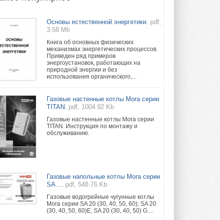
Новый фирменный магазин
Основы естественной энергетики.
pdf,
Midea открылся в Сургуте
3.58 Mb
Компания «Даичи» совместно с
партнером «Энердрим» открыла новый
Книга об основных физических
фирменный магазин Midea в Сургуте ...
механизмах энергетических процессов.
29 ИЮЛЯ 2026
Приведен ряд примеров
энергоустановок, работающих на
природной энергии и без
Токио — лидер по
использования органического,...
интенсивности использования
кондиционеров
Данные получены в ходе очередного
Газовые настенные котлы Mora серии
опроса Daikin о восприятии жары ...
TITAN.
pdf, 1004.92 Kb
28 ИЮЛЯ 2026
Газовые настенные котлы Mora серии
TITAN. Инструкция по монтажу и
CDU производства LG прошёл
обслуживанию.
валидацию NVIDIA для ИИ-дата-
центров
Компания становится официальным
партнёром NVIDIA по системам ...
28 ИЮЛЯ 2026
Газовые напольные котлы Mora серии
SA....
pdf, 548.76 Kb
В Великобритании предлагают
сделать кондиционирование
Гaзовые водогрeйные чугунные котлы
обязательным для новостроек
Mora серии SA 20 (30, 40, 50, 60); SA 20
(30, 40, 50, 60)E, SA 20 (30, 40, 50) G....
Либеральные демократы внесли