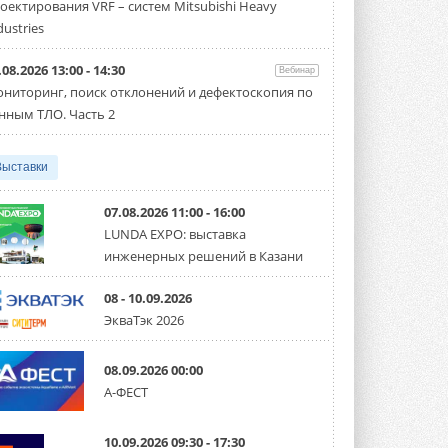
оектирования VRF – систем Mitsubishi Heavy
производительностью от 22,4 до 56 кВт.
Суммарная длина трубопроводов ...
dustries
3 АВГУСТА 2026
.08.2026 13:00 - 14:30
Вебинар
«СиСофт Девелопмент» подвел
ниторинг, поиск отклонений и дефектоскопия по
итоги конкурса студенческих
проектов «ТИМ-лидеры 2026»
нным ТЛО. Часть 2
Новый сезон конкурса «ТИМ-лидеры»
стартует уже в сентябре 2026 года ...
3 АВГУСТА 2026
Выставки
«Русклимат» укрепляет
партнёрство за Уралом
07.08.2026 11:00 - 16:00
Президент Омского землячества в
LUNDA EXPO: выставка
Москве Михаил Тимошенко посетил
инженерных решений в Казани
Омск с трёхдневным рабочим визитом ...
31 ИЮЛЯ 2026
08 - 10.09.2026
Carrier модернизирует
ЭкваТэк 2026
флагманский чиллер AquaEdge
19XR
Чиллер получил новую версию,
08.09.2026 00:00
работающую на хладагенте R1234ze ...
А-ФЕСТ
31 ИЮЛЯ 2026
Mitsubishi расширяет
10.09.2026 09:30 - 17:30