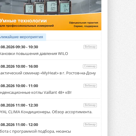
4 АВГУСТА 2026
Тепловые насосы в связке с
солнечной генерацией и
накопителем снижают
потребление на 60%
Исследователи из Италии установили ...
Ближайшие мероприятия
4 АВГУСТА 2026
.08.2026 09:30 - 10:30
Вебинар
«РУСКЛИМАТ Fest 2026» в Уфе
тановки повышения давления WILO
собрал свыше 700 профи
климатической отрасли
.08.2026 10:00 - 16:00
Семинар
Организатором выступил торгово-
производственный холдинг ...
актический семинар «MyHeat» в г. Ростов-на-Дону
3 АВГУСТА 2026
.08.2026 10:00 - 11:00
Вебинар
«Датарк» испытал модульный
нденсационные котлы Vaillant 48+ кВт
ЦОД с плотностью 54 кВт на
стойку
Испытания прошли на собственной
.08.2026 11:00 - 12:30
Вебинар
производственной площадке и были ...
YAL CLIMA Кондиционеры. Обзор ассортимента.
3 АВГУСТА 2026
Samsung выпускает VRF-
.08.2026 11:00 - 12:00
Вебинар
систему DVM на R32
бота с программой подбора, нюансы
Линейка включает семь типоразмеров