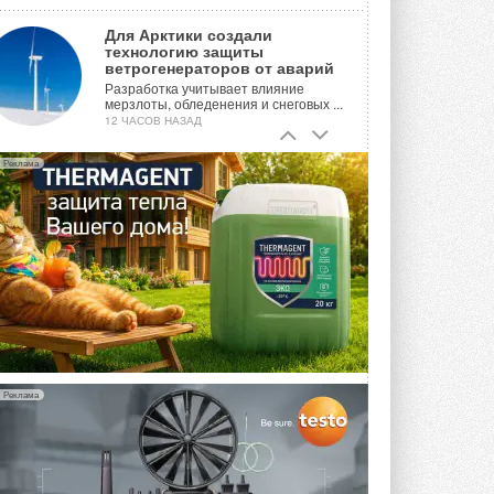
Для Арктики создали
технологию защиты
ветрогенераторов от аварий
Разработка учитывает влияние
мерзлоты, обледенения и снеговых ...
12 ЧАСОВ НАЗАД
Гибридный тепловой насос PV/T
Реклама
с одним общим испарителем
Исследователи предложили
конструкцию двухисточникового ...
ВЧЕРА
21-й ежегодный форум
«ЦОД-2026»
Мероприятие пройдет 2-3 сентября в
отеле Radisson Slavyanskaya. Форум
посетит более двух тысяч участников ...
ВЧЕРА
Реклама
Китайская Shenling представила
линейку тепловых насосов
«воздух-вода» на R290
Серия ThermaX R290 All-In-One
включает три модели ...