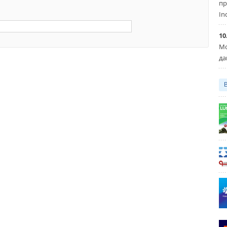
пр
In
10
Мо
да