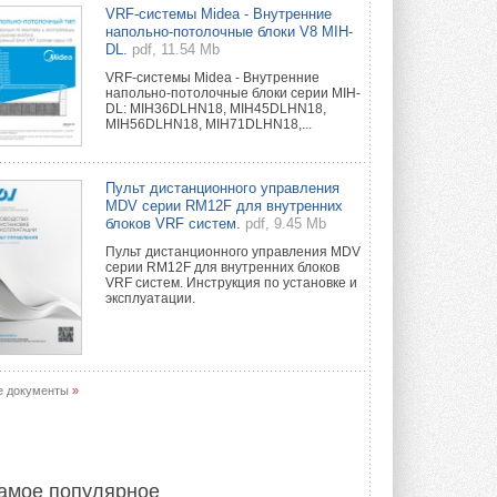
Краска для окон: как выбрать
VRF-системы Midea - Внутренние
состав, который не
напольно-потолочные блоки V8 MIH-
растрескается после первой
DL.
pdf, 11.54 Mb
зимы
VRF-системы Midea - Внутренние
Частые вопросы о краске для окон ...
напольно-потолочные блоки серии MIH-
30 ИЮЛЯ 2026
DL: MIH36DLHN18, MIH45DLHN18,
MIH56DLHN18, MIH71DLHN18,...
СИЭНПИ РУС представила
новую серию консольных
насосов NM
Пульт дистанционного управления
Усовершенствованная гидравлика
MDV серии RM12F для внутренних
помогает снизить энергопотребление ...
блоков VRF систем.
pdf, 9.45 Mb
30 ИЮЛЯ 2026
Пульт дистанционного управления MDV
серии RM12F для внутренних блоков
Группа «Теплолюкс» открыла
VRF систем. Инструкция по установке и
новую производственную
эксплуатации.
площадку
Открытие нового завода состоялось
сегодня в Мытищах ...
29 ИЮЛЯ 2026
е документы
»
Stiebel Eltron — спонсирует
международные соревнования
25 спортсменов, выступающих в
прыжках с трамплина и лыжном
двоеборье на международных ...
амое популярное
29 ИЮЛЯ 2026