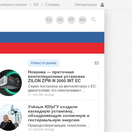
ыберите регион
EN
Справка
Авторизация
TG
VK
RT
MX
EN
Новости рынка
Новинка — приточная
вентиляционная установка
ZILON ZPW-N 2000 INT EC
Серия построена на вентиляторах с EC-
двигателями, что обеспечивает ...
11 ЧАСОВ НАЗАД
Учёные ЮУрГУ создали
каскадную установку,
объединяющую солнечную и
геотермальную энергию
Природосберегающие технологии ...
12 ЧАСОВ НАЗАД