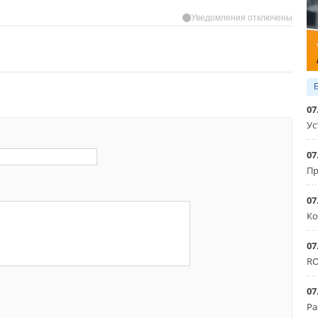
Уведомления отключены
07
Ус
07
Пр
07
Ко
07
RO
07
Ра