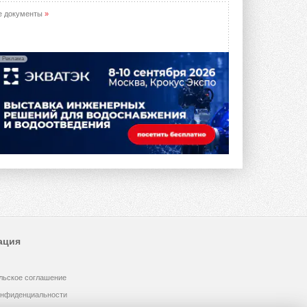
предложение оснащать все новые ...
1
28 ИЮЛЯ 2026
е документы
»
В Подмосковье запустят
производство холодильной
техники и теплообменного
Реклама
оборудования
Проект реализует компания «ВЕЗА» ...
28 ИЮЛЯ 2026
Ридан объявил о старте продаж
автоматического
балансировочного клапана
Клапан APT‑R3 производится на заводе
в Лешково (Московская область) ...
27 ИЮЛЯ 2026
Шумоглушители собственного
производства от компании
TURKOV
Новая линейка пластинчатых
ация
прямоугольных шумоглушителей ...
27 ИЮЛЯ 2026
льское соглашение
Aquatherm Almaty 2026:
ключевая платформа для
онфиденциальности
развития инженерных систем