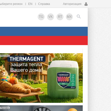
ыберите регион
EN
Справка
Авторизация
TG
VK
RT
MX
EN
Реклама
Реклама