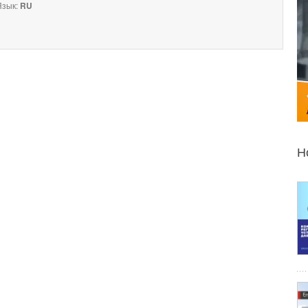
зык:
RU
Н