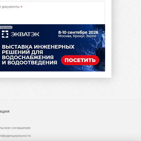
е документы
»
Реклама
ация
льское соглашение
онфиденциальности