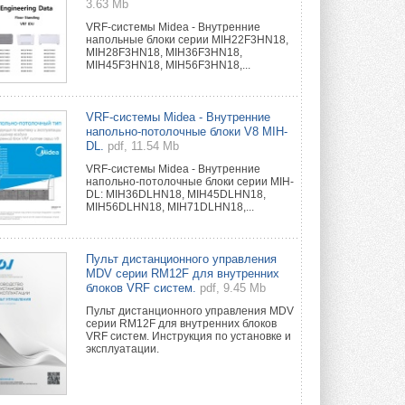
3.63 Mb
VRF-системы Midea - Внутренние
напольные блоки серии MIH22F3HN18,
MIH28F3HN18, MIH36F3HN18,
MIH45F3HN18, MIH56F3HN18,...
VRF-системы Midea - Внутренние
напольно-потолочные блоки V8 MIH-
DL.
pdf, 11.54 Mb
VRF-системы Midea - Внутренние
напольно-потолочные блоки серии MIH-
DL: MIH36DLHN18, MIH45DLHN18,
MIH56DLHN18, MIH71DLHN18,...
Пульт дистанционного управления
MDV серии RM12F для внутренних
блоков VRF систем.
pdf, 9.45 Mb
Пульт дистанционного управления MDV
серии RM12F для внутренних блоков
VRF систем. Инструкция по установке и
эксплуатации.