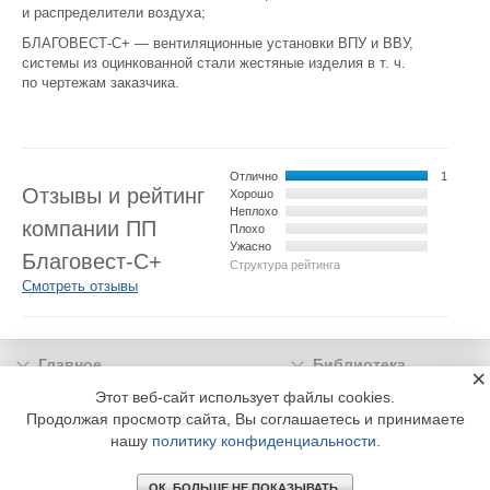
Филиал #13:
и распределители воздуха;
Россия
,
Волгоград
,
ул. Социалистическая, д. 26
БЛАГОВЕСТ-С+ — вентиляционные установки ВПУ и ВВУ,
Телефон:
+7 (844) 259 75 59
системы из оцинкованной стали жестяные изделия в т. ч.
Сайт:
www.blagovest-vlg.ru
по чертежам заказчика.
Филиал #14:
Россия
,
Тюмень
,
ул. Вокзальная, д. 1, к. 3/1
Телефон:
+7 (345) 293 32 33
Сайт:
www.blagovest-tmn.ru
Отлично
1
Отзывы и рейтинг
Хорошо
Филиал #15:
Неплохо
компании ПП
Россия
,
Краснодар
,
ул. Курортный поселок д. 57
Плохо
Ужасно
Телефон:
+7 (861) 212 68 98
Благовест-С+
Структура рейтинга
Сайт:
www.blagovest-kuban.ru
Смотреть отзывы
Филиал #16:
Россия
,
Астрахань
,
ул. Куликова, д. 23а
Телефон:
+7 (851) 230 86 67
Главное
Библиотека
Сайт:
www.blagovest-a.ru
×
Подписка
Реклама
Этот веб-сайт использует файлы cookies.
Продолжая просмотр сайта, Вы соглашаетесь и принимаете
Информация
нашу
политику конфиденциальности
.
© 2002 - 2026 OOO Издательский дом «МЕДИА ТЕХНОЛОДЖИ» +7 (495) 665-00-
00
ОК. БОЛЬШЕ НЕ ПОКАЗЫВАТЬ.