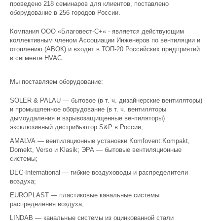
проведено 218 семинаров для клиентов, поставлено
Россия
,
Нижний Новгород
,
ул. Белинского, д.41
оборудование в 256 городов России.
Телефон:
+7 (831) 278 49 27
Сайт:
www.blagovest-nn.ru
Компания ООО «Благовест-С+« - является действующим
коллективным членом Ассоциации Инженеров по вентиляции и
Филиал #9:
отоплению (АВОК) и входит в ТОП-20 Российских предприятий
Россия
,
Казань
,
Казань, ул.Лесгафта 6/57
в сегменте HVAC.
Телефон:
+7 (843) 236 87 31
Сайт:
www.blagovest-kazan.ru
Мы поставляем оборудование:
Филиал #10:
Россия
,
Воронеж
,
Ул. Кривошеина, д. 13
SOLER & PALAU — бытовое (в т. ч. дизайнерские вентиляторы)
Телефон:
+7 (4732) 263 07 90
и промышленное оборудование (в т. ч. вентиляторы
Сайт:
www.blagovest-vrn.ru
дымоудаления и взрывозащищенные вентиляторы)
эксклюзивный дистрибьютор S&P в России;
Филиал #11:
AMALVA — вентиляционные установки Komfovent:Kompakt,
Россия
,
Оренбург
,
проезд Автоматики, д.12
Domekt, Verso и Klasik; ЭРА — бытовые вентиляционные
Телефон:
+7 (353) 299 17 93
системы;
Сайт:
www.blagovest-orb.ru
DEC-International — гибкие воздуховоды и распределители
Филиал #12:
воздуха;
Россия
,
Белгород
,
ул. Преображенская, д. 188
EUROPLAST — пластиковые канальные системы
Телефон:
+7 (472) 240 00 64
распределения воздуха;
Сайт:
www.blagovest-blg.ru
LINDAB — канальные системы из оцинкованной стали