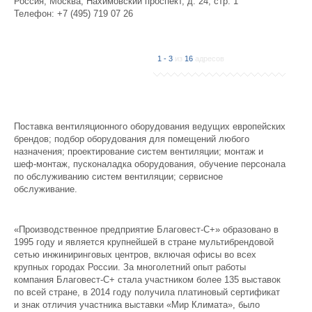
Россия
,
Москва
,
Нахимовский проспект, д. 24, стр. 1
Телефон:
+7 (495) 719 07 26
Филиал #4:
1 - 3
из
16
адресов
Россия
,
Москва
,
Фрунзенская набережная, д. 30
Телефон:
+7 (499) 582 42 48
Филиал #5:
Поставка вентиляционного оборудования ведущих европейских
Россия
,
Москва
,
ул. Пришвина, д. 26
брендов; подбор оборудования для помещений любого
Телефон:
+7 (495) 582 42 48
назначения; проектирование систем вентиляции; монтаж и
шеф-монтаж, пусконаладка оборудования, обучение персонала
по обслуживанию систем вентиляции; сервисное
Филиал #6:
обслуживание.
Россия
,
Санкт-Петербург
,
Большеохтинский проспект, д. 23
Телефон:
+7 (812) 329 93 93
Сайт:
www.blagovest-spb.ru
«Производственное предприятие Благовест-С+» образовано в
1995 году и является крупнейшей в стране мультибрендовой
Филиал #7:
сетью инжиниринговых центров, включая офисы во всех
Россия
,
Новосибирск
,
ул. Н.Островского, д. 49
крупных городах России. За многолетний опыт работы
Телефон:
+7 (383) 224 19 38
компания Благовест-С+ стала участником более 135 выставок
Сайт:
www.blagovest-sibir.ru
по всей стране, в 2014 году получила платиновый сертификат
и знак отличия участника выставки «Мир Климата», было
Филиал #8: