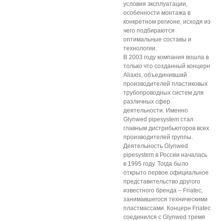
условия эксплуатации,
особенности монтажа в
конкретном регионе, исходя из
чего подбираются
оптимальные составы и
технологии.
В 2003 году компания вошла в
только что созданный концерн
Aliaxis, объединивший
производителей пластиковых
трубопроводных систем для
различных сфер
деятельности. Именно
Glynwed pipesystem стал
главным дистрибьюторов всех
производителей группы.
Деятельность Glynwed
pipesystem в России началась
в 1995 году. Тогда было
открыто первое официальное
представительство другого
известного бренда – Friatec,
занимавшегося техническими
пластмассами. Концерн Friatec
соединился с Glynwed тремя