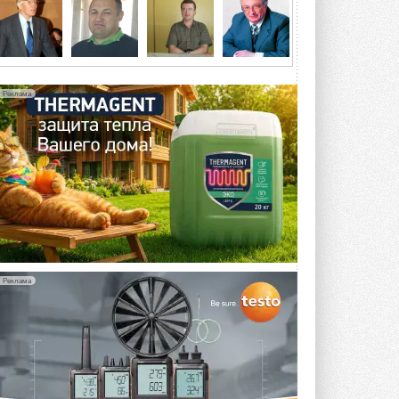
5 АВГУСТА 2026
21-й ежегодный форум
«ЦОД-2026»
Мероприятие пройдет 2-3 сентября в
отеле Radisson Slavyanskaya. Форум
Реклама
посетит более двух тысяч участников ...
5 АВГУСТА 2026
Китайская Shenling представила
линейку тепловых насосов
«воздух-вода» на R290
Серия ThermaX R290 All-In-One
включает три модели ...
4 АВГУСТА 2026
Тепловые насосы в связке с
солнечной генерацией и
Реклама
накопителем снижают
потребление на 60%
Исследователи из Италии установили ...
4 АВГУСТА 2026
«РУСКЛИМАТ Fest 2026» в Уфе
собрал свыше 700 профи
климатической отрасли