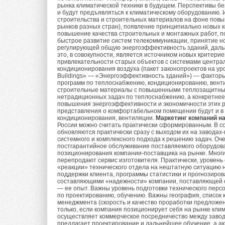
труб небольшого ди
рынка климатической техники в будущем. Перспективы б
Однако многообразие технических решений
герметичности прим
и будут предъявляться к климатическому оборудованию. 
строительства и строительных материалов на фоне повы
на правильности сделанных выводов.
уплотнительная нит
рынков разных стран), появление принципиально новых 
повышение качества строительных и монтажных работ, 
быстрое развитие систем телекоммуникации, принятие но
Фланцевое соеди
регулирующей общую энергоэффективность зданий, дальн
монтаже стальных т
это, в совокупности, является источником новых критер
привлекательности старых объектов с системами центра
различного рода пр
кондиционирования воздуха (пакет законопроектов на ур
Учитывая опыт пред
Buildings» — «Энергоэффективность зданий») — факторы
Рис. 1
собой более узкую 
программ по теплоснабжению, кондиционированию, вент
Сварка
... неразбо
строительные материалы с повышенными теплозащитным
только мультизонал
нетрадиционных задач по теплоснабжению, а конкретне
труб малого и боль
повышения энергоэффективности и экономичности этих р
MITSUBISHI
Heavy I
соединения полиме
представления о комфортабельном помещении будут и в
Табл. 1
(CITI MULTI-Y),
HIT
кондиционирования, вентиляции.
Маркетинг компаний н
компонентов, как п
России можно считать практически сформированным. В с
SANYO
(ECO-Multi) 
способом трубы дол
обновляются практически сразу с выходом их на заводах
Сравнение производ
системного и комплексного подхода к решению задач. Оч
Технологии сварки 
Табл. 2
постгарантийное обслуживание поставляемого оборудова
производителей.
от друга.
позиционирования компании-поставщика на рынке. Многие
перепродают сервис изготовителя. Практически, уровень 
«реакции» технического отдела на нештатную ситуацию 
Описание систем
Пайка
...наиболее 
поддержки клиента, программы статистики и прогнозиро
Табл. 3
составляющими «надежности» компании, поставляющей о
соединения таких м
— ее опыт. Важны уровень подготовки технического перс
Рассматриваемые с
по проектированию, обучению. Важны география, список 
профессионалами из
Блоки могут включат
менеджмента (скорость и качество проработки предложен
Табл. 4
соединений. По сов
только, если компания позиционирует себя на рынке кли
одном режиме — охл
осуществляет коммерческое посредничество между завод
санитарной воды со
предлагает проектирование и дальнейшее обучение, а ак