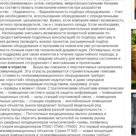
щности в зависимости от текущей нагрузки внутренние
пользованием технологии низкотемпературной пайки
 «необслуживаемых» узлов, например, микропроцессорными блоками.
ектронный терморегулирующий клапан, позволяющий
ы соответствовать пожеланиям клиентов при разработке
отемпературный припой). Существует мягкая и твердая
ство; – Надежность; – Вариабельность подбора оборудования; – Учет
д хладагента через блок. Компрессоры наружных блоков
при необходимости, использование оборудования с определенными
льность в зависимости от потребления холода.
оотношения: цена/качество. Важно, если компания имеет возможность
етного производителя, так и с локального склада. Если необходимо,
ми производится с индивидуальных и центральных
ние
...распространенный механический способ,
д конкретный проект или объект (дополнительная комплектация,
их контролировать и задавать режим работы, как для всей
). Необходимо учитывать возможности конкретной компании по
м образом для соединения медных труб и труб из
 предоставлением подробных консультаций по подбору, монтажу и
отдельных блоков.
ния должна проводить анализ проектов, расширенный подбор
 Для герметизации соединения, как правило,
ование оборудования и программ на новом или уже установленном
вая прокладка.
иента полным пакетом технической документации. Оптимально, если
еристики систем практически одинаковы (Таблица 1),
 поддержку для своих клиентов в течение гарантийного периода, а
иальную статистику по каждому объекту для мониторинга состояния и
ллюзия технической идентичности данных кондиционеров.
овочное соединение
...неразборное соединение
тесно компания сотрудничает с монтажными и проектными
ния в отрасли
Выше мы говорили о перспективных направлениях
едством обжимания стыковки труб фитингом. Данный
екоммуникаций. Эта отрасль развивается стремительными темпами.
 систем.
я не только для стальных нержавеющих, но и все чаще для
с стоимость телекоммуникационного оборудования требуют
чае «простой» оборудования недопустим, и даже секундное
труб. При соединении полимерных труб используется
, иногда к непоправимым последствиям, например, утере
логах и рекламных проспектах обычно приводится так
, прижимаемая трубу, предварительно надетую на фитинг.
 серверы в момент сбоев. Стратегическими объектами климатических
льная мощность кондиционеров, которая определяется
ии, – помещения систем и средств защиты информации, – помещения
ационных сетей, – залы станций спутниковой связи, – помещения
тандартных условиях. Стандартные условия испытания
вое соединение
...механическое разборное соединение,
ельные центры, – станции серверов, – контейнерные помещения.
аблица 2.
ных объектов, рынок предлагает большой модельный ряд
оединения полимерных труб с металлическими
спектр прецизионных шкафов разной производительности; –
диционеры; – Потолочные кондиционеры малого размера и
имости от систем, предлагаемые на сегодняшний день
я эксплуатации кондиционеров значительно отличаются от
отелось бы обратить внимание читателей на новинку рынка
 соединения могут сильно отличаться друг от друга.
ных шкафных кондиционеров «классической» схемы, появились
етров. Поэтому реальная мощность кондиционеров
серия кондиционеров IT500 / IT560 / IT600). Это первый кондиционер
ается от номинальной мощности.
лекоммуникационных объектов. Серия IT 500 — новая концепция
я соединение
...механическое неразборное соединение
нная компьютерная и телекоммуникационная техника требует