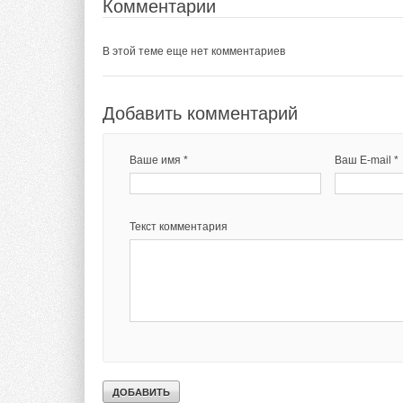
Комментарии
В этой теме еще нет комментариев
→
Читайте по теме:
Куда движется
ЖУРНАЛ СОК НО
→
Cистемы венти
Добавить комментарий
примере ТЦ «
ЖУРНАЛ СОК СЕ
→
Системы конд
ЖУРНАЛ СОК НО
Ваше имя *
Ваш E-mail *
→
Оптимальный 
«воздух-вода»
ЖУРНАЛ СОК МА
→
10 крупнейших
Текст комментария
ЖУРНАЛ СОК ДЕ
Комментарии
В этой теме еще нет комментариев