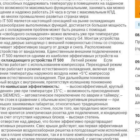
, способных поддерживать температуру в помещениях на заданном
м способе используется предварительно расширенное
ктической мощности кондиционеров, определяют
 по возможности максимально функциональными, занимать как можно
ументом самобжимающееся полимерное кольцо,
нии и надежно работать 24 часа в сутки с максимальным КПД.
ющие факторы:
о во многих промышленно развитых странах мира
у, которое через несколько секунд плотно прижимает
во IT 500 является настоящей сенсацией на рынке охлаждающих
беспечивая герметичное соединение.
и разнообразие выполняемых функций, достигается большая мощность
мпературу внутреннего воздуха.
ных с охлаждением проблем может быть решена с помощью
08
им «свободного охлаждения» можно включать уже при температуре
дная сварка
...при таком способе соединение труб
твенном охлаждении соответствует классу G4. Монтаж устройства
етры внутреннего воздуха, принимаемые при расчетах
Пр
стие над дверью заподлицо с внешней поверхностью стены со стороны
ощи специального клея или средства для холодной
чивает эффективную защиту от дождя и снега. Расположение
ования воздуха для теплого периода года (СниП 2.04.05-
(п
устройства от вандализма. Единственным внешним подключением к
ология предполагает предварительную очистку
 приведены в таблице 3.
ии IT 500 являются одними из наиболее эффективных устройств на
ностей специальным веществом, после чего наносится
охлаждающего устройства IT 500
Летний режим
Если
09
йство работает с использованием компрессора.
Переходный режим
ит соединение материалов.
цы 3, российские нормативные параметры внутреннего
Ав
тво работает в режиме естественного охлаждения, включая при
нии температуры наружного воздуха ниже +5°С компрессор
 от номинальных параметров, установленных для
сэ
ежим естественного охлаждения. При дальнейшем понижении
лотнителей и прокладок
неров. Очевидно, что производительность систем при
ный воздух с внутренним, препятствуя излишнему понижению
 это наивысшая эффективность:
– высокоэффективный, круглый
10
тных параметрах изменится. При расчетах учитывают
ждения» уже при температуре 15°С; – возможность присоединения
инительных систем для герметизации соединений
Мо
ительности наружного и внутреннего блоков (таблицы 4 и
ка SIEMENS; – автоматическое переключение по аварии и таймеру; –
уже упоминалось, дополнительные компоненты: прокладки,
ля стоек в сравнении с обычным конструктивным решением — при
да
еньших занимаемых габаритах, относительно традиционных
и, пакля и др. Технология гильзовых обжимных
тво устанавливают на стене, после того, как проделано монтажное
оединений позволяет исключить из монтажа
тене крепится электрическая розетка для подключения, и кондиционер
10
аметрах внутреннего воздуха производительность
за счет отсутствия наружных блоков. – высокая степень
менты для предотвращения протечек даже при работе с
Ро
 отверстие над дверью, что более эффективно предотвращает
ндиционеров FUJITSU самая высокая (93%). У наружных
уктивных решениях. Свес крыши действует, как первая эффективная
. Компрессионное соединение — не требует специального
ус
мая низкая (67%). Для внутренних блоков лидируют
 встроенная воздухозаборная решетка в погодозащитном исполнении.
ко монтируется двумя ключами.
ак в плане климатических, так и в плане компоновочных решений для
SU (93%). Последнее место DAIKIN — (67%).
ость уже на стадии проектирования площадей, с учетом удобства