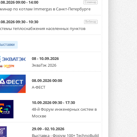
партнёрство за Уралом
.08.2026 09:00 - 14:00
Семинар
Президент Омского землячества в
минар по котлам Immergas в Санкт-Петербурге
Москве Михаил Тимошенко посетил
Омск с трёхдневным рабочим визитом ...
31 ИЮЛЯ 2026
.08.2026 09:30 - 10:30
Вебинар
стемы теплоснабжения населенных пунктов
Carrier модернизирует
флагманский чиллер AquaEdge
19XR
Выставки
Чиллер получил новую версию,
работающую на хладагенте R1234ze ...
31 ИЮЛЯ 2026
08 - 10.09.2026
ЭкваТэк 2026
Mitsubishi расширяет
направление систем
охлаждения для ЦОД
08.09.2026 00:00
Mitsubishi Electric создаёт в США новую
компанию MEHITS US Inc. ...
А-ФЕСТ
31 ИЮЛЯ 2026
10.09.2026 09:30 - 17:30
США запретили использование
иностранных инверторов
48-й Форум инженерных систем в
28 июля 2026 года Федеральная
Москве
комиссия по связи США (FCC) обновила
свой специальный перечень Covered ...
31 ИЮЛЯ 2026
29.09 - 02.10.2026
Выставка - Форум 100+ TechnoBuild