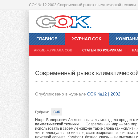
СОК № 12 2002 Современный рынок климатической техники
Способы соединения труб
Сравнение технических характерис
ГЛАВНОЕ
ЖУРНАЛ СОК
КОМПАН
Опубликовано в журнале
Опубликовано в журнале
СОК №12 | 2002
СОК №12 | 2002
АРХИВ ЖУРНАЛА СОК
СТАТЬИ ПО РУБРИКАМ
НА
Инж.сантехника
ВиК
Рубрика
Рубрика
:
:
Современный рынок климатической
Системы трубопроводов
Sanyo
Mitsubishi Heavy Industries
Mitsubishi El
Тэги
Тэги
:
:
Кондиционеры промышленные и VRF-системы
В предыдущем номере («С.О.К.» №11) была
Опубликовано в журнале
СОК №12 | 2002
продолжение этой темы в данном материал
Современный рынок климатического обору
Различные фирмы-производители из Японии
ВиК
Рубрика
:
предлагают свое оборудование для эксплуа
Игорь Валерьевич Алексеев, начальник отдела продаж к
проектировщиком встает очень сложная за
климатической техники
Современный мир — это мир 
использовать в своем лексиконе такие слова как «сплит»,
выбрать наиболее подходящий вариант. Да
Резьбовое соедин
«интеллектуальное жилье», «синтезированные системы к
Попытки комплексного сравнения и оценки
нечеткой логики». Комфорт, бизнес, связь — немыслимы 