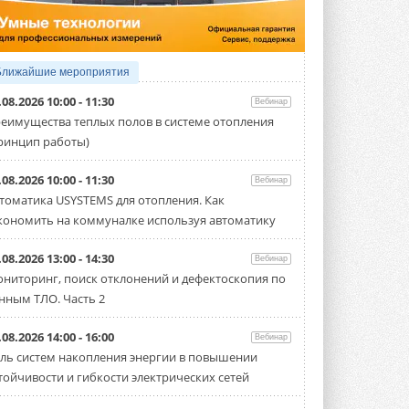
Организатором выступил торгово-
производственный холдинг ...
3 АВГУСТА 2026
«Датарк» испытал модульный
Ближайшие мероприятия
ЦОД с плотностью 54 кВт на
стойку
.08.2026 10:00 - 11:30
Вебинар
Испытания прошли на собственной
еимущества теплых полов в системе отопления
производственной площадке и были ...
ринцип работы)
3 АВГУСТА 2026
Samsung выпускает VRF-
.08.2026 10:00 - 11:30
Вебинар
систему DVM на R32
томатика USYSTEMS для отопления. Как
Линейка включает семь типоразмеров
кономить на коммуналке используя автоматику
производительностью от 22,4 до 56 кВт.
Суммарная длина трубопроводов ...
3 АВГУСТА 2026
.08.2026 13:00 - 14:30
Вебинар
ниторинг, поиск отклонений и дефектоскопия по
«СиСофт Девелопмент» подвел
нным ТЛО. Часть 2
итоги конкурса студенческих
проектов «ТИМ-лидеры 2026»
Новый сезон конкурса «ТИМ-лидеры»
.08.2026 14:00 - 16:00
Вебинар
стартует уже в сентябре 2026 года ...
ль систем накопления энергии в повышении
3 АВГУСТА 2026
тойчивости и гибкости электрических сетей
«Русклимат» укрепляет