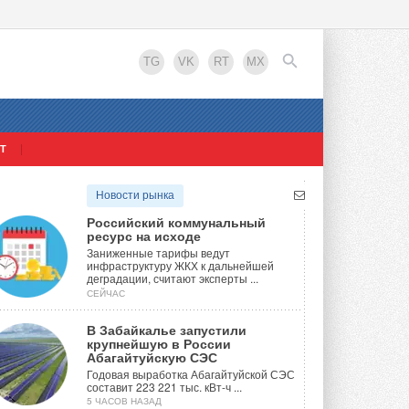
TG
VK
RT
MX
Т
EN
Новости рынка
Российский коммунальный
ресурс на исходе
Заниженные тарифы ведут
инфраструктуру ЖКХ к дальнейшей
деградации, считают эксперты ...
СЕЙЧАС
В Забайкалье запустили
крупнейшую в России
Абагайтуйскую СЭС
Годовая выработка Абагайтуйской СЭС
составит 223 221 тыс. кВт-ч ...
5 ЧАСОВ НАЗАД