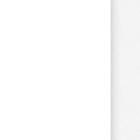
опроса Daikin о восприятии жары ...
28 ИЮЛЯ 2026
CDU производства LG прошёл
валидацию NVIDIA для ИИ-дата-
центров
Компания становится официальным
партнёром NVIDIA по системам ...
28 ИЮЛЯ 2026
В Великобритании предлагают
сделать кондиционирование
обязательным для новостроек
Либеральные демократы внесли
предложение оснащать все новые ...
1
28 ИЮЛЯ 2026
В Подмосковье запустят
производство холодильной
техники и теплообменного
оборудования
Проект реализует компания «ВЕЗА» ...
28 ИЮЛЯ 2026
Ридан объявил о старте продаж
автоматического
балансировочного клапана