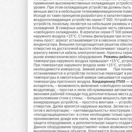
применения высококачественных охлаждающих устройств
РЕХ-труб. При тако
При вычислении фа
уровне. При этом охлаждающие устройства должны быть
специальным инстр
меньше места в небольшом телекоммуникационном помеще
поправки на следу
Исходя из таких принципов разработано и запатентован
надеваемое на труб
воздухоохлаждающее устройство серии IT 500. Устройст
трубу к фитингу, о
устройств, поскольку, несмотря на небольшие размеры 
1. Поправка на те
охлаждения. В северных широтах большая часть связан
«свободного охлаждения». В агрегатах серии IT 500 реж
Склейка или холо
наружного воздуха +15°С. Степень фильтрации при естес
Оптимальные парам
очень прост: агрегат устанавливается в сквозное отвер
происходит при пом
конденсатора. Внешняя погодозащитная решетка обеспе
систем кондиционир
отверстия на достаточной высоте обеспечивает защиту 
сварки. Такая техн
91*, Приложение 5)
агрегату является кабель электропитания. Агрегаты сер
склеиваемых поверх
рынке климатехнического оборудования.
Режимы работы 
температура наружного воздуха превышает +15°С, устро
реагент и происход
Как видно из табли
При температуре наружного воздуха ниже +15°С, устройс
необходимости компрессор.
Зимний режим
При пониже
воздуха отличаются
останавливается и устройство полностью переходит в р
Использование уп
испытания кондицио
температуры в смесительной камере смешивается наруж
температуры приточного воздуха.
Кондиционер IT500 —
изменившихся расче
испаритель; – возможность включения «свободного охла
В большинстве соед
изменение производ
воздуховода; – простая и легко обслуживаемая автомати
используются, как 
экономия рабочей площади под дополнительные места д
5).
расположении стоек у стены; – большая мощность при м
уплотнительные нит
конкурирующих устройств; – простота монтажа — устройс
(напрессовочных) с
отверстие. Далее крепятся наружные жалюзи. Затем на с
При одинаковых пар
готов к эксплуатации; – «антивандальность» конструкции 
уплотнительные эле
«погодозащищенности»: в стене необходимо только одно
наружных блоков ко
проникновение дождя или снега, чем при обычных констр
агрессивной средой
блоков DAIKIN — са
защита оборудования, а дополнительную защиту создает
оборудования и лег
Данное оборудование предоставляет новые возможности к
кондиционеры FUJIT
вышеперечисленных объектов. Допускается большая гибк