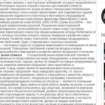
аметра и металлических фитингов полимерных труб. Для
езусловно связаны с тем спектром требований, которые предъявляются
 и недостаток технической документации отразилось
еняются различные материалы: лен, краска, герметик,
Интеграция научных знаний и научных достижений в области
шения «прозрачности» рынка (в связи с процессами глобализации
ь, резиновые прокладки и др.
компоновочных схем и новой «философии» для современных зданий,
повышение надежности строительно-монтажного оборудования,
вых экологических норм (проект Директивы Европейского Союза,
нение
... разборное соединение, которое применяется при
ейшее развитие норм EN 832, prEN 13790, нормы Euro2004) — все
руб большого диаметра. Для герметизации используются
иев для климатических решений. Понижение инвестиционной
лизованного теплоснабжения и проект новых норм к системам
окладки.
овне Европейского союза под общим названием «Energy Performance of
шественников, автор настоящей статьи поставил перед
Н
, которые способны ускорить перенос внимания к развитию новых
задачу. Здесь рассмотрены особенности работы на холод
иляции. Развитие новых технологий, позволяющих продуцировать
рное соединение труб. Широко используется для стальных
и свойствами, будет стимулировать переход к решению
ьных (VRF) двухтрубных систем кондиционирования
е — системных задач по созданию микроклимата в помещениях на фоне
шого диаметра. Является также одним из способов
ешений. Повышение требований к качеству воздуха и новые
ndustries (KXJ),
DAIKIN
(VRV-K),
MITSUBISHI ELECTRIC
рных труб без использования дополнительных
 дальнейшем стимулировать развитие именно воздушного отопления,
ACHI
(SET FREE FS3),
FUJITSU
GENERAL LIMITED (VRF),
а рынке климата
Сегодняшний рынок климатической техники в
ри склейке. Обязательное условие — соединяемые таким
овокупности представлены все виды оборудования, а модельные ряды
в условиях эксплуатации, отличных от номинальных.
жны быть выполнены из идентичного материала.
-производителях. Однако, далеко не каждый поставщик придерживается
ится по данным технических каталогов фирм
ень немногие компании предлагают свое гарантийное и
металлических и полимерных труб сильно отличаются друг
ния. А ведь сервис является важнейшим фактором успешного
 «игроки» предлагают лишь заводскую гарантию, т.е. просто
сервисного обслуживания, гибкость схем работы с клиентом, скорость
на конкретном объекте, специальные программы технической
употребляемый и известнейший способ неразборного
вания/предупреждения поломок на объектах — являются основными
борудование. Здесь важна история работы фирмы на рынке, а значит
еталлических материалов, как медь. Он используется
онала, его профессионализм и, как следствие, возможности компании
истемы относятся к VRF — системам кондиционирования.
клиентов и объектов инсталляций, уровень организации внутреннего
-за низкой стоимость фитингов и высокой надежности
ься и работать независимо друг от друга, но только в
ий и прохождения заказа). А эти факторы могут быть обеспечены
ременным стандартам, в трубопроводных системах
матической техники как серьезный системный механизм, а не просто
аждения или обогрева. Схема систем показана на рис. 1.
ом-производителем и клиентом. Далеко не каждая компания
единение медных труб размером до 28х1,5 мм может
туальность этих услуг возрастает на фоне усложнения оборудования и