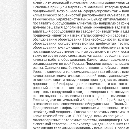
Для регулировки мо
производиться с ис
в связи с компоновкой систем все большим количеством
блоки содержат эл
Табл. 5
Основные принципы маркетинга компаний, которые должн
(легкоплавкий низк
предложений, можно было бы сформулировать так: – Каче
регулировать расхо
пайка.
климатических особенностей расположения объектов и, 
меняют производите
техническими характеристиками; – Выбор оптимального с
поставлять оборудование клиентам как напрямую от конкр
Табл. 6
Управление система
Цанговое соедине
должны решаться дополнительные инженерные задачи по
пультов, позволяющ
адаптация оборудования на заводе-производителе и т.д.
применяемый главны
поддержке клиентов на всех этапах совместной работы с
системы, так и для 
обслуживанию оборудования. При необходимости, компа
нержавеющей стали.
Табл. 7
оборудования, осуществлять монтаж, шефмонтаж, тестир
применяется резино
оборудовании, русификацию программ и обеспечивать кл
Номинальные характ
поставщик осуществляет полную сервисную и техническую
также во время всего срока эксплуатации, проводит спец
отчего возникает и
Обжимное напресс
качества работы оборудования. Важно также насколько 
Табл. 8
организациями по всей России.
Перспективные направле
производимое поср
рынка. Одним из них, безусловно, является область тел
Особенности работы
способ используетс
Уровень сложности телекоммуникационных объектов плю
качественных климатических решений, ведь в данном слу
соединения медных 
Табл. 9
отключение систем коммуникации приводит, как мы знаем
В технических ката
специальная гильза
дорогостоящей информации или возможности «атаковать»
называемая номина
решений являются: – автоматические телефонные станц
подземных сооружений связи, – помещения телекоммуник
при определенных с
Обжимное резьбо
систем звукового и телевизионного вещания, – вычислит
Табл. 10
кондиционеров — Т
Решая задачи оптимальной и бесперебойной работы дан
применяемое для с
высококлассного современного оборудования: – Полный 
Прецизионные шкафные автономные и неавтономные кон
фитингами. В завис
Фактические услови
необходимой мощности. Говоря о потолочных системах, х
обжимные резьбовые
климатической техники. С 2002 года, помимо прецизион
стандартных парам
малогабаритные потолочные системы, кондиционер IT500 (
существенно отлич
с системой естественного охлаждения для небольших те
Самообжимающеес
охлаждения телекоммуникационных помещений. Совреме