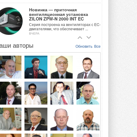
Новинка — приточная
вентиляционная установка
ZILON ZPW-N 2000 INT EC
Серия построена на вентиляторах с EC-
двигателями, что обеспечивает ...
ВЧЕРА
аши авторы
Учёные ЮУрГУ создали
Обновить
Все
каскадную установку,
объединяющую солнечную и
геотермальную энергию
Природосберегающие технологии ...
ВЧЕРА
Для Арктики создали
технологию защиты
ветрогенераторов от аварий
Разработка учитывает влияние
мерзлоты, обледенения и снеговых ...
ВЧЕРА
Гибридный тепловой насос PV/T
с одним общим испарителем
Исследователи предложили
конструкцию двухисточникового ...