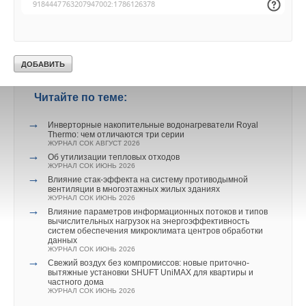
направлении.
Читайте по теме:
Позже компания изменила свою стратегию строительства
солнечных ферм. Этой стратегии BrightSource следует и
→
Инверторные накопительные водонагреватели Royal
поныне, являясь наглядным примером передовой компании
Thermo: чем отличаются три серии
ЖУРНАЛ СОК АВГУСТ 2026
из Кремниевой долины, поставляющей на рынок самые
→
Об утилизации тепловых отходов
современные экологически безопасные «эко-технологии».
ЖУРНАЛ СОК ИЮНЬ 2026
На сегодняшний день BrightSource имеет портфель
→
Влияние стак‑эффекта на систему противодымной
вентиляции в многоэтажных жилых зданиях
проектов, которые она собирается реализовать как в США,
ЖУРНАЛ СОК ИЮНЬ 2026
так и в Южной Африке, Китае, а также на Ближнем Востоке.
→
Влияние параметров информационных потоков и типов
вычислительных нагрузок на энергоэффективность
систем обеспечения микроклимата центров обработки
Солнечное отопление
данных
ЖУРНАЛ СОК ИЮНЬ 2026
→
«Айванпа» использует термодинамическую технологию, при
Свежий воздух без компромиссов: новые приточно-
вытяжные установки SHUFT UniMAX для квартиры и
которой солнечная энергия концентрируется на котлах с
частного дома
ЖУРНАЛ СОК ИЮНЬ 2026
нагревом их до +538 °C. Пар из них поступает в паровую