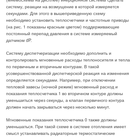
потолком распределены вентиляторы (фото 3). Если
систему, реакции на возмущение в которой измеряется
необходимо, при поставке собственных воздухонагревателей
секундами. Для этого в вышеприведенную схему
подобные индуктивные жалюзи для распределительного
необходимо установить теплосчетчики и частотные приводы
коллектора изготовит практически любой производитель. Вот
Проект «Айванпа» был официально введен в эксплуатацию
(на рис. 1 показаны красным цветом) поддерживающие
фото 4 из цеха другого немецкого производителя
министром энергетики США Эрни Мониц в начале февраля.
постоянный перепад давления в системе измеряемый
теплогенераторов. Воздуховодов не видно, в отличии от
Символическое значение этого проекта заключается в том,
датчиком dP.
потолочных вентиляторов.
что он знаменует своим появлением наступление
энергетического будущего, характеризующегося
Систему диспетчеризации необходимо дополнить и
активизацией использования «чистых» альтернативных
контролировать мгновенные расходы теплоносителя и тепла
источников энергии. Проект «Айванпа» является примером
по первичным и вторичным контурам. В такой
того, как технологии следующего поколения, инновации,
усовершенствованной диспетчерской реакция на изменения
предпринимательство и государственная поддержка могут
определяется секундами. Например, при отключении
вызвать синергетический эффект и внести посильный вклад в
тепловой завесы (ночной режим) мгновенный расход и
решение глобальной проблемы изменения климата.
показания теплосчетчика 1 во вторичном контуре должны
Потолочные вентиляторы (дестратификаторы) обеспечат
уменьшиться через секунды, а клапан первичного контура
равномерность распределения и однородность воздуха (по
Начало
должен начать закрываться через несколько минут.
температуре и влажности) по всему объему помещения
Проект «Айванпа» первоначально начинался как «стартап»,
гораздо лучше, чем протяженная сеть воздуховодов, то есть
призванный воплотить в жизнь идею создания источника
Мгновенные показания теплосчетчика 0 также должны
они снижают энергозатраты при эксплуатации системы
альтернативной энергии, генерирующего ее в
уменьшаться. При такой схеме в системе отопления имеет
отопления (или же кондиционирования). У каждого
промышленных объемах. Штаб-квартиры компании-
смысл устанавливать радиаторные термостатические