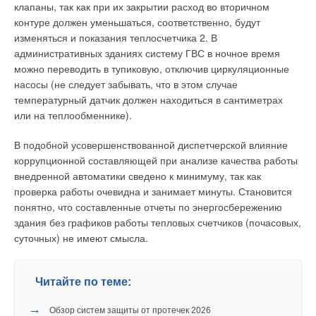
производителя потолочных вентиляторов свои методики
разработчика проекта BrightSource Energy расположены в
клапаны, так как при их закрытии расход во вторичном
подбора данных изделий, в зависимости от максимальной
Окленде (штат Калифорния, США) и в Израиле. Начало
контуре должен уменьшаться, соответственно, будут
высоты размещения и расчетной обслуживаемой зоны для
«Айванпа» было положено в 2004 году, а первые проекты
изменяться и показания теплосчетчика 2. В
каждого изделия.
компании по созданию солнечных ферм осуществлялись в
административных зданиях систему ГВС в ночное время
американской пустыне Мохаве еще в 1980-х и 1990-х годах.
можно переводить в тупиковую, отключив циркуляционные
В итоге компания BrightSource превратилась в один из
насосы (не следует забывать, что в этом случае
наиболее перспективных «стартапов» Кремниевой долины.
температурный датчик должен находиться в сантиметрах
или на теплообменнике).
В свое время проект BrightSource пришел к пониманию
необходимости вливания нового капитала. Для этого
В подобной усовершенствованной диспетчерской влияние
руководство компании BrightSource изыскало
коррупционной составляющей при анализе качества работы
инвестиционные средства в размере более $ 100 млн от
внедренной автоматики сведено к минимуму, так как
Представляется наиболее универсальным требованием
таких именитых инвесторов как DBL, Morgan Stanley, Draper
проверка работы очевидна и занимает минуты. Становится
обеспечить не менее чем двукратную циркуляцию в час
Fisher Jurvetson, BP, Chevron, Alstom и Statoil HydroVentures.
понятно, что составленные отчеты по энергосбережению
всего объема воздуха обслуживаемого помещения через
Кроме того, в 2011 году в проект «впряглась» компания
здания без графиков работы тепловых счетчиков (почасовых,
потолочные вентиляторы и воздухонагреватели. Для
Google, проинвестировав $ 168 млн. Интернет-гигант был
суточных) не имеют смысла.
большего эффекта производители потолочных вентиляторов
заинтересован как в финансовой отдаче (и его ничуть не
рекомендуют их постоянную работу в отопительный период.
смущало то, что это долгосрочный 25-летний проект), так и в
Кроме этого, ни одному электрическому прибору режим
Читайте по теме:
создании источника «чистой» энергии для своих центров
частых выключений и включений не увеличивает срок
обработки данных (ЦОД).
службы.
→
Обзор систем защиты от протечек 2026