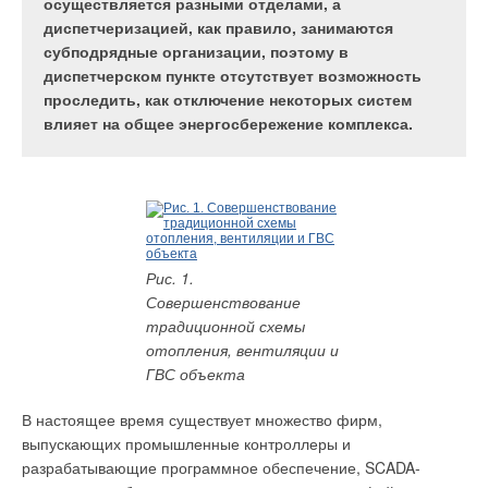
отсутствуют выделения вредных веществ,
осуществляется разными отделами, а
существуют эффективные способы
диспетчеризацией, как правило, занимаются
минимизировать протяженность воздуховодов.
субподрядные организации, поэтому в
диспетчерском пункте отсутствует возможность
проследить, как отключение некоторых систем
влияет на общее энергосбережение комплекса.
Из солнечных зеркал
Существуют разные модели отопления и/или вентиляции
«Айванпа» можно
объемных помещений. Если речь идет о применении
сложить имя инвестора
приточных и приточно-вытяжных установок, то в России, как
проекта
правило, распределение воздуха по обслуживаемому
помещению реализуется посредством монтажа протяженной
сети воздуховодов. Наверное, этого невозможно избежать в
Рис. 1.
помещениях, где есть выделения вредных веществ (от
Совершенствование
Гелиостаты проекта
процесса покраски, сварки и т.п.), и необходимо подвести
традиционной схемы
«Айванпа» с двумя
свежий воздух в конкретную зону, а также удалить
отопления, вентиляции и
башнями «энергоблоков»
загрязненный воздух местными отсосами и т.д.
ГВС объекта
Для более чистых помещений (сборочные производства,
В настоящее время существует множество фирм,
склады, торговые и спортивные помещения) существуют
выпускающих промышленные контроллеры и
эффективные способы минимизировать протяженность
Башня «энергоблока» с
разрабатывающие программное обеспечение, SCADA-
воздуховодов. Воздуховоды — это всегда значительные
установленным наверху