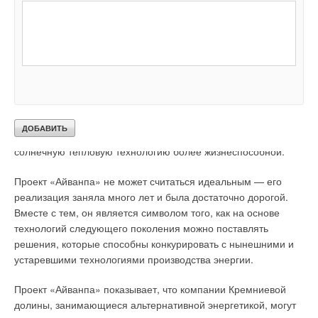
что будущие проекты компании, скорее всего, будут стоить
на 30–40 % дешевле. Такое сокращение расходов связано с
повышением эффективности применения «продвинутых»
технологий (замена проводных линий управления
гелиостанции на GSM-сигналы). В будущих проектах усилия
BrightSource будут направлены на создание солнечных
аккумулирующих систем для бóльшей загрузки паровых
котлов. Хранению аккумулированной энергии вообще будет
уделяться более пристальное внимание, ведь это сделает
солнечную тепловую технологию более жизнеспособной.
Проект «Айванпа» не может считаться идеальным — его
реализация заняла много лет и была достаточно дорогой.
Вместе с тем, он является символом того, как на основе
технологий следующего поколения можно поставлять
решения, которые способны конкурировать с нынешними и
устаревшими технологиями производства энергии.
Проект «Айванпа» показывает, что компании Кремниевой
долины, занимающиеся альтернативной энергетикой, могут