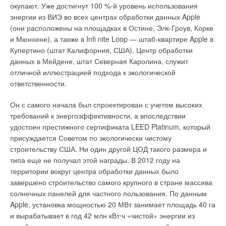
окупают. Уже достигнут 100 %-й уровень использования
энергии из ВИЭ во всех центрах обработки данных Apple
(они расположены на площадках в Остине, Элк-Гроув, Корке
и Мюнхене), а также в Infi nite Loop — штаб-квартире Apple в
Купертино (штат Калифорния, США). Центр обработки
данных в Мейдене, штат Северная Каролина, служит
отличной иллюстрацией подхода к экологической
ответственности.
Он с самого начала был спроектирован с учетом высоких
требований к энергоэффективности, а впоследствии
удостоен престижного сертификата LEED Platinum, который
присуждается Советом по экологически чистому
строительству США. Ни один другой ЦОД такого размера и
типа еще не получал этой награды. В 2012 году на
территории вокруг центра обработки данных было
завершено строительство самого крупного в стране массива
солнечных панелей для частного пользования. По данным
Apple, установка мощностью 20 МВт занимает площадь 40 га
и вырабатывает в год 42 млн кВт⋅ч «чистой» энергии из