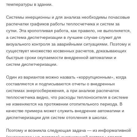
температуры в здании.
жителями. Здесь находится город Айванпа (Ivanpah), около
которого на площади 14 км2 раскинулась крупнейшая в мире
Индуктивные сопла или сопловые воздухораспределители в
Системы инерционны и для анализа необходимы почасовые
«солнечная ферма» Ivanpah Solar Electric Generating System
комплекте производятся различными российскими фирмами.
распечатки графиков работы теплосчетчика и систем за
(SEGS), использующая 170 тыс. гелиостатов* и три
Или, например, вот как сделана система отопления на
сутки. Эта кропотливая работа, как правило, не выполняется,
башенных «энергоблока» высотой по 137 м каждый, которые
заводе одного из производителей газовых
а система диспетчеризации в лучшем случае служит для
за счет солнечного тепла вырабатывают большое количество
воздухонагревателей (теплогенераторов) в Италии — у
визуального контроля за аварийными ситуациями. Поэтому и
электроэнергии.
стены производственного корпуса установлено несколько
существует множество косвенных расчетов, доказывающих
вертикальных напольных теплогенераторов, причем забор
быстрые сроки окупаемости внедренной автоматики и
По состоянию на начало текущего года этот объект является
воздуха производится через стену снизу, а выброс
систем диспетчеризации.
не просто местной достопримечательностью, а настоящим
осуществляется вверху через коллектор с индуктивными
чудом. После более чем семи лет развития проекта и трех
Один из вариантов можно назвать «коррупционным», когда
жалюзи (фото 2).
лет строительства, благодаря усилиям 2700 сотрудников,
составляются и подписываются отчеты о внедренных
которые трудились над реализацией этого проекта, и $ 1,6
системах энергосбережения, а при анализе распечаток
млрд потраченных кредитных средств, выделенных
теплосчетчика видно, что расходы теплоносителя в системе
правительством США, солнечная ферма наконец-то
не изменяются на протяжении отопительного периода. В
заработала. Сейчас она обладает мощностью, позволяющей
качестве примера может служить внедрение автоматики и
обеспечить электрической энергией 140 тыс. средних
диспетчеризации для систем отопления в школах.
американских домов.
Поэтому и возникла следующая задача — из информативной
Почти нет воздуховодов вообще! По площади цеха под
(мнемосхемы на дисплее) инерционной системы сделать