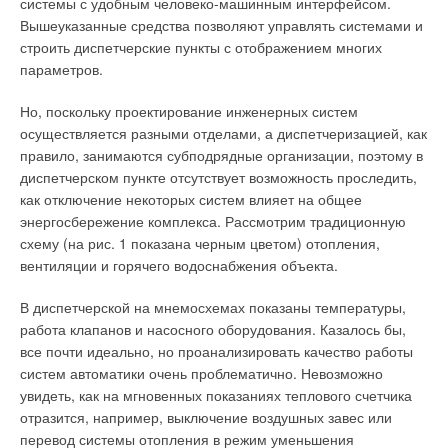
системы с удобным человеко-машинным интерфейсом.
капитальные затраты (на металл и монтаж, на заказные
котлом
Вышеуказанные средства позволяют управлять системами и
установки с повышенным напором вентиляторов). Как
строить диспетчерские пункты с отображением многих
правило, обычно стоимость протяженной сети воздуховодов
параметров.
сопоставима со стоимостью основного оборудования для
Солнечные зеркала
отопления и вентиляции или даже превышает ее.
проекта «Айванпа»
Но, поскольку проектирование инженерных систем
вблизи
осуществляется разными отделами, а диспетчеризацией, как
Гораздо экономичнее организовать раздачу воздуха от
правило, занимаются субподрядные организации, поэтому в
приточных установок (возду хонагревателей,
диспетчерском пункте отсутствует возможность проследить,
теплогенераторов) через различные индуктивные жалюзи и
как отключение некоторых систем влияет на общее
распределительные короба с индуктивными соплами, а
энергосбережение комплекса. Рассмотрим традиционную
распределение воздуха по площади и высоте объемного
ЦОД компании Apple в
схему (на рис. 1 показана черным цветом) отопления,
помещения производить с помощью потолочных
Мейдене (штат
вентиляции и горячего водоснабжения объекта.
вентиляторов (так называемых «дестратификаторов») —
Северная Каролина, США)
фото 1. Сделать такие короба с небольшой сетью
питается от солнечных
В диспетчерской на мнемосхемах показаны температуры,
воздуховодов может любой профессиональный монтажник
батарей
работа клапанов и насосного оборудования. Казалось бы,
по вентиляции.
все почти идеально, но проанализировать качество работы
«Айванпа» Неподалеку от легендарного американского Лас-
систем автоматики очень проблематично. Невозможно
Вегаса, в округе Сан-Бернардино, расположен настоящий
увидеть, как на мгновенных показаниях теплового счетчика
символ будущего. Это одно из тех уникальных мест, где
отразится, например, выключение воздушных завес или
солнце способно обеспечить выработку большого количества
перевод системы отопления в режим уменьшения
электроэнергии для больших городов с многомиллионными