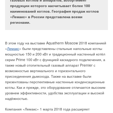
на площадке «Новоорловская» и сразу
газовых котлов и аппаратов, ассортимент
климате. Тепловой насос работает в связке с
столкнулась с целым рядом вопросов, среди
продукции которого насчитывает более 100
вертикальным грунтовым теплообменником.
которых центральное место занимал вопрос о
наименований котлов. География продаж котлов
Расчёт был произведён программой собственной
том, как можно быстро и эффективно построить
«Лемакс» в России представлена всеми
разработки автора, с учётом постепенного
завод, сдать его в эксплуатацию и получить все
регионами.
замерзания и оттаивания влаги в грунте, а также
необходимые льготы, которые позволили бы
принимая во внимание спиральный компрессор в
сделать большой скачок в развитии предприятия.
тепловом насосе. Были рассмотрены случаи,
При решении главного вопроса требовалось
когда система работает только на теплоснабжение,
В этом году на выставке Aquatherm Moscow 2018 компанией
выбрать концепцию строительства здания
а также на теплои холодоснабжение, в
«
Лемакс
» были представлены стальные напольные котлы
фармацевтического завода, и руководство АО
зависимости от времени года. Результаты
мощностью 150 и 200 кВт и традиционный настенный котёл
«Витал» приняло решение построить современное
сравнивались по стоимости энергии с
серии Prime 100 кВт с функцией каскадного подключения, а
здание с минимальными теплопотерями и
альтернативными системами теплои
также новый отопительный газовый аппарат Premier с
использованием энергосберегающих технологий.
холодоснабжения.
возможностью вертикального и горизонтального
присоединения дымохода. Также на выставке были
презентованы перспективные настенные конденсационные
Взвесив все «за» и «против», был разработан проект, и в
котлы. Как и прежде, это оборудование отличается высоким
Введение
2012 году на участке начались строительные работы. На тот
уровнем эффективности, удобства эксплуатации и высокой
момент основным поставщиком тепловой энергии в особой
надёжностью.
Теплонасосные системы теплоснабжения совместно с
экономической зоне была организация ГУП «ТЭК», но,
вертикальным грунтовым теплообменником используются
Компания «Лемакс» 1 марта 2018 года расширяет
помимо этого, компании АО «
Витал
» для обеспечения
для покрытия потребности в теплоте и холоде различных