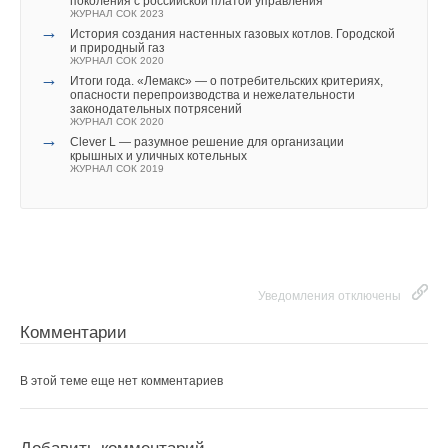
поколения с российской платой управления
ЖУРНАЛ СОК ИЮНЬ 2026
ЖУРНАЛ СОК 2023
→
→
Теплотехнические характеристики лучисто-конвективной
История создания настенных газовых котлов. Городской
Ваше имя *
панели при эксплуатации в действующей котельной
и природный газ
ЖУРНАЛ СОК ИЮНЬ 2026
ЖУРНАЛ СОК 2020
→
→
Водонагреватель Royal Thermo Smalto Inverter:
Итоги года. «Лемакс» — о потребительских критериях,
интеллект, стиль и энергоэффективность
опасности перепроизводства и нежелательности
Ваш E-mail *
ЖУРНАЛ СОК ИЮНЬ 2026
законодательных потрясений
ЖУРНАЛ СОК 2020
→
Clever L — разумное решение для организации
крышных и уличных котельных
ЖУРНАЛ СОК 2019
Текст комментария
Уведомления отключены
Комментарии
Уведомления отключены
В этой теме еще нет комментариев
Комментарии
В этой теме еще нет комментариев
Добавить комментарий
Ваше имя *