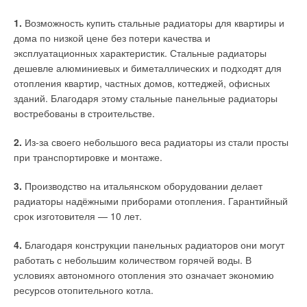
холодильным, равном 13,38, будет на 30 % меньше, чем для
обслуживания фреоновой техники.
«эталонной» системы. При отношении тепловых нагрузок к
1.
Возможность купить стальные радиаторы для квартиры и
холодильным, равном 2,68, выгода составит уже 58 %.
Фактические затраты АО «Витал» на кондиционирование с
дома по низкой цене без потери качества и
помощью теплонасосной техники за последнее лето
эксплуатационных характеристик. Стальные радиаторы
составили около 10 тыс. руб. за 126 кВт холода, что в 11 раз
дешевле алюминиевых и биметаллических и подходят для
экономнее традиционного кондиционирования. Происходит
отопления квартир, частных домов, коттеджей, офисных
это за счёт того, что компрессоры включаются очень редко, а
зданий. Благодаря этому стальные панельные радиаторы
весь процесс охлаждения идёт только за счёт
востребованы в строительстве.
циркуляционных насосов наружного контура.
2.
Из-за своего небольшого веса радиаторы из стали просты
Иными словами, охлаждение геотермальными тепловыми
при транспортировке и монтаже.
насосами в десять и более раз экономнее, чем
традиционное кондиционирование, но с одной важной
3.
Производство на итальянском оборудовании делает
оговоркой — при использовании комплексного решения с
радиаторы надёжными приборами отопления. Гарантийный
отоплением.
срок изготовителя — 10 лет.
Что касается горячей воды, то она круглый год бесплатна за
4.
Благодаря конструкции панельных радиаторов они могут
счёт косвенного нагрева от системы отопления или
работать с небольшим количеством горячей воды. В
активного кондиционирования, которое иногда работает для
условиях автономного отопления это означает экономию
поддержания постоянной температуры охлаждения.
ресурсов отопительного котла.