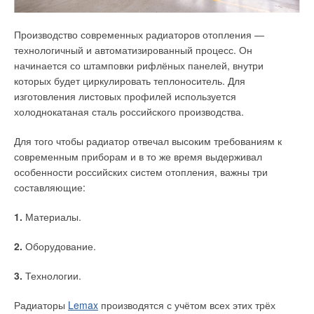
имеют глубину 180–250 м и являются единственными в
системе теплоснабжения.
Производство современных радиаторов отопления —
технологичный и автоматизированный процесс. Он
начинается со штамповки рифлёных панелей, внутри
которых будет циркулировать теплоноситель. Для
Рассматриваемое здание
изготовления листовых профилей используется
холоднокатаная сталь российского производства.
Компания «ДОМАП» подключилась к решению этого вопроса
Профиль отопительных нагрузок рассматриваемого здания
в 2013 году и предложила собственникам предприятия
изображён на рис. 1. Общее отношение нагрузок на теплои
Для того чтобы радиатор отвечал высоким требованиям к
установить каскадную установку из тепловых насосов
холодоснабжение у здания составит следующую величину:
современным приборам и в то же время выдерживал
финского производства бренда JAMA («Ямя»).
12,73 МВт·ч / 0,95 МВт·ч = 13,38 раз.
особенности российских систем отопления, важны три
Коммерческое предложение от «
ДОМАП
» — с комплексным
составляющие:
решением всех четырёх задач «под ключ» — стоило 12 млн
руб., включая 4 км бурения. Для выполнения этого проекта
1.
Материалы.
требовалась серьёзная подготовка. Здание завода было
построено из современных материалов, и, несмотря на
2.
Оборудование.
площадь более 3000 м², суммарные теплопотери
составляли всего 180 кВт, а холода в летний период
3.
Технологии.
требовалось 130 кВт.
Радиаторы
Lemax
производятся с учётом всех этих трёх
Теплоснабжение рассматриваемого жилого здания состоит