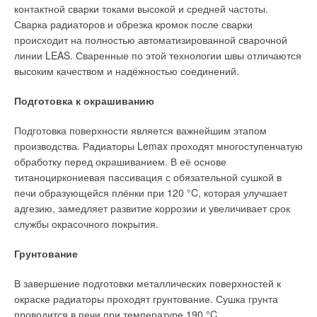
контактной сварки токами высокой и средней частоты.
Численная симуляция производилась в течении семи
Сварка радиаторов и обрезка кромок после сварки
«виртуальных» лет, и значения по потреблению
происходит на полностью автоматизированной сварочной
электроэнергии тепловым насосом считались в последний
линии LEAS. Сваренные по этой технологии швы отличаются
год. Это необходимо потому, что с течением времени
высоким качеством и надёжностью соединений.
эффективность системы снижается. Она также зависит от
длины скважины, поэтому для корректности результатов
Подготовка к окрашиванию
была проведена серия расчётов с постепенно
уменьшающейся длиной, с шагом 5 Вт пиковой нагрузки на
Подготовка поверхности является важнейшим этапом
метр скважины.
производства. Радиаторы Lemax проходят многоступенчатую
обработку перед окрашиванием. В её основе
Результаты симуляции представлены в табл. 1 и 2. Из табл. 1,
титаноциркониевая пассивация с обязательной сушкой в
видно, что суммарные затраты на электроснабжение
печи образующейся плёнки при 120 °C, которая улучшает
уменьшаются, когда в подготовке горячей воды участвует
адгезию, замедляет развитие коррозии и увеличивает срок
тепловой насос. В то же время общее количество
службы окрасочного покрытия.
В качестве источника холода для кондиционирования
выработанной тепловым насосом теплоты увеличивается
выступает наружный коллектор тепловых насосов, а именно
сильнее, чем необходимо для горячего теплоснабжения, так
Грунтование
— 4 км скважин (40 шт. по 100 м каждая). За отопительный
как тепловой насос вследствие постоянной частоты привода
период в земле накапливается достаточное количество
спирального компрессора не может выработать столько
В завершение подготовки металлических поверхностей к
холода, летом же при помощи только одних циркуляционных
теплоты, сколько требуется в данный момент.
окраске радиаторы проходят грунтование. Сушка грунта
насосов котельной этот холод «перекачивается» обратно в
проводится в печи при температуре 190 °C.