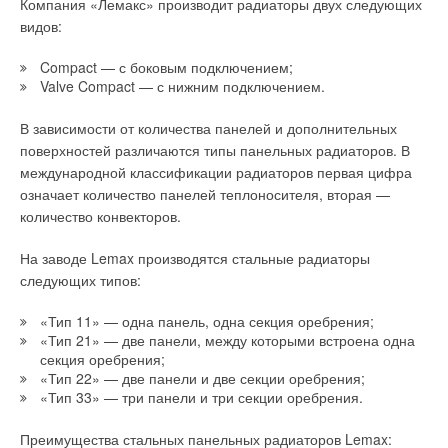
Компания «Лемакс» производит радиаторы двух следующих
Результаты расчётов на девятый год работы системы
Если сравнить это со стоимостью одной гигакалории,
видов:
изображены на рис. 3 и 4.
которая на данный момент составляет 1974 руб., то за один
январь 2018 года было бы потрачено 54 Гкал (63 тыс. кВт·ч),
Compact — с боковым подключением;
Valve Compact — с нижним подключением.
то есть 106 596 руб., соответственно, что в два раза дороже
отопления тепловыми насосами, и это не говоря о лимитах,
В зависимости от количества панелей и дополнительных
которые надо выбирать.
поверхностей различаются типы панельных радиаторов. В
международной классификации радиаторов первая цифра
Итак, отопление тепловыми насосами в ОЭЗ стоит в два раза
означает количество панелей теплоносителя, вторая —
дешевле, чем центральное отопление от ГУП «ТЭК» при
количество конвекторов.
стоимости 1974 руб. за 1 Гкал.
На заводе Lemax производятся стальные радиаторы
Возьмём традиционное кондиционирование — по данным,
следующих типов:
которые удалось собрать в Интернете, современная
кондиционерная техника для выработки 130 кВт холода
«Тип 11» — одна панель, одна секция оребрения;
потребит около 40–50 кВт·ч электрической энергии. В нашу
«Тип 21» — две панели, между которыми встроена одна
задачу входит выработка холода в течение восьми часов
секция оребрения;
пять дней в неделю, отсюда нетрудно посчитать, сколько это
«Тип 22» — две панели и две секции оребрения;
будет стоить за летний сезон — около 110 тыс. руб.
«Тип 33» — три панели и три секции оребрения.
Стоимость энергии, потребляемой теплонасосной системой
теплоснабжения, при отношении тепловых нагрузок к
И это не считая постоянных ремонтов и дополнительного
Преимущества стальных панельных радиаторов Lemax: