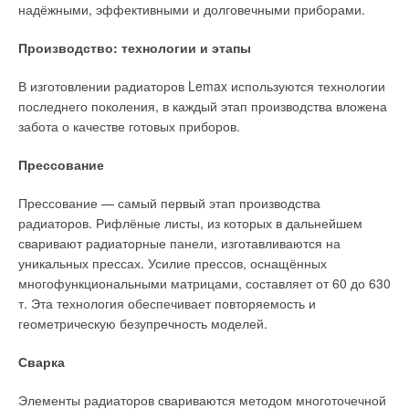
надёжными, эффективными и долговечными приборами.
Баки-аккумуляторы оснащены змеевиками ГВС из
В третьей схеме (табл. 1, столбец «Бивалентный котёл и
Производство: технологии и этапы
гребенчатой меди, которые посредством косвенного нагрева
солнечный коллектор») в грунтовый контур установлен
вырабатывают достаточное количество горячей воды для
солнечный коллектор, дополнительно догревающий
В изготовлении радиаторов Lemax используются технологии
технических нужд и душевых персонала круглый год.
теплоноситель летом.
последнего поколения, в каждый этап производства вложена
забота о качестве готовых приборов.
Чтобы корректно сравнивать стоимость энергии,
необходимой для теплонасосной системы, со стоимостью
Прессование
функционирования системы центрального теплоснабжения,
необходимо учесть потребление электрической энергии
Прессование — самый первый этап производства
циркуляционным насосом в контуре грунта, которого нет в
радиаторов. Рифлёные листы, из которых в дальнейшем
схеме центрального теплоснабжения.
сваривают радиаторные панели, изготавливаются на
уникальных прессах. Усилие прессов, оснащённых
В качестве циркуляционного насоса был принят насос с
многофункциональными матрицами, составляет от 60 до 630
переменной частотой вращения привода.
т. Эта технология обеспечивает повторяемость и
геометрическую безупречность моделей.
Сварка
Расчёт и результаты
Элементы радиаторов свариваются методом многоточечной