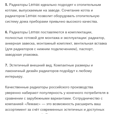
Таким образом, средняя чистая экономия в рублях, а именно
5.
Радиаторы Lemax идеально подходят к отопительным
Выводы
— разница в расходах на эксплуатацию тепловых насосов по
котлам, выпускаемым на заводе. Сочетание котла и
сравнению с ГУП «ТЭК» и традиционным
радиаторов Lemax позволит оборудовать отопительную
Использование для теплоснабжения теплонасосных систем
кондиционированием, составляет около 700 тыс. руб. в год.
систему дома приборами привычно высокого качества.
с вертикальным грунтовым теплообменником выгоднее, чем
отопление здания при помощи электричества или от
На фоне меньших вложений в теплонасосную технологию на
6.
Радиаторы Lemax поставляются в комплектации,
системы центрального теплоснабжения, но дороже газового
начальной стадии по сравнению с этими организациями всё
полностью готовой для монтажа и эксплуатации: радиатор,
котла. Наиболее выгодным случаем для применения
это даёт существенную дополнительную экономию компании
анкерная завеска, монтажный комплект, вентильная вставка
теплонасосной системы является офисное или
АО «
Витал Девелопмент Корпорэйшн
», резиденту ОЭЗ. На
(для радиаторов с нижним подключением), паспорт,
общественное здание с высокими теплопоступлениями.
этом примере видно, что при профессиональном подходе и
заводская упаковка.
грамотном проектировании данная технология может
Капитальные затраты на установку теплонасосных систем, а
помочь российскому бизнесу стать конкурентоспособней —
7.
Эстетичный внешний вид. Компактные размеры и
также систем центрального теплоснабжения и газового котла
как на внутреннем рынке, так и за рубежом, куда
лаконичный дизайн радиаторов подойдут к любому
сильно варьируются от географического положения объекта
поставляется отечественная продукция.
интерьеру.
и для небольших систем являются определяющими при
выборе технологии.
Качественные радиаторы российского производства
Читайте по теме:
уверенно набирают популярность у конечного потребителя в
сравнении с зарубежными вариантами. Сотрудничество с
Hirch J.J. eQUEST. The QUick Energy Simulation Tool. Lawrence
→
Berkeley National Lab. 2016.
Подчинение стихии воздуха: тепловые насосы «воздух–
компанией «Лемакс» — это возможность расширить ваш
вода»
Engineering Reference. EnergyPlus ver. 8.6 documentation. U.S.
ассортимент за счёт современных эстетичных и доступных
Departnemnt of Energy. 2016.
ЖУРНАЛ СОК ЯНВАРЬ 2019
→
TRNSYS. Transient System Simulation Tool. 2014. Websource: