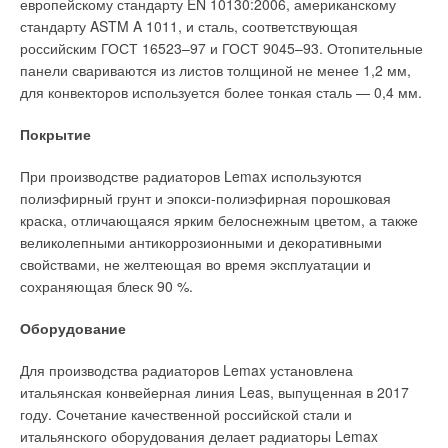
европейскому стандарту EN 10130:2006, американскому
стандарту ASTM A 1011, и сталь, соответствующая
российским ГОСТ 16523–97 и ГОСТ 9045–93. Отопительные
панели свариваются из листов толщиной не менее 1,2 мм,
для конвекторов используется более тонкая сталь — 0,4 мм.
Покрытие
Схема теплоснабжения изображена на рис. 2. Мы
При производстве радиаторов Lemax используются
рассмотрим сразу три варианта. В первом варианте (табл. 1,
полиэфирный грунт и эпокси-полиэфирная порошковая
столбец «Электрокотёл») нагрузка на горячее
краска, отличающаяся ярким белоснежным цветом, а также
водоснабжение полностью зависит от электричества. Во
В данном помещении оказалось возможным разместить
великолепными антикоррозионными и декоративными
втором варианте (табл. 1, столбец «Бивалентный котёл»)
только три тепловых насоса и коллектор наружного контура,
свойствами, не желтеющая во время эксплуатации и
горячая вода приготавливается при помощи теплового
а сами баки-теплоаккумуляторы были заказаны овального
сохраняющая блеск 90 %.
насоса и дополнительно доводится до 60 °C ТЭНом.
типа, чтобы они проходили в дверные проёмы, и разместили
их в других комнатах технического назначения рядом с
Оборудование
котельной. Таким образом, в итоге перед включением
вентиляционной установки в утреннее время, назначение
Для производства радиаторов Lemax установлена
которой подогревать свежий приточный воздух, всегда
итальянская конвейерная линия Leas, выпущенная в 2017
имеется большой запас тепловой энергии — её хватает на
году. Сочетание качественной российской стали и
весь рабочий день, на отопление и на вентиляцию
итальянского оборудования делает радиаторы Lemax
одновременно.