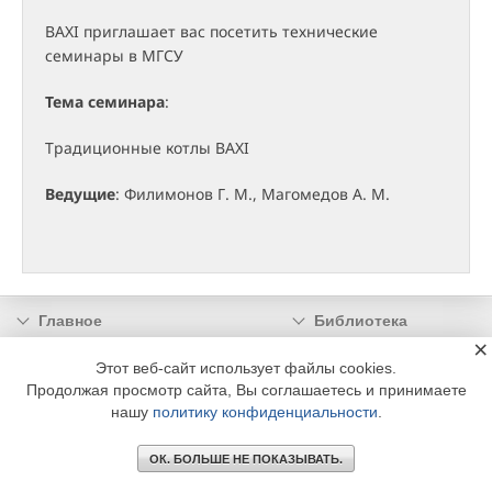
BAXI приглашает вас посетить технические
семинары в МГСУ
Тема семинара
:
Традиционные котлы BAXI
Ведущие
: Филимонов Г. М., Магомедов А. М.
Главное
Библиотека
×
Подписка
Реклама
Этот веб-сайт использует файлы cookies.
Информация
Продолжая просмотр сайта, Вы соглашаетесь и принимаете
нашу
политику конфиденциальности
.
© 2002 - 2026 OOO Издательский дом «МЕДИА ТЕХНОЛОДЖИ» +7 (495) 665-00-
00
ОК. БОЛЬШЕ НЕ ПОКАЗЫВАТЬ.