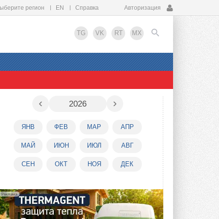
ыберите регион
EN
Справка
Авторизация
TG
VK
RT
MX
EN
‹
›
2026
ЯНВ
ФЕВ
МАР
АПР
МАЙ
ИЮН
ИЮЛ
АВГ
СЕН
ОКТ
НОЯ
ДЕК
Реклама