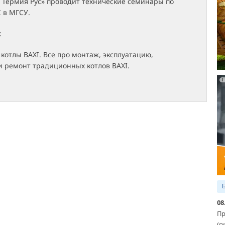
 Термия Рус» проводит технические семинары по
 в МГСУ.
:
отлы BAXI. Все про монтаж, эксплуатацию,
и ремонт традиционных котлов BAXI.
08
Пр
(п