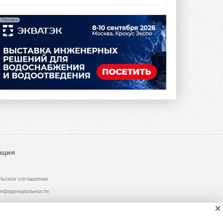
Реклама
ация
льское соглашение
онфиденциальности
×