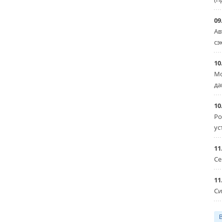
09
Ав
сэ
10
Мо
да
10
Ро
ус
11
Се
11
Си