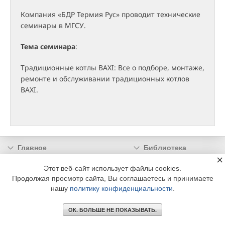
Компания «БДР Термия Рус» проводит технические
семинары в МГСУ.
Тема семинара
:
Традиционные котлы BAXI: Все о подборе, монтаже,
ремонте и обслуживании традиционных котлов
BAXI.
Главное
Библиотека
×
Подписка
Реклама
Этот веб-сайт использует файлы cookies.
Информация
Продолжая просмотр сайта, Вы соглашаетесь и принимаете
нашу
политику конфиденциальности
.
© 2002 - 2026 OOO Издательский дом «МЕДИА ТЕХНОЛОДЖИ» +7 (495) 665-00-
00
ОК. БОЛЬШЕ НЕ ПОКАЗЫВАТЬ.