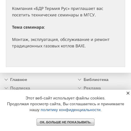
Компания «БДР Термия Рус» приглашает вас
посетить технические семинары в МГСУ.
Тема семинара
:
Монтаж, эксплуатация, обслуживание и ремонт
традиционных газовых котлов BAXI.
Главное
Библиотека
Подписка
Реклама
×
Информация
Этот веб-сайт использует файлы cookies.
Продолжая просмотр сайта, Вы соглашаетесь и принимаете
© 2002 - 2026 OOO Издательский дом «МЕДИА ТЕХНОЛОДЖИ» +7 (495) 665-00-
нашу
политику конфиденциальности
.
00
ОК. БОЛЬШЕ НЕ ПОКАЗЫВАТЬ.