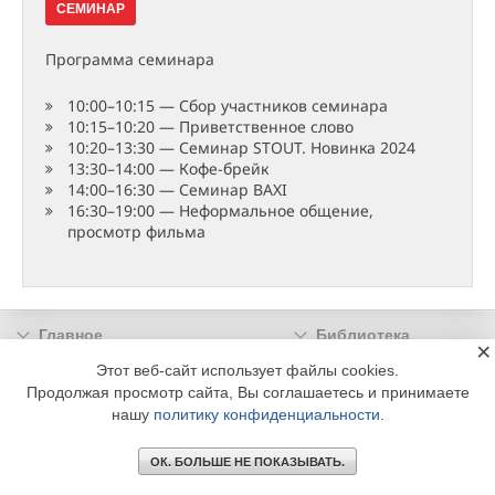
СЕМИНАР
Программа семинара
10:00–10:15 — Сбор участников семинара
10:15–10:20 — Приветственное слово
10:20–13:30 — Семинар STOUT. Новинка 2024
13:30–14:00 — Кофе-брейк
14:00–16:30 — Семинар BAXI
16:30–19:00 — Неформальное общение,
просмотр фильма
Главное
Библиотека
×
Подписка
Реклама
Этот веб-сайт использует файлы cookies.
Продолжая просмотр сайта, Вы соглашаетесь и принимаете
Информация
нашу
политику конфиденциальности
.
© 2002 - 2026 OOO Издательский дом «МЕДИА ТЕХНОЛОДЖИ» +7 (495) 665-00-
00
ОК. БОЛЬШЕ НЕ ПОКАЗЫВАТЬ.