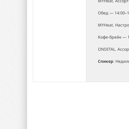
MYHeat. Ассорт
Обед — 14:00–1
MYHeat. Настро
Кофе-брейк — 1
ONDITAL. Ассор
Спикер
: Недил