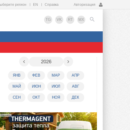
ыберите регион
EN
Справка
Авторизация
TG
VK
RT
MX
EN
‹
›
2026
ЯНВ
ФЕВ
МАР
АПР
МАЙ
ИЮН
ИЮЛ
АВГ
СЕН
ОКТ
НОЯ
ДЕК
Реклама