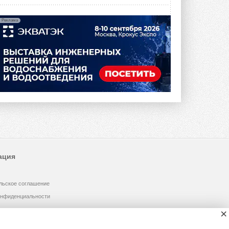
Реклама
ация
льское соглашение
онфиденциальности
×