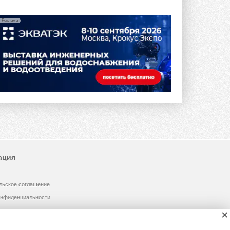
Реклама
ация
льское соглашение
онфиденциальности
×