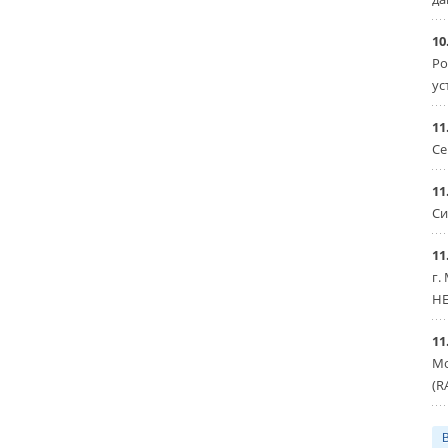
10
Ро
ус
11
Се
11
Си
11
г.
HE
11
Мо
(R