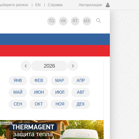
ыберите регион
EN
Справка
Авторизация
TG
VK
RT
MX
EN
‹
›
2026
ЯНВ
ФЕВ
МАР
АПР
МАЙ
ИЮН
ИЮЛ
АВГ
СЕН
ОКТ
НОЯ
ДЕК
Реклама