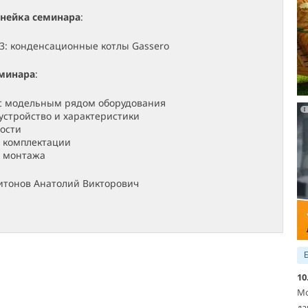
инейка семинара
:
3: конденсационные котлы Gassero
минара
:
 с модельным рядом оборудования
устройство и характеристики
ости
 комплектации
и монтажа
ритонов Анатолий Викторович
10
Мо
да