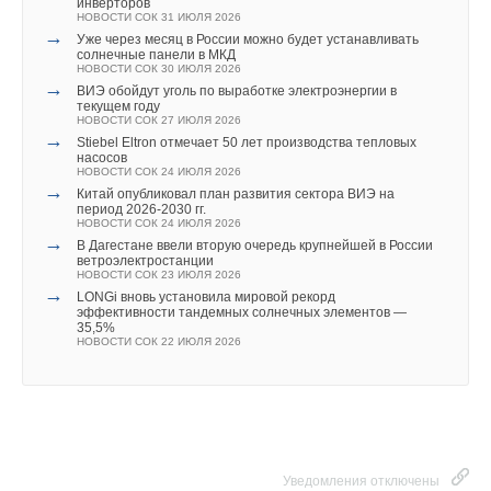
инверторов
будут интересными индивидуальные шумоглушители
НОВОСТИ СОК 31 ИЮЛЯ 2026
→
Уже через месяц в России можно будет устанавливать
Jeremias, которые возможно встраивать непосредственно в
солнечные панели в МКД
теплогенераторы.
НОВОСТИ СОК 30 ИЮЛЯ 2026
→
ВИЭ обойдут уголь по выработке электроэнергии в
текущем году
Уведомления отключены
НОВОСТИ СОК 27 ИЮЛЯ 2026
→
Stiebel Eltron отмечает 50 лет производства тепловых
Комментарии
насосов
Читайте по теме:
НОВОСТИ СОК 24 ИЮЛЯ 2026
→
Китай опубликовал план развития сектора ВИЭ на
→
В этой теме еще нет комментариев
«Дорогобужкотломаш»: новые семинары по продукции
период 2026-2030 гг.
НОВОСТИ СОК 6 МАЯ 2021
НОВОСТИ СОК 24 ИЮЛЯ 2026
→
→
Проект системы дымоудаления компании БМВ в
В Дагестане ввели вторую очередь крупнейшей в России
Мюнхене
ветроэлектростанции
Добавить комментарий
НОВОСТИ СОК 22 ДЕКАБРЯ 2020
НОВОСТИ СОК 23 ИЮЛЯ 2026
→
→
Выставка HEAT&POWER 2020
LONGi вновь установила мировой рекорд
НОВОСТИ СОК 3 МАРТА 2020
эффективности тандемных солнечных элементов —
Ваше имя *
→
35,5%
Итоги BAXI Expo Moscow 2019
НОВОСТИ СОК 22 ИЮЛЯ 2026
НОВОСТИ СОК 11 ИЮНЯ 2019
→
BAXI EXPO 2019 в Москве
НОВОСТИ СОК 20 МАЯ 2019
Ваш E-mail *
→
Котел Viessmann обеспечит теплом консульство России
на полярном Шпицбергене
НОВОСТИ СОК 17 ОКТЯБРЯ 2018
→
Aqua-Therm Moscow – состоится 2–5 февраля 2016
НОВОСТИ СОК 1 ФЕВРАЛЯ 2016
Текст комментария
Уведомления отключены
→
Рублевый прайс-лист Jeremias