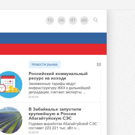
TG
VK
RT
MX
EN
Новости рынка
Российский коммунальный
ресурс на исходе
Заниженные тарифы ведут
инфраструктуру ЖКХ к дальнейшей
деградации, считают эксперты ...
ВЧЕРА
В Забайкалье запустили
крупнейшую в России
Абагайтуйскую СЭС
Годовая выработка Абагайтуйской СЭС
составит 223 221 тыс. кВт-ч ...
ВЧЕРА