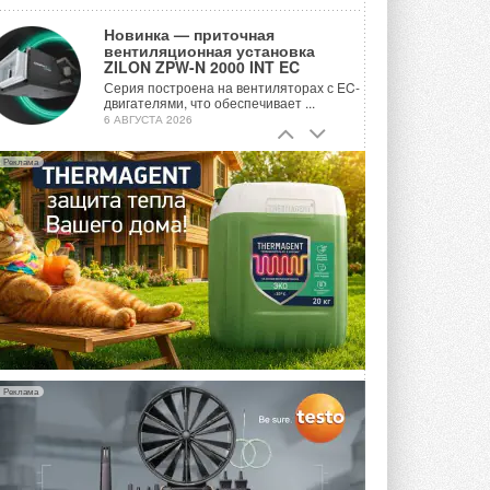
Новинка — приточная
вентиляционная установка
ZILON ZPW-N 2000 INT EC
Серия построена на вентиляторах с EC-
двигателями, что обеспечивает ...
6 АВГУСТА 2026
Учёные ЮУрГУ создали
Реклама
каскадную установку,
объединяющую солнечную и
геотермальную энергию
Природосберегающие технологии ...
6 АВГУСТА 2026
Для Арктики создали
технологию защиты
ветрогенераторов от аварий
Разработка учитывает влияние
мерзлоты, обледенения и снеговых ...
6 АВГУСТА 2026
Реклама
Гибридный тепловой насос PV/T
с одним общим испарителем
Исследователи предложили
конструкцию двухисточникового ...