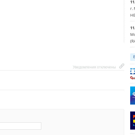
11
яторы, модули, термостаты,...
Арматура, фитинги
г.
Уведомления отключены
HE
11
Уведомления отключены
Мо
(R
Уведомления отключены