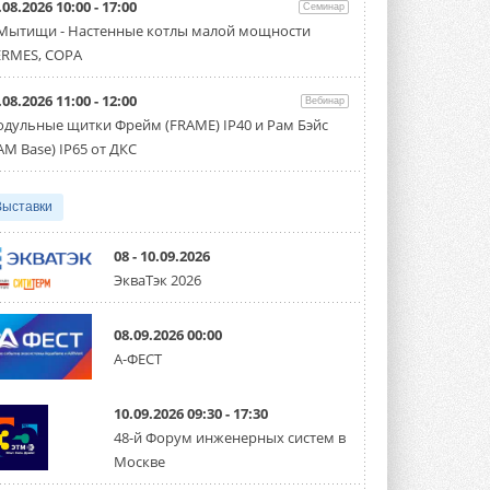
.08.2026 10:00 - 17:00
Семинар
Организатором выступил торгово-
производственный холдинг ...
 Мытищи - Настенные котлы малой мощности
3 АВГУСТА 2026
RMES, COPA
«Датарк» испытал модульный
.08.2026 11:00 - 12:00
ЦОД с плотностью 54 кВт на
Вебинар
стойку
дульные щитки Фрейм (FRAME) IP40 и Рам Бэйс
Испытания прошли на собственной
AM Base) IP65 от ДКС
производственной площадке и были ...
3 АВГУСТА 2026
Выставки
Samsung выпускает VRF-
систему DVM на R32
Линейка включает семь типоразмеров
08 - 10.09.2026
производительностью от 22,4 до 56 кВт.
ЭкваТэк 2026
Суммарная длина трубопроводов ...
3 АВГУСТА 2026
08.09.2026 00:00
«СиСофт Девелопмент» подвел
А-ФЕСТ
итоги конкурса студенческих
проектов «ТИМ-лидеры 2026»
Новый сезон конкурса «ТИМ-лидеры»
10.09.2026 09:30 - 17:30
стартует уже в сентябре 2026 года ...
3 АВГУСТА 2026
48-й Форум инженерных систем в
Москве
«Русклимат» укрепляет