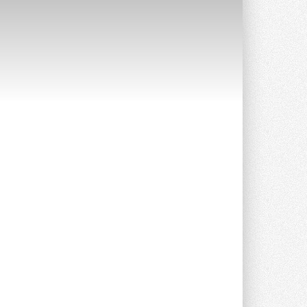
Уже через месяц в России
можно будет устанавливать
солнечные панели в МКД
С 1 сентября снимается запрет на
микрогенерацию в многоквартирных ...
30 ИЮЛЯ 2026
Канальные вентиляторы с ЕС-
двигателями Sysimple TRS EC
Poti
Новинка от Системэйр —
прямоугольный канальный ...
30 ИЮЛЯ 2026
Краска для окон: как выбрать
состав, который не
растрескается после первой
зимы
Частые вопросы о краске для окон ...
30 ИЮЛЯ 2026
СИЭНПИ РУС представила
новую серию консольных
насосов NM
Усовершенствованная гидравлика
помогает снизить энергопотребление ...
30 ИЮЛЯ 2026