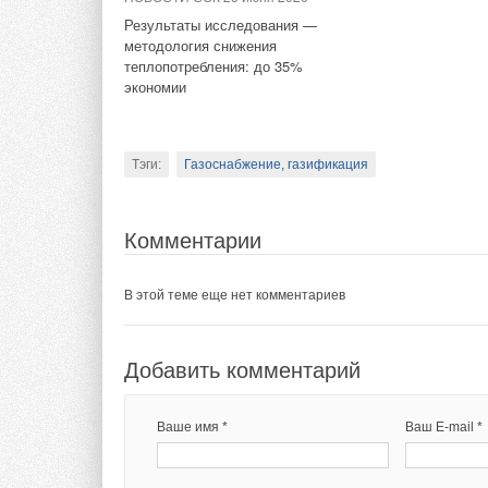
Результаты исследования —
Тэги:
Данфосс
Бренд Danfoss
Автоматика, регул
Комментарии
методология снижения
теплопотребления: до 35%
экономии
В этой теме еще нет комментариев
Комментарии
В этой теме еще нет комментариев
Добавить комментарий
Тэги:
Газоснабжение, газификация
Ваше имя *
Ваш E-mail *
Добавить комментарий
Комментарии
Ваше имя *
Ваш E-mail *
В этой теме еще нет комментариев
Текст комментария
Добавить комментарий
Текст комментария
Ваше имя *
Ваш E-mail *