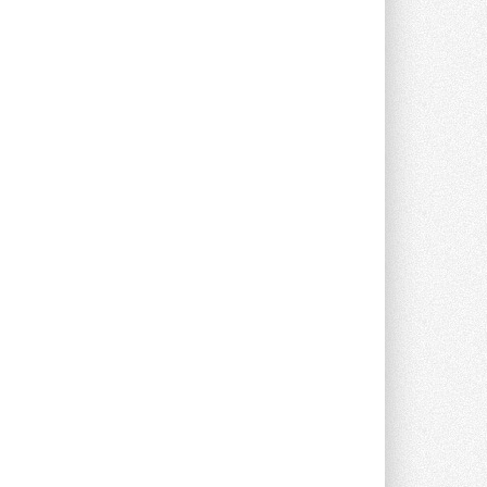
опроса Daikin о восприятии жары ...
28 ИЮЛЯ 2026
CDU производства LG прошёл
валидацию NVIDIA для ИИ-дата-
центров
Компания становится официальным
партнёром NVIDIA по системам ...
28 ИЮЛЯ 2026
В Великобритании предлагают
сделать кондиционирование
обязательным для новостроек
Либеральные демократы внесли
предложение оснащать все новые ...
1
28 ИЮЛЯ 2026
В Подмосковье запустят
производство холодильной
техники и теплообменного
оборудования
Проект реализует компания «ВЕЗА» ...
28 ИЮЛЯ 2026
Ридан объявил о старте продаж
автоматического
балансировочного клапана