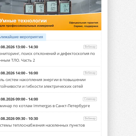
5 АВГУСТА 2026
21-й ежегодный форум
«ЦОД-2026»
Мероприятие пройдет 2-3 сентября в
отеле Radisson Slavyanskaya. Форум
посетит более двух тысяч участников ...
Ближайшие мероприятия
5 АВГУСТА 2026
.08.2026 13:00 - 14:30
Вебинар
Китайская Shenling представила
ниторинг, поиск отклонений и дефектоскопия по
линейку тепловых насосов
нным ТЛО. Часть 2
«воздух-вода» на R290
Серия ThermaX R290 All-In-One
включает три модели ...
.08.2026 14:00 - 16:00
Вебинар
4 АВГУСТА 2026
ль систем накопления энергии в повышении
тойчивости и гибкости электрических сетей
Тепловые насосы в связке с
солнечной генерацией и
накопителем снижают
.08.2026 09:00 - 14:00
Семинар
потребление на 60%
минар по котлам Immergas в Санкт-Петербурге
Исследователи из Италии установили ...
4 АВГУСТА 2026
.08.2026 09:30 - 10:30
Вебинар
«РУСКЛИМАТ Fest 2026» в Уфе
стемы теплоснабжения населенных пунктов
собрал свыше 700 профи
климатической отрасли