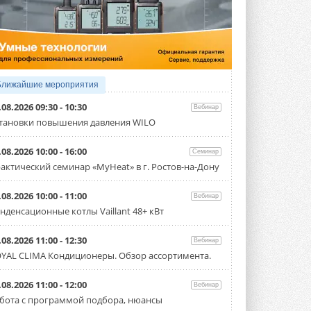
Исследователи из Италии установили ...
4 АВГУСТА 2026
«РУСКЛИМАТ Fest 2026» в Уфе
собрал свыше 700 профи
климатической отрасли
Организатором выступил торгово-
производственный холдинг ...
Ближайшие мероприятия
3 АВГУСТА 2026
.08.2026 09:30 - 10:30
Вебинар
«Датарк» испытал модульный
тановки повышения давления WILO
ЦОД с плотностью 54 кВт на
стойку
.08.2026 10:00 - 16:00
Семинар
Испытания прошли на собственной
производственной площадке и были ...
актический семинар «MyHeat» в г. Ростов-на-Дону
3 АВГУСТА 2026
.08.2026 10:00 - 11:00
Вебинар
Samsung выпускает VRF-
нденсационные котлы Vaillant 48+ кВт
систему DVM на R32
Линейка включает семь типоразмеров
производительностью от 22,4 до 56 кВт.
.08.2026 11:00 - 12:30
Вебинар
Суммарная длина трубопроводов ...
YAL CLIMA Кондиционеры. Обзор ассортимента.
3 АВГУСТА 2026
«СиСофт Девелопмент» подвел
.08.2026 11:00 - 12:00
Вебинар
итоги конкурса студенческих
бота с программой подбора, нюансы
проектов «ТИМ-лидеры 2026»