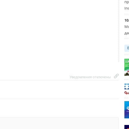
пр
Уведомления отключены
In
10
Мо
да
Уведомления отключены