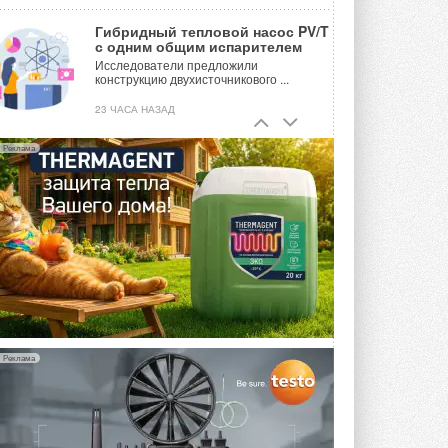
Гибридный тепловой насос PV/T
с одним общим испарителем
Исследователи предложили
конструкцию двухисточникового ...
23 ЧАСА НАЗАД
21-й ежегодный форум
Реклама
«ЦОД-2026»
Мероприятие пройдет 2-3 сентября в
отеле Radisson Slavyanskaya. Форум
посетит более двух тысяч участников ...
ВЧЕРА
Китайская Shenling представила
линейку тепловых насосов
«воздух-вода» на R290
Серия ThermaX R290 All-In-One
включает три модели ...
4 АВГУСТА 2026
Реклама
Тепловые насосы в связке с
солнечной генерацией и
накопителем снижают
потребление на 60%