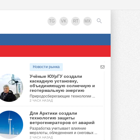
TG
VK
RT
MX
EN
Новости рынка
Учёные ЮУрГУ создали
каскадную установку,
объединяющую солнечную и
геотермальную энергию
Природосберегающие технологии ...
2 ЧАСА НАЗАД
Для Арктики создали
технологию защиты
ветрогенераторов от аварий
Разработка учитывает влияние
мерзлоты, обледенения и снеговых ...
2 ЧАСА НАЗАД