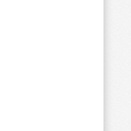
Проект реализует компания «ВЕЗА» ...
28 ИЮЛЯ 2026
Ридан объявил о старте продаж
автоматического
балансировочного клапана
Клапан APT‑R3 производится на заводе
в Лешково (Московская область) ...
27 ИЮЛЯ 2026
Шумоглушители собственного
производства от компании
TURKOV
Новая линейка пластинчатых
прямоугольных шумоглушителей ...
27 ИЮЛЯ 2026
Aquatherm Almaty 2026:
ключевая платформа для
развития инженерных систем
Центральной Азии
С 2 по 4 сентября 2026 года в Алматы ...
27 ИЮЛЯ 2026
ВИЭ обойдут уголь по
выработке электроэнергии в
текущем году