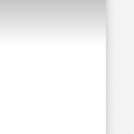
СИЭНПИ РУС представила
новую серию консольных
насосов NM
Усовершенствованная гидравлика
помогает снизить энергопотребление ...
30 ИЮЛЯ 2026
Группа «Теплолюкс» открыла
новую производственную
площадку
Открытие нового завода состоялось
сегодня в Мытищах ...
29 ИЮЛЯ 2026
Stiebel Eltron — спонсирует
международные соревнования
25 спортсменов, выступающих в
прыжках с трамплина и лыжном
двоеборье на международных ...
29 ИЮЛЯ 2026
Новый фирменный магазин
Midea открылся в Сургуте
Компания «Даичи» совместно с
партнером «Энердрим» открыла новый
фирменный магазин Midea в Сургуте ...
29 ИЮЛЯ 2026