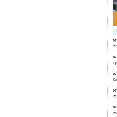
кон или пожарной сигнализации. Такое решение
 безопасной работе оборудования и экономии
 его эксплуатации в общественных зданиях, например в
етного типа имеют функцию I Feel, поддерживающую
07
туру непосредственно в месте нахождения пульта. Это
Ус
 для помещений с высокими потолками, когда показатели
прибора и около пользователей сильно отличаются.
07
Пр
07
Ко
07
RO
ые и VRF-системы
07
Ра
Уведомления отключены