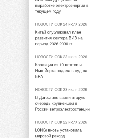
НОВОСТИ СОК 16 апреля
VKR-E дополнена новым
выработке электроэнергии в
датчикам дверей, о
2021
типоразмером 11,2
текущем году
способствует более
Electrolux запустил
электроэнергии при
спецпрограмму для
НОВОСТИ СОК 31 июля 2026
НОВОСТИ СОК 24 июля 2026
монтажников
гостиницах.
«Русклимат» укрепляет
Китай опубликовал план
партнёрство за Уралом
развития сектора ВИЭ на
НОВОСТИ СОК 15 октября
Кондиционеры касс
период 2026-2030 гг.
2020
комфортную темпера
НОВОСТИ СОК 31 июля 2026
Доказана
НОВОСТИ СОК 23 июля 2026
особенно актуально
Carrier модернизирует
энергоэффективность
флагманский чиллер
Коалиция из 19 штатов и
температуры возле 
инверторной системы
AquaEdge 19XR
Нью-Йорка подала в суд на
EPA
НОВОСТИ СОК 25 февраля
НОВОСТИ СОК 31 июля 2026
2020
НОВОСТИ СОК 23 июля 2026
Mitsubishi расширяет
Мойте воздух перед
направление систем
В Дагестане ввели вторую
дыханием
охлаждения для ЦОД
очередь крупнейшей в
России ветроэлектростанции
Тэги:
Бренд Electrolux
Кондиционеры промышленн
НОВОСТИ СОК 22 июля 2026
LONGi вновь установила
мировой рекорд
Комментарии