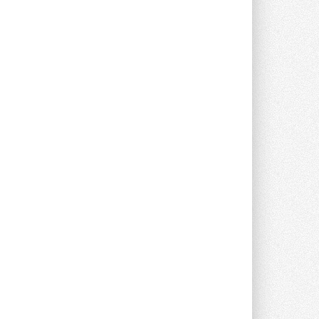
Токио — лидер по
интенсивности использования
кондиционеров
Данные получены в ходе очередного
опроса Daikin о восприятии жары ...
28 ИЮЛЯ 2026
CDU производства LG прошёл
валидацию NVIDIA для ИИ-дата-
центров
Компания становится официальным
партнёром NVIDIA по системам ...
28 ИЮЛЯ 2026
В Великобритании предлагают
сделать кондиционирование
обязательным для новостроек
Либеральные демократы внесли
предложение оснащать все новые ...
1
28 ИЮЛЯ 2026
В Подмосковье запустят
производство холодильной
техники и теплообменного
оборудования