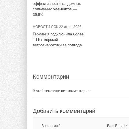
Комментарии
эффективности тандемных
солнечных элементов —
В этой теме еще нет комментариев
35,5%
В этой теме еще нет комментариев
НОВОСТИ СОК 22 июля 2026
Добавить комментарий
Германия подключила более
Добавить комментарий
1 ГВт морской
ветроэнергетики за полгода
Ваше имя *
Ваш E-mail *
Ваше имя *
Ваш E-mail *
Текст комментария
Текст комментария
Комментарии
В этой теме еще нет комментариев
Добавить комментарий
Ваше имя *
Ваш E-mail *