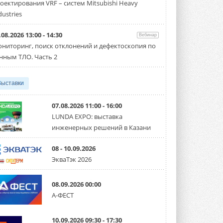
оектирования VRF – систем Mitsubishi Heavy
Новый сезон конкурса «ТИМ-лидеры»
стартует уже в сентябре 2026 года ...
dustries
3 АВГУСТА 2026
.08.2026 13:00 - 14:30
Вебинар
«Русклимат» укрепляет
ниторинг, поиск отклонений и дефектоскопия по
партнёрство за Уралом
Президент Омского землячества в
нным ТЛО. Часть 2
Москве Михаил Тимошенко посетил
Омск с трёхдневным рабочим визитом ...
31 ИЮЛЯ 2026
Выставки
Carrier модернизирует
флагманский чиллер AquaEdge
07.08.2026 11:00 - 16:00
19XR
LUNDA EXPO: выставка
Чиллер получил новую версию,
инженерных решений в Казани
работающую на хладагенте R1234ze ...
31 ИЮЛЯ 2026
08 - 10.09.2026
Mitsubishi расширяет
ЭкваТэк 2026
направление систем
охлаждения для ЦОД
Mitsubishi Electric создаёт в США новую
08.09.2026 00:00
компанию MEHITS US Inc. ...
А-ФЕСТ
31 ИЮЛЯ 2026
США запретили использование
10.09.2026 09:30 - 17:30