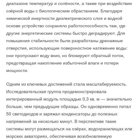
Студенты участвовали в сантехнической эстафете —
до 24.00 Мск.
Гран-при ТЭКу присуждено за реализацию масштабного
диапазоне температур и солёности, а также при воздействии
команды на время проходили различные этапы: соединение
проекта оптимизации зоны теплоснабжения Приморского
озёрной воды с биологическим обрастанием. Благодаря
Ваше творчество могут оценить в любой из трех номинаций:
полипропиленовых труб, сборка латунного крана, викторина
района, в рамках которого компания построила
химической инертности диэлектрического слоя и водной
на знание сантехнического оборудования и материалов,
и реконструировала 8,7 км тепловых сетей. Одним из
основе устройство сохраняло работоспособность там, где
Номинация «Выбор жюри»
сборка радиатора отопления диагонального соединения
ключевых участков стала новая магистраль по ул. Планерная
другие энергетические системы быстро деградируют. Для
Номинация «Выбор Navien»
и дефектовка сантехнических работ в ванной комнате.
Номинация «Народный выбор» (интернет-голосование).
и ул. Долгоозерная протяженностью более 1,6 км, полностью
повышения стабильности были разработаны дренажные
введенная в постоянную эксплуатацию. Объект
отверстия, использующие поверхностное натяжение воды:
Результаты публикуются на следующий день после
обеспечивает повышение надежности теплоснабжения
они пропускают воду вниз, но блокируют обратный поток,
завершения каждого этапа в сообществах Navien:
и создание резерва для подключения перспективной
предотвращая накопление избыточной влаги и потери
https://vk.com/navienrus
и
t.me/navienrus
.
застройки.
мощности.
Тенденции в области урбанизации и строительства также
Подробные условия конкурса на
сайте
.
Одним из ключевых достижений стала масштабируемость.
способствуют расширению рынка. В настоящее время
Исследовательская группа продемонстрировала
в городах проживает более 4 миллиардов человек,
Реклама:ООО «НАВИЕН РУС» ИНН: 7727810226 ERID: 2VfnxxMvu3P
интегрированный модуль площадью 0,3 кв. м — значительно
и ожидается, что к 2050 году эта цифра почти удвоится.
больше, чем предыдущие образцы. Он одновременно питал
Спрос на передовые системы климат-контроля в высотных
50 светодиодов и заряжал конденсаторы до полезных
зданиях, торговых центрах и промышленных объектах
напряжений за несколько минут. В перспективе такие
Читайте по теме:
продолжает расти, особенно в Азиатско-Тихоокеанском
системы могут размещаться на озёрах, водохранилищах или
регионе и на Ближнем Востоке.
→
BIM-модели для бытовых котлов Navien на сайте
морских акваториях, обеспечивая возобновляемую
компании