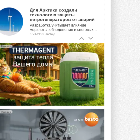
Для Арктики создали
технологию защиты
ветрогенераторов от аварий
Разработка учитывает влияние
мерзлоты, обледенения и снеговых ...
6 ЧАСОВ НАЗАД
Гибридный тепловой насос PV/T
Реклама
с одним общим испарителем
Исследователи предложили
конструкцию двухисточникового ...
ВЧЕРА
21-й ежегодный форум
«ЦОД-2026»
Мероприятие пройдет 2-3 сентября в
отеле Radisson Slavyanskaya. Форум
посетит более двух тысяч участников ...
ВЧЕРА
Реклама
Китайская Shenling представила
линейку тепловых насосов
«воздух-вода» на R290
Серия ThermaX R290 All-In-One
включает три модели ...