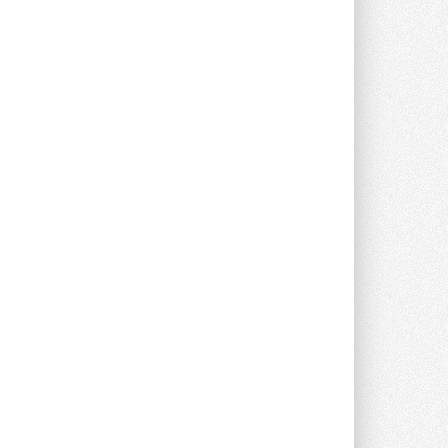
предложение оснащать все новые ...
1
28 ИЮЛЯ 2026
В Подмосковье запустят
производство холодильной
техники и теплообменного
оборудования
Проект реализует компания «ВЕЗА» ...
28 ИЮЛЯ 2026
Ридан объявил о старте продаж
автоматического
балансировочного клапана
Клапан APT‑R3 производится на заводе
в Лешково (Московская область) ...
27 ИЮЛЯ 2026
Шумоглушители собственного
производства от компании
TURKOV
Новая линейка пластинчатых
прямоугольных шумоглушителей ...
27 ИЮЛЯ 2026
Aquatherm Almaty 2026:
ключевая платформа для
развития инженерных систем