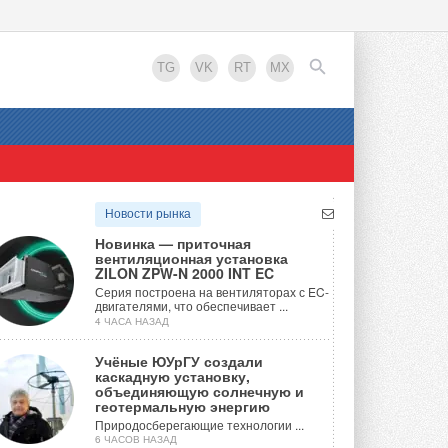
TG
VK
RT
MX
EN
Новости рынка
Новинка — приточная
вентиляционная установка
ZILON ZPW-N 2000 INT EC
Серия построена на вентиляторах с EC-
двигателями, что обеспечивает ...
4 ЧАСА НАЗАД
Учёные ЮУрГУ создали
каскадную установку,
объединяющую солнечную и
геотермальную энергию
Природосберегающие технологии ...
6 ЧАСОВ НАЗАД