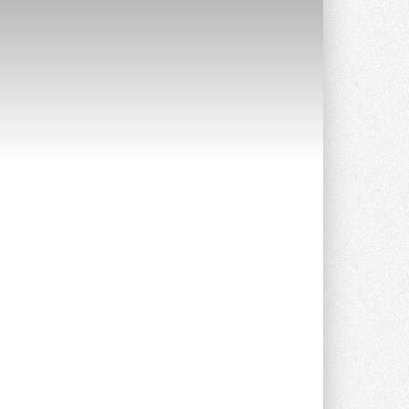
Краска для окон: как выбрать
состав, который не
растрескается после первой
зимы
Частые вопросы о краске для окон ...
30 ИЮЛЯ 2026
СИЭНПИ РУС представила
новую серию консольных
насосов NM
Усовершенствованная гидравлика
помогает снизить энергопотребление ...
30 ИЮЛЯ 2026
Группа «Теплолюкс» открыла
новую производственную
площадку
Открытие нового завода состоялось
сегодня в Мытищах ...
29 ИЮЛЯ 2026
Stiebel Eltron — спонсирует
международные соревнования
25 спортсменов, выступающих в
прыжках с трамплина и лыжном
двоеборье на международных ...
29 ИЮЛЯ 2026