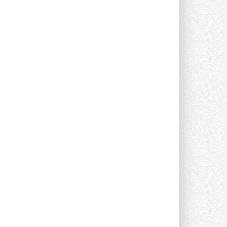
Новый фирменный магазин
Midea открылся в Сургуте
Компания «Даичи» совместно с
партнером «Энердрим» открыла новый
фирменный магазин Midea в Сургуте ...
29 ИЮЛЯ 2026
Токио — лидер по
интенсивности использования
кондиционеров
Данные получены в ходе очередного
опроса Daikin о восприятии жары ...
28 ИЮЛЯ 2026
CDU производства LG прошёл
валидацию NVIDIA для ИИ-дата-
центров
Компания становится официальным
партнёром NVIDIA по системам ...
28 ИЮЛЯ 2026
В Великобритании предлагают
сделать кондиционирование
обязательным для новостроек
Либеральные демократы внесли