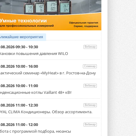
4 АВГУСТА 2026
Тепловые насосы в связке с
солнечной генерацией и
накопителем снижают
потребление на 60%
Исследователи из Италии установили ...
Ближайшие мероприятия
4 АВГУСТА 2026
.08.2026 09:30 - 10:30
Вебинар
«РУСКЛИМАТ Fest 2026» в Уфе
тановки повышения давления WILO
собрал свыше 700 профи
климатической отрасли
.08.2026 10:00 - 16:00
Семинар
Организатором выступил торгово-
производственный холдинг ...
актический семинар «MyHeat» в г. Ростов-на-Дону
3 АВГУСТА 2026
.08.2026 10:00 - 11:00
Вебинар
«Датарк» испытал модульный
нденсационные котлы Vaillant 48+ кВт
ЦОД с плотностью 54 кВт на
стойку
Испытания прошли на собственной
.08.2026 11:00 - 12:30
Вебинар
производственной площадке и были ...
YAL CLIMA Кондиционеры. Обзор ассортимента.
3 АВГУСТА 2026
Samsung выпускает VRF-
.08.2026 11:00 - 12:00
Вебинар
систему DVM на R32
бота с программой подбора, нюансы
Линейка включает семь типоразмеров