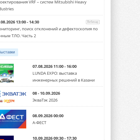
оектирования VRF – систем Mitsubishi Heavy
производительностью от 22,4 до 56 кВт.
Суммарная длина трубопроводов ...
dustries
3 АВГУСТА 2026
.08.2026 13:00 - 14:30
Вебинар
«СиСофт Девелопмент» подвел
ниторинг, поиск отклонений и дефектоскопия по
итоги конкурса студенческих
проектов «ТИМ-лидеры 2026»
нным ТЛО. Часть 2
Новый сезон конкурса «ТИМ-лидеры»
стартует уже в сентябре 2026 года ...
3 АВГУСТА 2026
Выставки
«Русклимат» укрепляет
партнёрство за Уралом
07.08.2026 11:00 - 16:00
Президент Омского землячества в
LUNDA EXPO: выставка
Москве Михаил Тимошенко посетил
инженерных решений в Казани
Омск с трёхдневным рабочим визитом ...
31 ИЮЛЯ 2026
08 - 10.09.2026
Carrier модернизирует
ЭкваТэк 2026
флагманский чиллер AquaEdge
19XR
Чиллер получил новую версию,
08.09.2026 00:00
работающую на хладагенте R1234ze ...
А-ФЕСТ
31 ИЮЛЯ 2026
Mitsubishi расширяет
10.09.2026 09:30 - 17:30