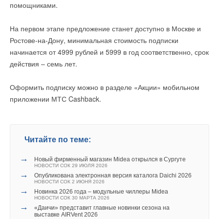
Ранее министр природных ресурсов и экологии России
помощниками.
Александр Козлов отмечал, что российские леса способны
Комментарии
поглощать больше углекислого газа, чем считалось ранее. “В
На первом этапе предложение станет доступно в Москве и
рамках методологии, которую мы видим сегодня, наше
Ростове-на-Дону, минимальная стоимость подписки
В этой теме еще нет комментариев
поглощение больше 1 млрд тонн в год. Мы считаем, что эти
начинается от 4999 рублей и 5999 в год соответственно, срок
цифры обоснованны и с ними будем работать. В том числе с
действия – семь лет.
международным сообществом”, – отметил глава ведомства.
Добавить комментарий
Оформить подписку можно в разделе «Акции» мобильном
Ваше имя *
Козлов добавил, что новая оценка поглощающей
приложении МТС Cashback.
способности российских лесов на международном уровне
может быть ратифицирована уже в следующем году. “Наши
Ваш E-mail *
международные коллеги ежедневно занимаются написанием
Читайте по теме:
требований, стандартов в рамках климатических
ограничений”, – указал глава Минприроды.
→
Новый фирменный магазин Midea открылся в Сургуте
Текст комментария
НОВОСТИ СОК 29 ИЮЛЯ 2026
Денис Давыдов
→
Опубликована электронная версия каталога Daichi 2026
Энергонезависимая система фильтрационной очистки
НОВОСТИ СОК 2 ИЮНЯ 2026
является самым правильным решением, если владелец
→
Новинка 2026 года – модульные чиллеры Midea
НОВОСТИ СОК 30 МАРТА 2026
предполагает только сезонное проживание либо
→
«Даичи» представит главные новинки сезона на
предусмотрены постоянные перерывы в работе. Также
Читайте по теме:
выставке AIRVent 2026