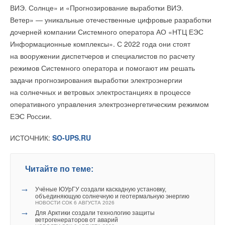
НОВОСТИ СОК 22 ИЮЛЯ 2026
период 2026-2030 гг.
ВИЭ. Солнце» и «Прогнозирование выработки ВИЭ.
→
В КНР ввели в строй «самую высоковольтную» СНЭ
НОВОСТИ СОК 24 ИЮЛЯ 2026
ёмкостью 9 ГВт*ч
Ветер» — уникальные отечественные цифровые разработки
→
В Дагестане ввели вторую очередь крупнейшей в России
НОВОСТИ СОК 21 ИЮЛЯ 2026
ветроэлектростанции
дочерней компании Системного оператора АО «НТЦ ЕЭС
НОВОСТИ СОК 23 ИЮЛЯ 2026
Информационные комплексы». С 2022 года они стоят
→
LONGi вновь установила мировой рекорд
эффективности тандемных солнечных элементов —
на вооружении диспетчеров и специалистов по расчету
35,5%
НОВОСТИ СОК 22 ИЮЛЯ 2026
режимов Системного оператора и помогают им решать
→
Германия подключила более 1 ГВт морской
задачи прогнозирования выработки электроэнергии
ветроэнергетики за полгода
Уведомления отключены
НОВОСТИ СОК 22 ИЮЛЯ 2026
на солнечных и ветровых электростанциях в процессе
оперативного управления электроэнергетическим режимом
Комментарии
ЕЭС России.
В этой теме еще нет комментариев
ИСТОЧНИК:
SO-UPS.RU
Уведомления отключены
Добавить комментарий
Читайте по теме:
Комментарии
Ваше имя *
→
Учёные ЮУрГУ создали каскадную установку,
В этой теме еще нет комментариев
объединяющую солнечную и геотермальную энергию
НОВОСТИ СОК 6 АВГУСТА 2026
→
Для Арктики создали технологию защиты
Ваш E-mail *
ветрогенераторов от аварий