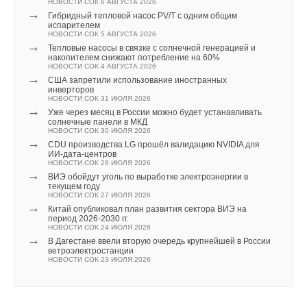
НОВОСТИ СОК 6 АВГУСТА 2026
Добавить комментарий
→
Гибридный тепловой насос PV/T с одним общим
испарителем
Ваше имя *
НОВОСТИ СОК 5 АВГУСТА 2026
Текст комментария
→
Тепловые насосы в связке с солнечной генерацией и
накопителем снижают потребление на 60%
НОВОСТИ СОК 4 АВГУСТА 2026
→
Ваш E-mail *
США запретили использование иностранных
инверторов
НОВОСТИ СОК 31 ИЮЛЯ 2026
→
Уже через месяц в России можно будет устанавливать
солнечные панели в МКД
Текст комментария
НОВОСТИ СОК 30 ИЮЛЯ 2026
→
CDU производства LG прошёл валидацию NVIDIA для
ИИ-дата-центров
НОВОСТИ СОК 28 ИЮЛЯ 2026
→
ВИЭ обойдут уголь по выработке электроэнергии в
текущем году
НОВОСТИ СОК 27 ИЮЛЯ 2026
→
Китай опубликовал план развития сектора ВИЭ на
период 2026-2030 гг.
НОВОСТИ СОК 24 ИЮЛЯ 2026
→
В Дагестане ввели вторую очередь крупнейшей в России
ветроэлектростанции
НОВОСТИ СОК 23 ИЮЛЯ 2026