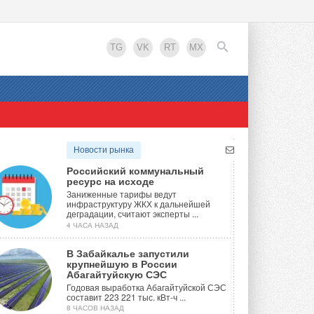
TG
VK
RT
MX
EN
Новости рынка
Российский коммунальный
ресурс на исходе
Заниженные тарифы ведут
инфраструктуру ЖКХ к дальнейшей
деградации, считают эксперты ...
4 ЧАСА НАЗАД
В Забайкалье запустили
крупнейшую в России
Абагайтуйскую СЭС
Годовая выработка Абагайтуйской СЭС
составит 223 221 тыс. кВт-ч ...
8 ЧАСОВ НАЗАД