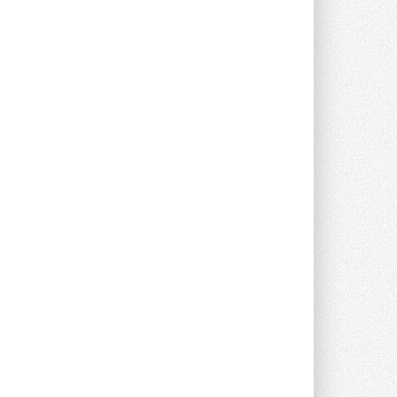
опроса Daikin о восприятии жары ...
28 ИЮЛЯ 2026
CDU производства LG прошёл
валидацию NVIDIA для ИИ-дата-
центров
Компания становится официальным
партнёром NVIDIA по системам ...
28 ИЮЛЯ 2026
В Великобритании предлагают
сделать кондиционирование
обязательным для новостроек
Либеральные демократы внесли
предложение оснащать все новые ...
1
28 ИЮЛЯ 2026
В Подмосковье запустят
производство холодильной
техники и теплообменного
оборудования
Проект реализует компания «ВЕЗА» ...
28 ИЮЛЯ 2026
Ридан объявил о старте продаж
автоматического
балансировочного клапана