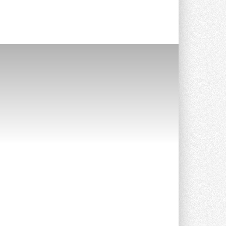
Уже через месяц в России
можно будет устанавливать
солнечные панели в МКД
С 1 сентября снимается запрет на
микрогенерацию в многоквартирных ...
30 ИЮЛЯ 2026
Канальные вентиляторы с ЕС-
двигателями Sysimple TRS EC
Poti
Новинка от Системэйр —
прямоугольный канальный ...
30 ИЮЛЯ 2026
Краска для окон: как выбрать
состав, который не
растрескается после первой
зимы
Частые вопросы о краске для окон ...
30 ИЮЛЯ 2026
СИЭНПИ РУС представила
новую серию консольных
насосов NM
Усовершенствованная гидравлика
помогает снизить энергопотребление ...
30 ИЮЛЯ 2026