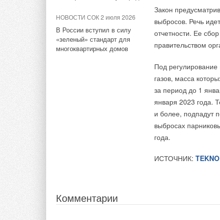
В ноябре шведский 
стран к энергопереходу
Закон предусматрив
батарей за рубежом
представил
собств
НОВОСТИ СОК 2 июля 2026
снизилась впервые за 10 лет
выбросов. Речь иде
в области пластин и
ватт-часов на килог
В России вступил в силу
отчетности. Ее сбо
«зеленый» стандарт для
ИСТОЧНИК:
HIGHT
правительством орг
многоквартирных домов
В 2020 году ученые
(Ludwig-Maximilians
Тэги:
Солнечные коллекторы, панели
Под регулирование
батарей сочтены», 
газов, масса которы
аккумуляторами.
за период до 1 янва
Комментарии
января 2023 года. Т
Сегодня мы видим, 
и более, подпадут п
постепенно занимаю
В этой теме еще нет комментариев
выбросах парниковы
прогнозировать пок
года.
Авторы из CarNewsC
Добавить комментарий
ИСТОЧНИК:
TEKNO
устанавливаться на
такие как хэтчбеки 
Ваше имя *
Ваш E-mail *
велосипеды. Эти ба
Комментарии
энергии.
Текст комментария