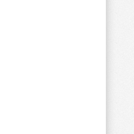
Группа «Теплолюкс» открыла
новую производственную
площадку
Открытие нового завода состоялось
сегодня в Мытищах ...
29 ИЮЛЯ 2026
Stiebel Eltron — спонсирует
международные соревнования
25 спортсменов, выступающих в
прыжках с трамплина и лыжном
двоеборье на международных ...
29 ИЮЛЯ 2026
Новый фирменный магазин
Midea открылся в Сургуте
Компания «Даичи» совместно с
партнером «Энердрим» открыла новый
фирменный магазин Midea в Сургуте ...
29 ИЮЛЯ 2026
Токио — лидер по
интенсивности использования
кондиционеров
Данные получены в ходе очередного