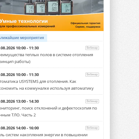
5 АВГУСТА 2026
21-й ежегодный форум
«ЦОД-2026»
Мероприятие пройдет 2-3 сентября в
отеле Radisson Slavyanskaya. Форум
посетит более двух тысяч участников ...
Ближайшие мероприятия
5 АВГУСТА 2026
.08.2026 10:00 - 11:30
Вебинар
Китайская Shenling представила
еимущества теплых полов в системе отопления
линейку тепловых насосов
ринцип работы)
«воздух-вода» на R290
Серия ThermaX R290 All-In-One
включает три модели ...
.08.2026 10:00 - 11:30
Вебинар
4 АВГУСТА 2026
томатика USYSTEMS для отопления. Как
кономить на коммуналке используя автоматику
Тепловые насосы в связке с
солнечной генерацией и
накопителем снижают
.08.2026 13:00 - 14:30
Вебинар
потребление на 60%
ниторинг, поиск отклонений и дефектоскопия по
Исследователи из Италии установили ...
нным ТЛО. Часть 2
4 АВГУСТА 2026
«РУСКЛИМАТ Fest 2026» в Уфе
.08.2026 14:00 - 16:00
Вебинар
собрал свыше 700 профи
ль систем накопления энергии в повышении
климатической отрасли