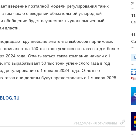
ус
производитель литий-ионных аккумуляторов Northvolt
ает введение поэтапной модели регулирования таких
, международные рынки все еще зависят от Китая
енную натрий-ионную батарею с плотностью энергии 160
т в том числе о введении обязательной углеродной
 элементов.
11
рамм.
р и обобщение будет осуществлять уполномоченный
Се
ECH.PLUS
ан власти.
 из Мюнхенского университета Людвига-Максимилиана
11
-Universität München, LMU) заявили, что «дни литий-ионных
 подпадают крупнейшие эмитенты выбросов парниковых
Си
поскольку они будут заменены натриевыми
х эквивалентна 150 тыс тонн углекислого газа в год и более
ря 2024 года. Отчитываться такие компании начали с 1
Уведомления отключены
е, кто вырабатывает 50 тыс тонн углекислого газа в год
что действительно, натрий-ионные аккумуляторы
од регулирование с 1 января 2024 года. Отчеты о
т свою нишу. Насколько быстро она будет расширяться,
х газов они должны будут предоставлять с 1 января 2025
а сложно.
hina говорят, что натрий-ионные аккумуляторы будут
BLOG.RU
 более дешевые электрические транспортные средства,
эконом. класса, электрические скутеры или трехколесные
тареи дешевле, но обладают меньшей плотностью
Уведомления отключены