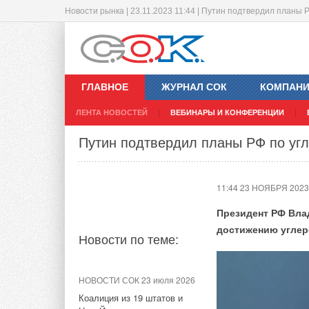
Новости рынка | 23.11.2023 11:44 | Путин подтвердил планы
BYD начнет производить натрий-и
Цены на китайские солнечные пане
11:41 23 НОЯБРЯ 2023
12:11 22 НОЯБРЯ 2023
ГЛАВНОЕ
ЖУРНАЛ СОК
КОМПАН
ЛЕНТА НОВОСТЕЙ
ВЕБИНАРЫ И КОНФЕРЕНЦИИ
Новости по теме:
Новости по теме:
Путин подтвердил планы РФ по уг
НОВОСТИ СОК 4 августа 2026
НОВОСТИ СОК 7 августа 2026
11:44 23 НОЯБРЯ 2023
Тепловые насосы в связке с
В Забайкалье запустили
солнечной генерацией и
крупнейшую в России
Президент РФ Вла
накопителем снижают
Абагайтуйскую СЭС
потребление на 60%
достижению углер
Новости по теме:
НОВОСТИ СОК 6 августа 2026
НОВОСТИ СОК 21 июля 2026
Учёные ЮУрГУ создали
В КНР ввели в строй «самую
каскадную установку,
Цены на солнечные
НОВОСТИ СОК 23 июля 2026
высоковольтную» СНЭ
объединяющую солнечную и
уровней, вызвав с
Коалиция из 19 штатов и
ёмкостью 9 ГВт*ч
геотермальную энергию