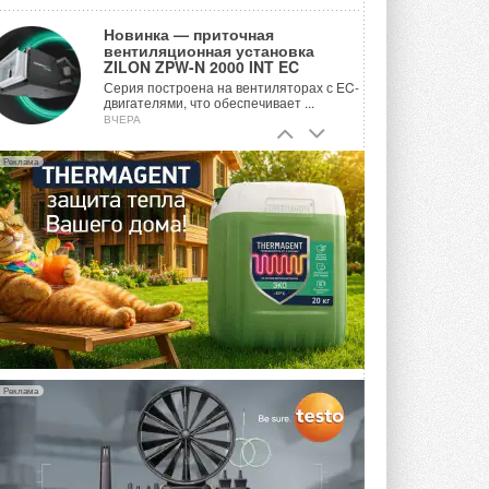
Новинка — приточная
вентиляционная установка
ZILON ZPW-N 2000 INT EC
Серия построена на вентиляторах с EC-
двигателями, что обеспечивает ...
ВЧЕРА
Учёные ЮУрГУ создали
Реклама
каскадную установку,
объединяющую солнечную и
геотермальную энергию
Природосберегающие технологии ...
ВЧЕРА
Для Арктики создали
технологию защиты
ветрогенераторов от аварий
Разработка учитывает влияние
мерзлоты, обледенения и снеговых ...
ВЧЕРА
Реклама
Гибридный тепловой насос PV/T
с одним общим испарителем
Исследователи предложили
конструкцию двухисточникового ...