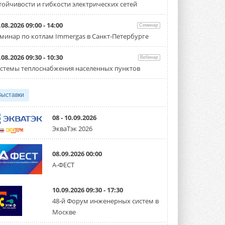
тойчивости и гибкости электрических сетей
Организатором выступил торгово-
производственный холдинг ...
3 АВГУСТА 2026
.08.2026 09:00 - 14:00
Семинар
минар по котлам Immergas в Санкт-Петербурге
«Датарк» испытал модульный
ЦОД с плотностью 54 кВт на
стойку
.08.2026 09:30 - 10:30
Вебинар
Испытания прошли на собственной
стемы теплоснабжения населенных пунктов
производственной площадке и были ...
3 АВГУСТА 2026
Выставки
Samsung выпускает VRF-
систему DVM на R32
Линейка включает семь типоразмеров
08 - 10.09.2026
производительностью от 22,4 до 56 кВт.
ЭкваТэк 2026
Суммарная длина трубопроводов ...
3 АВГУСТА 2026
08.09.2026 00:00
«СиСофт Девелопмент» подвел
А-ФЕСТ
итоги конкурса студенческих
проектов «ТИМ-лидеры 2026»
Новый сезон конкурса «ТИМ-лидеры»
10.09.2026 09:30 - 17:30
стартует уже в сентябре 2026 года ...
3 АВГУСТА 2026
48-й Форум инженерных систем в
Москве
«Русклимат» укрепляет