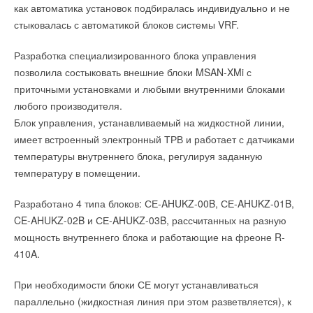
латунный гидроблок для увеличения срока службы котла.
как автоматика установок подбиралась индивидуально и не
Вход на выставку Aquatherm Moscow 2019 платный. Для
управление Diematic Evolution с новым термостатом Smart
стыковалась с автоматикой блоков системы VRF.
бесплатного посещения выставки используйте промокод
TC°.
COK
.
система автоматического заполнения и подпитки 'Active
Разработка специализированного блока управления
Refill Technology'
Читайте в журнале СОК №12-2018:
позволила состыковать внешние блоки MSAN-XMi с
Потребляйте меньше энергии используя тепло водяного
приточными установками и любыми внутренними блоками
Читайте по теме:
пара, который содержится в дымовых газах. Новое
любого производителя.
регулирование Diematic Evolution гибко управляет работой
Блок управления, устанавливаемый на жидкостной линии,
→
Аltoen Daewoo приглашает на выставку Aquatherm
котла в зависимости от потребностей, модулирующая
имеет встроенный электронный ТРВ и работает с датчиками
НОВОСТИ СОК 18 ЯНВАРЯ 2018
→
газовая горелка усиливает преимущества эффекта
Viessmann - ежегодный турнир по пейнтболу
температуры внутреннего блока, регулируя заданную
НОВОСТИ СОК 10 ОКТЯБРЯ 2014
конденсации, при этом гарантируя слабые выбросы вредных
температуру в помещении.
→
Российский коммунальный ресурс на исходе
НОВОСТИ СОК 7 АВГУСТА 2026
веществ.
→
Energy Regula в новом диаметре — DN400/350
Разработано 4 типа блоков: СЕ-AHUKZ-00B, СЕ-AHUKZ-01B,
НОВОСТИ СОК 7 АВГУСТА 2026
→
CE-AHUKZ-02B и СЕ-AHUKZ-03B, рассчитанных на разную
Гибридный тепловой насос PV/T с одним общим
испарителем
мощность внутреннего блока и работающие на фреоне R-
НОВОСТИ СОК 5 АВГУСТА 2026
Читайте по теме:
→
410A.
Корпорация «Термекс» представила передовой опыт
роботизации участникам проекта «Промтуризм.РФ»
→
НОВОСТИ СОК 4 АВГУСТА 2026
«БДР Термия Рус» — 25 лет в России. И это только
При необходимости блоки СЕ могут устанавливаться
→
начало!
Китайская Shenling представила линейку тепловых
НОВОСТИ СОК 17 ИЮЛЯ 2026
насосов «воздух-вода» на R290
параллельно (жидкостная линия при этом разветвляется), к
→
НОВОСТИ СОК 4 АВГУСТА 2026
Премиальное решение с максимальной комплектацией: