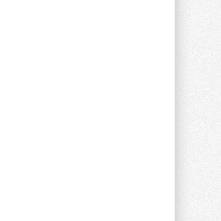
В Великобритании предлагают
сделать кондиционирование
обязательным для новостроек
Либеральные демократы внесли
предложение оснащать все новые ...
1
28 ИЮЛЯ 2026
В Подмосковье запустят
производство холодильной
техники и теплообменного
оборудования
Проект реализует компания «ВЕЗА» ...
28 ИЮЛЯ 2026
Ридан объявил о старте продаж
автоматического
балансировочного клапана
Клапан APT‑R3 производится на заводе
в Лешково (Московская область) ...
27 ИЮЛЯ 2026
Шумоглушители собственного
производства от компании
TURKOV
Новая линейка пластинчатых
прямоугольных шумоглушителей ...