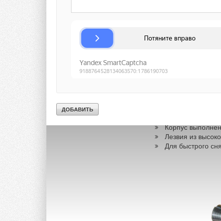
Риммер-бочонок R
Корпус выполнен
Лезвия из высок
Для быстрого сн