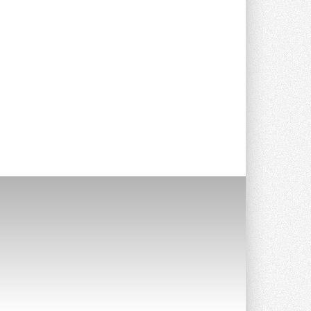
Stiebel Eltron — спонсирует
международные соревнования
25 спортсменов, выступающих в
прыжках с трамплина и лыжном
двоеборье на международных ...
29 ИЮЛЯ 2026
Новый фирменный магазин
Midea открылся в Сургуте
Компания «Даичи» совместно с
партнером «Энердрим» открыла новый
фирменный магазин Midea в Сургуте ...
29 ИЮЛЯ 2026
Токио — лидер по
интенсивности использования
кондиционеров
Данные получены в ходе очередного
опроса Daikin о восприятии жары ...
28 ИЮЛЯ 2026
CDU производства LG прошёл
валидацию NVIDIA для ИИ-дата-
центров
Компания становится официальным
партнёром NVIDIA по системам ...
28 ИЮЛЯ 2026