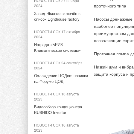
НОВОСТИ СОК 27 ноября
Климатические системы»
Нижнем Новгороде
проточного типа
2024
РОСТерм, помимо п
Завод Hisense включён в
Труборез 1/4–1-1/
НОВОСТИ СОК 24 сентября
НОВОСТИ СОК 29 мая 2025
материалов в Санкт
Насосы дренажные (
список Lighthouse factory
2024
Коллекторные узлы
собственное произв
наиболее популярн
Корпус из прочн
Охлаждение ЦОДов: новинки
РОСТерм: инженерные
НОВОСТИ СОК 17 октября
Режущий ролик и
в прошлом году был
преимуществом дан
на Форуме ЦОД
решения под конкретный
2024
Эргономичная ру
этой продукцией мн
позволяющие спрята
проект
Награда «БРИЗ —
НОВОСТИ СОК 16 августа
класса, построенные
Климатические системы»
2023
Проточная помпа дл
НОВОСТИ СОК 7 апреля 2025
Видеообзор кондиционера
На объект Will Tow
Новинка - труба РОСТерм
НОВОСТИ СОК 24 сентября
BUSHIDO Inverter
Низкий шум и вибра
PЕ-Ха/AL/PERT стабильная
и водоснабжения.
2024
защита корпуса и пр
Охлаждение ЦОДов: новинки
НОВОСТИ СОК 16 августа
НОВОСТИ СОК 1 апреля 2025
Готовые изделия уч
на Форуме ЦОД
2023
РОСТерм и новые горизонты:
систем отопления/в
Рефнеты с теплоизоляцией
освоение технологии
НОВОСТИ СОК 16 августа
каждого конкретного
для VRF-систем
двухкомпонентного литья
2023
Видеообзор кондиционера
BUSHIDO Inverter
Тэги:
Компания РОСТерм
Бренд РОСТерм
Арма
НОВОСТИ СОК 16 августа
2023