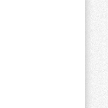
каскадную установку,
объединяющую солнечную и
геотермальную энергию
Природосберегающие технологии ...
6 АВГУСТА 2026
Для Арктики создали
технологию защиты
ветрогенераторов от аварий
Разработка учитывает влияние
мерзлоты, обледенения и снеговых ...
6 АВГУСТА 2026
Реклама
Гибридный тепловой насос PV/T
с одним общим испарителем
Исследователи предложили
конструкцию двухисточникового ...
5 АВГУСТА 2026
21-й ежегодный форум
«ЦОД-2026»
Мероприятие пройдет 2-3 сентября в
отеле Radisson Slavyanskaya. Форум
посетит более двух тысяч участников ...
Ближайшие мероприятия
5 АВГУСТА 2026