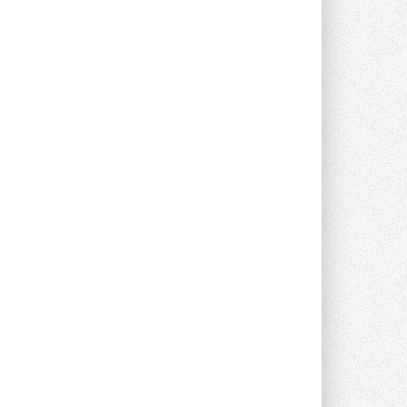
Poti
Новинка от Системэйр —
прямоугольный канальный ...
30 ИЮЛЯ 2026
Краска для окон: как выбрать
состав, который не
растрескается после первой
зимы
Частые вопросы о краске для окон ...
30 ИЮЛЯ 2026
СИЭНПИ РУС представила
новую серию консольных
насосов NM
Усовершенствованная гидравлика
помогает снизить энергопотребление ...
30 ИЮЛЯ 2026
Группа «Теплолюкс» открыла
новую производственную
площадку
Открытие нового завода состоялось
сегодня в Мытищах ...
29 ИЮЛЯ 2026