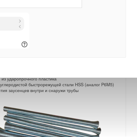
T-DT209-N01
 из ударопрочного пластика
оуглеродистой быстрорежущей стали HSS (аналог P6M5)
ятия заусенцев внутри и снаружи трубы