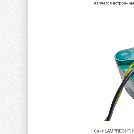
является встроенны
Развальцовка экс
Корпус из высок
Сайт LAMPRECHT: htt