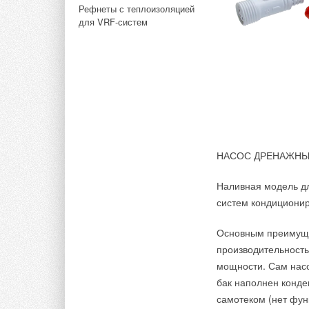
Рефнеты с теплоизоляцией
Комментарии
для VRF-систем
В этой теме еще нет комментариев
Добавить комментарий
Ваше имя *
Ваш E-mail *
НАСОС ДРЕНАЖНЫЙ 
Развальцовка экс
Наливная модель д
Корпус из высок
Текст комментария
Эксцентриковый 
систем кондиционир
Самоцентрирующ
Основным преимуще
производительность
мощности. Сам насо
бак наполнен конде
самотеком (нет фун