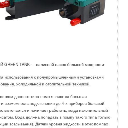
Уведомления отключены
GREEN TANK — наливной насос большой мощности
центриковая RT-FT808-N01
ля использования с полупромышленными установками
окачественной инструментальной стали
конус для развальцовывания под 4
5
°C
ования, холодильной и отопительной техникой.
иеся плашки дюймового размера
ством данного типа помп являются большая
 и возможность подключения до 4-х приборов большой
с включается и начинает работать, когда накопительный
нсатом. Вода должна попадать в помпу такого типа только
кции всасывания). Датчик уровня жидкости в этих помпах