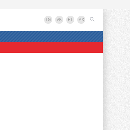
Новости рынка
TG
VK
RT
MX
Российский коммунальный
ресурс на исходе
Заниженные тарифы ведут
инфраструктуру ЖКХ к дальнейшей
деградации, считают эксперты ...
22 ЧАСА НАЗАД
EN
В Забайкалье запустили
крупнейшую в России
Абагайтуйскую СЭС
Годовая выработка Абагайтуйской СЭС
составит 223 221 тыс. кВт-ч ...
ВЧЕРА
Новинка — приточная
вентиляционная установка
ZILON ZPW-N 2000 INT EC
Серия построена на вентиляторах с EC-
двигателями, что обеспечивает ...
6 АВГУСТА 2026
Учёные ЮУрГУ создали
Реклама