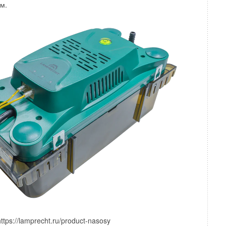
м.
центриковая с трещеткой RT-FT809-N01
окачественной инструментальной стали
ps://lamprecht.ru/product-nasosy