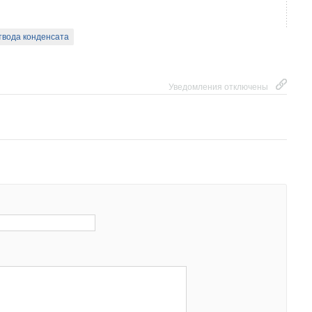
конус для развальцовывания под 4
5
°C
иеся плашки дюймового размера
 трещеточным механизмом
твода конденсата
Уведомления отключены
DT207-N01
миния, с оксидированным покрытием
оуглеродистой быстрорежущей стали HSS (аналог P6M5)
сменными лезвиями RT-BL101-N01 ROYAL Clima