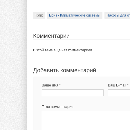
Эксцентриковый 
Самоцентрирующ
Ходовой винт с
Тэги:
Бриз - Климатические системы
Насосы для о
Комментарии
Риммер-ручка RT-
В этой теме еще нет комментариев
Рукоятка из алю
Лезвия из высок
Добавить комментарий
Совместимы со 
Ваше имя *
Ваш E-mail *
Текст комментария